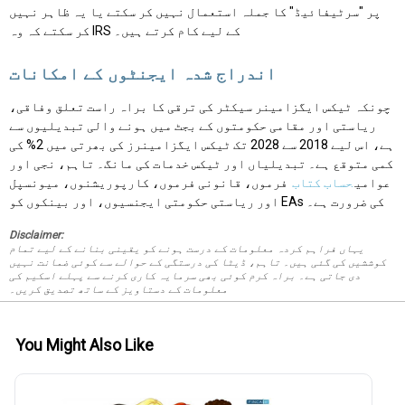
پر "سرٹیفائیڈ" کا جملہ استعمال نہیں کر سکتے یا یہ ظاہر نہیں
کر سکتے کہ وہ IRS کے لیے کام کرتے ہیں۔
اندراج شدہ ایجنٹوں کے امکانات
چونکہ ٹیکس ایگزامینر سیکٹر کی ترقی کا براہ راست تعلق وفاقی،
ریاستی اور مقامی حکومتوں کے بجٹ میں ہونے والی تبدیلیوں سے
ہے، اس لیے 2018 سے 2028 تک ٹیکس ایگزامینرز کی بھرتی میں 2% کی
کمی متوقع ہے۔ تبدیلیاں اور ٹیکس خدمات کی مانگ۔ تاہم، نجی اور
عوامی
حساب کتاب
فرموں، قانونی فرموں، کارپوریشنوں، میونسپل
اور ریاستی حکومتی ایجنسیوں، اور بینکوں کو EAs کی ضرورت ہے۔
Disclaimer:
یہاں فراہم کردہ معلومات کے درست ہونے کو یقینی بنانے کے لیے تمام
کوششیں کی گئی ہیں۔ تاہم، ڈیٹا کی درستگی کے حوالے سے کوئی ضمانت نہیں
دی جاتی ہے۔ براہ کرم کوئی بھی سرمایہ کاری کرنے سے پہلے اسکیم کی
معلومات کے دستاویز کے ساتھ تصدیق کریں۔
You Might Also Like