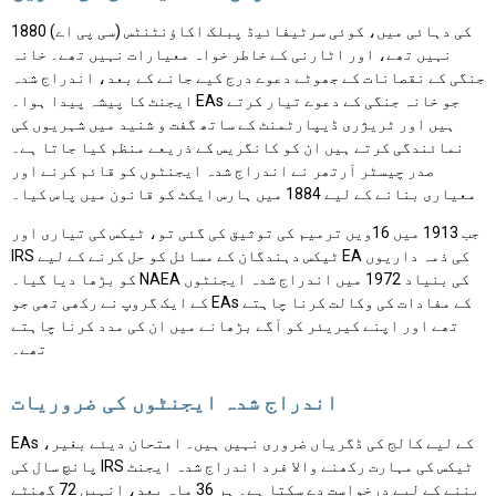
1880 کی دہائی میں، کوئی سرٹیفائیڈ پبلک اکاؤنٹنٹس (سی پی اے)
نہیں تھے، اور اٹارنی کے خاطر خواہ معیارات نہیں تھے۔ خانہ
جنگی کے نقصانات کے جھوٹے دعوے درج کیے جانے کے بعد، اندراج شدہ
ایجنٹ کا پیشہ پیدا ہوا۔ EAs جو خانہ جنگی کے دعوے تیار کرتے
ہیں اور ٹریژری ڈیپارٹمنٹ کے ساتھ گفت و شنید میں شہریوں کی
نمائندگی کرتے ہیں ان کو کانگریس کے ذریعے منظم کیا جاتا ہے۔
صدر چیسٹر آرتھر نے اندراج شدہ ایجنٹوں کو قائم کرنے اور
معیاری بنانے کے لیے 1884 میں ہارس ایکٹ کو قانون میں پاس کیا۔
جب 1913 میں 16ویں ترمیم کی توثیق کی گئی تو، ٹیکس کی تیاری اور
IRS ٹیکس دہندگان کے مسائل کو حل کرنے کے لیے EA کی ذمہ داریوں
کو بڑھا دیا گیا۔ NAEA کی بنیاد 1972 میں اندراج شدہ ایجنٹوں
کے ایک گروپ نے رکھی تھی جو EAs کے مفادات کی وکالت کرنا چاہتے
تھے اور اپنے کیریئر کو آگے بڑھانے میں ان کی مدد کرنا چاہتے
تھے۔
اندراج شدہ ایجنٹوں کی ضروریات
EAs کے لیے کالج کی ڈگریاں ضروری نہیں ہیں۔ امتحان دیئے بغیر،
پانچ سال کی IRS ٹیکس کی مہارت رکھنے والا فرد اندراج شدہ ایجنٹ
بننے کے لیے درخواست دے سکتا ہے۔ ہر 36 ماہ بعد، انہیں 72 گھنٹے