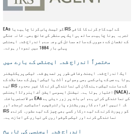
EAs کو ٹیسٹ پاس کرنا چاہیے یا IRS کے لیے کام کرنے کا کافی
تجربہ ہونا چاہیے، ساتھ ہی ایک پس منظر کی جانچ بھی۔ خانہ جنگی
کے نقصان کے دعووں کے ساتھ مسائل کی وجہ سے، اندراج شدہ ایجنٹس
پہلی بار 1884 میں نمودار ہوئے۔
مختصراً اندراج شدہ ایجنٹس کے بارے میں
ایک اندراج شدہ ایجنٹ وفاقی طور پر تصدیق شدہ ٹیکس پریکٹیشنر
ہوتا ہے جس کے پاس کسی بھی وصولی، آڈٹ یا ٹیکس اپیل کے معاملات کے
لیے IRS کے سامنے ٹیکس دہندگان کی نمائندگی کرنے کا غیر محدود
اختیار ہوتا ہے۔ نیشنل ایسوسی ایشن آف اینرولڈ ایجنٹس (NAEA)،
جو لائسنس یافتہ EAs کی نمائندگی کرتی ہے، اس بات پر زور دیتی ہے
کہ انہیں افراد، کارپوریشنز، پارٹنرشپس، اسٹیٹس، ٹرسٹ، اور
IRS کو رپورٹ کرنے کے لیے درکار کسی بھی چیز کے لیے مشورہ کرنے،
نمائندگی کرنے اور ٹیکس گوشواروں کی تیاری کی اجازت ہے۔
اندراج شدہ ایجنسی کی تاریخ