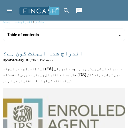
فنکاش
»
اندراج شدہ ایجنٹ
Table of contents
اندراج شدہ ایجنٹ کون ہے؟
Updated on
August 3, 2026
, 1160 views
ایک اندراج شدہ ایجنٹ (EA) سے مراد ٹیکس پیشہ ور ہے جسے امریکی
حکومت نے انٹرنل ریونیو سروس کے خدشات (IRS) میں ٹیکس دہندگان
کی نمائندگی کرنے کا اختیار دیا ہے۔