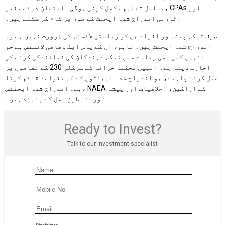
مسلسل تعلیم مکمل کرنی ہوگی۔ امتحان دیئے بغیر، CPAs اور
اٹارنی اندراج شدہ ایجنٹ کے طور پر کام کر سکتے ہیں۔
صرف ٹیکس پیشہ ور افراد جن کو ریاستی لائسنس کی ضرورت نہیں ہے وہ
اندراج شدہ ایجنٹ ہیں۔ تاہم، ان کے پاس ایک وفاقی لائسنس ہے جو
انہیں کسی بھی ریاست میں ٹیکس دہندگان کی نمائندگی کرنے کی
اجازت دیتا ہے۔ انہیں محکمہ خزانہ کے سرکلر 230 کے تقاضوں پر
عمل کرنا چاہیے، جو اندراج شدہ ایجنٹوں کے لیے قواعد قائم کرتا
ہے۔ اندراج شدہ ایجنٹس، NAEA کے اراکین، اخلاقیات اور پیشہ
ورانہ طرز عمل کے پابند ہیں۔
Ready to Invest?
Talk to our investment specialist