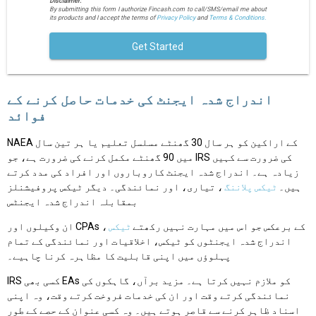
Disclaimer:
By submitting this form I authorize Fincash.com to call/SMS/email me about
its products and I accept the terms of
Privacy Policy
and
Terms & Conditions.
Get Started
اندراج شدہ ایجنٹ کی خدمات حاصل کرنے کے
فوائد
NAEA کے اراکین کو ہر سال 30 گھنٹے مسلسل تعلیم یا ہر تین سال
میں 90 گھنٹے مکمل کرنے کی ضرورت ہے، جو IRS کی ضرورت سے کہیں
زیادہ ہے۔ اندراج شدہ ایجنٹ کاروباروں اور افراد کی مدد کرتے
ہیں۔
ٹیکس پلاننگ
، تیاری، اور نمائندگی۔ دیگر ٹیکس پروفیشنلز
بمقابلہ اندراج شدہ ایجنٹس
ان وکیلوں اور CPAs کے برعکس جو اس میں مہارت نہیں رکھتے
ٹیکس
،
اندراج شدہ ایجنٹوں کو ٹیکس، اخلاقیات اور نمائندگی کے تمام
پہلوؤں میں اپنی قابلیت کا مظاہرہ کرنا چاہیے۔
IRS کسی بھی EAs کو ملازم نہیں کرتا ہے۔ مزید برآں، گاہکوں کی
نمائندگی کرتے وقت اور ان کی خدمات فروخت کرتے وقت، وہ اپنی
اسناد ظاہر کرنے سے قاصر ہوتے ہیں۔ وہ کسی عنوان کے حصے کے طور