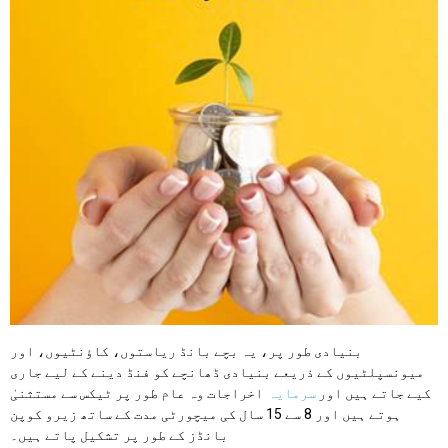
بنیادی طور پر، یہ بچے بانڈ ریاستوں، کاؤنٹیوں، اور
میونسپلٹیوں کے ذریعے بنیادی ڈھانچے کو فنڈ دینے کے لیے جاری
کیے جاتے ہیں اور
سرمایہ
اخراجات وہ عام طور پر ٹیکس سے مستثنیٰ
ہوتے ہیں اور 8 سے 15 سال کی میچورٹی مدت کے ساتھ زیرو کوپن
بانڈز کے طور پر تشکیل پاتے ہیں۔