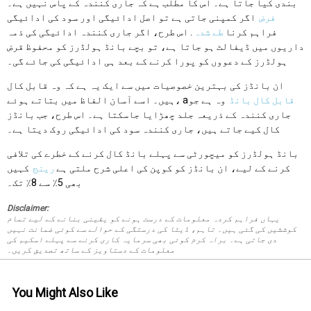
بندی کیا جاتا ہے۔ اس کا مطلب ہے کہ جاری کنندہ کے پاس نہیں ہے۔
فرض
اگر کمپنی جاتی ہے تو اصل ادائیگی اور سود کی ادائیگی
فراہم کرنا
طے شدہ
. اس طرح، اگر جاری کنندہ ادائیگی کی ذمہ
داریوں میں ڈیفالٹ ہو جاتا ہے، تو بچے بانڈ ہولڈرز کو محفوظ قرض
ہولڈرز کے دعووں کو پورا کرنے کے بعد ہی ادائیگی کی جائے گی۔
ان بانڈز کی بہترین خصوصیات میں سے ایک یہ ہے کہ وہ قابل کال
قابل کال بانڈ
وہ ہے جو
ہیں۔ اسے آسان الفاظ میں بتاتے ہوئے، a
جاری کنندہ کے ذریعہ جلد چھڑایا جاسکتا ہے۔ اس طرح، جب بانڈز
کال کیے جاتے ہیں، جاری کنندہ سود کی ادائیگی روک دیتا ہے۔
بانڈ ہولڈرز کو میچورٹی سے پہلے بانڈ کال کرنے کے خطرے کی تلافی
کرنے کے لیے، ان بانڈز کو کوپن کی اعلی شرح ملتی ہے
رینج
کہیں
بھی 5٪ سے 8٪ تک۔
Disclaimer:
یہاں فراہم کردہ معلومات کے درست ہونے کو یقینی بنانے کے لیے تمام
کوششیں کی گئی ہیں۔ تاہم، ڈیٹا کی درستگی کے حوالے سے کوئی ضمانت نہیں
دی جاتی ہے۔ براہ کرم کوئی بھی سرمایہ کاری کرنے سے پہلے اسکیم کی
معلومات کے دستاویز کے ساتھ تصدیق کریں۔
You Might Also Like