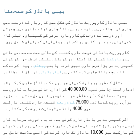
بیبی بانڈز کو سمجھنا
بیبی بانڈز کارپوریٹ بانڈز کی شکل میں کاروبار کے ذریعے بھی
جاری کیے جاتے ہیں۔ ایسے بیبی بانڈ جاری کرنے والوں میں چھوٹی
اور درمیانے درجے کی کاروباری ترقی کی کمپنیاں، ٹیلی کام
کمپنیاں، سرمایہ کاری بینک، اور یوٹیلیٹی کمپنیاں شامل ہیں۔
کارپوریٹ بانڈ کی قیمت جاری کنندہ کی مالی صحت سے سمجھی جاتی
ہے،
مارکیٹ
کمپنی کا ڈیٹا اور کریڈٹ ریٹنگ۔ اس طرح، اگر کوئی
کمپنی ہے جو بڑا قرض جاری نہیں کرنا چاہتی
پیشکش
، پیدا کرنے کے
اور ان کا مطالبہ.
لئے بچے بانڈ جاری کر سکتے ہیں
لیکویڈیٹی
مثال کے طور پر، ایک کمپنی جو روپے کے بانڈز جاری کرکے رقم
ادھار لینا چاہتی تھی۔ 40,000,00 کو ادارہ جاتی سرمایہ کاروں سے
چھوٹے مسائل کے لیے خاطر خواہ دلچسپی نہیں مل سکتی ہے۔ مزید
برآں، روپے کے ساتھ۔ 75,000
کے ذریعے
قیمت، جاری کنندہ مارکیٹ
میں 4000 بانڈ سرٹیفکیٹ فروخت کر سکتا ہے۔
اگر کمپنی بے بی بانڈز جاری کرتی ہے، تاہم، خوردہ سرمایہ کار
ایسی سیکیورٹیز تک رسائی حاصل کر سکیں گے جو سستی ہو، اور کمپنی
کو مارکیٹ میں 10,000 بانڈز تک جاری کرنے کی اتنی صلاحیت حاصل ہو