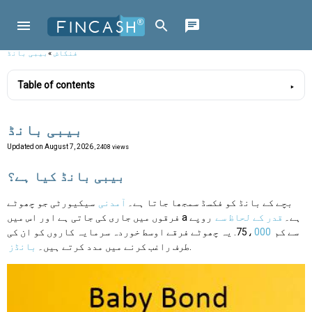
فنکاش
»
بیبی بانڈ
Table of contents
بیبی بانڈ
Updated on
August 7, 2026
, 2408 views
بیبی بانڈ کیا ہے؟
بچے کے بانڈ کو فکسڈ سمجھا جاتا ہے۔
آمدنی
سیکیورٹی جو چھوٹے
فرقوں میں جاری کی جاتی ہے اور اس میں a ہے۔
قدر کے لحاظ سے
روپے
سے کم 75،
000
. یہ چھوٹے فرقے اوسط خوردہ سرمایہ کاروں کو ان کی
.
طرف راغب کرنے میں مدد کرتے ہیں۔
بانڈز