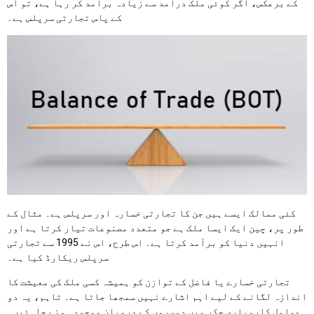
کے برعکس، اگر کوئی ملک درآمد سے زیادہ برآمد کر رہا ہے، تو اس
کے پاس تجارتی سرپلس ہے۔
کئی ممالک ایسے ہیں جن کا تجارتی خسارہ اور سرپلس ہے۔ مثال کے
طور پر، چین ایک ایسا ملک ہے جو متعدد مصنوعات تیار کرتا ہے اور
انہیں دنیا کو برآمد کرتا ہے۔ اس طرح، اس نے 1995 سے تجارتی
سرپلس ریکارڈ کیا ہے۔
تجارتی خسارے یا فاضل کے توازن کو ہمیشہ کسی ملک کی معیشت کا
اندازہ لگانے کے لیے اہم اشارے نہیں سمجھا جاتا ہے۔ تاہم، یہ دو
عوامل کاروباری چکر میں دوسروں کے درمیان موجود ہونے چاہئیں۔