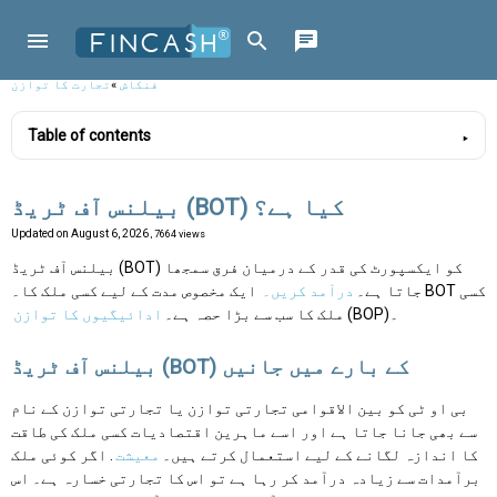
فنکاش
»
تجارت کا توازن
Table of contents
بیلنس آف ٹریڈ (BOT) کیا ہے؟
Updated on
August 6, 2026
, 7664 views
بیلنس آف ٹریڈ (BOT) کو ایکسپورٹ کی قدر کے درمیان فرق سمجھا
جاتا ہے۔
درآمد کریں۔
ایک مخصوص مدت کے لیے کسی ملک کا۔ BOT کسی
(BOP)۔
ملک کا سب سے بڑا حصہ ہے۔
ادائیگیوں کا توازن
بیلنس آف ٹریڈ (BOT) کے بارے میں جانیں
بی او ٹی کو بین الاقوامی تجارتی توازن یا تجارتی توازن کے نام
سے بھی جانا جاتا ہے اور اسے ماہرین اقتصادیات کسی ملک کی طاقت
کا اندازہ لگانے کے لیے استعمال کرتے ہیں۔
معیشت
. اگر کوئی ملک
برآمدات سے زیادہ درآمد کر رہا ہے تو اس کا تجارتی خسارہ ہے۔ اس