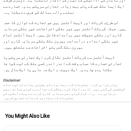
ایک ایسا ملک جس کے پاس بہت زیادہ تجارتی سرپلس ہے وہ خسارے سے
نمٹنے والے ممالک کو قرض دے سکتا ہے۔
اس طرح، کریڈٹ اور ڈیبٹ آئٹمز ہیں جو تجارت کے توازن کا حصہ
ہیں۔ جبکہ کریڈٹ آئٹمز میں غیر ملکی اخراجات، غیر ملکی سرمایہ
کاری اور ملکی معیشت میں برآمدات شامل ہیں۔ ڈیبٹ آئٹمز تمام
غیر ملکی امداد، درآمدات، بیرون ملک ملکی سرمایہ کاری اور
بیرون ملک گھریلو اخراجات سے متعلق ہیں۔
ڈیبٹ آئٹمز سے کریڈٹ آئٹمز نکال کر، ایک تجارتی سرپلس یا
تجارتی خسارے کا حساب وقت کے اندر اندر کسی ملک کے لیے کیا جا
سکتا ہے، چاہے وہ ایک مہینہ، ایک سہ ماہی یا ایک سال ہو۔
Disclaimer:
یہاں فراہم کردہ معلومات کے درست ہونے کو یقینی بنانے کے لیے تمام
کوششیں کی گئی ہیں۔ تاہم، ڈیٹا کی درستگی کے حوالے سے کوئی ضمانت نہیں
دی جاتی ہے۔ براہ کرم کوئی بھی سرمایہ کاری کرنے سے پہلے اسکیم کی
معلومات کے دستاویز کے ساتھ تصدیق کریں۔
You Might Also Like