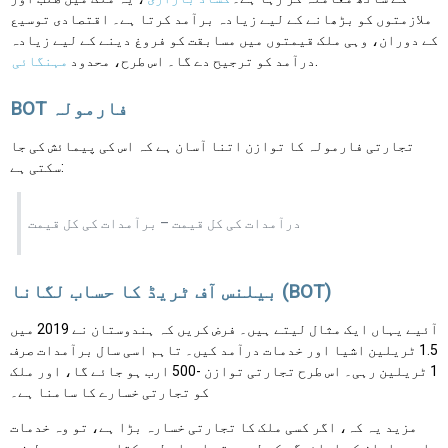
ملازمتوں کو بڑھانے کے لیے زیادہ برآمد کرتا ہے۔ اقتصادی توسیع
کے دوران، وہی ملک قیمتوں میں مسابقت کو فروغ دینے کے لیے زیادہ
.
درآمد کو ترجیح دے گا۔ اس طرح، محدود
مہنگائی
BOT فارمولہ
تجارتی فارمولہ کا توازن اتنا آسان ہے کہ اس کی پیمائش کی جا
سکتی ہے:
درآمدات کی کل قیمت – برآمدات کی کل قیمت
بیلنس آف ٹریڈ کا حساب لگانا (BOT)
آئیے یہاں ایک مثال لیتے ہیں۔ فرض کریں کہ ہندوستان نے 2019 میں
1.5 ٹریلین اشیا اور خدمات درآمد کیں۔ تاہم اسی سال برآمدات صرف
1 ٹریلین رہی۔ اس طرح تجارتی توازن -500 ارب ہو جائے گا، اور ملک
کو تجارتی خسارے کا سامنا ہے۔
مزید یہ کہ، اگر کسی ملک کا تجارتی خسارہ بڑا ہے، تو وہ خدمات
اور سامان کی ادائیگی کے لیے رقم ادھار لے سکتا ہے۔ دوسری طرف،