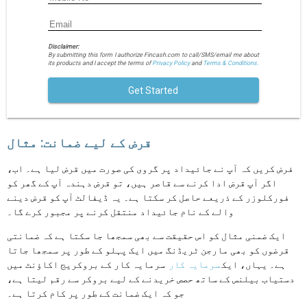
Disclaimer:
By submitting this form I authorize Fincash.com to call/SMS/email me about
its products and I accept the terms of
Privacy Policy
and
Terms & Conditions.
Get Started
قرض کے لیے ضمانت: مثال
فرض کریں کہ آپ نے جائیداد پر گروی کی صورت میں قرض لیا ہے۔ اب،
اگر آپ قرض ادا کرنے سے قاصر ہیں، تو قرض دہندہ آپ کے گھر کو
فورکلوزر کے ذریعے حاصل کر سکتا ہے۔ یہ ڈیفالٹ آپ کو قرض دینے
والے کے نام جائیداد منتقل کرنے پر مجبور کرے گا۔
ایک ضمنی مثال کو اس حقیقت سے بھی سمجھا جا سکتا ہے کہ ضمانتی
قرضوں کو بھی مارجن ٹریڈنگ میں ایک پہلو کے طور پر سمجھا جاتا
ہے۔ یہاں، ایک
سرمایہ کار
سرمایہ کار کے بروکریج اکاؤنٹ میں
دستیاب بیلنس کے ساتھ حصص خریدنے کے لیے بروکر سے رقم لیتا ہے،
جو کہ ایک ضمانت کے طور پر کام کرتا ہے۔