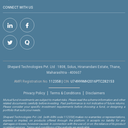
CONNECT WITH US
Shepard Technologies Pvt. Ltd : 1808, Solus, Hiranandani Estate, Thane,
Maharashtra - 400607
AMFI Registration No.
112358
|
CIN:
U74999MH2016PTC282153
Privacy Policy
Terms & Conditions
Disclaimers
Mutual fund investments are subject to market risks. Please read the scheme information and other
related documents carefully before investing. Past performance is not indicative of future returns.
Please consider your specific investment requirements before choosing a fund, or designing a
portfolio that suits your needs.
Shepard Technologies Pvt. Ltd.
(with ARN code 112358)
makes no warranties or representations,
express or implied, on products offered through the platform. It accepts no liability for any
damages or losses, however caused, in connection with the use of, or on the reliance of its product
or related services. Terms and conditions of the website are applicable.