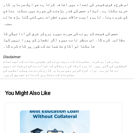
اس طرح، قرض شیئر کی تعداد میں اضافہ کرتا ہے جو ایک سرمایہ کار
خرید سکتا ہے۔ لہذا، حصص کی قدر بڑھنے کی صورت میں ممکنہ منافع
کو ضرب دینا۔ تاہم، ایسے حالات میں، خطرات بھی کئی گنا بڑھ جاتے
ہیں۔
حصص کی قیمت کم ہونے کی صورت میں، بروکر فرق کی ادائیگی کا
مطالبہ کرے گا۔ اس منظر نامے میں، اگر نقصان کو پورا نہیں کیا
جا سکتا تو اکاؤنٹ ضمانت کے طور پر کام کرے گا۔
Disclaimer:
یہاں فراہم کردہ معلومات کے درست ہونے کو یقینی بنانے کے لیے تمام
کوششیں کی گئی ہیں۔ تاہم، ڈیٹا کی درستگی کے حوالے سے کوئی ضمانت نہیں
دی جاتی ہے۔ براہ کرم کوئی بھی سرمایہ کاری کرنے سے پہلے اسکیم کی
معلومات کے دستاویز کے ساتھ تصدیق کریں۔
You Might Also Like