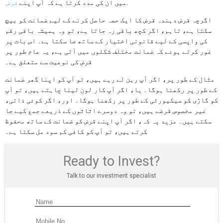
.
میں ان کی مدد کرتا ہے کہ آپ اپنے
فرض
اگرچہ قرض دہندہ قرض کا ایک حصہ حاصل کرنے کے لیے ضمانت کو بیچ
سکتا ہے، تاہم، اگر کچھ باقی رہ جاتا ہے، تو وہ ہمیشہ باقی رقم
کی واپسی کے لیے قانونی اختیار کے ساتھ جا سکتا ہے۔ اس بات پر
غور کرتے ہوئے کہ ضمانت مختلف شکلوں میں آتی ہے، یہ عام طور پر
قرض کی نوعیت سے متعلق ہے۔
مثال کے طور پر، اگر آپ رہن لے رہے ہیں، تو آپ کو اپنا گھر ضمانت
کے طور پر رکھنا ہوگا۔ یا، اگر آپ کار لون لینا چاہتے ہیں، تو آپ
کو گاڑی کو سیکیورٹی کے طور پر رکھنا ہوگا۔ اور، اگر کوئی ذاتی،
غیر مخصوص قرضے ہیں، تو وہ دوسرے اثاثوں کے ذریعے جمع کیے جا
سکتے ہیں۔ مزید یہ کہ، اگر آپ اپنے قرض کو ضمانت کے ساتھ محفوظ
کرتے ہیں، تو آپ کو کافی کم سود مل سکتا ہے۔
Ready to Invest?
Talk to our investment specialist