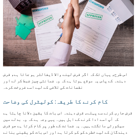
اس طرح، یہاں تک کہ اگر قرض لینے والا ڈیفالٹر ہو جاتا ہے، قرض
دہندہ کے پاس یہ موقع ہوتا ہے کہ وہ ضمانتی چیز ضبط کر لے اور
نقصانات کی تلافی کے لیے اسے فروخت کرے۔
کام کرنے کا طریقہ: کولیٹرل کی وضاحت
قرض جاری کرنے سے پہلے، قرض دہندہ اس بات کا یقین دلانا چاہتا ہے
کہ آپ اسے ادا کرنے کے اہل ہیں۔ یہی وجہ ہے کہ وہ بدلے میں
سیکورٹی مانگتے ہیں۔ یہ ضمانت کے طور پر کام کرتا ہے جو قرض
دہندگان کے لیے خطرے کو کم کرتا ہے اور اس بات کو یقینی بنانے