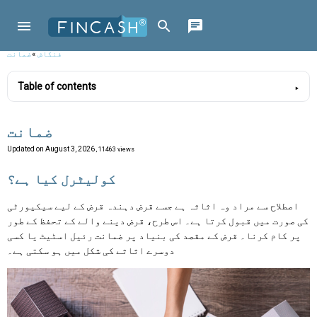
فنکاش
»
ضمانت
Table of contents
ضمانت
Updated on
August 3, 2026
, 11463 views
کولیٹرل کیا ہے؟
اصطلاح سے مراد وہ اثاثہ ہے جسے قرض دہندہ قرض کے لیے سیکیورٹی
کی صورت میں قبول کرتا ہے۔ اس طرح، قرض دینے والے کے تحفظ کے طور
پر کام کرنا۔ قرض کے مقصد کی بنیاد پر ضمانت رئیل اسٹیٹ یا کسی
دوسرے اثاثے کی شکل میں ہو سکتی ہے۔