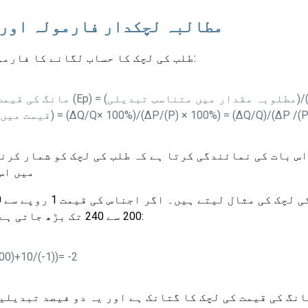
مطالبہ لچکدار فارمولہ اور 
طلب کی لچک کا حساب لگانے کا فارمولا یہ ہے:
مانگ کی قیمت کی لچک (Ep) = (مطلوبہ مقدار م
مت میں تبدیلی) = (ΔQ/Q× 100%)/(ΔP/(P) × 100%) = (ΔQ/Q)/(ΔP /(P))
س بات کی نمائندگی کرتا ہے کہ طلب کی لچک کو شمار کرنے
میں اس
200 سے 240 تک بڑھ جاتی ہے۔ اس کے لیے طلب کی لچک کا حساب اس طرح کیا جائے گا:
00)+10/(-1))= -2