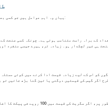
طل
یہاں وہ اہم عوامل ہیں جو کسی بھی سامان کی قیمت کی مانگ کی لچک کو متاثر کرتے ہیں:
عداد کے براہ راست متناسب ہوتی ہے۔ چونکہ کسی صنعت کے
نعت ہی غیر لچکدار ہو۔ زیادہ تر، ہیرے جیسی منفرد اور
گوں کو اس کے لیے زیادہ قیمت ادا کرنے میں کوئی مسئلہ 
رح اگر گیس کی قیمتیں دوگنی یا تین گنا بڑھ جائیں تو ب
وقت مانگ کی لچک کو بھی متاثر کرتا ہے۔ مثال