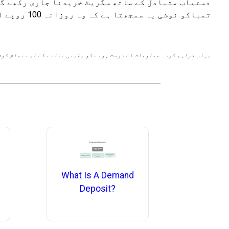
دستیاب متبادل کے ساتھ سگریٹ خریدنا جاری رکھے گا
تمباکو نو
یہاں فراہم کردہ معلومات کے درست ہونے کو یقینی بنانے کے لیے تمام کوش
What Is A Demand
Deposit?