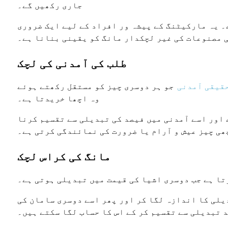
جاری رکھیں گے۔
۔ یہ مارکیٹنگ کے پیشہ ور افراد کے لیے ایک ضروری
ی مصنوعات کی غیر لچکدار مانگ کو یقینی بنانا ہے۔
طلب کی آمدنی کی لچک
قیقی آمدنی
جو ہر دوسری چیز کو مستقل رکھتے ہوئے
وہ اچھا خریدتا ہے۔
 اور اسے آمدنی میں فیصد کی تبدیلی سے تقسیم کرنا
ھی چیز عیش و آرام یا ضرورت کی نمائندگی کرتی ہے۔
مانگ کی کراس لچک
تا ہے جب دوسری اشیا کی قیمت میں تبدیلی ہوتی ہے۔
یلی کا اندازہ لگا کر اور پھر اسے دوسری سامان کی
 تبدیلی سے تقسیم کر کے اس کا حساب لگا سکتے ہیں۔