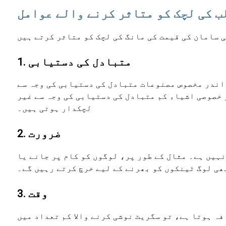
ب کی لچک کو متاثر کرنے والے عوامل
1. متبادل کی دستیابی
 اندر مخصوص مصنوعات متبادل کی دستیابی کی وجہ سے
 خصوصی اشیاء کم متبادل کی دستیابی کی وجہ سے غیر
لچکدار ہوتی ہیں۔
2. ضرورت
نہیں ہے۔ مثال کے طور پر، لوگوں کو کام پر جانے یا
ھی لوگ ٹینکوں کو بھرنے کے لیے خرچ کرتے رہیں گے۔
3. وقت
 کے طور پر، اگر سگریٹ کی قیمت میں 100 روپے فی پیکٹ کا اضافہ ہوتا ہے، تو سگریٹ نوشی کرنے والا کم تعداد میں