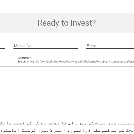
Ready to Invest?
Disclaimer:
By submitting this form I authorize Fincash.com to call/SMS/email me about its products and I ac
متیں غیر مستحکم ہیں۔ اس کا مطلب ہے کہ کم قیمت مانگ 
 لچک کم ہے کیونکہ ڈرائیور، ایئر لائنز، ٹرکنگ انڈسٹر