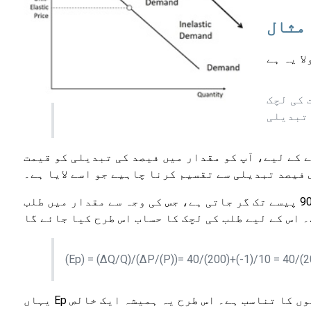
مثال
یں متناسب تبدیلی)/(متناسب
 کے لیے، آپ کو مقدار میں فیصد کی تبدیلی کو قیمت
 فیصد تبدیلی سے تقسیم کرنا چاہیے جو اسے لایا ہے۔
آئیے مانگ کی لچک کی مثال لیتے ہیں۔ اگر اجناس کی قیمت 1 روپے سے 90 پیسے تک گر جاتی ہے، جس کی وجہ سے مقدار میں طلب
(Ep) = (ΔQ/Q)/(ΔP/(P))= 40/(200)+(-1)/10 = 40/(2
یہاں Ep سے مراد مانگ کی قیمت کی لچک کا گتانک ہے اور یہ دو فیصد تبدیلیوں کا تناسب ہے۔ اس طرح یہ ہمیشہ ایک خالص