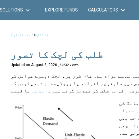
SOLUTIONS
EXPLORE FUNDS
CALCULATORS
فنکاش
»
ڈیمانڈ لچک
طلب کی لچک کا تصور
Updated on
August 3, 2026
, 34832 views
ائش سے مراد ہے۔ عام طور پر، لچک دوسرے عوامل کی
جس میں صارفین، افراد، یا پروڈیوسرز تبدیلیوں کے
ردہ رقم یا طلب کو تبدیل کرتے ہیں۔
آمدنی
مانگ کی
ہ معیار
 جب بھی
یا اچھی
وتی ہے۔