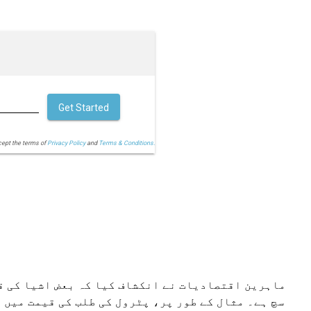
Get Started
cept the terms of
Privacy Policy
and
Terms & Conditions.
ماہرین اقتصادیات نے انکشاف کیا کہ بعض اشیا کی قی
سچ ہے۔ مثال کے طور پر، پٹرول کی طلب کی قیمت میں