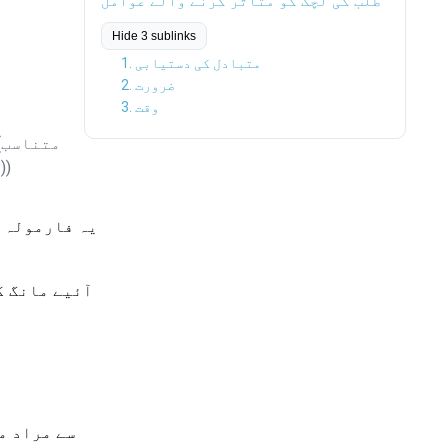
طلب کی لچک کو متاثر کرنے والے عوامل
Hide 3 sublinks
1. متبادل کی دستیابی
2. ضرورت
3. وقت
قی
یہ فارمولہ ا