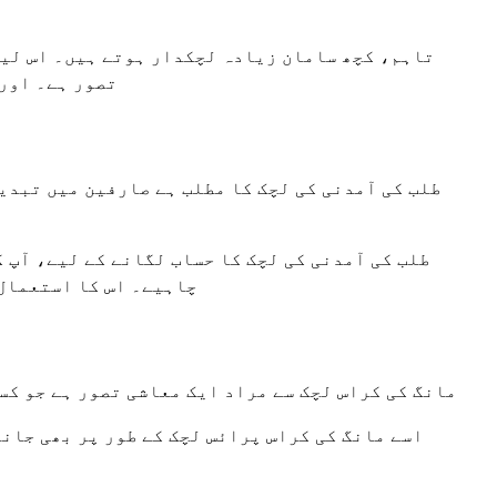
تاہم، کچھ سامان زیادہ لچکدار ہوتے ہیں۔ اس لیے 
تصور ہے۔ اور
طلب کی آمدنی کی لچک کا مطلب ہے صارفین میں تبدی
طلب کی آمدنی کی لچک کا حساب لگانے کے لیے، آپ 
چاہیے۔ اس کا استعمال
مانگ کی کراس لچک سے مراد ایک معاشی تصور ہے جو کس
اسے مانگ کی کراس پرائس لچک کے طور پر بھی جان