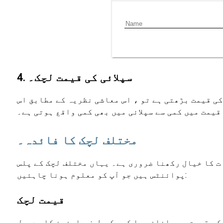
4. سپلائی کی قیمت لچک۔
کی قیمت بڑھتی ہے تو ، اس معاشی نظریہ کے مطابق اس
یمت میں کمی سے سپلائی میں بھی کمی واقع ہوتی ہے۔
مختلف لچک کا فائدہ۔
ت کا خیال رکھنا ضروری ہے۔ یہاں مختلف لچک کے پلس
پوائنٹس ہیں جو آپ کو معلوم ہونا چاہئیں:
قیمت لچک
ک۔ قیمت میں اضافے یا کمی کی طرف صارفین کا ردعمل