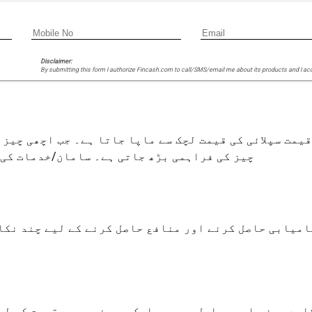
Disclaimer:
By submitting this form I authorize Fincash.com to call/SMS/email me about its products and I ac
یمت سپلائی کی قیمت لچک سے ماپا جاتا ہے۔ جب اچھی چیز 
چیز کی فراہمی بڑھ جاتی ہے۔ سامان/خدمات کی ق
امیابی حاصل کرنے اور منافع حاصل کرنے کے لیے چند نکا
لیدی جزو اہم عوامل میں سے ایک پر منحصر ہے قیمت کی لچ