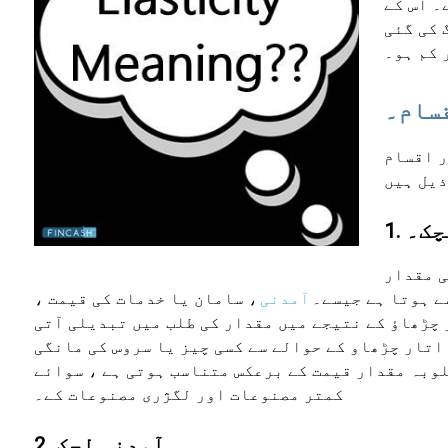
۔ اس کے
 کی گئی
 کم ہو۔
قسام۔
ر اقسام
لچک۔
ی مقدار
ے ہوتا ہے جیسے۔
آمدنی
، سامان یا خدمات کی قیمت ،
 چڑھاؤ کے نتیجے میں مقدار کی طلب میں تبدیلی آتی
 اتار چڑھاو کے حوالے سے کسی چیز یا سروس کی مانگی
لوبہ مقدار قیمت کے برعکس متناسب ہوتی ہے ، سوائے
کمتر مصنوعات اور لگژری مصنوعات کے۔
2. آمدنی لچک