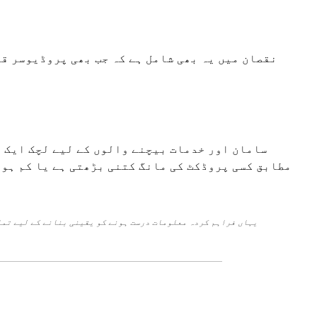
نقصان میں یہ بھی شامل ہے کہ جب بھی پروڈیوسر ق
سامان اور خدمات بیچنے والوں کے لیے لچک ایک ا
مطابق کسی پروڈکٹ کی مانگ کتنی بڑھتی ہے یا کم ہوت
یہاں فراہم کردہ معلومات درست ہونے کو یقینی بنانے کے لیے تما