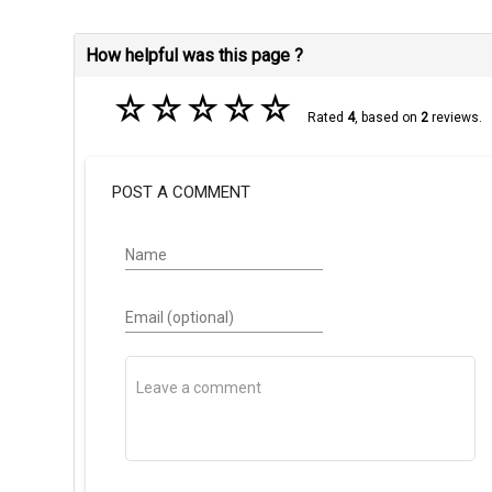
How helpful was this page ?
☆
☆
☆
☆
☆
Rated
4
, based on
2
reviews.
POST A COMMENT
Name
Email (optional)