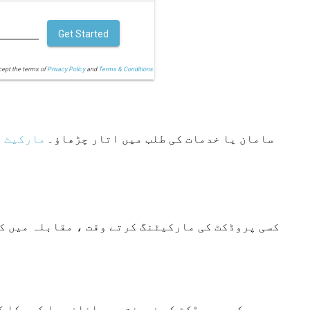
Get Started
cept the terms of
Privacy Policy
and
Terms & Conditions.
سامان یا خدمات کی طلب میں اتار چڑھاؤ۔
مارکیٹ
ق
کسی پروڈکٹ کی مارکیٹنگ کرتے وقت ، مقابلہ میں ک
کسی پروڈکٹ کی فروخت میں اضافے یا کمی کا ک