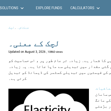
SOLUTIONS
EXPLORE FUNDS
CALCULATORS
فنکاش۔
۔
لچک
لچک کے معنی۔
Updated on
August 3, 2026
, 10860 views
 کا شمار ہے۔ زیادہ تر عام طور پر ، اس حساسیت کو
گئی مقدار میں تبدیلی سے ماپا جاتا ہے۔ یہ زیادہ
س کی قیمتوں میں تبدیلی کسٹمر کی ڈیمانڈ کو تبدیل
کرتی ہے۔
عاشیات
س سامان
کی مانگ
ر بڑھتی