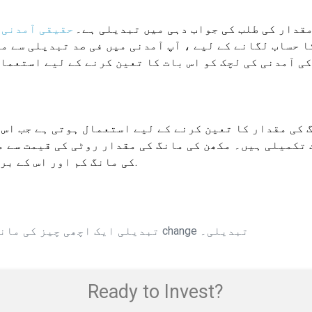
مقدار کی طلب کی جواب دہی میں تبدیلی ہے۔
حقیقی آمدنی۔
 حساب لگانے کے لیے ، آپ آمدنی میں فی صد تبدیلی سے م
کی آمدنی کی لچک کو اس بات کا تعین کرنے کے لیے استعما
گ کی مقدار کا تعین کرنے کے لیے استعمال ہوتی ہے جب اس
ت تکمیلی ہیں۔ مکھن کی مانگ کی مقدار روٹی کی قیمت سے 
کی مانگ کم اور اس کے برعکس ہوگی۔ یہ کراس لچک کے طور پر شمار کیا جاتا ہے.
مقدار میں change تبدیلی ایک اچھی چیز کی مانگ / دوسری چیز کی قیمت میں change تبدیلی۔
Ready to Invest?