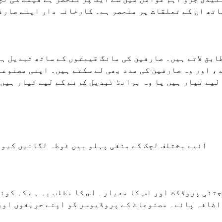
اتھ ان کے تعلقات پر منحصر ہے۔ کارخانہ دار اپنے صارف
ابق لاتے ہیں۔ صارفین کی مانگ قیمتوں کے ساتھ تبدیل ہ
، اور وہ صارفین کی مدد بھی لے سکتے ہیں۔ اپنی مصنوعا
لیے تیار ہیں یا وہ برانڈ تبدیل کرنے کے لیے تیار ہیں۔
آئیے مختلف لچک کے منفی پہلو میں غوطہ لگائیں کیون
تنی پروڈکٹ اور اس کا معیار۔ اس کا مطلب یہ ہے کہ کوئی
اضافہ پائے۔ مصنوعات کے پروڈیوسر کو اپنے حریفوں اور 