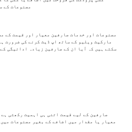
مصنوعات کے س
مصنوعات اور خدمات صارفین معیار اور قیمت کے مط
مارکیٹ ویلیو کے ساتھ اپ ڈیٹ کرنے کی ضرورت ہے 
سکتے ہیں کہ آیا ان کے صارفین زیادہ ادائیگی کے 
صارفین کے لیے قیمت اتنی ہی اہمیت رکھتی ہے ج
معیار یا مقدار میں اضافے کے بغیر مصنوعات میں 