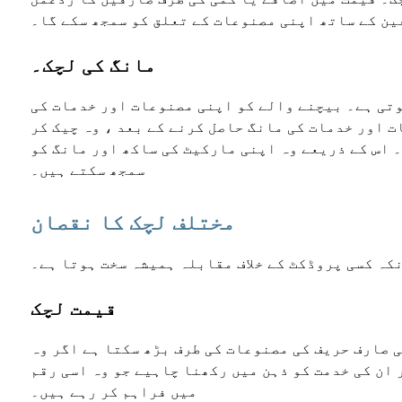
ین کے ساتھ اپنی مصنوعات کے تعلق کو سمجھ سکے گا۔
مانگ کی لچک۔
وتی ہے۔ بیچنے والے کو اپنی مصنوعات اور خدمات کی
ت اور خدمات کی مانگ حاصل کرنے کے بعد ، وہ چیک کر
 اس کے ذریعے وہ اپنی مارکیٹ کی ساکھ اور مانگ کو
سمجھ سکتے ہیں۔
مختلف لچک کا نقصان
کہ کسی پروڈکٹ کے خلاف مقابلہ ہمیشہ سخت ہوتا ہے۔
قیمت لچک
 صارف حریف کی مصنوعات کی طرف بڑھ سکتا ہے اگر وہ
ان کی خدمت کو ذہن میں رکھنا چاہیے جو وہ اسی رقم
میں فراہم کر رہے ہیں۔