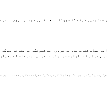
یمت تبدیل کرنے کا سوچتا ہے ، انہیں دوبارہ پورے عمل س
ہم حساب کتاب ہے۔ یہ ضروری ہے کیونکہ یہ بتاتا ہے کہ 
ی ہے۔ اس کے مارکیٹ شیئر کی تبدیلی مصنوعات کے معیار 
م کوششیں کی گئی ہیں۔ تاہم ، ڈیٹا کی درستگی کے حوالے سے کوئی ضمانت نہیں دی