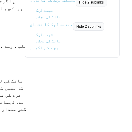
مختلف لچک کا فائدہ۔
یا گرتی
Hide 2 sublinks
برعکس ، کس
قیمت لچک
مانگ کی لچک۔
مختلف لچک کا نقصان
Hide 2 sublinks
قیمت لچک
مانگ کی لچک۔
طلب ، رسد ،
نیچے کی لکیر۔
مانگ کی لچ
کا تعین کر
فرد کی تر
ہے۔ ڈیمانڈ
گئی مقدار ک