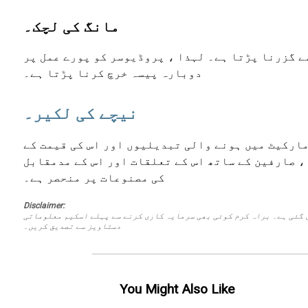
مانگ کی لچک۔
ے گزرنا پڑتا ہے۔ لہذا ، پروڈیوسر کو پورے عمل پر
دوبارہ پیسہ خرچ کرنا پڑتا ہے۔
نیچے کی لکیر۔
مارکیٹ میں ہونے والی تبدیلیوں اور اس کی قیمت کے
، صارفین کے ساتھ اس کے تعلقات اور اس کے مدمقابل
کی مصنوعات پر منحصر ہے۔
Disclaimer:
 گئی ہے۔ براہ کرم کوئی بھی سرمایہ کاری کرنے سے پہلے اسکیم معلوماتی
دستاویز سے تصدیق کریں۔
You Might Also Like