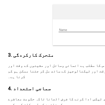
3. متحرک کارکردگی
س کا مطلب ہے انسانی وسائل اور مشینوں کے وقت اور
قت اور ٹیکنالوجیز کے ساتھ مل کر جتنا ممکن ہو کم
کرنا ہے۔
4. سماجی استعداد
، ٹیکس ادا کرنے کا فرض اٹھانا تاکہ حکومت معاشرے
کے فائدے کے لیے کام کر سکے۔