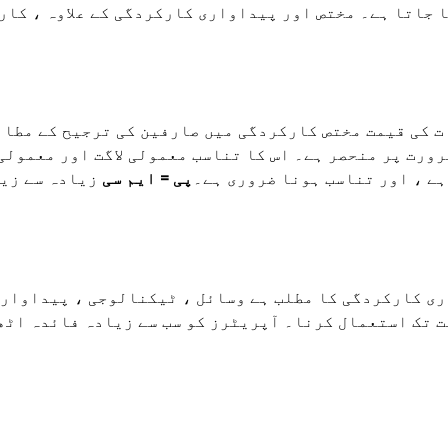
 جاتا ہے۔ مختص اور پیداواری کارکردگی کے علاوہ ، کار
 کی قیمت مختص کارکردگی میں صارفین کی ترجیح کے مطابق
رورت پر منحصر ہے۔ اس کا تناسب معمولی لاگت اور معمولی
ہے ، اور تناسب ہونا ضروری ہے۔
پی = ایم سی
زیادہ سے زیا
ی کارکردگی کا مطلب ہے وسائل ، ٹیکنالوجی ، پیداواری 
ت تک استعمال کرنا۔ آپریٹرز کو سب سے زیادہ فائدہ اٹھ