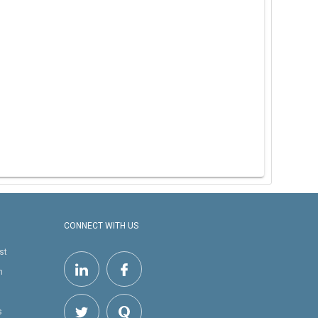
CONNECT WITH US
st
h
s