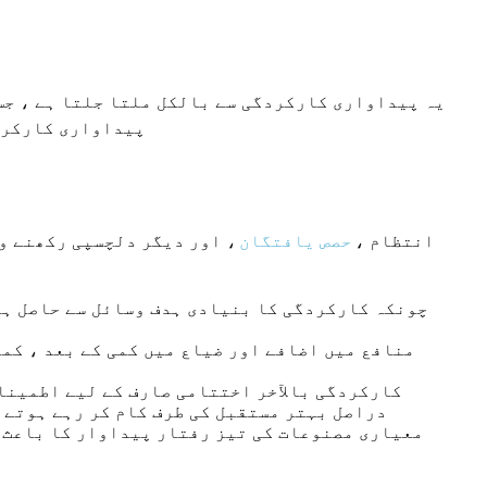
یہ پیداواری کارکردگی سے بالکل ملتا جلتا ہے ، جس 
پیداواری کارکرد
انتظام ،
حصص یافتگان
، اور دیگر دلچسپی رکھنے و
چونکہ کارکردگی کا بنیادی ہدف وسائل سے حاصل ہون
منافع میں اضافے اور ضیاع میں کمی کے بعد ، کمپ
کارکردگی بالآخر اختتامی صارف کے لیے اطمینان
دراصل بہتر مستقبل کی طرف کام کر رہے ہوتے 
معیاری مصنوعات کی تیز رفتار پیداوار کا باعث ب