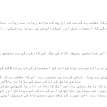
کا مطلب ہے کم سے کم ان پٹ کے ساتھ زیادہ سے زیادہ منا
گی کا انحصار عمل اور ٹیکنالوجی پر ہوتا ہے جبکہ
ایکس
الی جماعتیں ہمیشہ کام کی جگہ کی کارکردگی سے متعلق ہ
ے والے سب سے بڑے فوائد کو استعمال کرتے ہوئے لاگت کو
نی بے پناہ ترقی کرنے پر مجبور ہے۔ اس کا مطلب ہے کہ 
منافع حاصل کرنے کے عمل کو بڑھانا بالآخر 
 کا باعث بنتی ہے۔ جب ایک کارخانہ دار یا کمپنی مؤثر 
ہیں۔ جب بہترین نتائج فراہم کرنے کے لیے وسائل اور ٹیک
نتا ہے۔ آخر میں ، کم وقت میں مصنوعات کی ترسیل ایسی 