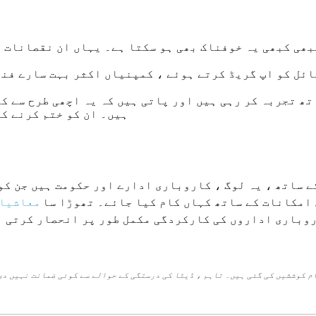
ھی کبھی یہ خوفناک بھی ہو سکتا ہے۔ یہاں ان نقصانات پ
ئل کو اپ گریڈ کرتے ہوئے ، کمپنیاں اکثر بہت سارے فنڈ
ھ تجربہ کر رہی ہیں اور پاتی ہیں کہ یہ اچھی طرح سے کا
ہیں۔ ان کو ختم کرنے کی
 ساتھ ، یہ لوگ ، کاروباری ادارے اور حکومت ہیں جن کو
امکانات کے ساتھ کہاں کام کیا جائے۔ تھوڑا سا
معاشیا
روباری اداروں کی کارکردگی مکمل طور پر انحصار کرتی ہے
م کوششیں کی گئی ہیں۔ تاہم ، ڈیٹا کی درستگی کے حوالے سے کوئی ضمانت نہیں دی