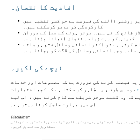
افادیت کا نقصان۔
ر روشنی ڈالنے کی فہرست ہے جو کسی تنظیم میں
کارکردگی کو مدعو کرسکتے ہیں۔
ز ضائع کرتی ہیں۔ موثر ہونے کے عمل کے دوران
کمپنی کو بہت زیادہ نقصان اٹھانا پڑتا ہے۔
م کرتی ہے تو اکثر انسانی وسائل ختم ہو جاتے
 سادہ وجہ انسانی وسائل کی لاگت کو بچانا ہے۔
نیچے کی لکیر۔
 یہ فیصلہ کرنے کی ضرورت ہے کہ مصنوعات اور خدمات
ت
دوسری طرف ، یہ ظاہر کر سکتا ہے کہ کچھ اختیارات
 کہ وہ کتنے موثر طریقے سے کام کرتے ہیں ، اس لیے
اس میں مہارت حاصل کرنا بہتر ہے۔
Disclaimer:
 گئی ہے۔ براہ کرم کوئی بھی سرمایہ کاری کرنے سے پہلے اسکیم معلوماتی
دستاویز سے تصدیق کریں۔