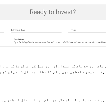
Ready to Invest?
Disclaimer:
By submitting this form I authorize Fincash.com to call/SMS/email me about its products and I ac
عات اور خدمات کی پیداوار اور عمل کو اپ گریڈ کرنا۔ ا
نا۔ دوسرے لفظوں میں ، اس کا مطلب وسائل کے ضیاع کو و
 ہوئے انتہائی کارکردگی پر کام کرنا۔ مثال کے طور پر 