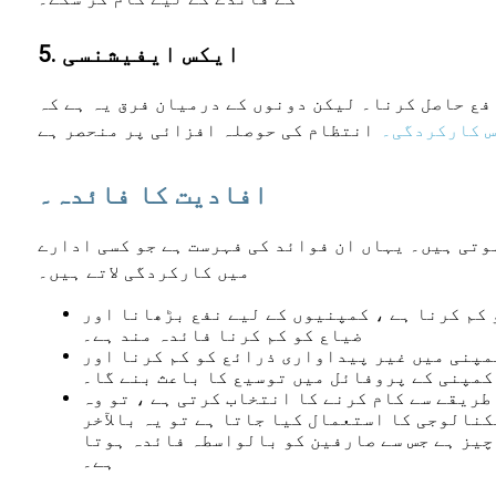
5. ایکس ایفیشنسی
فع حاصل کرنا۔ لیکن دونوں کے درمیان فرق یہ ہے کہ
 کارکردگی۔
انتظام کی حوصلہ افزائی پر منحصر ہے
افادیت کا فائدہ۔
وتی ہیں۔ یہاں ان فوائد کی فہرست ہے جو کسی ادارے
میں کارکردگی لاتے ہیں۔
 کم کرنا ہے ، کمپنیوں کے لیے نفع بڑھانا اور
ضیاع کو کم کرنا فائدہ مند ہے۔
کمپنی میں غیر پیداواری ذرائع کو کم کرنا اور
کمپنی کے پروفائل میں توسیع کا باعث بنے گا۔
طریقے سے کام کرنے کا انتخاب کرتی ہے ، تو وہ
نالوجی کا استعمال کیا جاتا ہے تو یہ بالآخر
چیز ہے جس سے صارفین کو بالواسطہ فائدہ ہوتا
ہے۔