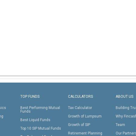
TOP FUNDS
CALCULATORS
ABOUT US
sics
Best Performing Mutual
Tax Calculator
Building Tru
Funds
ing
Growth of Lumpsum
Why Fincas
Best Liquid Funds
Growth of SIP
Team
Top 10 SIP Mutual Funds
Retirement Planning
Our Partner