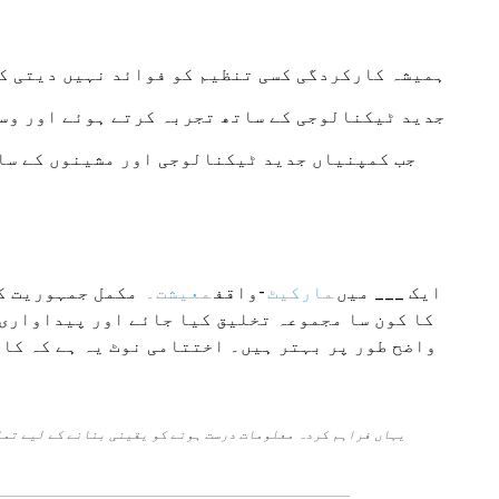
ہمیشہ کارکردگی کسی تنظیم کو فوائد نہیں دیتی کب
جدید ٹیکنالوجی کے ساتھ تجربہ کرتے ہوئے اور وسا
جب کمپنیاں جدید ٹیکنالوجی اور مشینوں کے سات
ایک ___ میں
مارکیٹ
-واقف
معیشت۔
مکمل جمہوریت کے
کا کون سا مجموعہ تخلیق کیا جائے اور پیداواری 
واضح طور پر بہتر ہیں۔ اختتامی نوٹ یہ ہے کہ کا
یہاں فراہم کردہ معلومات درست ہونے کو یقینی بنانے کے لیے تما