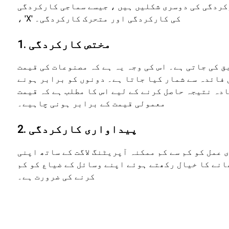
کردگی کی دوسری شکلیں ہیں ، جیسے سماجی کارکردگی
، 'X' کی کارکردگی اور متحرک کارکردگی۔
1. مختص کارکردگی
 کی جاتی ہے۔ اس کی وجہ یہ ہے کہ مصنوعات کی قیمت
 فائدہ سے شمار کیا جاتا ہے۔ دونوں کو برابر ہونے
دہ نتیجہ حاصل کرنے کے لیے اس کا مطلب ہے کہ قیمت
معمولی قیمت کے برابر ہونی چاہیے۔
2. پیداواری کارکردگی
عمل کو کم سے کم ممکنہ آپریٹنگ لاگت کے ساتھ اپنی
انے کا خیال رکھتے ہوئے اپنے وسائل کے ضیاع کو کم
کرنے کی ضرورت ہے۔