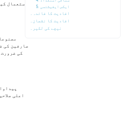
4. سماجی استعداد
استعمال کیا
5. ایکس ایفیشنسی
افادیت کا فائدہ۔
افادیت کا نقصان۔
نیچے کی لکیر۔
مصنوعات
صارفین کی ض
کی ضرورت 
پیداوار
اعلی صلاحی