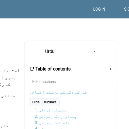
LOG IN
SI
Urdu
📑 Table of contents
استعداد ک
بغیر ان
کارکر
کارکردگی کی مختلف اقسام۔
فنانس م
Hide 5 sublinks
1. مختص کارکردگی
2. پیداواری کارکردگی
3. متحرک کارکردگی
کارو