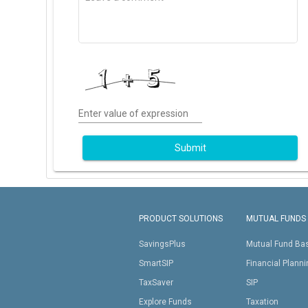
Enter value of expression
Submit
PRODUCT SOLUTIONS
MUTUAL FUNDS
SavingsPlus
Mutual Fund Ba
SmartSIP
Financial Plann
TaxSaver
SIP
Explore Funds
Taxation