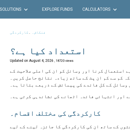
SOLUTIONS
EXPLORE FUNDS
CALCULATORS
فنکاش۔
۔
کارکردگی
استعداد کیا ہے؟
Updated on
August 4, 2026
, 18720 views
ے استعمال کرنا اور وسائل کو ان کی اعلی صلاحیت کے
 کہ کم سے کم ان پٹ کے ساتھ زیادہ نتائج حاصل کریں۔
 وسائل کے کل فائدے کی پیمائش کے ذریعے بتاتا ہے۔
نے اور انتہائی فائدہ اٹھانے کی نشاندہی کرتی ہے۔
کارکردگی کی مختلف اقسام۔
وں کے ساتھ ان کی کارکردگی کا جائزہ لینے کے لیے