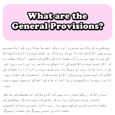
بینکوں، کریڈٹ یونینوں، اور دیگر نجی ساہوکاروں کو ایک عمومی
پروویژن اکاؤنٹ بنانا ہوتا ہے تاکہ وہ قرض لینے والے کے ڈیفالٹ
کی صورت میں ہونے والے نقصانات کی تلافی کر سکیں۔ اس کا مطلب ہے
کہ اگر قرض لینے والا قرض کی ادائیگی سے قاصر ہے اور اسے دیوالیہ
قرار دیا جاتا ہے، تو بینک یا منی قرض دینے والے ادارے نقصان کی
تلافی کے لیے جنرل پروویژن اکاؤنٹ سے فنڈز استعمال کر سکتے ہیں۔
تاہم، بہت ساری کمپنیاں یا افراد عام شرائط کو ترجیح نہیں دیتے
ہیں۔
یہاں تک کہ ریگولیٹرز نے بھی اس اکاؤنٹ کو اس حقیقت کو مدنظر
رکھتے ہوئے منع کر دیا ہے کہ ماضی کے تجربات کا مستقبل کے
نقصانات سے کوئی تعلق نہیں ہے۔ بہر حال، عمومی دفعات تخمینی
نقصانات پر مبنی ہیں (اصل نقصان نہیں)۔