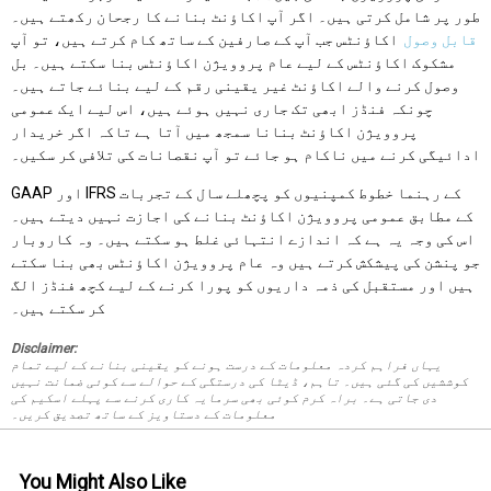
طور پر شامل کرتی ہیں۔ اگر آپ اکاؤنٹ بنانے کا رجحان رکھتے ہیں۔
قابل وصول
اکاؤنٹس جب آپ کے صارفین کے ساتھ کام کرتے ہیں، تو آپ
مشکوک اکاؤنٹس کے لیے عام پروویژن اکاؤنٹس بنا سکتے ہیں۔ بل
وصول کرنے والے اکاؤنٹ غیر یقینی رقم کے لیے بنائے جاتے ہیں۔
چونکہ فنڈز ابھی تک جاری نہیں ہوئے ہیں، اس لیے ایک عمومی
پروویژن اکاؤنٹ بنانا سمجھ میں آتا ہے تاکہ اگر خریدار
ادائیگی کرنے میں ناکام ہو جائے تو آپ نقصانات کی تلافی کر سکیں۔
GAAP اور IFRS کے رہنما خطوط کمپنیوں کو پچھلے سال کے تجربات
کے مطابق عمومی پروویژن اکاؤنٹ بنانے کی اجازت نہیں دیتے ہیں۔
اس کی وجہ یہ ہے کہ اندازے انتہائی غلط ہو سکتے ہیں۔ وہ کاروبار
جو پنشن کی پیشکش کرتے ہیں وہ عام پروویژن اکاؤنٹس بھی بنا سکتے
ہیں اور مستقبل کی ذمہ داریوں کو پورا کرنے کے لیے کچھ فنڈز الگ
کر سکتے ہیں۔
Disclaimer:
یہاں فراہم کردہ معلومات کے درست ہونے کو یقینی بنانے کے لیے تمام
کوششیں کی گئی ہیں۔ تاہم، ڈیٹا کی درستگی کے حوالے سے کوئی ضمانت نہیں
دی جاتی ہے۔ براہ کرم کوئی بھی سرمایہ کاری کرنے سے پہلے اسکیم کی
معلومات کے دستاویز کے ساتھ تصدیق کریں۔
You Might Also Like