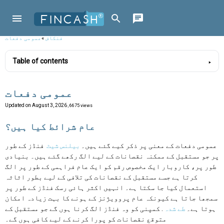
فنکاش
»
عمومی دفعات
Table of contents
عمومی دفعات
Updated on
August 3, 2026
, 6675 views
عام شرائط کیا ہیں؟
عمومی دفعات کے معنی پر ذکر کیے گئے ہیں۔
بیلنس شیٹ
فنڈز کے طور
پر جو مستقبل کے ممکنہ نقصانات کے لیے الگ رکھے گئے ہیں۔ بنیادی
طور پر، کاروبار ایک مخصوص رقم کو ایک عام فراہمی کے طور پر الگ
کرتا ہے جسے مستقبل کے نقصانات کی تلافی کے لیے بطور اثاثہ
استعمال کیا جا سکتا ہے۔ انہیں اکثر ہائی رسک فنڈز کے طور پر
سمجھا جاتا ہے کیونکہ عام پروویژنز کے ہونے کا بہت زیادہ امکان
ہوتا ہے۔
طے شدہ
. کمپنی کو وہ فنڈز الگ کرنا ہوں گے جو مستقبل کے
متوقع نقصانات کو پورا کرنے کے لیے کافی ہوں گے۔