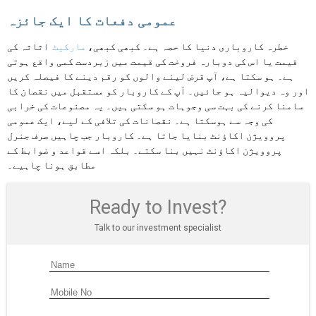
عمومی دفعات کا ایک جائزہ
خطرہ کاروباری دنیا کا حصہ ہے۔ کبھی کبھی،
مارکیٹ
اثاثہ کی
قیمت یا اس کی دوبارہ فروخت کی قیمت میں زبردست کمی واقع ہوتی
ہے۔ ہو سکتا ہے، آپ قرض لینے والوں کو رقم دینے کا فیصلہ کریں
اور وہ دیوالیہ ہو جائیں۔ آپ کے کاروبار کو مستقبل میں نقصان کا
سامنا کرنے کی بہت سی وجوہات ہو سکتی ہیں۔ یہ مصنوعات کی خرابی
کی وجہ سے ہوسکتا ہے۔ نقصانات کی تلافی کے لیے، ایک عمومی
پروویژن اکاؤنٹ بنایا جاتا ہے۔ کاروبار جب چاہیں صرف جنرل
پروویژن اکاؤنٹ نہیں بنا سکتے۔ بلکہ اسے قواعد و ضوابط کے
مطابق ہونا چاہیے۔
Ready to Invest?
Talk to our investment specialist