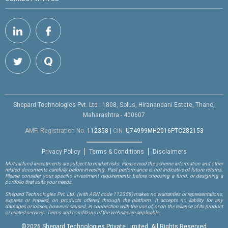
Shepard Technologies Pvt. Ltd : 1808, Solus, Hiranandani Estate, Thane,
Maharashtra - 400607
AMFI Registration No.
112358
|
CIN:
U74999MH2016PTC282153
Privacy Policy
Terms & Conditions
Disclaimers
Mutual fund investments are subject to market risks. Please read the scheme information and other
related documents carefully before investing. Past performance is not indicative of future returns.
Please consider your specific investment requirements before choosing a fund, or designing a
portfolio that suits your needs.
Shepard Technologies Pvt. Ltd.
(with ARN code 112358)
makes no warranties or representations,
express or implied, on products offered through the platform. It accepts no liability for any
damages or losses, however caused, in connection with the use of, or on the reliance of its product
or related services. Terms and conditions of the website are applicable.
©
2026 Shepard Technologies Private Limited. All Rights Reserved