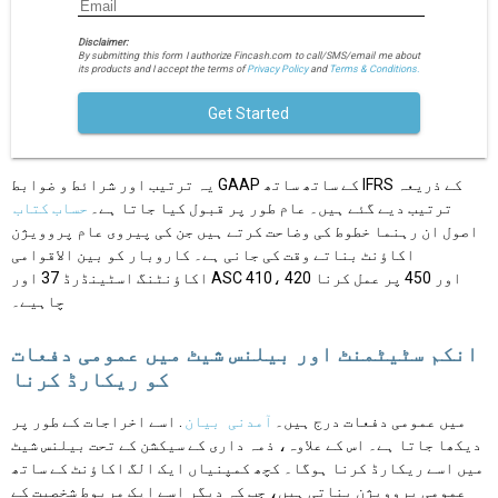
Disclaimer:
By submitting this form I authorize Fincash.com to call/SMS/email me about
its products and I accept the terms of
Privacy Policy
and
Terms & Conditions.
Get Started
یہ ترتیب اور شرائط و ضوابط GAAP کے ساتھ ساتھ IFRS کے ذریعہ
ترتیب دیے گئے ہیں۔ عام طور پر قبول کیا جاتا ہے۔
حساب کتاب
اصول ان رہنما خطوط کی وضاحت کرتے ہیں جن کی پیروی عام پروویژن
اکاؤنٹ بناتے وقت کی جانی ہے۔ کاروبار کو بین الاقوامی
اکاؤنٹنگ اسٹینڈرڈ 37 اور ASC 410، 420 اور 450 پر عمل کرنا
چاہیے۔
انکم سٹیٹمنٹ اور بیلنس شیٹ میں عمومی دفعات
کو ریکارڈ کرنا
میں عمومی دفعات درج ہیں۔
آمدنی
بیان
. اسے اخراجات کے طور پر
دیکھا جاتا ہے۔ اس کے علاوہ، ذمہ داری کے سیکشن کے تحت بیلنس شیٹ
میں اسے ریکارڈ کرنا ہوگا۔ کچھ کمپنیاں ایک الگ اکاؤنٹ کے ساتھ
عمومی پروویژن بناتی ہیں، جب کہ دیگر اسے ایک مربوط شخصیت کے