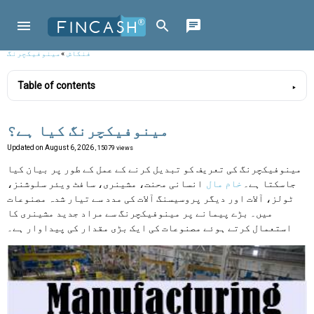
فنکاش
»
مینوفیکچرنگ
Table of contents
مینوفیکچرنگ کیا ہے؟
Updated on
August 6, 2026
, 15079 views
مینوفیکچرنگ کی تعریف کو تبدیل کرنے کے عمل کے طور پر بیان کیا
جاسکتا ہے۔
خام مال
انسانی محنت، مشینری، سافٹ ویئر سلوشنز،
ٹولز، آلات اور دیگر پروسیسنگ آلات کی مدد سے تیار شدہ مصنوعات
میں۔ بڑے پیمانے پر مینوفیکچرنگ سے مراد جدید مشینری کا
استعمال کرتے ہوئے مصنوعات کی ایک بڑی مقدار کی پیداوار ہے۔