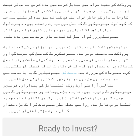
پروڈکٹ کو مفید مواد میں تبدیل کرنے میں مدد کرتی ہے جس کی قیمت
زیادہ ہوتی ہے۔ اب جب کہ تیار شدہ پروڈکٹ کی قیمت زیادہ ہے، یہ
کارخانہ دار کو خاطر خواہ منافع کمانے میں مدد کر سکتی ہے۔ جب
کہ کچھ لوگ مینوفیکچرنگ کے عمل میں مہارت رکھتے ہیں، دوسرے لوگ
مینوفیکچرنگ کمپنیوں میں سرمایہ کاری کرتے ہیں تاکہ
مینوفیکچررز کو اس عمل کے لیے سامان خریدنے میں مدد ملے۔
مینوفیکچرنگ کے لیے درکار مزدوروں اور اوزاروں کی تعداد ایک
پروڈکٹ سے مختلف ہوتی ہے۔ مینوفیکچرنگ کے عمل کی پیچیدگی اور
تیار مصنوعات کی قیمت پر منحصر ہے، ایک کمپنی سافٹ ویئر کے حل
کے ساتھ پورے پیداواری کام کو خودکار کرنے کا فیصلہ کر سکتی ہے۔
کچھ مصنوعات کی ضرورت ہے۔
محنت کش
مینوفیکچرنگ یہ ہاتھ سے بنی
مصنوعات ہیں جن میں مینوفیکچرنگ کا روایتی عمل شامل ہے۔
مثالیں آرائشی آرٹ ورک، ٹیکسٹائل کی پیداوار، فرنیچر
مینوفیکچرنگ وغیرہ ہیں۔ تاہم، بڑے پیمانے پر مینوفیکچرنگ میں
جدید ترین مینوفیکچرنگ ٹولز اور بہترین نتائج کے لیے جدید
ٹیکنالوجی شامل ہے۔ روایتی نقطہ نظر مصنوعات کی ایک بڑی مقدار
کے لیے ایک مؤثر اختیار نہیں ہے۔
Ready to Invest?