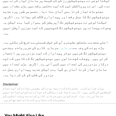
ٹیکنالوجی نے مینوفیکچررز کو کم قیمت پر سامان تیار کرنے میں
مدد کی۔ اس نے پروڈکشن ٹیم کے لیے مختصر وقت میں بڑی مقدار میں
مصنوعات تیار کرنا بھی آسان بنا دیا۔ مجموعی طور پر، جدید
مینوفیکچرنگ کا عمل وقت اور پیداواری لاگت کو بچاتا ہے۔ اگرچہ
ٹیکنالوجی نے مینوفیکچرنگ آپریشن کو ہموار کیا ہے، لیکن یہ
چھوٹے پیمانے پر مینوفیکچرنگ کمپنیوں کے لیے موزوں آپشن نہیں
ہے۔
اعلی صحت سے متعلق مشینری آپ کو خوش قسمتی سے خرچ کر سکتی ہے۔
بڑے ہونے کی وجہ سے
سرمایہ
سرمایہ کاری کی ضروریات، بہت سی
مینوفیکچرنگ فرمیں موثر پیداوار کے لیے مزدوروں پر انحصار
کرتی ہیں۔ پچھلے کچھ سالوں میں مینوفیکچرنگ کے کاموں کے لیے
درکار مزدوروں کی تعداد میں کمی آئی ہے۔ اگرچہ بڑی تعداد میں
سامان تیار کرنا آسان ہو گیا ہے، لیکن جدید پیداواری عمل نے
مزدور کی طلب کو کم کر دیا ہے۔
Disclaimer:
یہاں فراہم کردہ معلومات کے درست ہونے کو یقینی بنانے کے لیے تمام
کوششیں کی گئی ہیں۔ تاہم، ڈیٹا کی درستگی کے حوالے سے کوئی ضمانت نہیں
دی جاتی ہے۔ براہ کرم کوئی بھی سرمایہ کاری کرنے سے پہلے اسکیم کی
معلومات کے دستاویز کے ساتھ تصدیق کریں۔