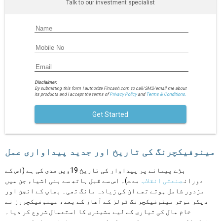
Talk to our investment specialist
Disclaimer:
By submitting this form I authorize Fincash.com to call/SMS/email me about
its products and I accept the terms of
Privacy Policy
and
Terms & Conditions.
Get Started
مینوفیکچرنگ کی تاریخ اور جدید پیداواری عمل
بڑے پیمانے پر پیداوار کی تاریخ 19ویں صدی کی ہے (اس کے
دوران
صنعتی انقلاب
مدت)۔ اس سے قبل ہاتھ سے بنی اشیاء جن میں
مزدور شامل ہوتے تھے ان کی زیادہ مانگ تھی۔ بھاپ کے انجن اور
دیگر موثر مینوفیکچرنگ ٹولز کے آغاز کے بعد، مینوفیکچررز نے
خام مال کی تیاری کے لیے مشینری کا استعمال شروع کر دیا۔