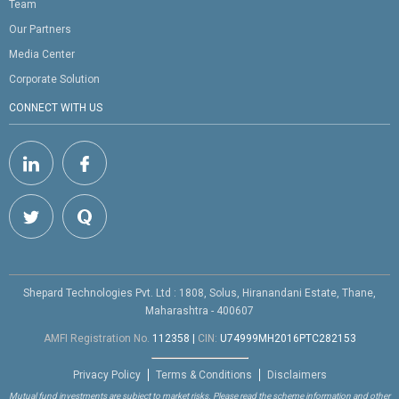
Team
Our Partners
Media Center
Corporate Solution
CONNECT WITH US
Shepard Technologies Pvt. Ltd : 1808, Solus, Hiranandani Estate, Thane,
Maharashtra - 400607
AMFI Registration No.
112358
|
CIN:
U74999MH2016PTC282153
Privacy Policy
Terms & Conditions
Disclaimers
Mutual fund investments are subject to market risks. Please read the scheme information and other