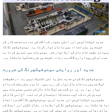
جدید ٹیکنالوجی اور اعلیٰ معیار کے آلات کی مدد سے صنعت کار کم
قیمت پر بڑی تعداد میں سامان تیار کرتا ہے۔ مینوفیکچرنگ کا
بنیادی مقصد خام مال کو ایک تیار شدہ مصنوعات میں تبدیل کرنا ہے
جسے اس کی پیداواری لاگت سے زیادہ قیمت پر فروخت کیا جاسکتا ہے۔
جدید اور روایتی مینوفیکچرنگ کی ضرورت
مینوفیکچرنگ کوئی جدید عمل یا نئی تکنیک نہیں ہے۔ درحقیقت،
لوگ صدیوں سے خام مال تیار کر رہے ہیں۔ تاہم، عمل وقت کے ساتھ
تیار ہوا ہے۔ وہ دن گئے جب لوگ خام مال کو حتمی مصنوعات میں
تبدیل کرنے کے لیے محنت کا استعمال کرتے تھے۔ آج اسی کام کو
مشینری، ٹیکنالوجی اور جدید ترین مینوفیکچرنگ آلات سے انجام
دیا جا سکتا ہے۔ مینوفیکچرنگ کی ایک سادہ مثال لکڑی اور ایسک کے
ساتھ دھاتی مصنوعات اور فرنیچر کی تیاری ہے۔ مینوفیکچرنگ کسی