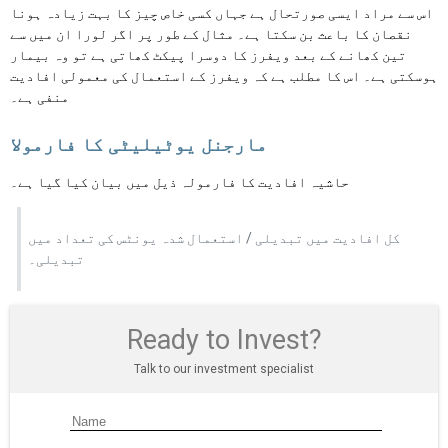
اس سے مراد ایسی صورتحال ہے جہاں کسی خاص چیز کا بہت زیادہ ہونا
نقصان کا باعث بن سکتا ہے۔ مثال کے طور پر اگر لورا ان میں سے
تین کھانے کے بعد ویفرز کا دوسرا پیکٹ کھاتی ہے تو وہ بیمار
ہوسکتی ہے۔ اس کا مطلب ہے کہ ویفرز کے استعمال کی معمولی افادیت
منفی ہے۔
مارجنل یوٹیلیٹی کا فارمولا
حاشیہ افادیت کا فارمولہ ذیل میں بیان کیا گیا ہے۔
کل افادیت میں تبدیلی / استعمال شدہ یونٹس کی تعداد میں
تبدیلی۔
Ready to Invest?
Talk to our investment specialist