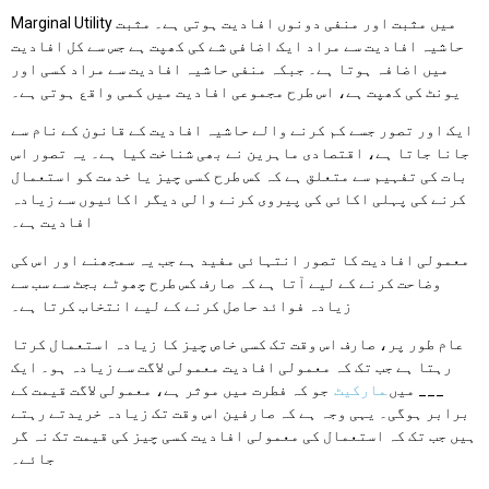
Marginal Utility میں مثبت اور منفی دونوں افادیت ہوتی ہے۔ مثبت
حاشیہ افادیت سے مراد ایک اضافی شے کی کھپت ہے جس سے کل افادیت
میں اضافہ ہوتا ہے۔ جبکہ منفی حاشیہ افادیت سے مراد کسی اور
یونٹ کی کھپت ہے، اس طرح مجموعی افادیت میں کمی واقع ہوتی ہے۔
ایک اور تصور جسے کم کرنے والے حاشیہ افادیت کے قانون کے نام سے
جانا جاتا ہے، اقتصادی ماہرین نے بھی شناخت کیا ہے۔ یہ تصور اس
بات کی تفہیم سے متعلق ہے کہ کس طرح کسی چیز یا خدمت کو استعمال
کرنے کی پہلی اکائی کی پیروی کرنے والی دیگر اکائیوں سے زیادہ
افادیت ہے۔
معمولی افادیت کا تصور انتہائی مفید ہے جب یہ سمجھنے اور اس کی
وضاحت کرنے کے لیے آتا ہے کہ صارف کس طرح چھوٹے بجٹ سے سب سے
زیادہ فوائد حاصل کرنے کے لیے انتخاب کرتا ہے۔
عام طور پر، صارف اس وقت تک کسی خاص چیز کا زیادہ استعمال کرتا
رہتا ہے جب تک کہ معمولی افادیت معمولی لاگت سے زیادہ ہو۔ ایک
___ میں
مارکیٹ
جو کہ فطرت میں موثر ہے، معمولی لاگت قیمت کے
برابر ہوگی۔ یہی وجہ ہے کہ صارفین اس وقت تک زیادہ خریدتے رہتے
ہیں جب تک کہ استعمال کی معمولی افادیت کسی چیز کی قیمت تک نہ گر
جائے۔