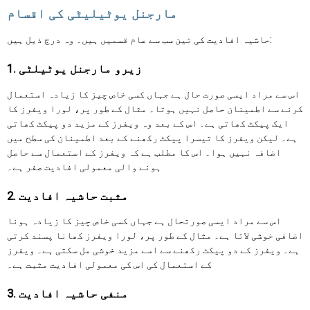
مارجنل یوٹیلیٹی کی اقسام
حاشیہ افادیت کی تین سب سے عام قسمیں ہیں۔ وہ درج ذیل ہیں:
1. زیرو مارجنل یوٹیلٹی
اس سے مراد ایسی صورت حال ہے جہاں کسی خاص چیز کا زیادہ استعمال
کرنے سے اطمینان حاصل نہیں ہوتا۔ مثال کے طور پر، لورا ویفرز کا
ایک پیکٹ کھاتی ہے۔ اس کے بعد وہ ویفرز کے مزید دو پیکٹ کھاتی
ہے۔ لیکن ویفرز کا تیسرا پیکٹ رکھنے کے بعد اطمینان کی سطح میں
اضافہ نہیں ہوا۔ اس کا مطلب ہے کہ ویفرز کے استعمال سے حاصل
ہونے والی معمولی افادیت صفر ہے۔
2. مثبت حاشیہ افادیت
اس سے مراد ایسی صورتحال ہے جہاں کسی خاص چیز کا زیادہ ہونا
اضافی خوشی لاتا ہے۔ مثال کے طور پر، لورا ویفرز کھانا پسند کرتی
ہے۔ ویفرز کے دو پیکٹ رکھنے سے اسے مزید خوشی مل سکتی ہے۔ ویفرز
کے استعمال کی اس کی معمولی افادیت مثبت ہے۔
3. منفی حاشیہ افادیت