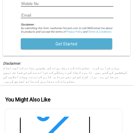
Disclaimer:
By submitting this form I authorize Fincash.com to call/SMS/email me about
its products and I accept the terms of
Privacy Policy
and
Terms & Conditions.
Get Started
Disclaimer:
یہاں فراہم کردہ معلومات کے درست ہونے کو یقینی بنانے کے لیے تمام
کوششیں کی گئی ہیں۔ تاہم، ڈیٹا کی درستگی کے حوالے سے کوئی ضمانت نہیں
دی جاتی ہے۔ براہ کرم کوئی بھی سرمایہ کاری کرنے سے پہلے اسکیم کی
معلومات کے دستاویز کے ساتھ تصدیق کریں۔
You Might Also Like