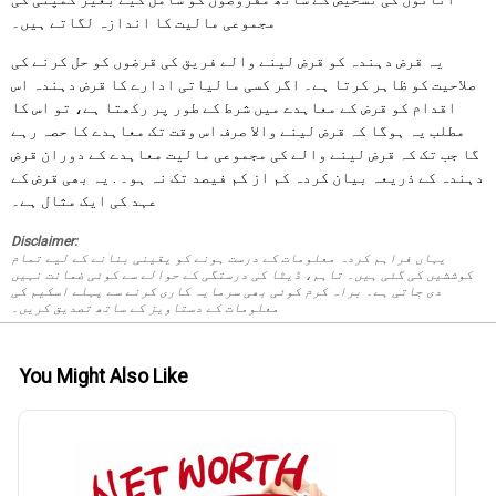
مجموعی مالیت کا اندازہ لگاتے ہیں۔
یہ قرض دہندہ کو قرض لینے والے فریق کی قرضوں کو حل کرنے کی
صلاحیت کو ظاہر کرتا ہے۔ اگر کسی مالیاتی ادارے کا قرض دہندہ اس
اقدام کو قرض کے معاہدے میں شرط کے طور پر رکھتا ہے، تو اس کا
مطلب یہ ہوگا کہ قرض لینے والا صرف اس وقت تک معاہدے کا حصہ رہے
گا جب تک کہ قرض لینے والے کی مجموعی مالیت معاہدے کے دوران قرض
دہندہ کے ذریعہ بیان کردہ کم از کم فیصد تک نہ ہو۔ . یہ بھی قرض کے
عہد کی ایک مثال ہے۔
Disclaimer:
یہاں فراہم کردہ معلومات کے درست ہونے کو یقینی بنانے کے لیے تمام
کوششیں کی گئی ہیں۔ تاہم، ڈیٹا کی درستگی کے حوالے سے کوئی ضمانت نہیں
دی جاتی ہے۔ براہ کرم کوئی بھی سرمایہ کاری کرنے سے پہلے اسکیم کی
معلومات کے دستاویز کے ساتھ تصدیق کریں۔
You Might Also Like