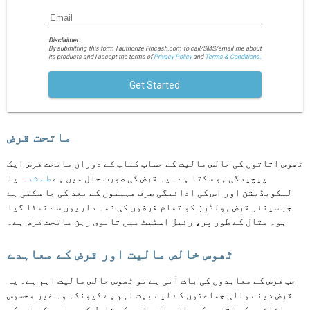
Disclaimer:
By submitting this form I authorize Fincash.com to call/SMS/email me about
its products and I accept the terms of
Privacy Policy
and
Terms & Conditions.
Get Started
ماتحت قرض
ٹھوس اثاثوں کی خالص مالیت کے حساب کتاب کے دوران ماتحت قرض ایک
پیچیدگی ہو سکتا ہے۔ یہ قرض کی صورت حال میں ہے
طے شدہ
یا
لیکویڈیشن اور اس کی ادائیگی صرف مہینوں کے بعد کی جا سکتی ہے
جب سینئر قرض ہولڈرز کو تمام قرضوں کی ذمہ داریوں سے نمٹا گیا
ہو۔ مثال کے طور پر، رئیل اسٹیٹ میں ثانوی رہن ماتحت قرض ہے۔
ٹھوس خالص مالیت اور قرض کے معاہدے
جب قرض کے معاہدوں کی بات آتی ہے تو ٹھوس خالص مالیت اہم ہے۔ یہ
قرض دینے والی جماعتوں کے لیے بہت اہم ہے کیونکہ وہ غیر محسوس
اثاثوں کی تشخیص کے ساتھ مفروضوں کو شامل کیے بغیر کمپنی کی