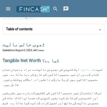
فنکاش
»
ٹھوس خالص مالیت
Table of contents
ٹھوس خالص مالیت
Updated on
August 3, 2026
, 4437 views
Tangible Net Worth کیا ہے؟
ٹھوس
کل مالیت
ایک کمپنی کی مجموعی مالیت سے مراد ہے جہاں حساب
کتاب کے دوران غیر محسوس اثاثوں کو خارج کر دیا جاتا ہے۔ غیر
محسوس اثاثوں میں ٹریڈ مارک، دانشورانہ املاک، پیٹنٹ وغیرہ
شامل ہیں۔
اس کا استعمال غیر محسوس اثاثوں کی تشخیص کے بارے میں مفروضوں
اور تخمینوں کو شامل کیے بغیر کمپنی کے جسمانی اثاثہ جات کی
مجموعی مالیت کی جانچ اور تعین کرنے کے لیے کیا جاتا ہے۔ قرض