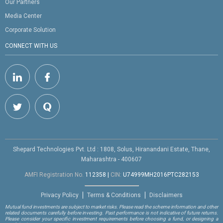
Our Partners
Media Center
Corporate Solution
CONNECT WITH US
Shepard Technologies Pvt. Ltd : 1808, Solus, Hiranandani Estate, Thane,
Maharashtra - 400607
AMFI Registration No.
112358
|
CIN:
U74999MH2016PTC282153
Privacy Policy
Terms & Conditions
Disclaimers
Mutual fund investments are subject to market risks. Please read the scheme information and other
related documents carefully before investing. Past performance is not indicative of future returns.
Please consider your specific investment requirements before choosing a fund, or designing a