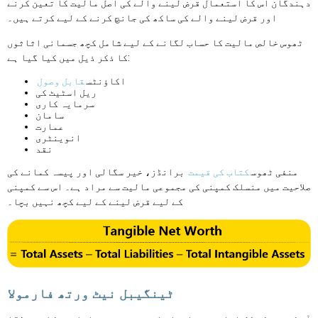
دہندگان اس کا استعمال قرض لینے والے کی اصل مالیت کا تعین کرنے
اور قرض لینے والے کی ساکھ کی جانچ کرنے کے لیے کرتے ہیں۔
ٹھوس خالص مالیت کا حساب لگانے کے لیے شامل کچھ جسمانی اثاثوں
کا ذکر ذیل میں کیا گیا ہے:
اکاؤنٹس
قابل وصول
ریل اسٹیٹ کی
سرمایہ کاری
سامان
عمارت
انوینٹری
نقد
منفی ٹھوس
کتاب کی قیمت
برانڈز، خیر سگالی اور پیسہ کمانے کی
صلاحیت میں منسلک کمپنی کی مجموعی مالیت سے مراد ہے۔ اس سے کمپنی
کے لیے قرض لینے کے لیے کچھ نہیں بچا۔
ٹینگیبل نیٹ ورتھ فارمولا