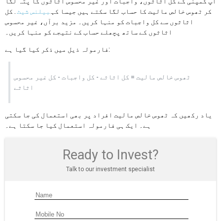
آپ کمپنی کے کل اثاثوں، واجبات اور غیر محسوس اثاثوں کا پتہ لگا
کر ٹھوس خالص مالیت کا حساب لگا سکتے ہیں جیسا کہ
بیلنس شیٹ
. کل
اثاثوں سے کل واجبات کو منہا کریں۔ مزید برآں، غیر محسوس
اثاثوں کے ساتھ پچھلے حساب کے نتیجے کو منہا کریں۔
فارمولہ ذیل میں ذکر کیا گیا ہے:
ٹھوس خالص مالیت = کل اثاثے - کل واجبات - کل غیر محسوس
اثاثے
یاد رکھیں کہ ٹھوس خالص مالیت افراد پر بھی استعمال کی جا سکتی
ہے۔ ایک ہی فارمولہ استعمال کیا جا سکتا ہے۔
Ready to Invest?
Talk to our investment specialist