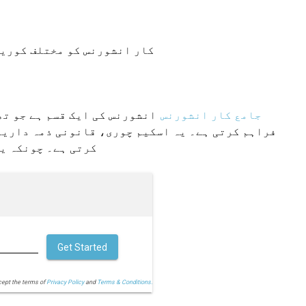
کار انشورنس کو مختلف کوریج
جامع کار انشورنس
انشورنس کی ایک قسم ہے جو تھ
فراہم کرتی ہے۔ یہ اسکیم چوری، قانونی ذمہ داریو
کرتی ہے۔ چونکہ یہ
Get Started
cept the terms of
Privacy Policy
and
Terms & Conditions.