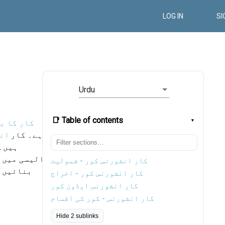
LOG IN
SI
Urdu
📑 Table of contents
کار کا ب
ہے۔ کار
ان
ہیں۔ 
پالیسی میں ک
کار انشورنس کور - شمولیت
بنائیں ک
کار انشورنس کور - اخراج
کار انشورنس ایڈون کور
کار انشورنس - کور کی اقسام
Hide 2 sublinks