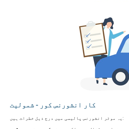
کار انشورنس کور - شمولیت
یہ موٹر انشورنس پالیسی میں درج ذیل خطرات ہیں: