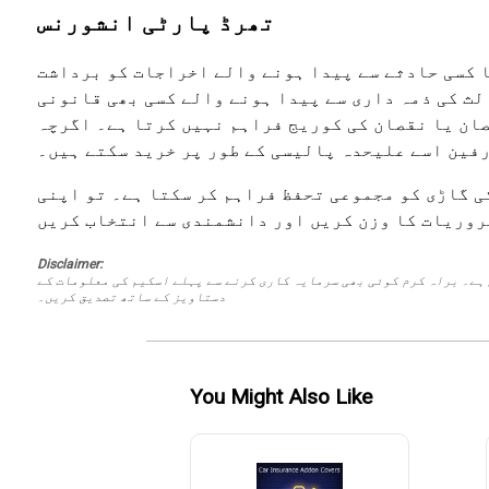
تھرڈ پارٹی انشورنس
ا کسی حادثے سے پیدا ہونے والے اخراجات کو برداشت
لث کی ذمہ داری سے پیدا ہونے والے کسی بھی قانونی
صان یا نقصان کی کوریج فراہم نہیں کرتا ہے۔ اگرچہ
رفین اسے علیحدہ پالیسی کے طور پر خرید سکتے ہیں۔
ی گاڑی کو مجموعی تحفظ فراہم کر سکتا ہے۔ تو اپنی
Disclaimer:
 ہے۔ براہ کرم کوئی بھی سرمایہ کاری کرنے سے پہلے اسکیم کی معلومات کے
دستاویز کے ساتھ تصدیق کریں۔
You Might Also Like