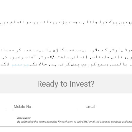
 میں پیک کیا جاتا ہے جسے بڑے پیمانے پر دو اقسام میں 
رڈ پارٹی کے علاوہ بیمہ شدہ گاڑی یا بیمہ شدہ کو جسمان
ں، ذاتی حادثات، انسانی ساختہ/قدرتی آفات وغیرہ کی و
 پالیسی وسیع کوریج پیش کرتی ہے، حالانکہ
پریمیم
لاگت 
Ready to Invest?
Disclaimer:
By submitting this form I authorize Fincash.com to call/SMS/email me about its products and I ac