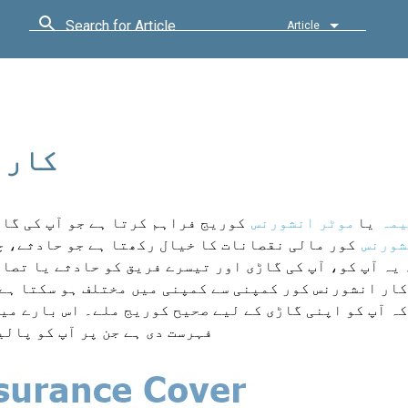
Search for Article
Article
کار 
یمہ
یا
موٹر انشورنس
کوریج فراہم کرتا ہے جو آپ کی گاڑ
شورنس
کور مالی نقصانات کا خیال رکھتا ہے جو حادثے، چ
یہ آپ کو، آپ کی گاڑی اور تیسرے فریق کو حادثے یا تصا
ار انشورنس کور کمپنی سے کمپنی میں مختلف ہو سکتا ہے۔ 
ہ آپ کو اپنی گاڑی کے لیے صحیح کوریج ملے۔ اس بارے میں
فہرست دی ہے جن پر آپ کو پالی