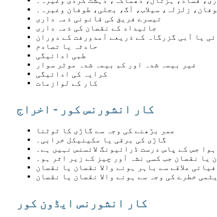
ری، فساد، ہڑتال، دھماکہ، دہشت گردی وغیرہ۔
فان، زلزلہ، سیلاب، آگ، بجلی، طوفان وغیرہ۔
تیسرے فریق کی قانونی ذمہ داری
جائیداد کے نقصان کی ذمہ داری
ئی یا آبی گزرگاہ کے ذریعے آمدورفت کے دوران
حادثہ یا تصادم
طبی ادائیگی
غیر بیمہ شدہ اور کم بیمہ شدہ موٹر سوار
کرایہ کی ادائیگی
کار کے لوازمات
کار انشورنس کور - اخراج
عمر بڑھنے کی وجہ سے گاڑی کا ٹوٹنا
گاڑی کی برقی یا مکینیکل خرابی۔
ہوا جس کے پاس درست ڈرائیونگ لائسنس نہیں ہے۔
 یا نقصان جب کسی نشہ آور چیز کے زیر اثر ہو۔
یائی علاقے سے باہر ہونے والا نقصان یا نقصان
ٹمی خطرے کی وجہ سے ہونے والا نقصان یا نقصان
کار انشورنس ایڈون کور