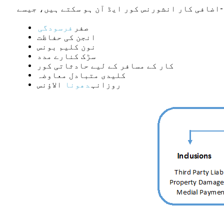
اضافی کار انشورنس کور ایڈ آن ہو سکتے ہیں، جیسے-
صفر
فرسودگی
انجن کی حفاظت
نون کلیم بونس
سڑک کنارے مدد
کار کے مسافر کے لیے حادثاتی کور
کلیدی متبادل معاوضہ
روزانہ
دھونا
الاؤنس