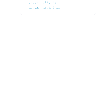
جامع کار انشورنس
تھرڈ پارٹی انشورنس