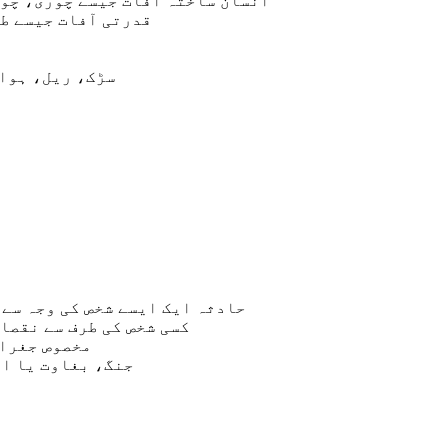
انسان ساختہ آفات جیسے چوری، چو
قدرتی آفات جیسے طو
سڑک، ریل، ہوا
حادثہ ایک ایسے شخص کی وجہ سے 
کسی شخص کی طرف سے نقصان
مخصوص جغراف
جنگ، بغاوت یا ای