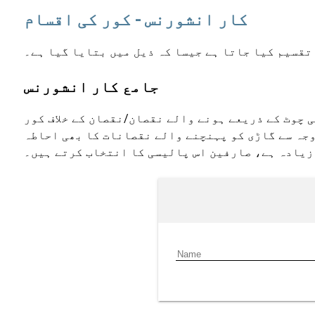
کار انشورنس - کور کی اقسام
تقسیم کیا جاتا ہے جیسا کہ ذیل میں بتایا گیا ہے۔
جامع کار انشورنس
ی چوٹ کے ذریعے ہونے والے نقصان/نقصان کے خلاف کور
جہ سے گاڑی کو پہنچنے والے نقصانات کا بھی احاطہ
زیادہ ہے، صارفین اس پالیسی کا انتخاب کرتے ہیں۔