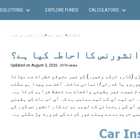
SOLUTIONS
EXPLORE FUNDS
CALCULATORS
فنکاش
»
انشورنس
»
کار انشورنس کور
انشورنس کا احاطہ کیا ہے؟
Updated on
August 3, 2026
, 3374 views
ی (کار، ٹرک، وغیرہ) کو غیر متوقع خطرات سے بچاتا
وری، یا قدرتی/انسانی ساختہ آفت سے پیدا ہو سکتے
دم جیسے غیر یقینی واقعات سے تحفظ فراہم کرتا ہے۔
اس لیے آپ کے لیے مناسب ہے کہ آپ اس بات کو یقینی
 آپ کی رہنمائی کے لیے، ہم نے کار انشورنس کور کی
سی خریدنے سے پہلے غور کرنے کی ضرورت پڑ سکتی ہے۔