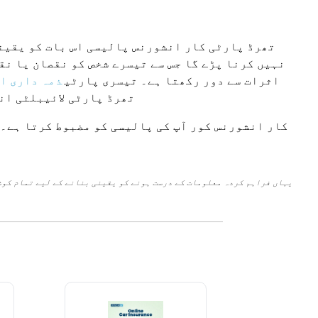
تھرڈ پارٹی کار انشورنس پالیسی اس بات کو یقینی
نہیں کرنا پڑے گا جس سے تیسرے شخص کو نقصان یا نق
اثرات سے دور رکھتا ہے۔ تیسری پارٹی
ذمہ داری ا
تھرڈ پارٹی لائیبلٹی ان
کار انشورنس کور آپ کی پالیسی کو مضبوط کرتا ہے۔ 
یہاں فراہم کردہ معلومات کے درست ہونے کو یقینی بنانے کے لیے تمام کوش