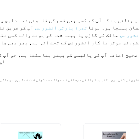
 بناتی ہے کہ آپ کو کسی بھی قسم کی قانونی ذمہ داری ی
صان پہنچا ہو۔ ہونا
تھرڈ پارٹی انشورنس
آپ کو فریق ثا
نشورنس
مالک کی گاڑی یا بیمہ شدہ کو ہونے والے کسی نق
شورنس موٹر یا کار انشورنس کے تحت آتی ہے، پھر بھی صا
صحیح اضافہ آپ کی پالیسی کو بہتر بنا سکتا ہے، جو آپ ک
ضروریات کا وزن کریں اور دانشمندی سے انتخاب کریں!
شیں کی گئی ہیں۔ تاہم، ڈیٹا کی درستگی کے حوالے سے کوئی ضمانت نہیں دی جاتی