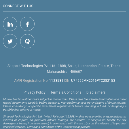
CONNECT WITH US
Shepard Technologies Pvt. Ltd : 1808, Solus, Hiranandani Estate, Thane,
Maharashtra - 400607
AMFI Registration No.
112358
|
CIN:
U74999MH2016PTC282153
Privacy Policy
Terms & Conditions
Disclaimers
Mutual fund investments are subject to market risks. Please read the scheme information and other
related documents carefully before investing. Past performance is not indicative of future returns.
Please consider your specific investment requirements before choosing a fund, or designing a
portfolio that suits your needs.
Shepard Technologies Pvt. Ltd.
(with ARN code 112358)
makes no warranties or representations,
express or implied, on products offered through the platform. It accepts no liability for any
damages or losses, however caused, in connection with the use of, or on the reliance of its product
or related services. Terms and conditions of the website are applicable.