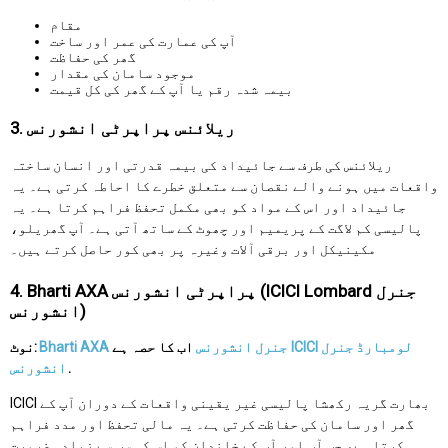
مقام
آپ کی عمارت کی عمر اور ساخت
گھر کی حفاظت
موجود سامان کی مقدار
بیمہ شدہ رقم یا آپ کے گھر کی کل قیمت
3. ریلائنس پراپرٹی انشورنس
ریلائنس کی طرف سے جائیداد کی بیمہ قدرتی اور انسان ساختہ
واقعات میں ہونے والے نقصان سے متعلق خطرے کا احاطہ کرتی ہے۔ یہ
جائیداد اور اس کے مواد کو بھی مکمل تحفظ فراہم کرتا ہے۔ یہ
پالیسی کم لاگت کے پریمیم اور چھوٹ کے ساتھ آتی ہے۔ آپ گھریلو،
مکینیکل اور برقی آلات وغیرہ پر بھی کور حاصل کرتے ہیں۔
4. Bharti AXA پراپرٹی انشورنس (ICICI Lombard جنرل
انشورنس)
ICICI لومبارڈ جنرل
Bharti AXA جنرل انشورنس
اب کا حصہ ہے
نوٹ:
.
انشورنس
ICICI بھارت گریہ رکھشا پالیسی غیر یقینی واقعات کے دوران آپ کے
گھر اور سامان کی حفاظت کرتی ہے۔ یہ مالی تحفظ اور مدد فراہم
کرتا ہے، جب آپ اور آپ کے خاندان کو اس کی سب سے زیادہ ضرورت