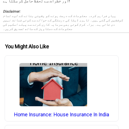
اور خطرات سے تحفظ حاصل کر سکتا ہے!
Disclaimer:
یہاں فراہم کردہ معلومات کے درست ہونے کو یقینی بنانے کے لیے تمام
کوششیں کی گئی ہیں۔ تاہم، ڈیٹا کی درستگی کے حوالے سے کوئی ضمانت نہیں
دی جاتی ہے۔ براہ کرم کوئی بھی سرمایہ کاری کرنے سے پہلے اسکیم کی
معلومات کے دستاویز کے ساتھ تصدیق کریں۔
You Might Also Like
Home Insurance: House Insurance In India