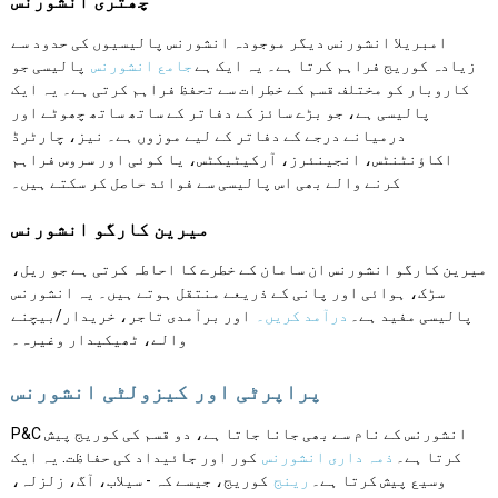
چھتری انشورنس
امبریلا انشورنس دیگر موجودہ انشورنس پالیسیوں کی حدود سے
زیادہ کوریج فراہم کرتا ہے۔ یہ ایک ہے
جامع انشورنس
پالیسی جو
کاروبار کو مختلف قسم کے خطرات سے تحفظ فراہم کرتی ہے۔ یہ ایک
پالیسی ہے، جو بڑے سائز کے دفاتر کے ساتھ ساتھ چھوٹے اور
درمیانے درجے کے دفاتر کے لیے موزوں ہے۔ نیز، چارٹرڈ
اکاؤنٹنٹس، انجینئرز، آرکیٹیکٹس، یا کوئی اور سروس فراہم
کرنے والے بھی اس پالیسی سے فوائد حاصل کر سکتے ہیں۔
میرین کارگو انشورنس
میرین کارگو انشورنس ان سامان کے خطرے کا احاطہ کرتی ہے جو ریل،
سڑک، ہوائی اور پانی کے ذریعے منتقل ہوتے ہیں۔ یہ انشورنس
پالیسی مفید ہے۔
درآمد کریں۔
اور برآمدی تاجر، خریدار/بیچنے
والے، ٹھیکیدار وغیرہ۔
پراپرٹی اور کیزولٹی انشورنس
P&C انشورنس کے نام سے بھی جانا جاتا ہے، دو قسم کی کوریج پیش
کرتا ہے۔
ذمہ داری انشورنس
کور اور جائیداد کی حفاظت. یہ ایک
وسیع پیش کرتا ہے۔
رینج
کوریج، جیسے کہ - سیلاب، آگ، زلزلہ،