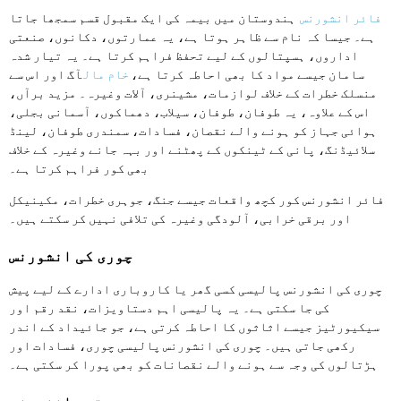
فائر انشورنس
ہندوستان میں بیمہ کی ایک مقبول قسم سمجھا جاتا
ہے۔ جیسا کہ نام سے ظاہر ہوتا ہے، یہ عمارتوں، دکانوں، صنعتی
اداروں، ہسپتالوں کے لیے تحفظ فراہم کرتا ہے۔ یہ تیار شدہ
سامان جیسے مواد کا بھی احاطہ کرتا ہے،
خام مال
آگ اور اس سے
منسلک خطرات کے خلاف لوازمات، مشینری، آلات وغیرہ۔ مزید برآں،
اس کے علاوہ، یہ طوفان، طوفان، سیلاب، دھماکوں، آسمانی بجلی،
ہوائی جہاز کو ہونے والے نقصان، فسادات، سمندری طوفان، لینڈ
سلائیڈنگ، پانی کے ٹینکوں کے پھٹنے اور بہہ جانے وغیرہ کے خلاف
بھی کور فراہم کرتا ہے۔
فائر انشورنس کور کچھ واقعات جیسے جنگ، جوہری خطرات، مکینیکل
اور برقی خرابی، آلودگی وغیرہ کی تلافی نہیں کر سکتے ہیں۔
چوری کی انشورنس
چوری کی انشورنس پالیسی کسی گھر یا کاروباری ادارے کے لیے پیش
کی جا سکتی ہے۔ یہ پالیسی اہم دستاویزات، نقد رقم اور
سیکیورٹیز جیسے اثاثوں کا احاطہ کرتی ہے، جو جائیداد کے اندر
رکھی جاتی ہیں۔ چوری کی انشورنس پالیسی چوری، فسادات اور
ہڑتالوں کی وجہ سے ہونے والے نقصانات کو بھی پورا کر سکتی ہے۔