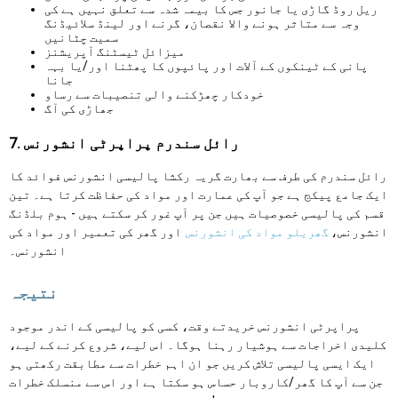
ریل روڈ گاڑی یا جانور جس کا بیمہ شدہ سے تعلق نہیں ہے کی
وجہ سے متاثر ہونے والا نقصان، گرنے اور لینڈ سلائیڈنگ
سمیت چٹانیں
میزائل ٹیسٹنگ آپریشنز
پانی کے ٹینکوں کے آلات اور پائپوں کا پھٹنا اور/یا بہہ
جانا
خودکار چھڑکنے والی تنصیبات سے رساو
جھاڑی کی آگ
7. رائل سندرم پراپرٹی انشورنس
رائل سندرم کی طرف سے بھارت گریہ رکشا پالیسی انشورنس فوائد کا
ایک جامع پیکج ہے جو آپ کی عمارت اور مواد کی حفاظت کرتا ہے۔ تین
قسم کی پالیسی خصوصیات ہیں جن پر آپ غور کر سکتے ہیں - ہوم بلڈنگ
انشورنس،
گھریلو مواد کی انشورنس
اور گھر کی تعمیر اور مواد کی
انشورنس۔
نتیجہ
پراپرٹی انشورنس خریدتے وقت، کسی کو پالیسی کے اندر موجود
کلیدی اخراجات سے ہوشیار رہنا ہوگا۔ اس لیے، شروع کرنے کے لیے،
ایک ایسی پالیسی تلاش کریں جو ان اہم خطرات سے مطابقت رکھتی ہو
جن سے آپ کا گھر/کاروبار حساس ہو سکتا ہے اور اس سے منسلک خطرات