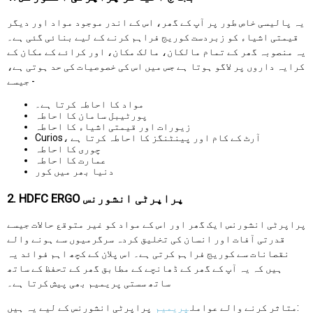
یہ پالیسی خاص طور پر آپ کے گھر، اس کے اندر موجود مواد اور دیگر
قیمتی اشیاء کو زبردست کوریج فراہم کرنے کے لیے بنائی گئی ہے۔
یہ منصوبہ گھر کے تمام مالکان، مالک مکان، اور کرائے کے مکان کے
کرایہ داروں پر لاگو ہوتا ہے جس میں اس کی خصوصیات کی حد ہوتی ہے،
جیسے -
مواد کا احاطہ کرتا ہے۔
پورٹیبل سامان کا احاطہ
زیورات اور قیمتی اشیاء کا احاطہ
Curios، آرٹ کے کام اور پینٹنگز کا احاطہ کرتا ہے
چوری کا احاطہ
عمارت کا احاطہ
دنیا بھر میں کور
2. HDFC ERGO پراپرٹی انشورنس
پراپرٹی انشورنس ایک گھر اور اس کے مواد کو غیر متوقع حالات جیسے
قدرتی آفات اور انسان کی تخلیق کردہ سرگرمیوں سے ہونے والے
نقصانات سے کوریج فراہم کرتی ہے۔ اس پلان کے کچھ اہم فوائد یہ
ہیں کہ یہ آپ کے گھر کے ڈھانچے کے مطابق گھر کے تحفظ کے ساتھ
ساتھ سستی پریمیم بھی پیش کرتا ہے۔
پراپرٹی انشورنس کے لیے یہ ہیں:
متاثر کرنے والے عوامل
پریمیم