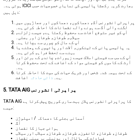
ہوتی ہے۔ ICICI بھارت گریہ رکھشا پالیسی کی نمایاں خصوصیات حسب
ذیل ہیں:
پراپرٹی انشورنس آگ، دھماکوں، دھماکوں اور جھاڑیوں میں
لگنے والی آگ سے ہونے والے نقصانات کا احاطہ کرتی ہے۔
آپ کو غیر متوقع آفات سے محفوظ رکھتا ہے، جیسے زلزلے،
سیلاب، طوفان، طوفان اور بجلی۔
آپ کے مال کو چوری سے بچاتا ہے۔
یہ پالیسی پانی کے ٹینکوں، آلات اور پائپوں کے پھٹنے یا
بہنے سے تحفظ فراہم کرتی ہے۔
آپ کے سب سے قیمتی املاک جیسے زیورات، چاندی کے برتن اور
آرٹ کے کاموں کو قیمتی مواد کے اضافے کے تحت محفوظ کرتا
ہے۔
کے تحت بیمہ شدہ شخص اور شریک حیات کی موت کا احاطہ کرتا
اضافت.
ہے۔
ذاتی حادثہ
5. TATA AIG پراپرٹی انشورنس
TATA AIG کا پراپرٹی انشورنس پلان بہت ساری کوریج پیش کرتا ہے
جیسے:
آسمانی بجلی کا دھماکہ / امپلوژن
آگ
ہوائی جہاز کا نقصان
طوفان، طوفان، ٹائفون، طوفان، طوفان، سیلاب اور سیلاب
فسادات کی ہڑتال اور بدنیتی پر مبنی نقصان