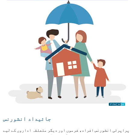
جائیداد انشورنس
پراپرٹی انشورنس افراد، فرموں اور دیگر متعلقہ اداروں کے لیے