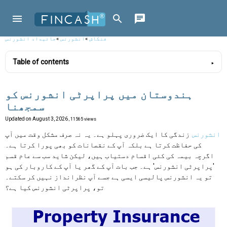
فنکاش
»
انشورنس
»
جائیداد انشورنس
Table of contents
ہندوستان میں پراپرٹی انشورنس کو
سمجھنا
Updated on
August 3, 2026
, 11565 views
انشورنس
زندگی کا ایک ضروری پہلو ہے۔ یہ نہ صرف مشکل وقت میں آپ
کی حفاظت کرتا ہے بلکہ آپ کے نقصانات کو بھی پورا کرتا ہے۔
اگرچہ بیمہ کی کئی اقسام دستیاب ہیں، لیکن شاید سب سے عام قسم
'پراپرٹی انشورنس' ہے۔ جب بات آپ کے گھر یا آپ کے کاروبار کی ہو
تو یہ انشورنس پالیسی ایسی ہے جسے آپ نظرانداز نہیں کر سکتے۔
تو، پراپرٹی انشورنس کیا ہے؟