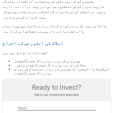
مشینری کی خرابی، دفتر کو پہنچنے والے نقصان، بجلی کے
سازوسامان، رقم کی منتقلی، عوامی اور پیشہ ورانہ ذمہ داری،
وغیرہ سے تحفظ، آپ اس جائیداد کے لحاظ سے خرید سکتے ہیں جس کا
بیمہ کروانے کی ضرورت ہے۔
حادثاتی بیمہ کاروبار کو ان کے کاروباری ماحول میں پیدا ہونے
والے خطرے یا ذمہ داریوں سے تحفظ فراہم کرتا ہے۔
املاک کی انشورنس کے اخراج
کچھ عام اخراج ذیل میں ہیں:
جوہری سرگرمی سے ہونے والا نقصان/نقصان۔
جنگ کی وجہ سے ہونے والا نقصان/نقصان وغیرہ۔
الیکٹرک یا الیکٹرانک مشینوں کے زیادہ استعمال کی وجہ سے
ہونے والا نقصان/نقصان۔
Ready to Invest?
Talk to our investment specialist