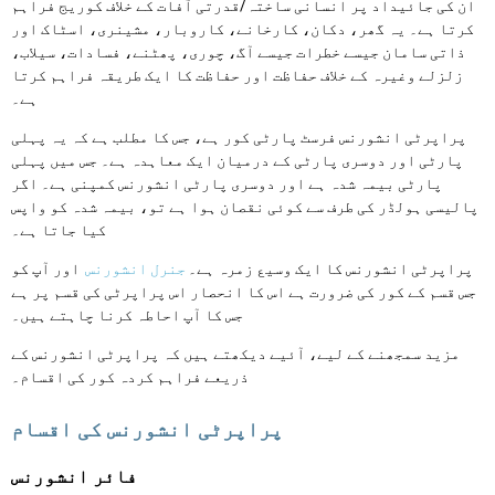
ان کی جائیداد پر انسانی ساختہ/قدرتی آفات کے خلاف کوریج فراہم
کرتا ہے۔ یہ گھر، دکان، کارخانے، کاروبار، مشینری، اسٹاک اور
ذاتی سامان جیسے خطرات جیسے آگ، چوری، پھٹنے، فسادات، سیلاب،
زلزلے وغیرہ کے خلاف حفاظت اور حفاظت کا ایک طریقہ فراہم کرتا
ہے۔
پراپرٹی انشورنس فرسٹ پارٹی کور ہے، جس کا مطلب ہے کہ یہ پہلی
پارٹی اور دوسری پارٹی کے درمیان ایک معاہدہ ہے۔ جس میں پہلی
پارٹی بیمہ شدہ ہے اور دوسری پارٹی انشورنس کمپنی ہے۔ اگر
پالیسی ہولڈر کی طرف سے کوئی نقصان ہوا ہے تو، بیمہ شدہ کو واپس
کیا جاتا ہے۔
پراپرٹی انشورنس کا ایک وسیع زمرہ ہے۔
جنرل انشورنس
اور آپ کو
جس قسم کے کور کی ضرورت ہے اس کا انحصار اس پراپرٹی کی قسم پر ہے
جس کا آپ احاطہ کرنا چاہتے ہیں۔
مزید سمجھنے کے لیے، آئیے دیکھتے ہیں کہ پراپرٹی انشورنس کے
ذریعے فراہم کردہ کور کی اقسام۔
پراپرٹی انشورنس کی اقسام
فائر انشورنس