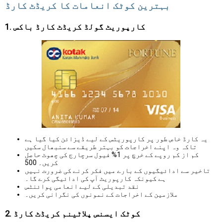
بہترین کوٹک انعامات کا کریڈٹ کارڈ
1. کارپوریٹ گولڈ کریڈٹ کارڈ باکس
یہ کارڈ خاص طور پر کارپوریٹس کے لیے ڈیزائن کیا گیا ہے
تاکہ وہ اپنے اخراجات کو بہتر طریقے سے سنبھال سکیں
کم از کم روپے کے خرچ پر 1% فیول سرچارج کی چھوٹ حاصل
کریں۔ 500
تاخیر سے ادائیگیوں کے بارے میں فکر کرنے کی ضرورت نہیں
ہے کیونکہ کارپوریٹ آپ کی ادائیگی کرے گا۔
نقد تبدیلی کے لیے انعامی پوائنٹس
ملازمین کے اخراجات کے نمونوں کی نگرانی کریں۔
2. کوٹک ایسنس پلاٹینم کریڈٹ کارڈ