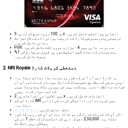
ہر 100 روپے خرچ کرنے پر 5x انعامی پوائنٹس حاصل کریں۔
ترجیحی پاس ممبرشپ کارڈ کے ذریعے ہوائی اڈے کے لاؤنجز تک
رسائی حاصل کریں۔
PVR سے ہر سہ ماہی میں 4 اعزازی مووی ٹکٹ حاصل کریں۔
ہندوستان کے تمام گیس اسٹیشنوں پر فیول سرچارج کی 1%
چھوٹ حاصل کریں۔
2. NRI Royale دستخطی کریڈٹ کارڈ
یہ کارڈ این آر آئی کے طور پر سب سے بڑا منافع دیتا ہے۔
اپنی مرضی کے مطابق خصوصیات کے ایک میزبان کے ساتھ، آپ ان
فوائد سے لطف اندوز ہوسکتے ہیں جو بیرون ملک ہندوستانیوں
کے لیے تیار کردہ ہیں۔
بین الاقوامی اخراجات پر 2x انعامات حاصل کریں۔
کارڈ آپ کو INR میں خریدنے اور ادائیگی کرنے کی آزادی
دیتا ہے۔
تحفہ حاصل کریں۔
ایڈ آن کارڈ
اگر آپ کا کریڈٹ کارڈ گم ہو جاتا ہے، تو آپ کو روپے کا کور
ملتا ہے۔ 2,50,000 دھوکہ دہی کے استعمال کے خلاف 7 دن کی
پیشگی رپورٹنگ تک
ہندوستان میں ہوائی اڈے کے لاؤنجز تک مفت رسائی اور نفیس