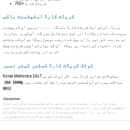
750+ کریڈٹ کارڈ
کریڈٹ کارڈ اسٹیٹمنٹ باکس
ہر ماہ آپ کو ایک کریڈٹ کارڈ ملے گا۔
بیان
. اس میں آپ کے پچھلے
مہینے کے تمام ریکارڈ اور لین دین شامل ہوں گے۔ آپ کو یہ بیان یا
تو بذریعہ کورئیر یا ای میل کے ذریعے موصول ہوگا جو آپ کے منتخب
کردہ اختیار کی بنیاد پر ہوگا۔ آپ کو بیان کو اچھی طرح سے چیک
کرنے اور پڑھنے کی ضرورت ہے۔
کوٹک کریڈٹ کارڈ کسٹمر کیئر نمبر
Kotak Mahindra 24x7 ہیلپ لائن فراہم کرتا ہے۔ اگر آپ کے کوئی
سوالات ہیں، تو آپ کسٹمر کیئر سے رابطہ کر سکتے ہیں۔
@1860 266
.
0811
Disclaimer:
یہاں فراہم کردہ معلومات کے درست ہونے کو یقینی بنانے کے لیے تمام
کوششیں کی گئی ہیں۔ تاہم، ڈیٹا کی درستگی کے حوالے سے کوئی ضمانت نہیں
دی جاتی ہے۔ براہ کرم کوئی بھی سرمایہ کاری کرنے سے پہلے اسکیم کی
معلومات کے دستاویز کے ساتھ تصدیق کریں۔