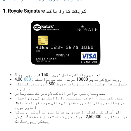
1. Royale Signature کریڈٹ کارڈ باکس
ہر روپے پر 4x انعامی پوائنٹس حاصل کریں۔ 150
4,00 روپے خرچ کرنے پر 10000 بونس انعامی پوائنٹس،
000
فیول سرچارج کی زیادہ سے زیادہ چھوٹ 3,500 روپے فی کیلنڈر
سال ہے۔
ہندوستان میں ہوائی اڈے کے لاؤنجز تک مفت رسائی
عمدہ کھانے، آرام دہ بیٹھنے، وائڈ اسکرین ٹی وی، اخبار
اور رسالے، ہوائی اڈے پر مفت وائی فائی جیسے فوائد سے لطف
اندوز ہوں۔
اگر آپ کا کریڈٹ کارڈ چوری ہو جاتا ہے، تو آپ کو روپے کا
کور ملتا ہے۔ 2,50,000 دھوکہ دہی کے استعمال کے خلاف 7 دن کی
پیشگی رپورٹنگ تک