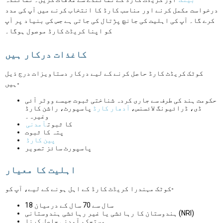
درخواست مکمل کرنے اور مناسب کارڈ کا انتخاب کرنے میں آپ کی مدد
کرے گا۔ آپ کی اہلیت کی جانچ پڑتال کی جاتی ہے جس کی بنیاد پر آپ
کو اپنا کریڈٹ کارڈ موصول ہوگا۔
کاغذات درکار ہیں
کوٹک کریڈٹ کارڈ حاصل کرنے کے لیے درکار دستاویزات درج ذیل
ہیں-
حکومت ہند کی طرف سے جاری کردہ شناختی ثبوت جیسے ووٹر آئی
ڈی، ڈرائیونگ لائسنس،
آدھار کارڈ
پاسپورٹ، راشن کارڈ
وغیرہ۔
کا ثبوت
آمدنی
پتہ کا ثبوت
پین کارڈ
پاسپورٹ سائز تصویر
اہلیت کا معیار
کوٹک مہندرا کریڈٹ کارڈ کے اہل ہونے کے لیے، آپ کو-
18 سال سے 70 سال کے درمیان
ہندوستان کا رہائشی یا غیر رہائشی ہندوستانی (NRI)
مستحکم آمدنی حاصل کرنا