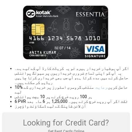
اگر آپ ہوشیار خریدار ہیں، تو یہ کریڈٹ کارڈ آپ کے لیے ہے۔
یہ آپ کو اپنی تمام ضروری خریداریوں پر سیونگ پوائنٹس
حاصل کرنے میں مدد کرتا ہے، آپ جب بھی خریداری کرنا چاہیں
ریڈیم کر سکتے ہیں۔
10% حاصل کریں
رعایت
منتخب گروسری اسٹورز پر خریداری کے
لیے
ہر 100 روپے خرچ کرنے پر 10 بچت پوائنٹس
6 PVR ٹکٹ اگر آپ روپے خرچ کرتے ہیں۔ 1,25,000 ہر 6 ماہ بعد
آن لائن شاپنگ کے لیے ڈسکاؤنٹ واؤچرز
Looking for Credit Card?
Get Best Cards Online