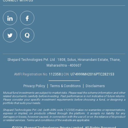
CONNECT WITH US
Shepard Technologies Pvt. Ltd : 1808, Solus, Hiranandani Estate, Thane,
Maharashtra - 400607
AMFI Registration No.
112358
|
CIN:
U74999MH2016PTC282153
Privacy Policy
Terms & Conditions
Disclaimers
Mutual fund investments are subject to market risks. Please read the scheme information and other
related documents carefully before investing. Past performance is not indicative of future returns.
Please consider your specific investment requirements before choosing a fund, or designing a
portfolio that suits your needs.
Shepard Technologies Pvt. Ltd.
(with ARN code 112358)
makes no warranties or representations,
express or implied, on products offered through the platform. It accepts no liability for any
damages or losses, however caused, in connection with the use of, or on the reliance of its product
or related services. Terms and conditions of the website are applicable.