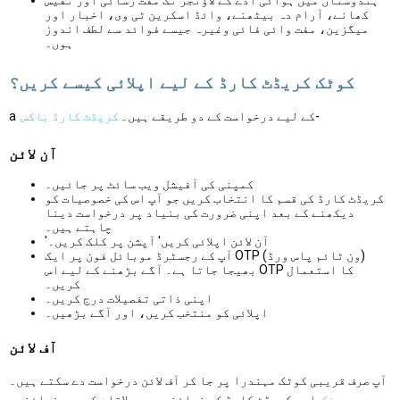
کھانے، آرام دہ بیٹھنے، وائڈ اسکرین ٹی وی، اخبار اور
میگزین، مفت وائی فائی وغیرہ جیسے فوائد سے لطف اندوز
ہوں۔
کوٹک کریڈٹ کارڈ کے لیے اپلائی کیسے کریں؟
-
a کے لیے درخواست کے دو طریقے ہیں۔
کریڈٹ کارڈ باکس
آن لائن
کمپنی کی آفیشل ویب سائٹ پر جائیں۔
کریڈٹ کارڈ کی قسم کا انتخاب کریں جو آپ اس کی خصوصیات کو
دیکھنے کے بعد اپنی ضرورت کی بنیاد پر درخواست دینا
چاہتے ہیں۔
'آن لائن اپلائی کریں' آپشن پر کلک کریں۔
آپ کے رجسٹرڈ موبائل فون پر ایک OTP (ون ٹائم پاس ورڈ)
بھیجا جاتا ہے۔ آگے بڑھنے کے لیے اس OTP کا استعمال
کریں۔
اپنی ذاتی تفصیلات درج کریں۔
اپلائی کو منتخب کریں، اور آگے بڑھیں۔
آف لائن
آپ صرف قریبی کوٹک مہندرا پر جا کر آف لائن درخواست دے سکتے ہیں۔
بینک
اور کریڈٹ کارڈ کے نمائندے سے ملاقات کریں۔ نمائندہ