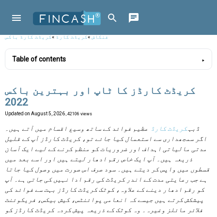
فنکاش
»
کریڈٹ کارڈ
»
کریڈٹ کارڈ باکس
Table of contents
کریڈٹ کارڈز کا ٹاپ اور بہترین باکس
2022
Updated on
August 5, 2026
, 42106 views
ڈبہ
کریڈٹ کارڈ
عظیم فوائد کے ساتھ وسیع اقسام میں آتے ہیں۔
اگر سمجھداری سے استعمال کیا جائے تو، کریڈٹ کارڈز آپ کے قلیل
مدتی مالیاتی اہداف اور ضروریات کو منظم کرنے کے لیے ایک آسان
ذریعہ ہیں۔ آپ ایک خاص رقم ادھار لیتے ہیں اور اسے بعد میں
قسطوں میں واپس کر دیتے ہیں۔ سود صرف اس صورت میں وصول کیا جاتا
ہے جب رعایتی مدت کے اندر کریڈٹ کی رقم ادا نہیں کی جاتی ہے۔ آپ
کو رقم ادھار دینے کے علاوہ، کوٹک کریڈٹ کارڈز بہت سے فوائد کی
پیشکش کرتے ہیں جیسے کہ انعامی پوائنٹس، کیش بیکس، فریکوئنٹ
فلائر مائلز وغیرہ۔ وہ کوٹک کے ذریعہ پیش کردہ کریڈٹ کارڈز کو