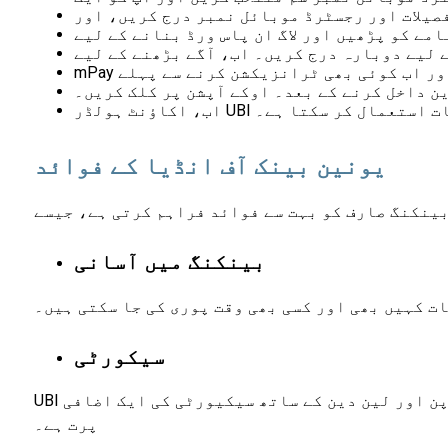
ین داخل کرنے کے بعد۔ اوکے آپشن پر کلک کریں۔
بینکنگ خدمات استعمال کر سکتا ہے۔
یونین بینک آف انڈیا کے فوائد
بینکنگ میں آسانی
ت کہیں بھی اور کسی بھی وقت پوری کی جا سکتی ہیں۔
سیکورٹی
UBI موبائل بینکنگ ایپ کی مدد سے، آپ دھوکہ دہی کے مسائل کی فکر کیے بغیر آسان لین دین کر سکتے ہیں۔ لاگ ان پن اور لین دین کے ساتھ سیکیورٹی کی ایک اضافی
پرت ہے۔