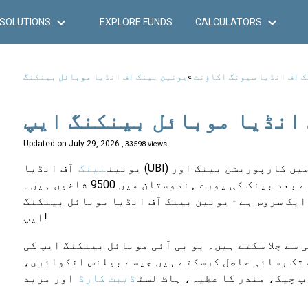
SOLUTIONS
EXPLORE FUNDS
CALCULATORS
ک آف انڈیا سیونگ اکاؤنٹ
»
یونین بینک آف انڈیا موبائل بینکنگ
 انڈیا موبائل بینکنگ ایپ
Updated on
July 29, 2026
, 33598 views
یونین
بینک
آف انڈیا (UBI) ہندوستان کے سب سے بڑے سرکاری بینکوں میں سے ایک ہے۔ اپریل 2020 میں کارپوریشن بینک اور
آندھرا بینک کے ساتھ الحاق کے بعد بینک کی پورے ہندوستان میں 9500 شاخیں ہیں۔ UBI اپنے صارفین کو پریشانی سے پاک
ایک سروس ہے - یونین بینک آف انڈیا موبائل بینکنگ
ایپ!
 سے چلا سکتے ہیں۔ یو بی آئی موبائل بینکنگ ایپ کی
 تک رسائی حاصل کرسکتے ہیں جیسے بیلنس انکوائری،
پ چیک، مندر کا عطیہ، ہاٹ لسٹ
ڈیبٹ کارڈ