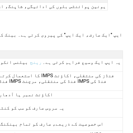
یونین پوائنٹس بلوں کی ادائیگی، شاپنگ، ای 
یہ ایپ ایک وسیع فراہم کرتی ہے۔
رینج
بیلنس انکوائ
صارف کو صرف ان کے UPI ID، اک
یہ سروس صارف کو سب کو کنٹ
اس خصوصیت کے ذریعے، صارف کو تمام بینکنگ ل