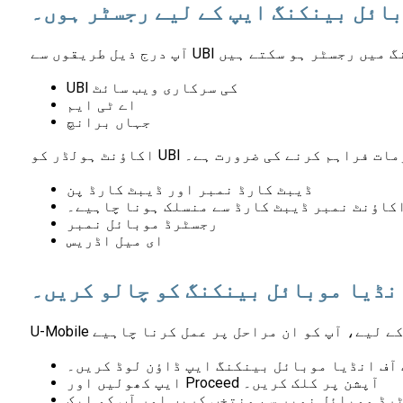
بائل بینکنگ ایپ کے لیے رجسٹر ہوں۔
UBI کی سرکاری ویب سائٹ
اے ٹی ایم
جہاں برانچ
ری معلومات فراہم کرنے کی ضرورت ہے۔
ڈیبٹ کارڈ نمبر اور ڈیبٹ کارڈ پن
کاؤنٹ نمبر ڈیبٹ کارڈ سے منسلک ہونا چاہیے۔
رجسٹرڈ موبائل نمبر
ای میل اڈریس
نڈیا موبائل بینکنگ کو چالو کریں۔
 آف انڈیا موبائل بینکنگ ایپ ڈاؤن لوڈ کریں۔
ایپ کھولیں اور Proceed آپشن پر کلک کریں۔