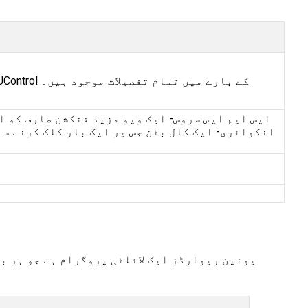
ایپ میں UBI موبائل بینکنگ ایپس جیسے U-Mobile، Union Selfie اور mPassbook، UPI، Digi پرس اور UControl کے بارے میں تمام تفصیلات موجود ہیں۔
ایس ایم ایس سروس- ایک ویو مزید فنکشن صارف کو ا
انکوائری- ایک کال بٹن جس پر ایک بار کلک کرنے سے
یونین ریوارڈز ایک لائلٹی پروگرام ہے جو ہر ب