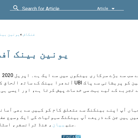
Search for Article
Article
فنکاش
»
یونین بین
یونین بینک آف
 تجربے کے لیے بہت سی خدمات پیش کرتا ہے، اور ایسی ہی 
ہاں آپ اپنے بینکنگ سے متعلق کام کو کہیں سے بھی آسانی
یں ہیں جن کے ذریعے آپ بینکنگ سہولیات کی ایک وسیع صف
اور مزید.
منی
بیان
، فنڈ ٹرانسفر، اسٹا