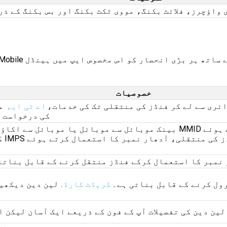
واؤچرز، فلائٹ بکنگ، مووی ٹکٹ بکنگ اور بس بکنگ کے ذر
خصوصیات
ری سے لے کر فنڈز کی منتقلی تک کی خدمات،
اے ٹی ایم
مو
کی درخواست چ
بینک موبائل سے موبائل یا موبائل سے اکاؤنٹ کی منتقلی کے اندر، موبائل 
اؤنٹ نمبر یا آدھار نمبر کا استعمال کرکے فنڈز منتقل کرنے کے قابل بنات
رول کرنے کے قابل بناتی ہے۔
کریڈٹ کارڈ
. لین دین دیکھی
ین دین کی تفصیلات آپ کے فون کے ذریعے ایک آسان لیکن 