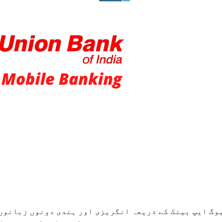
وگ ایپ بینک کے ذریعہ انگریزی اور ہندی دونوں زبانوں 