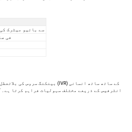
ادائیگی UIDAI سے بائیو 
فی صار