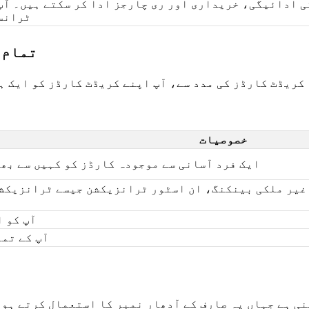
 ادائیگی، خریداری اور ری چارجز ادا کر سکتے ہیں۔ آپ ڈیب
ٹرانسف
ontrol
UControl کریڈٹ کارڈز کی مدد سے، آپ اپنے کریڈٹ کارڈز کو ا
خصوصیات
ایک فرد آسانی سے موجودہ کارڈز کو کہیں سے بھی ل
غیر ملکی بینکنگ، ان اسٹور ٹرانزیکشن جیسے ٹرانزیکشن چ
آپ کو 
آپ کے تما
 مبنی ہے جہاں یہ صارف کے آدھار نمبر کا استعمال کرتے ہ