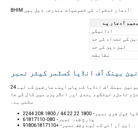
BHIM آدھار تنخواہ کی خصوصیات مندرجہ ذیل ہیں:
ھیم آدھار پے
ادائیگی
ین کی تعداد کی حد
لین دین کی حد
مطابقت
ین بینک آف انڈیا کسٹمر کیئر نمبر
یونین بینک آف انڈیا کے پاس اپنے صارفین کے لیے 24x7 بینکنگ سروس کی بلاتعطل کسٹمر کیئر سروس ہے۔ بینک انٹرایکٹو وائس رسپانس (IVR) کے ساتھ ساتھ انسانی
ٹھی، گجراتی، بنگالی، کنڑ، تامل، تیلگو، ہندی اور انگریزی میں کال کی جا
سکتی ہے۔
فری نمبر- 1800 22 22 44 / 1800 208 2244
چارج شدہ نمبر- 080-61817110
این آر آئی کے لیے وقف نمبر- +918061817110