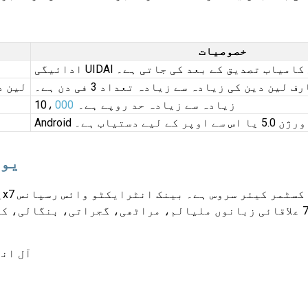
خصوصیات
ب
میٹرک کی کامیاب تصدیق کے بعد کی جاتی ہے۔
ف لین دین کی زیادہ سے زیادہ تعداد 3 فی دن ہے۔
لین د
زیادہ سے زیادہ حد روپے ہے۔ 10،
000
Android ورژن 5.0 یا اس سے اوپر کے لیے دستیاب ہے۔
یون
انٹرفیس کے ذریعے مختلف سہولیات فراہم کرتا ہے۔ 7 علاقائی زبانوں ملیالم، مرا
آل انڈیا ٹول 