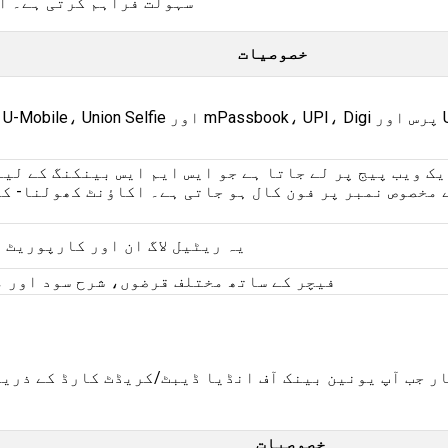
سہولت فراہم کرتی ہے۔ ا
خصوصیات
یک ویب پیج پر لے جاتا ہے جو ایس ایم ایس بینکنگ کے لی
 مخصوص نمبر پر فون کال ہو جاتی ہے۔ اکاؤنٹ کھولنا- کل
یہ ریٹیل لاگ ان اور کارپوریٹ ل
فیچر کے ساتھ مختلف قرضوں، شرح سود اور 
ار جب آپ یونین بینک آف انڈیا ڈیبٹ/کریڈٹ کارڈ کے ذری
خصوصیات