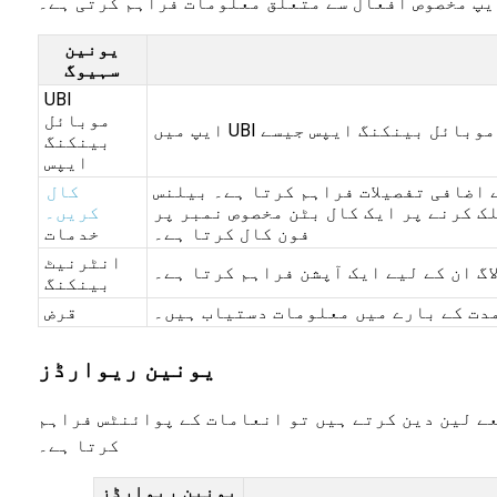
یپ مخصوص افعال سے متعلق معلومات فراہم کرتی ہے۔
یونین
سہیوگ
UBI
موبائل
بینکنگ
ایپس
ے اضافی تفصیلات فراہم کرتا ہے۔ بیلنس
کال
ک کرنے پر ایک کال بٹن مخصوص نمبر پر
کریں۔
فون کال کرتا ہے۔
خدمات
انٹرنیٹ
اگ ان کے لیے ایک آپشن فراہم کرتا ہے۔
بینکنگ
مدت کے بارے میں معلومات دستیاب ہیں۔
قرض
یونین ریوارڈز
عے لین دین کرتے ہیں تو انعامات کے پوائنٹس فراہم
کرتا ہے۔
یونین ریوارڈز