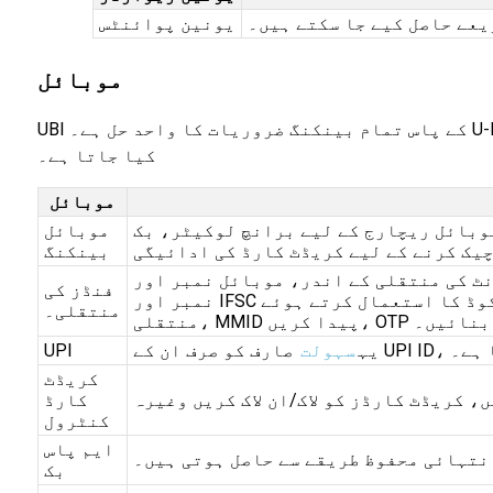
یعے حاصل کیے جا سکتے ہیں۔
یونین پوائنٹس
موبائل
UBI کے پاس تمام بینکنگ ضروریات کا واحد حل ہے۔ U-Mobile ایپ "ایک صارف، ایک ایپ" کی پیروی کرتی ہے۔ بینک کے ساتھ ہر بڑی انحصار کو اس مخصوص ایپ میں ہینڈل
کیا جاتا ہے۔
موبائل
بائل ریچارج کے لیے برانچ لوکیٹر، بک
موبائل
یک کرنے کے لیے کریڈٹ کارڈ کی ادائیگی
بینکنگ
نمبر اور MMID کا استعمال کرتے ہوئے IMPS فنڈز کی منتقلی، اکاؤنٹ
فنڈز کی
نمبر اور IFSC کوڈ کا استعمال کرتے ہوئے IMPS فنڈز کی منتقلی، آدھار نمبر کا استعمال کرتے ہوئے IMPS فنڈ کی منتقلی، مرچنٹ IMPS فنڈ کی
منتقلی۔
منتقلی، MMID پیدا کریں، OTP بنائیں۔
ا ہے۔
یہ
سہولت
UPI
کریڈٹ
ں، کریڈٹ کارڈز کو لاک/ان لاک کریں وغیرہ
کارڈ
کنٹرول
ایم پاس
انتہائی محفوظ طریقے سے حاصل ہوتی ہیں۔
بک