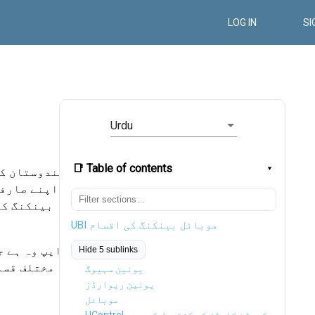
LOG IN
SI
Urdu
📑 Table of contents
بینکنگ کے
UBI موبائل بینکنگ کی اقسام
ایپ وہ ہے ج
Hide 5 sublinks
مختلف قسم
یونین سہیوگ
یونین ریوارڈز
موبائل