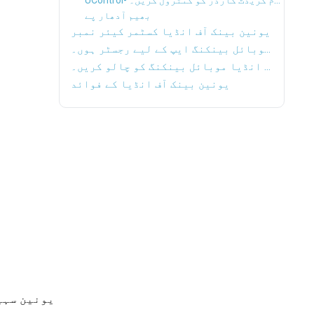
UControl- تمام کریڈٹ کارڈز کو کنٹرول کریں۔
بھیم آدھار پے
یونین بینک آف انڈیا کسٹمر کیئر نمبر
یونین بینک آف انڈیا موبائل بینکنگ ایپ کے لیے رجسٹر ہوں۔
یونین بینک آف انڈیا موبائل بینکنگ کو چالو کریں۔
یونین بینک آف انڈیا کے فوائد
یونین سہی