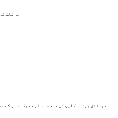
پاس ورڈ درج کریں اور لاگ ان پاس ورڈ کی تصدیق کے لیے دوبارہ درج کریں۔ اب، 