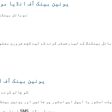
یونین بینک آف انڈیا مو
آپ درج ذیل طریقوں سے UBI موبائل بینکنگ میں رجسٹر ہو سکتے ہیں:
ؤنٹ ہولڈر کو UBI موبائل بینکنگ کے لیے رجسٹر کرنے کے لیے کچھ ضرو
ا
یونین بینک آف ا
U-Mobile کو چالو کرنے کے لیے، آپ کو ان مراحل پر عمل کرنا چاہیے:
پلے اسٹور یا ایپل ایپ اسٹور پر جائیں اور یونین بینک
اپنا رجسٹرڈ موبائل نمبر سم منتخب کریں اور آپ کو ایک SMS موصول ہوگا۔