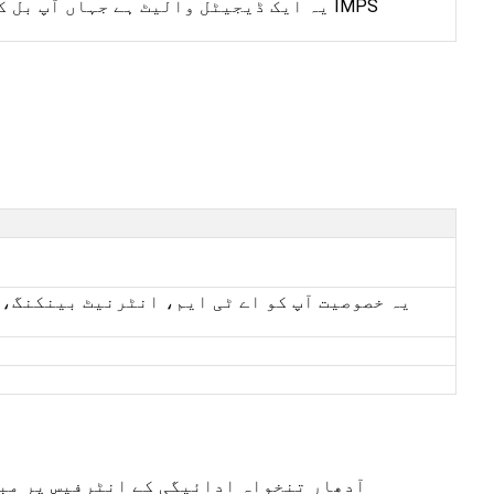
یہ ایک ڈیجیٹل والیٹ ہے جہاں آپ بل کی
یہ خصوصیت آپ کو اے ٹی ایم، انٹرنیٹ بینکنگ، 
BHIM آدھار تنخواہ ادائیگی کے انٹرفیس پر