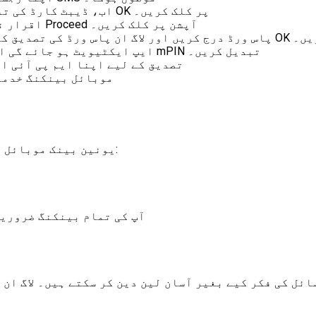
اب، ڈیبٹ کارڈ کی تفصیلات اور رجسٹرڈ موبائل نمبر درج کریں، اور OK پر کلک کریں۔
اقرار نامے کو پڑھیں اور لاگ ان پاس ورڈ بنانے کے لیے Proceed آپشن پر کلک کریں۔
آگے بڑھنے کے لیے OK پر کلک کریں۔
mPay ایپ ایکٹیویٹ ہو جائے گی اور اب کوئی بھی ٹرانزیکشن کرنے سے پہلے mPIN تبدیل کریں۔
تصدیق کے لیے اپنا ایم پی آئی ا
اب، اکاؤنٹ ہولڈر UBI موبائل 
یونین بینک موبائل بینکنگ صارف کو بہت سے فوائد فراہم کرتی ہے، جیسے:
آپ کی تمام بینکنگ ضروریا