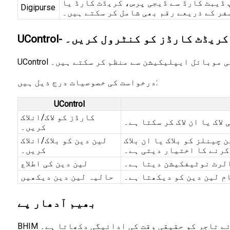
ٹ کارڈ سے ڈیجی پرس، کریڈٹ کارڈ یا IMPS
Digipurse
ر کے ذریعے رقم بھی شامل کر سکتے ہیں۔
UC- تمام کریڈٹ کارڈز کو کنٹرول کریں۔
یک ہی موبائل ایپلیکیشن سے منظم کر سکتے ہیں۔
درخواست کی خصوصیات درج ذیل ہیں:
UControl
کارڈز کو لاک/انلاک
اک یا ان لاک کر سکتا ہے۔
کریں۔
ینلز کو بلاک یا ان بلاک
لین دین کو بلاک/انلاک
کرنے کا اختیار دیتی ہے۔
کریں۔
الرٹ نوٹیفکیشن دیتا ہے۔
لین دین کی اطلاع
م لین دین کو دیکھتا ہے۔
حالیہ لین دین دیکھیں
بھیم آدھار پے
وئے تاجر کو حقیقی وقت کی ادائیگی دکھاتا ہے۔