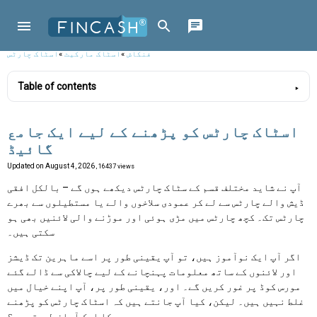
فنکاش
»
اسٹاک مارکیٹ
»
اسٹاک چارٹس
Table of contents
اسٹاک چارٹس کو پڑھنے کے لیے ایک جامع
گائیڈ
Updated on
August 4, 2026
, 16437 views
آپ نے شاید مختلف قسم کے سٹاک چارٹس دیکھے ہوں گے – بالکل افقی
ڈیش والے چارٹس سے لے کر عمودی سلاخوں والے یا مستطیلوں سے بھرے
چارٹس تک۔ کچھ چارٹس میں مڑی ہوئی اور موڑنے والی لائنیں بھی ہو
سکتی ہیں۔
اگر آپ ایک نوآموز ہیں، تو آپ یقینی طور پر اسے ماہرین تک ڈیشز
اور لائنوں کے ساتھ معلومات پہنچانے کے لیے چالاکی سے ڈالے گئے
مورس کوڈ پر غور کریں گے۔ اور، یقینی طور پر، آپ اپنے خیال میں
غلط نہیں ہیں۔ لیکن، کیا آپ جانتے ہیں کہ اسٹاک چارٹس کو پڑھنے
کا ایک آسان طریقہ ہے؟