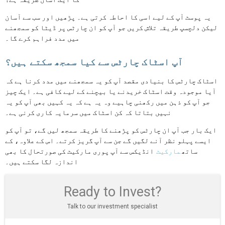
یہ پوسٹ آپ کے لیے اسی کا احاطہ کرتی ہے۔ پڑھیں اور سب سے آسان
لیکن دلچسپ طریقہ تلاش کریں جو آپ کو ان چارٹس پر ڈیٹا کو سمجھنے
میں مدد فراہم کرے گا۔
آپ اسٹاک چارٹس سے کیا سمجھ سکتے ہیں؟
اسٹاک چارٹس کا بنیادی مقصد آپ کو یہ سمجھنے میں مدد کرنا ہے کہ
آیا موجودہ وقت اسٹاک خریدنے یا بیچنے کے لیے کافی ہے۔ ایک چیز
جو آپ کو ذہن میں رکھنی چاہیے وہ یہ ہے کہ یہ کہیں بھی آپ کو یہ
نہیں بتاتا کہ کن اسٹاک میں سرمایہ کاری کرنی ہے۔
ایک بار جب آپ ان چارٹس کو پڑھنے کا طریقہ سمجھ لیں گے، تو آپ کو
ایسے پہلو نظر آنے لگیں گے جن سے آپ گریز کرتے۔ اس کے علاوہ، کے
ساتھ
مارکیٹ
انڈیکس سے آپ پوری مارکیٹ کی صورتحال کا بھی
اندازہ لگا سکتے ہیں۔
Ready to Invest?
Talk to our investment specialist