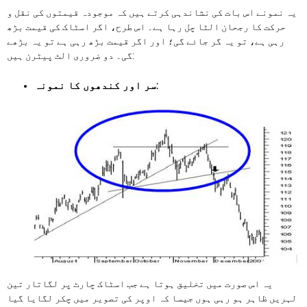
یہ نمونے اس بات کی نشاندہی کرتے ہیں کہ موجودہ قیمتوں کی نقل و
حرکت کا رجحان الٹا چل رہا ہے۔ اس طرح، اگر اسٹاک کی قیمت بڑھ
رہی ہے، تو یہ گر جائے گی؛ اور اگر قیمت بڑھ رہی ہے تو یہ بڑھے
گی۔ دو ضروری الٹ پیٹرن ہیں:
سر اور کندھوں کا نمونہ:
یہ اس صورت میں تخلیق ہوتا ہے جب اسٹاک چارٹ پر لگاتار تین
لہریں ظاہر ہو رہی ہوں جیسا کہ اوپر کی تصویر میں چکر لگایا گیا