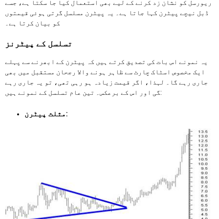
ریورسل کو نشان زد کرنے کے لیے بھی استعمال کیا جا سکتا ہے، جسے
ڈبل نیچے پیٹرن کہا جاتا ہے۔ یہ پیٹرن مسلسل گرتی ہوئی قیمتوں
کو بیان کرتا ہے۔
تسلسل کے پیٹرنز
یہ نمونے اس بات کی تصدیق کرتے ہیں کہ پیٹرن کے ابھرنے سے پہلے
ایک مخصوص اسٹاک چارٹ سے ظاہر ہونے والا رجحان مستقبل میں بھی
جاری رہے گا۔ لہذا، اگر قیمت زیادہ ہو رہی تھی، تو یہ جاری رہے
گی اور اس کے برعکس۔ تین عام تسلسل کے نمونے ہیں:
مثلث پیٹرن: