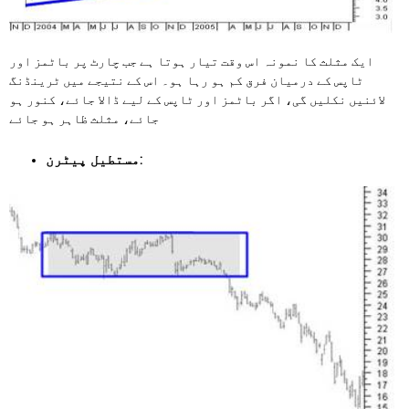
ایک مثلث کا نمونہ اس وقت تیار ہوتا ہے جب چارٹ پر باٹمز اور
ٹاپس کے درمیان فرق کم ہو رہا ہو۔ اس کے نتیجے میں ٹرینڈنگ
لائنیں نکلیں گی، اگر باٹمز اور ٹاپس کے لیے ڈالا جائے، کنور ہو
جائے، مثلث ظاہر ہو جائے
مستطیل پیٹرن: