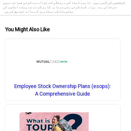
کوششیں کی گئی ہیں۔ تاہم، ڈیٹا کی درستگی کے حوالے سے کوئی ضمانت نہیں
دی جاتی ہے۔ براہ کرم کوئی بھی سرمایہ کاری کرنے سے پہلے اسکیم کی
معلومات کے دستاویز کے ساتھ تصدیق کریں۔
You Might Also Like
Employee Stock Ownership Plans (esops):
A Comprehensive Guide