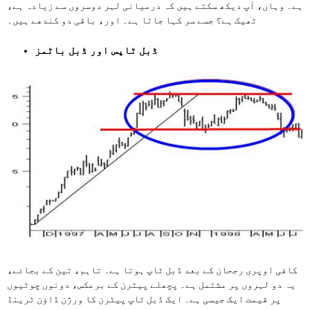
ہے۔ وہاں، آپ دیکھ سکتے ہیں کہ درمیانی لہر دوسروں سے زیادہ ہے،
ٹھیک ہے؟ جسے سر کہا جاتا ہے۔ اور، باقی دو کندھے ہیں۔
ڈبل ٹاپس اور ڈبل باٹمز
کافی اوپری رجحان کے بعد ڈبل ٹاپ ہوتا ہے۔ تاہم، تین کے بجائے،
یہ دو لہروں پر مشتمل ہے۔ پچھلے پیٹرن کے برعکس، دونوں چوٹیوں
پر قیمت ایک جیسی ہے۔ ایک ڈبل ٹاپ پیٹرن کا ورژن ڈاؤن ٹرینڈ