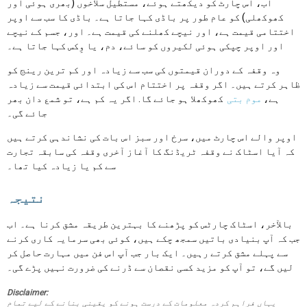
اب، اس چارٹ کو دیکھتے ہوئے، مستطیل سلاخوں (بھری ہوئی اور
کھوکھلی) کو عام طور پر باڈی کہا جاتا ہے۔ باڈی کا سب سے اوپر
اختتامی قیمت ہے، اور نیچے کھلنے کی قیمت ہے۔ اور، جسم کے نیچے
اور اوپر چپکی ہوئی لکیروں کو سائے، دم، یا وِکس کہا جاتا ہے۔
وہ وقفہ کے دوران قیمتوں کی سب سے زیادہ اور کم ترین رینج کو
ظاہر کرتے ہیں۔ اگر وقفہ پر اختتام اس کی ابتدائی قیمت سے زیادہ
ہے،
موم بتی
کھوکھلا ہو جائے گا. اگر یہ کم ہے، تو شمع دان بھر
جائے گی۔
اوپر والے اس چارٹ میں، سرخ اور سبز اس بات کی نشاندہی کرتے ہیں
کہ آیا اسٹاک نے وقفہ ٹریڈنگ کا آغاز آخری وقفہ کی سابقہ تجارت
سے کم یا زیادہ کیا تھا۔
نتیجہ
بالآخر، اسٹاک چارٹس کو پڑھنے کا بہترین طریقہ مشق کرنا ہے۔ اب
جب کہ آپ بنیادی باتیں سمجھ چکے ہیں، کوئی بھی سرمایہ کاری کرنے
سے پہلے مشق کرتے رہیں۔ ایک بار جب آپ اس فن میں مہارت حاصل کر
لیں گے، تو آپ کو مزید کسی نقصان سے ڈرنے کی ضرورت نہیں پڑے گی۔
Disclaimer:
یہاں فراہم کردہ معلومات کے درست ہونے کو یقینی بنانے کے لیے تمام