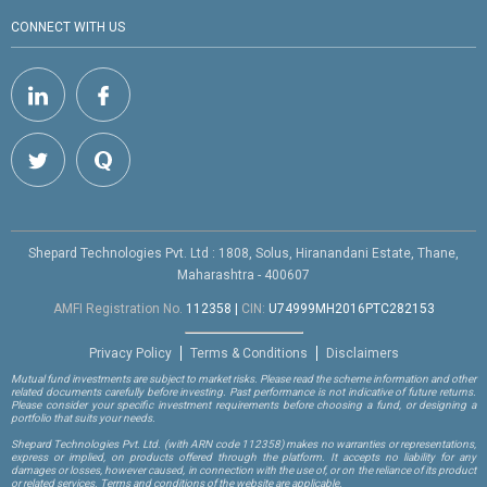
CONNECT WITH US
Shepard Technologies Pvt. Ltd : 1808, Solus, Hiranandani Estate, Thane,
Maharashtra - 400607
AMFI Registration No.
112358
|
CIN:
U74999MH2016PTC282153
Privacy Policy
Terms & Conditions
Disclaimers
Mutual fund investments are subject to market risks. Please read the scheme information and other
related documents carefully before investing. Past performance is not indicative of future returns.
Please consider your specific investment requirements before choosing a fund, or designing a
portfolio that suits your needs.
Shepard Technologies Pvt. Ltd.
(with ARN code 112358)
makes no warranties or representations,
express or implied, on products offered through the platform. It accepts no liability for any
damages or losses, however caused, in connection with the use of, or on the reliance of its product
or related services. Terms and conditions of the website are applicable.