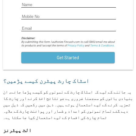
Disclaimer:
By submitting this form I authorize Fincash.com to call/SMS/email me about
its products and I accept the terms of
Privacy Policy
and
Terms & Conditions.
Get Started
اسٹاک چارٹ پیٹرن کیسے پڑھیں؟
یہ جاننے کے لیے کہ اسٹاک چارٹ کے نمونوں کو کیسے پڑھا جائے، ان
بنیادی باتوں کو سمجھنا ضروری ہے جو نتائج اخذ کرنے اور چارٹ کا
تجزیہ کرنے کے لیے استعمال ہوتے ہیں۔ ذہن میں رکھیں کہ ذیل میں
دیے گئے تمام نمونوں کو اعداد و شمار اور پوائنٹ چارٹ کے علاوہ
تمام چارٹ کی اقسام کے لیے استعمال کیا جا سکتا ہے۔
الٹ پیٹرنز