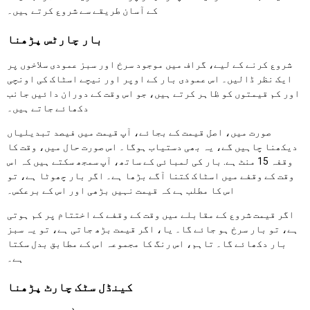
کے آسان طریقے سے شروع کرتے ہیں۔
بار چارٹس پڑھنا
شروع کرنے کے لیے، گراف میں موجود سرخ اور سبز عمودی سلاخوں پر
ایک نظر ڈالیں۔ اس عمودی بار کے اوپر اور نیچے اسٹاک کی اونچی
اور کم قیمتوں کو ظاہر کرتے ہیں، جو اس وقت کے دوران دائیں جانب
دکھائے جاتے ہیں۔
صورت میں، اصل قیمت کے بجائے، آپ قیمت میں فیصد تبدیلیاں
دیکھنا چاہیں گے، یہ بھی دستیاب ہوگا۔ اس صورت حال میں، وقت کا
وقفہ 15 منٹ ہے. بار کی لمبائی کے ساتھ، آپ سمجھ سکتے ہیں کہ اس
وقت کے وقفے میں اسٹاک کتنا آگے بڑھا ہے۔ اگر بار چھوٹا ہے، تو
اس کا مطلب ہے کہ قیمت نہیں بڑھی اور اس کے برعکس۔
اگر قیمت شروع کے مقابلے میں وقت کے وقفے کے اختتام پر کم ہوتی
ہے، تو بار سرخ ہو جائے گا۔ یا، اگر قیمت بڑھ جاتی ہے، تو یہ سبز
بار دکھائے گا۔ تاہم، اس رنگ کا مجموعہ اس کے مطابق بدل سکتا
ہے۔
کینڈل سٹک چارٹ پڑھنا