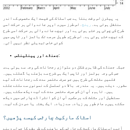
یہ پیٹرن اس وقت بنتا ہے جب اسٹاک کی قیمت ایک مخصوص کے اندر
منتقل ہوتی ہے۔
رینج
. اس طرز میں، اوپر جانے والی ہر حرکت اسی
طرح کی چوٹی پر ختم ہوتی ہے اور نیچے جانے والی ہر حرکت اسی طرح
کے نیچے ختم ہوتی ہے۔ اس طرح، طویل عرصے تک باٹمز اور ٹاپس میں
کوئی خاص تبدیلی نظر نہیں آتی۔
جھنڈے اور پینٹینٹس:
جبکہ جھنڈے کی ظاہری شکل دو متوازی رجحانات کی وجہ سے ہوتی ہے،
جس کی وجہ بوٹمز اور ٹاپس ایک ہی شرح سے بڑھتے یا گھٹتے ہیں۔
قلمیں مثلث کی طرح ہیں جو صرف مختصر مدت کے رجحانات کے لیے
مشورہ دیتے ہیں۔ یہ مندرجہ بالا دو تسلسل کے نمونوں سے ملتے جلتے
ہیں۔ تاہم، آپ ان کو صرف مختصر مدت کے لیے دیکھ سکتے ہیں۔
مستطیل اور مثلث کے برعکس، آپ ان کو انٹرا ڈے چارٹس میں دیکھ
سکتے ہیں، عام طور پر زیادہ سے زیادہ ایک ہفتہ یا دس دن کے لیے۔
اسٹاک مارکیٹ چارٹس کیسے پڑھیں؟
آئیے اب سٹاک مارکیٹ کے چارٹس کو پڑھنے کے طریقے کا جواب دینے