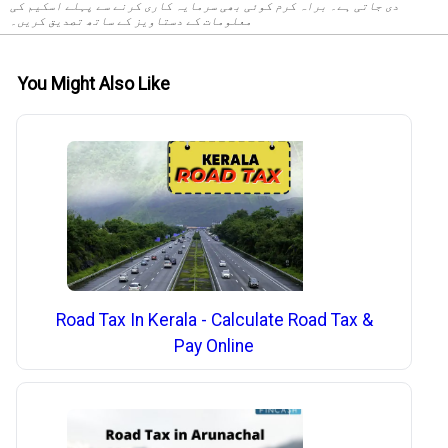
دی جاتی ہے۔ براہ کرم کوئی بھی سرمایہ کاری کرنے سے پہلے اسکیم کی
معلومات کے دستاویز کے ساتھ تصدیق کریں۔
You Might Also Like
Road Tax In Kerala - Calculate Road Tax &
Pay Online