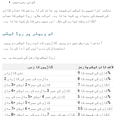
کوئی بھی سیس
محکمہ ٹرانسپورٹ ٹیکس اس فیصد پر عائد کرتا ہے جس کا حساب گاڑی
کی قیمت کی بنیاد پر کیا جاتا ہے۔ اس کے علاوہ روڈ ٹیکس کا حساب
لگاتے وقت تیاری کی جگہ اور سیس بھی شامل کیا جاتا ہے۔
ٹو وہیلر پر روڈ ٹیکس
آندھرا پردیش میں دو پہیہ گاڑیوں کے لیے روڈ ٹیکس دو پہیہ
استعمال کرنے والوں کو ادا کرنا ہے۔
روڈ ٹیکس چارجز کی فہرست یہ ہے:
لائف ٹائم ٹیکس چارجز
گاڑیوں کا زمرہ
گاڑی کی قیمت کا 9%
نئی گاڑیاں
گاڑی کی قیمت کا 8%
2 سال سے کم عمر کی گاڑیاں
گاڑی کی قیمت کا 7٪
گاڑی کی عمر> 2 لیکن <3 سال
گاڑی کی قیمت کا 6%
گاڑی کی عمر 3 سال سے کم ہے لیکن <4 سال
گاڑی کی قیمت کا 5%
گاڑی کی عمر 4 لیکن <5 سال سے کم ہے۔
گاڑی کی قیمت کا 4%
گاڑی کی عمر> 5 لیکن <6 سال
گاڑی کی قیمت کا 3.5٪
گاڑی کی عمر> 6 لیکن <7 سال
گاڑی کی قیمت کا 3٪
گاڑی جس کی عمر 7 سال سے کم ہے لیکن <8 سال