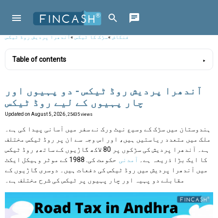
فنکاش
»
سڑک کا ٹیکس
»
آندھرا پردیش روڈ ٹیکس
Table of contents
آندھرا پردیش روڈ ٹیکس - دو پہیوں اور
چار پہیوں کے لیے روڈ ٹیکس
Updated on
August 5, 2026
, 25435 views
ہندوستان میں سڑک کے وسیع نیٹ ورک نے سفر میں آسانی پیدا کی ہے۔
ملک میں متعدد ریاستیں ہیں، اور اس وجہ سے ان پر روڈ ٹیکس مختلف
ہے۔ آندھرا پردیش کی سڑکوں پر 80 لاکھ گاڑیوں کے ساتھ، روڈ ٹیکس
کا ایک بڑا ذریعہ ہے۔
آمدنی
حکومت کی. 1988 کے موٹر وہیکل ایکٹ
میں آندھرا پردیش میں روڈ ٹیکس کی دفعات ہیں۔ دوسری گاڑیوں کے
مقابلے دو پہیہ اور چار پہیوں پر ٹیکس کی شرح مختلف ہے۔