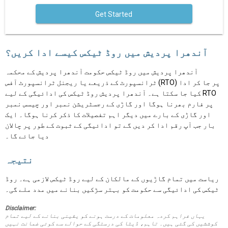
Get Started
آندھرا پردیش میں روڈ ٹیکس کیسے ادا کریں؟
آندھرا پردیش میں روڈ ٹیکس حکومت آندھرا پردیش کے محکمہ
ٹرانسپورٹ کے ذریعے یا ریجنل ٹرانسپورٹ آفس (RTO) پر جا کر ادا
کیا جا سکتا ہے۔ آندھرا پردیش روڈ ٹیکس کی ادائیگی کے لیے RTO
پر فارم بھرنا ہوگا اور گاڑی کے رجسٹریشن نمبر اور چیسس نمبر
اور گاڑی کے بارے میں دیگر اہم تفصیلات کا ذکر کرنا ہوگا۔ ایک
بار جب آپ رقم ادا کر دیں گے تو ادائیگی کے ثبوت کے طور پر چالان
دیا جائے گا۔
نتیجہ
ریاست میں تمام گاڑیوں کے مالکان کے لیے روڈ ٹیکس لازمی ہے۔ روڈ
ٹیکس کی ادائیگی سے حکومت کو بہتر سڑکیں بنانے میں مدد ملے گی۔
Disclaimer:
یہاں فراہم کردہ معلومات کے درست ہونے کو یقینی بنانے کے لیے تمام
کوششیں کی گئی ہیں۔ تاہم، ڈیٹا کی درستگی کے حوالے سے کوئی ضمانت نہیں