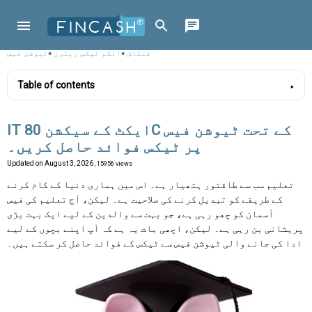
فنکاش
»
انکم ٹیکس ریٹرن
»
ٹیوشن فیس
Table of contents
IT ایکٹ کے سیکشن 80C کے تحت ٹیوشن فیس
پر ٹیکس فوائد حاصل کریں۔
Updated on
August 3, 2026
, 15956 views
تعلیم سب سے طاقتور ہتھیار ہے۔ اس میں ہماری دنیا کے کام کرنے
کے طریقے کو تبدیل کرنے کی صلاحیت ہے۔ لیکن، آج تعلیم کی فیس
آسمان کو چھو رہی ہے، جو بہت سے والدین کے لیے ایک بہت بڑی
پریشانی بن رہی ہے۔ لیکن، اچھی بات یہ ہے کہ آپ اپنے بچوں کے لیے
ادا کی جانے والی ٹیوشن فیس سے ٹیکس کے فوائد حاصل کر سکتے ہیں۔