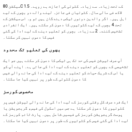
سیکشن 80C کے تحت زیادہ سے زیادہ کٹوتی کی اجازت ہے روپے۔ 1.5
لاکھ فی مالی سال۔ کٹوتیاں فی جائزہ لینے والے دو بچوں کے لیے
اہل ہیں۔ اگر والدین دونوں ٹیکس دہندگان ہیں تو وہ اس سیکشن کے
تحت 4 بچوں کے لیے کٹوتیوں کا دعویٰ کر سکتے ہیں۔ ایک انفرادی
تشخیص کنندہ 2 سے زیادہ بچوں کو تعلیم دینے کے لیے ادا کی گئی
فیس کا دعوی نہیں کر سکتا۔
بچوں کی تعلیم تک محدود
آپ صرف ٹیوشن فیس کی حد تک ہی ٹیکس کا دعویٰ کر سکتے ہیں جو ایک
تشخیصی کے بچوں کو تعلیم دینے کے لیے ادا کی جاتی ہے۔ اپنے آپ کو
یا اس کے شریک حیات کو تعلیم دینے کے لیے ادا کی جانے والی فیس
کا دعویٰ کٹوتی کے طور پر نہیں کیا جا سکتا۔
مخصوص کورسز
ایک فرد صرف کل وقتی کورسز کے لیے ادا کی جانے والی ٹیوشن فیس پر
کٹوتیوں کا دعویٰ کر سکتا ہے جس میں اسکول کی فیس، گریجویشن یا
پوسٹ گریجویشن کورسز کی فیسیں شامل ہیں۔ پارٹ ٹائم کورسز کے
لیے ادا کی گئی فیس کو کٹوتیوں کے طور پر دعویٰ نہیں کیا جا سکتا۔