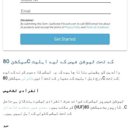
Disclaimer:
By submitting this form I authorize Fincash.com to call/SMS/email me about
its products and I accept the terms of
Privacy Policy
and
Terms & Conditions.
Get Started
سیکشن 80C کے تحت ٹیوشن فیس کے لیے اہلیت
والدین کو یقینی بنانا چاہیے کہ وہ ٹیکس کا دعوی کرنے کے لیے
سیکشن 80C کے تحت:
درج ذیل اہلیت کے معیار کے تحت آئیں
کٹوتی
انفرادی تشخیص
ٹیوشن فیس پر ٹیکس کے فوائد صرف انفرادی ٹیکس دہندگان ہی حاصل
(HUF)۔ کارپوریٹ سیکشن 80C
کر سکتے ہیں۔
ہندو غیر منقسم خاندان
کے تحت ٹیکس کٹوتی کے اہل نہیں ہیں۔
حد