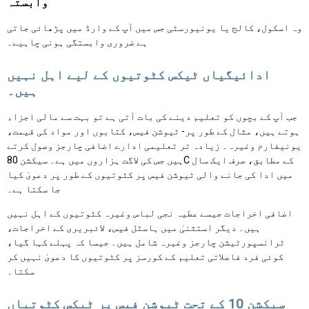
وابستہ
وہ اسکول، کالج یا یونیورسٹی جس میں آپ کے وارڈ میں پڑھائی جاتی
ہے ضروری وابستگی ہونی چاہیے۔
ادائیگیاں ٹیکس کٹوتیوں کے لیے اہل نہیں
ہیں۔
جب آپ کے بچوں کو تعلیم دینے کی بات آتی ہے تو بہت سے مالی اجزاء
ہوتے ہیں، مثال کے طور پر- ٹیوشن فیس، کتابوں اور مواد کی قیمت،
یونیفارم وغیرہ۔ زیادہ تر تعلیمی ادارے اضافی چارجز وصول کرتے
ہیں جس کی لاگت ہزاروں میں ہے۔ سیکشن 80C کے مطابق، صرف ایک سال
میں ادا کی جانے والی ٹیوشن فیس پر کٹوتیوں کے طور پر دعویٰ کیا
جا سکتا ہے۔
اضافی اخراجات جیسے عطیہ نجی لباس وغیرہ کٹوتیوں کے اہل نہیں
ہیں۔ دیگر استثنیٰ میں ہاسٹل فیس، لائبریری کے اخراجات،
ٹرانسپورٹیشن چارجز وغیرہ شامل ہیں۔ جیسا کہ پہلے کہا گیا،
کوئی فرد فاصلاتی تعلیم کے کورسز پر کٹوتیوں کا دعویٰ نہیں کر
سکتا۔
سیکشن 10 کے تحت ٹیوشن فیس پر ٹیکس کٹوتیاں