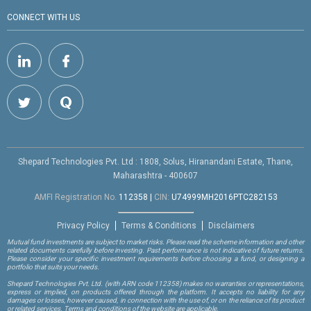
CONNECT WITH US
Shepard Technologies Pvt. Ltd : 1808, Solus, Hiranandani Estate, Thane,
Maharashtra - 400607
AMFI Registration No.
112358
|
CIN:
U74999MH2016PTC282153
Privacy Policy
Terms & Conditions
Disclaimers
Mutual fund investments are subject to market risks. Please read the scheme information and other
related documents carefully before investing. Past performance is not indicative of future returns.
Please consider your specific investment requirements before choosing a fund, or designing a
portfolio that suits your needs.
Shepard Technologies Pvt. Ltd.
(with ARN code 112358)
makes no warranties or representations,
express or implied, on products offered through the platform. It accepts no liability for any
damages or losses, however caused, in connection with the use of, or on the reliance of its product
or related services. Terms and conditions of the website are applicable.