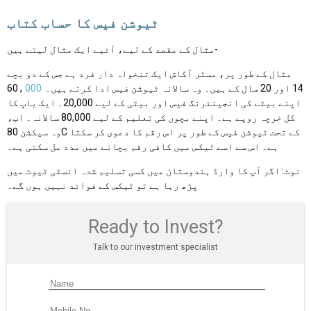
ٹیوشن فیس کا حساب کتاب
مثال کے مقصد کے لیے، آئیے ایک مثال لیتے ہیں-
مثال کے طور پر، مسٹر آکاش ایک تنخواہ دار فرد ہے جس کے دو بچے
14 اور 20 سال کے ہیں۔ وہ سالانہ ٹیوشن فیس ادا کرتے ہیں۔ 60،
000
اپنے بیٹے کی انجینئرنگ فیس اور بیٹی کے لیے 20,000۔ ایک باپ کا
کل خرچہ روپے ہے۔ اپنے بچوں کی تعلیم کے لیے 80,000 سالانہ۔ اب،
وہ سیکشن 80C کے تحت ٹیوشن فیس کے طور پر اس رقم کا دعوی کر سکتا
ہے۔ اس سے اسے ٹیکس میں کافی رقم بچانے میں مدد مل سکتی ہے۔
نوٹ: اگر آپ کا وارڈ ہندوستان میں کسی تسلیم شدہ انسٹی ٹیوٹ میں
پڑھ رہا ہے تو ٹیکس کے فوائد نہیں ہوں گے۔
Ready to Invest?
Talk to our investment specialist