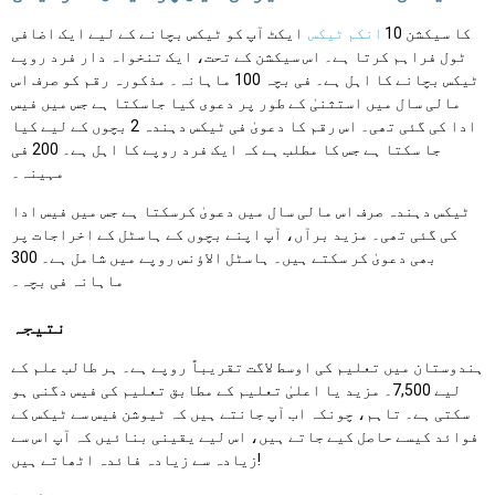
کا سیکشن 10
انکم ٹیکس
ایکٹ آپ کو ٹیکس بچانے کے لیے ایک اضافی
ٹول فراہم کرتا ہے۔ اس سیکشن کے تحت، ایک تنخواہ دار فرد روپے
ٹیکس بچانے کا اہل ہے۔ فی بچہ 100 ماہانہ۔ مذکورہ رقم کو صرف اس
مالی سال میں استثنیٰ کے طور پر دعوی کیا جاسکتا ہے جس میں فیس
ادا کی گئی تھی۔ اس رقم کا دعویٰ فی ٹیکس دہندہ 2 بچوں کے لیے کیا
جا سکتا ہے جس کا مطلب ہے کہ ایک فرد روپے کا اہل ہے۔ 200 فی
مہینہ۔
ٹیکس دہندہ صرف اس مالی سال میں دعویٰ کرسکتا ہے جس میں فیس ادا
کی گئی تھی۔ مزید برآں، آپ اپنے بچوں کے ہاسٹل کے اخراجات پر
بھی دعویٰ کر سکتے ہیں۔ ہاسٹل الاؤنس روپے میں شامل ہے۔ 300
ماہانہ فی بچہ۔
نتیجہ
ہندوستان میں تعلیم کی اوسط لاگت تقریباً روپے ہے۔ ہر طالب علم کے
لیے 7,500۔ مزید یا اعلیٰ تعلیم کے مطابق تعلیم کی فیس دگنی ہو
سکتی ہے۔ تاہم، چونکہ اب آپ جانتے ہیں کہ ٹیوشن فیس سے ٹیکس کے
فوائد کیسے حاصل کیے جاتے ہیں، اس لیے یقینی بنائیں کہ آپ اس سے
زیادہ سے زیادہ فائدہ اٹھاتے ہیں!