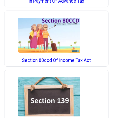
In Payment Of Advance Tax
Section 80ccd Of Income Tax Act