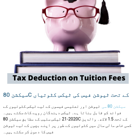
سیکشن 80C کے تحت ٹیوشن فیس کی ٹیکس کٹوتیاں
سیکشن 80 سی
ٹیوشن اور تعلیمی فیسوں کے لیے ٹیکس کٹوتیوں کے
فوائد کو قابل بناتا ہے۔ ٹیکس دہندگان روپے کاٹ سکتے ہیں۔
2020-21 ٹیکس سلیب کے مطابق سیکشن 80C کے تحت 1.5 لاکھ۔ والدین
کسی خاص مالی سال میں کٹوتیوں کے طور پر اپنے بچوں کے لیے ٹیوشن
فیس کا دعویٰ کر سکتے ہیں۔