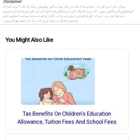
Disclaimer:
یہاں فراہم کردہ معلومات کے درست ہونے کو یقینی بنانے کے لیے تمام
کوششیں کی گئی ہیں۔ تاہم، ڈیٹا کی درستگی کے حوالے سے کوئی ضمانت نہیں
دی جاتی ہے۔ براہ کرم کوئی بھی سرمایہ کاری کرنے سے پہلے اسکیم کی
معلومات کے دستاویز کے ساتھ تصدیق کریں۔
You Might Also Like
Tax Benefits On Children's Education
Allowance, Tuition Fees And School Fees