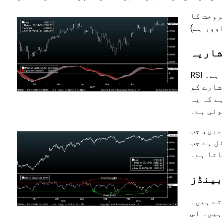
روخت کا
وور ہے)
RSI سیکیورٹی میں ضرورت سے زیادہ خریدی ہوئی اور زیادہ فروخت ہونے والی شرائط کو ظاہر کرنے میں مدد کرتا ہے۔
جاتی ہے کہ یہ
وئی ہے۔
 چلا جاتا ہے (گراف میں سبز دائرے سے
 سرخ دائرے سے
اتا ہے۔
بینڈز
تے ہیں۔
ہیں۔ اس