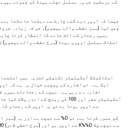
کے برعکس، جب وہ مسلسل نچلے بینڈ کو چھوتے ہیں، 
چھو لیا (سبز نقطے والے بیضوی)، جو کہ زیادہ فروخ
اسٹاک مسلسل اوپری بینڈ (سرخ نقطے والے بیضوی) ک
اسٹاکسٹک آسکیلیٹر تکنیکی تجزیہ میں استعمال 
ایک ہے۔ اس اشارے کے پیچھے خیال یہ ہے کہ اوپ
اشارہ دے رہی ہے۔ نیچے کے رجحانات میں، ق
کرتا ہے۔ اسٹاکسٹک آسکیلیٹر دو لائنوں پر مشتمل ہے %K اور %D۔ جب %K %D سے اوپر ہ