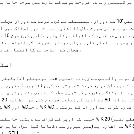
تو قیمتیں زیادہ فروخت ہونے کے بارے میں سوچا جاتا ہے
جیسا کہ اوپر دیے گئے چارٹ سے دیکھا جا سکتا ہے، مئی '10 کے دوران، سینسیکس نے کچھ عرصے کے دورا
ت ہونے والی صورت حال کا اشارہ ہے۔ تاہم، اسٹاک میں آ
ہمیں رجحان کے الٹ ج
و چھو رہا تھا، تاہم یہاں دوبارہ فروخت کو انجام دینے
رجحان کے الٹ جانے کا انتظار کرن
اسٹا
ہونے والے سب سے زیادہ تسلیم شدہ مومینٹم انڈیکیٹرز
ر کے رجحان میں، قیمت تجارتی حد کی بلندیوں کے قریب ب
یمت ٹریڈنگ رینج کی کم ترین سطح کے قریب بند ہونی چاہ
آس
وتا ہے تو یہ اوپر کے رجحان کا اشارہ کرتا ہے اور اس کے برعکس۔
جیسا کہ اوپر کے گراف سے دیکھا جا سکتا ہے، جب % K 20 (سبز افقی لکیر) سے نیچے ہے اور یہ %D ک
جائے تو یہ SELL سگنل ہے۔