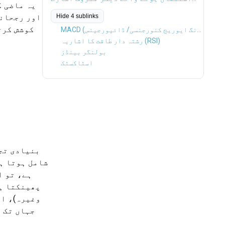
یہ ماضی ک
اور رجحانا
Hide 4 sublinks
کوشش کرت
MACD (موونگ ایوریج کنورجنسی/ ڈائیورجینس)
رشتہ دار طاقت کا اشاریہ (RSI)
بولنگر بینڈز
اسٹاکسٹک
بنیادی تج
شامل ہوتا ہ
ہے، تو ا
پھینکتا ہ
وغیرہ)، او
جہاں تک 