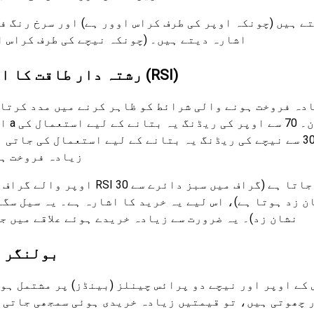
ے ہیں (چونکہ اوپر کی طرف کراس اوور ہے) اور سرخ رنگ ف
اشارہ دیتے ہیں۔ (چونکہ نیچے کی طرف کراس ا
رشتہ دار طاقت کا اشاریہ (RSI)
صفر اور 100 کے درمیان۔ 70 سے اوپر کی ریڈنگ یہ بتانے کے لیے استعمال کی
جاتی ہے کہ سیکیورٹی زیادہ خریدی گئی ہے، جب کہ 30 سے نیچے کی ریڈنگ یہ بتانے کے لیے استعمال کی 
زیادہ فروخت ہ
اوپر والے گراف میں، جب RSI 30 کو چھوتا ہے تو یہ زیادہ فروخت شدہ علاقے میں
زد ہوتا ہے)، اس لیے یہ خرید کا اشارہ ہے۔ یہ سیل سگنل ہے جب RSI 70 سے اوپر جاتا ہے (گراف میں
نشان زد)۔ یہ ضرورت سے زیادہ خریدے ہوئے علاقے میں ج
بولنگر 
 کے اوپر اور نیچے دو پرائس چینلز (بینڈز) پر مشتمل ہو
 چھوتی ہیں، تو قیمتیں زیادہ خریدی ہوئی سمجھی جاتی 