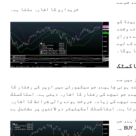
، جس سے
خریداری کا اشارہ ملتا ہے۔
ن نچلے بینڈ کو
تے وقت،
انے کا انتظار کرنا چاہیے اور پھر خرید کو انجام دینا چاہیے! اسی طرح جون 10 کے دوران
 کے لیے
ا ہوگا۔
کسٹک
 میں سے
ند ہونی چاہیے، جو سیکیورٹی میں اوپر کی رفتار کا
یے، جو نیچے کی رفتار کا اشارہ دیتی ہے۔ اسٹاکسٹک
کیلیٹر صفر اور 100 کی رینج کے اندر پلاٹ کیا جاتا ہے اور 80 سے اوپر کی زیادہ خریدی گئی شرائط اور 20 سے نیچے کی زیادہ فروخت ہونے والی شرائط کا اشارہ
و عبور کرتا ہے، تو
یہ BUY کا اشارہ ہے (سبز تیروں سے دکھایا گیا ہے)۔ تاہم جب %K 80 (سرخ افقی لائن) سے اوپر ہو اور K%%D سے نیچے چلا