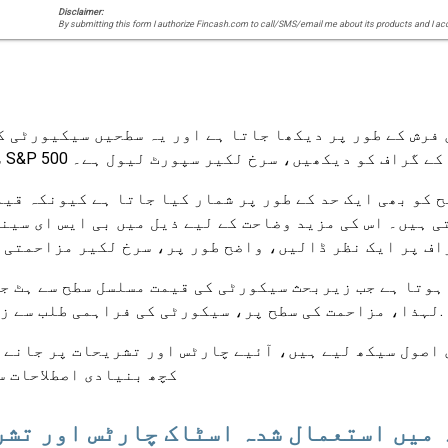
Disclaimer:
By submitting this form I authorize Fincash.com to call/SMS/email me about its products and I ac
فرش کے طور پر دیکھا جاتا ہے اور یہ سطحیں سیکیورٹی ک
سطح پر، سیکورٹی کی مانگ سپلائی سے زیادہ ہے۔ نیچے S&P 500 کے گراف کو دیکھیں، سرخ لکیر سپورٹ لیول ہے۔
 کو بھی ایک حد کے طور پر شمار کیا جاتا ہے کیونکہ قیم
 ہیں۔ اس کی مزید وضاحت کے لیے ذیل میں بی ایس ای سین
اف پر ایک نظر ڈالیں، واضح طور پر، سرخ لکیر مزاحمتی 
ہوتا ہے جب زیربحث سیکورٹی کی قیمت مسلسل سطح سے ہٹ ج
لہذا، مزاحمت کی سطح پر، سیکورٹی کی فراہمی طلب سے زیادہ ہے.
 اصول سیکھ لیے ہیں، آئیے چارٹس اور تشریحات پر جانے 
کچھ بنیادی اصطلاحات 
 میں استعمال شدہ اسٹاک چارٹس اور تش