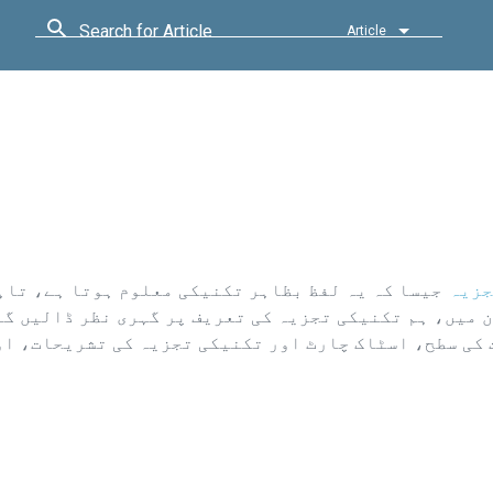
Search for Article
Article
جزیہ
جیسا کہ یہ لفظ بظاہر تکنیکی معلوم ہوتا ہے، تاہم
 میں، ہم تکنیکی تجزیہ کی تعریف پر گہری نظر ڈالیں گے
کی سطح، اسٹاک چارٹ اور تکنیکی تجزیہ کی تشریحات، او