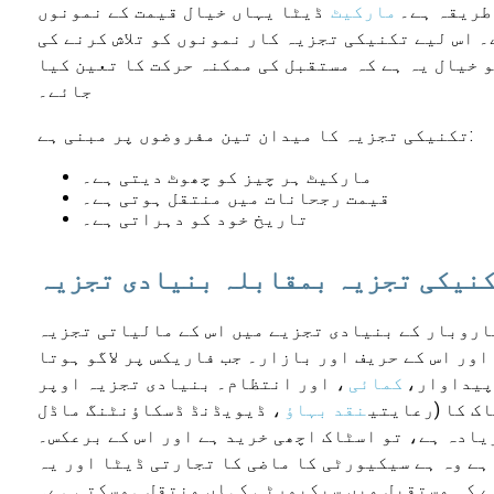
طریقہ ہے۔
مارکیٹ
ڈیٹا یہاں خیال قیمت کے نمونوں
 اس لیے تکنیکی تجزیہ کار نمونوں کو تلاش کرنے کی
و خیال یہ ہے کہ مستقبل کی ممکنہ حرکت کا تعین کیا
جائے۔
تکنیکی تجزیہ کا میدان تین مفروضوں پر مبنی ہے:
مارکیٹ ہر چیز کو چھوٹ دیتی ہے۔
قیمت رجحانات میں منتقل ہوتی ہے۔
تاریخ خود کو دہراتی ہے۔
نیکی تجزیہ بمقابلہ بنیادی تجزیہ
اروبار کے بنیادی تجزیے میں اس کے مالیاتی تجزیہ
ور اس کے حریف اور بازار۔ جب فاریکس پر لاگو ہوتا
پیداوار،
کمائی
، اور انتظام۔ بنیادی تجزیہ اوپر
ک کا (رعایتی
نقد بہاؤ
، ڈیویڈنڈ ڈسکاؤنٹنگ ماڈل
یادہ ہے، تو اسٹاک اچھی خرید ہے اور اس کے برعکس۔
ہے وہ ہے سیکیورٹی کا ماضی کا تجارتی ڈیٹا اور یہ
ے کہ مستقبل میں سیکیورٹی کہاں منتقل ہوسکتی ہے۔