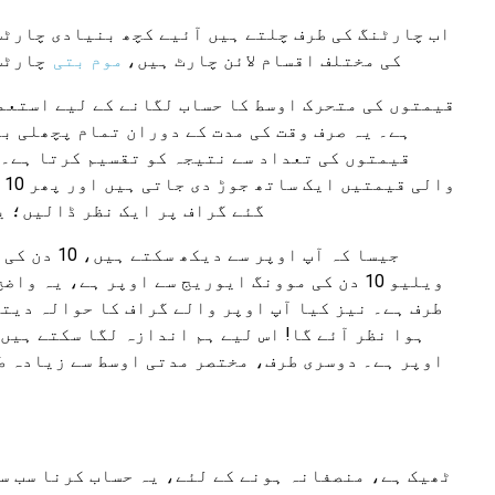
اب چارٹنگ کی طرف چلتے ہیں آئیے کچھ بنیادی چارٹس
کی مختلف اقسام لائن چارٹ ہیں،
موم بتی
چارٹس،
قیمتوں کی متحرک اوسط کا حساب لگانے کے لیے استعم
ہے۔ یہ صرف وقت کی مدت کے دوران تمام پچھلی ب
و
گئے گراف پر ایک نظر ڈالیں؛ یہاں ہمارے پاس 10 دن اور 50 دن 
ویلیو 10 دن کی موونگ ایوریج سے اوپر ہے، یہ
ہوا نظر آئے گا! اس لیے ہم اندازہ لگا سکتے ہیں
اوپر ہے۔ دوسری طرف، مختصر مدتی اوسط سے زیادہ ط
ٹھیک ہے، منصفانہ ہونے کے لئے، یہ حساب کرنا سب سے