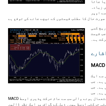
یا جاتا
ں زیادہ
سے اوپر
ریج کسی
جب قیمت
رکت ہے۔
اشارے
وریجز پر مشتمل
مختصر مدت کی موونگ
 تو اس کے
 ہے۔ جب
MACD لائن سنٹرل لائن کے اوپر سے گزرتی ہے، تو یہ حرکت پذیر اوسط میں کراسنگ کا اشارہ دیتی ہے۔ حساب میں استعمال ہونے والی سب سے عام حرکت پذیری اوسط