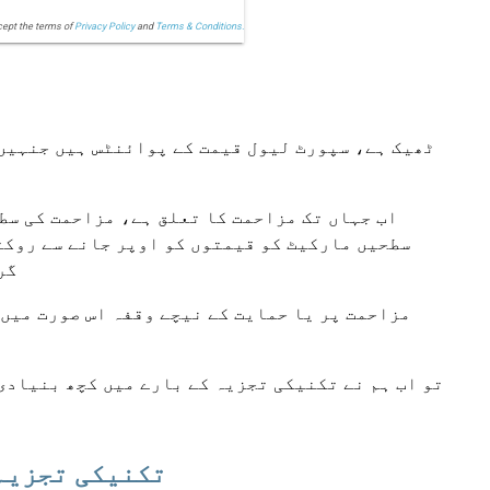
cept the terms of
Privacy Policy
and
Terms & Conditions.
ٹھیک ہے، سپورٹ لیول قیمت کے پوائنٹس ہیں جنہیں 
اب جہاں تک مزاحمت کا تعلق ہے، مزاحمت کی سطح
سطحیں مارکیٹ کو قیمتوں کو اوپر جانے سے روکتی
گر
مزاحمت پر یا حمایت کے نیچے وقفہ اس صورت میں 
تو اب ہم نے تکنیکی تجزیہ کے بارے میں کچھ بنیادی
تکنیکی تجزیہ