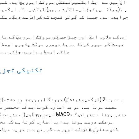
ان میں سے ایک ایکسپونینشل موونگ ایوریج ہے۔ کسی 
ہے (چونکہ پیکجز ایسا کرتے ہیں) لیکن یہ کہ ایکسپ
جوابدہ ہے۔ جیسا کہ کوئی نیچے کے گراف سے دیکھ سک
ہے، اس لیے ق
اس کے علاوہ ایک اور چیز جس کو موونگ ایوریج کے با
قیمت کو عبور کرتا ہے یا دوسری حرکت پذیری اوسط ک
چلتی اوسط سے اوپر جاتی ہے،
تکنیکی تجزی
ایوریج طویل مدتی حرکت کی اوس
برعکس درست ہوتا ہے - یہ اشارہ کرتا ہے کہ مخ