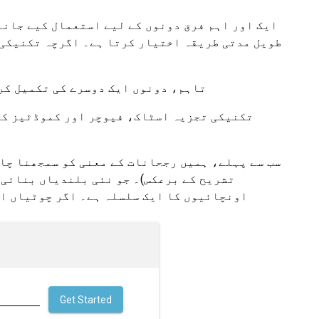
ایک اور اہم فرق دونوں کے لیے استعمال کیے جانے
طویل مدتی طریقہ اختیار کرتا ہے۔ اگرچہ تکنیکی 
تاہم، دونوں ایک دوسرے کی تکمیل کرت
تکنیکی تجزیہ اسٹاک، فیوچر اور کموڈٹیز کے 
سب سے پہلے، ہمیں رجحانات کے معنی کو سمجھنا چا
تشریح کے برعکس)۔ جو نئی بلندیاں بنائی 
اونچائیوں کا ایک سلسلہ ہے۔ اگر چوٹیاں او
Get Started