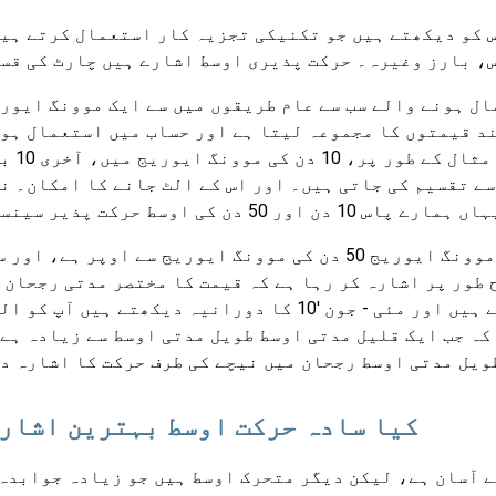
 کو دیکھتے ہیں جو تکنیکی تجزیہ کار استعمال کرتے ہی
 بارز وغیرہ۔ حرکت پذیری اوسط اشارے ہیں چارٹ کی قس
ال ہونے والے سب سے عام طریقوں میں سے ایک موونگ ایور
ند قیمتوں کا مجموعہ لیتا ہے اور حساب میں استعمال ہو
قیمتوں کی تعداد سے 
الی قیمتیں ایک ساتھ جوڑ دی جاتی ہیں اور پھر 10 سے تقسیم کی جاتی ہیں۔ اور اس کے الٹ جانے کا ام
کی اوسط حرکت پذیر سینسیکس ہے۔
جیسا کہ آپ اوپر سے دیکھ سکتے ہیں، 10 دن کی موونگ ایوریج 50 دن کی موونگ ایوریج سے اوپ
 واضح طور پر اشارہ کر رہا ہے کہ قیمت کا مختصر مدتی رجحان
طرف ہے۔ نیز کیا آپ اوپر والے گراف کا حوالہ دیتے ہیں اور مئی - جون '10 کا دورانیہ دیکھتے
 کہ جب ایک قلیل مدتی اوسط طویل مدتی اوسط سے زیادہ ہے
ویل مدتی اوسط رجحان میں نیچے کی طرف حرکت کا اشارہ د
کیا سادہ حرکت اوسط بہترین اشار
 آسان ہے، لیکن دیگر متحرک اوسط ہیں جو زیادہ جوابدہ 