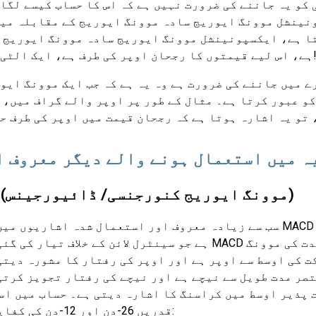
کو یہ جاننے کی ضرورت نہیں ہے کہ اس کا حساب کیسے لگا
ونینشل موونگ ایوریج سادہ موونگ ایوریج کے مقابلہ می
تا ہے، ایکسپونینشل موونگ ایوریج سادہ موونگ ایوریج 
یمتوں کا رجحان اوپر کی طرف ہے، ایک الٹی صورت حال کا مطلب قیمتوں کے نیچے جانے کی توقع ہے!
رے میں جاننے کی ضرورت ہے وہ یہ ہے کہ جب ایک موونگ ایو
و عبور کرتا ہے۔ مثال کے طور پر اوپر والے گراف میں، 
 تو یہ اشارہ ہوتا ہے کہ رجحان قیمت میں اوپر کی طرف ح
ہ میں استعمال ہونے والے دیگر معروف 
MACD (موونگ ایوریج کنورجنسی/ ڈائیورجینس)
سب سے زیادہ معروف اور استعمال شدہ اشاریوں میں سے ایک MACD ہے۔ یہ 2 (ایکسپونینشل) موونگ ای
ہے جو سینٹرل لائن کے خلاف تیار کی گئی ہے۔ جب MACD مثبت ہوتا ہے، تو یہ اشارہ کرتا ہے کہ 
ط سے اوپر ہے اور اوپر کی رفتار کا مشورہ دیتی ہے۔ جب MACD منفی ہوتا ہے
تصر مدت طویل سے نیچے ہے اور نیچے کی رفتار تجویز کرتی
قدریں 26-دن اور 12-دن کی کفایتی حرکتی اوسط ہیں۔ ذیل کے گراف پر ایک نظر ڈالیں: