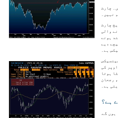
ں۔ چارٹ
م نہیں۔
یج چارٹ
نے والی
نتیجہ کو تقسیم کرتا ہے۔ مثال کے طور پر، 10 دن کی موونگ ایوریج میں، آخری 10 بند ہونے
کان۔ نیچے دیے
ر ہے، اور سینسیکس
 اوپر کی
 ہیں آپ کو الٹا ہوتا
، رجحان
یتی ہے۔
ے ہے؟
ہوں گے.