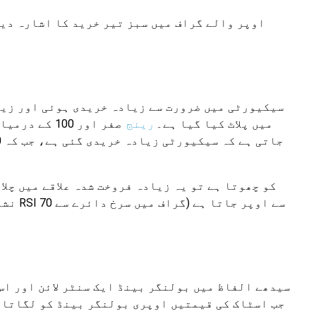
اوپر والے گراف میں سبز تیر خرید کا اشارہ دیت
اشارے کو a میں پلاٹ کیا گیا ہے۔
رینج
نشان 
سیدھے الفاظ میں بولنگر بینڈ ایک سنٹر لائن اور اس
جب اسٹاک کی قیمتیں اوپری بولنگر بینڈ کو لگاتار