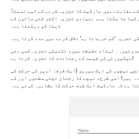
ے مقابلے میں مارکیٹ کا تجزیہ کرنے کے لیے نسبتاً
کیا جا سکتا ہے، بنیادی تجزیہ اکثر کئی سالوں کے
ڈیٹا کو دیکھتا ہے۔
 تجزیہ 'کب خریدنا ہے' تلاش کرنے میں مدد کرتا ہے۔
 وغیرہ۔ لہذا، حقیقت میں، تکنیکی تجزیہ کسی بھی
سیکیورٹی کی قیمت کے رجحانات کا تجزیہ کرتا ہے!
چی نیچوں کی ایک سیریز (ایک طرفہ اوپر کی حرکت کی
ہ ہیں! اسی طرح، نیچے کا رجحان نچلی سطحوں اور کم
تا ہے کہ مارکیٹ ایک طرف حرکت کا مظاہرہ کرتی ہے۔