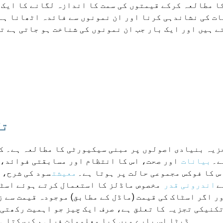
ا مطالعہ کرکے قیمتوں کی سمت کا اندازہ لگانے کا ایک 
ت کی نشاندہی کرنا اور ان نمونوں سے فائدہ اٹھانا ہے۔
ے ہیں اور ایک بار جب ان نمونوں کی شناخت ہو جاتی ہے ت
تک
زیہ بنیادی اصولوں پر مبنی سیکیورٹی کا مطالعہ ہے۔ ک
ے۔
بیانات
اور صحت، اس کا انتظام اور مسابقتی فوائد، ا
س کا فوکس مجموعی حالت پر ہوتا ہے۔
معیشت
سود کی شرح، 
ے
اندرونی قدر
مخصوص ماڈلز کا استعمال کرتے ہوئے اسٹا
ر اگر اسٹاک کی قیمت (ماڈل کے مطابق) موجودہ قیمت سے ز
تکنیکی تجزیہ کا تعلق ہے، صرف ایک چیز جو اہمیت رکھتی 
ڈیٹا اس بارے میں کیا معلومات فراہم کرسکتا ہ