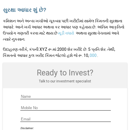
સુરક્ષા આધાર શું છે?
કમિશન અને અન્ય ખર્ચાઓ ચૂકવ્યા પછી ખરીદીમાં સામેલ કિંમતની સુરક્ષાના
આધારે. આને ખર્ચ આધાર અથવા કર આધાર પણ કહેવાય છે. અંતિમ આકૃતિનો
ઉપયોગ ગણતરી કરવા માટે થાય છે
મૂડી વધારો
અથવા સુરક્ષા વેચવામાં આવે
ત્યારે નુકસાન.
ઉદાહરણ તરીકે, કંપની XYZ રૂ.માં 2000 શેર ખરીદે છે. 5 પ્રતિ શેર. તેથી,
કિંમતનો આધાર કુલ ખરીદ કિંમત જેટલો હશે જે રૂ. 10,
000
.
Ready to Invest?
Talk to our investment specialist
Disclaimer: