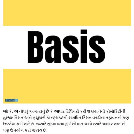
જો કે, એ નોંધવું અગત્યનું છે કે આધાર ડિલિવરી કરી શકાય તેવી કોમોડિટીની
હાજર કિંમત અને ફ્યુચર્સ કોન્ટ્રાક્ટની સંબંધિત કિંમત વચ્ચેના તફાવતનો પણ
ઉલ્લેખ કરી શકે છે. જ્યારે સુરક્ષા વ્યવહારોની વાત આવે ત્યારે આધાર શબ્દનો
પણ ઉપયોગ કરી શકાય છે.