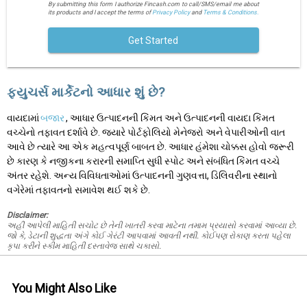
By submitting this form I authorize Fincash.com to call/SMS/email me about
its products and I accept the terms of
Privacy Policy
and
Terms & Conditions.
Get Started
ફ્યુચર્સ માર્કેટનો આધાર શું છે?
વાયદામાં
બજાર
, આધાર ઉત્પાદનની કિંમત અને ઉત્પાદનની વાયદા કિંમત
વચ્ચેનો તફાવત દર્શાવે છે. જ્યારે પોર્ટફોલિયો મેનેજરો અને વેપારીઓની વાત
આવે છે ત્યારે આ એક મહત્વપૂર્ણ બાબત છે. આધાર હંમેશા ચોક્કસ હોવો જરૂરી
છે કારણ કે નજીકના કરારની સમાપ્તિ સુધી સ્પોટ અને સંબંધિત કિંમત વચ્ચે
અંતર રહેશે. અન્ય વિવિધતાઓમાં ઉત્પાદનની ગુણવત્તા, ડિલિવરીના સ્થાનો
વગેરેમાં તફાવતનો સમાવેશ થઈ શકે છે.
Disclaimer:
અહીં આપેલી માહિતી સચોટ છે તેની ખાતરી કરવા માટેના તમામ પ્રયાસો કરવામાં આવ્યા છે.
જો કે, ડેટાની શુદ્ધતા અંગે કોઈ ગેરંટી આપવામાં આવતી નથી. કોઈપણ રોકાણ કરતા પહેલા
કૃપા કરીને સ્કીમ માહિતી દસ્તાવેજ સાથે ચકાસો.
You Might Also Like