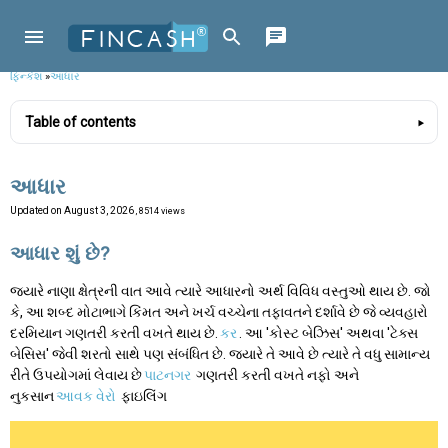
ફિન્કેશ
»
આધાર
Table of contents
આધાર
Updated on
August 3, 2026
, 8514 views
આધાર શું છે?
જ્યારે નાણા ક્ષેત્રની વાત આવે ત્યારે આધારનો અર્થ વિવિધ વસ્તુઓ થાય છે. જો
કે, આ શબ્દ મોટાભાગે કિંમત અને ખર્ચ વચ્ચેના તફાવતને દર્શાવે છે જે વ્યવહારો
દરમિયાન ગણતરી કરતી વખતે થાય છે.
કર
. આ 'કોસ્ટ બેઝિસ' અથવા 'ટેક્સ
બેસિસ' જેવી શરતો સાથે પણ સંબંધિત છે. જ્યારે તે આવે છે ત્યારે તે વધુ સામાન્ય
રીતે ઉપયોગમાં લેવાય છે
પાટનગર
ગણતરી કરતી વખતે નફો અને
નુકસાન
આવક વેરો
ફાઇલિંગ