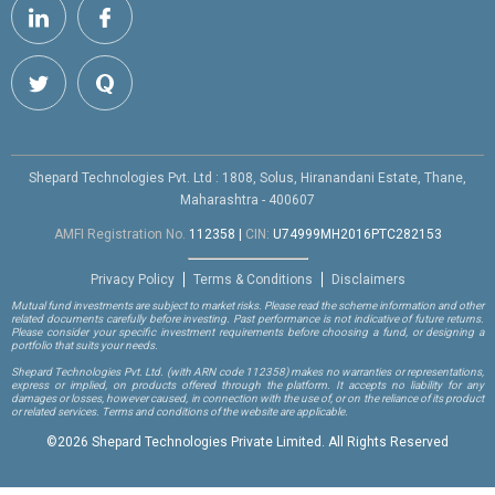
Shepard Technologies Pvt. Ltd : 1808, Solus, Hiranandani Estate, Thane,
Maharashtra - 400607
AMFI Registration No.
112358
|
CIN:
U74999MH2016PTC282153
Privacy Policy
Terms & Conditions
Disclaimers
Mutual fund investments are subject to market risks. Please read the scheme information and other
related documents carefully before investing. Past performance is not indicative of future returns.
Please consider your specific investment requirements before choosing a fund, or designing a
portfolio that suits your needs.
Shepard Technologies Pvt. Ltd.
(with ARN code 112358)
makes no warranties or representations,
express or implied, on products offered through the platform. It accepts no liability for any
damages or losses, however caused, in connection with the use of, or on the reliance of its product
or related services. Terms and conditions of the website are applicable.
©
2026 Shepard Technologies Private Limited. All Rights Reserved