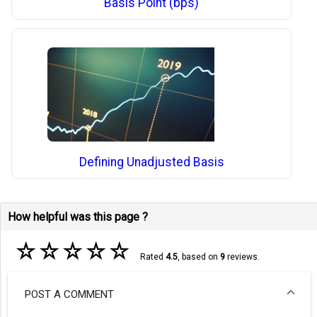
Basis Point (bps)
Defining Unadjusted Basis
How helpful was this page ?
☆
☆
☆
☆
☆
Rated
4.5
, based on
9
reviews.
POST A COMMENT