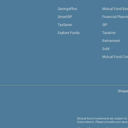
SavingsPlus
Mutual Fund Ba
SmartSIP
Financial Plann
TaxSaver
SIP
Explore Funds
Taxation
Retirement
Gold
Mutual Fund Co
Shepar
Mutual fund investments are subject to m
future returns. Please consider your spec