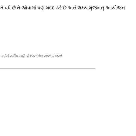
ીતે વધે છે તે જોવામાં પણ મદદ કરે છે અને લક્ષ્ય મુજબનું આયોજન
 કરીને સ્કીમ માહિતી દસ્તાવેજ સાથે ચકાસો.