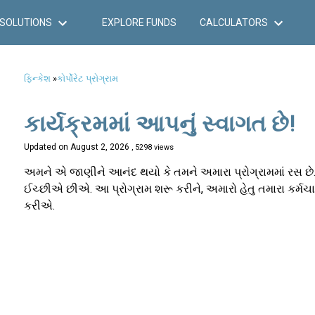
SOLUTIONS
EXPLORE FUNDS
CALCULATORS
ફિન્કેશ
»
કોર્પોરેટ પ્રોગ્રામ
કાર્યક્રમમાં આપનું સ્વાગત છે!
Updated on
August 2, 2026
, 5298 views
અમને એ જાણીને આનંદ થયો કે તમને અમારા પ્રોગ્રામમાં રસ છે. 
ઈચ્છીએ છીએ. આ પ્રોગ્રામ શરૂ કરીને, અમારો હેતુ તમારા કર્
કરીએ.