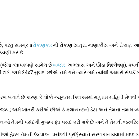
ે, પરંતુ સમગ્ર a
રોકાણકાર
ની રોકાણ યાત્રા. નાણાકીય અને રોકાણ આયો
ૂકવણી કરે છે.
જેમાં વ્યાપકપણે સામેલ છે
બજાર
અભ્યાસ અને ઊંડા વિશ્લેષણ). કંપની 
શકે. અમે 24x7 સુલભ છીએ. તમે ગમે ત્યારે ગમે ત્યાંથી અમારો સંપર્ક 
ે સરળ બનાવે છે કારણ કે લોકો ન્યૂનતમ ક્લિક્સમાં મહત્તમ માહિતી મેળવી શ
 જ્યાં; અમે ખાતરી કરીએ છીએ કે ક્લાયન્ટનો ડેટા અને તેમના તમામ વ્ય
તિઓ તેમની પસંદગી મુજબ ફંડ પસંદ કરી શકે છે અને તે તેમની જરૂરિયા
ણીઓ હેઠળ તેમની ઉત્પાદન પસંદગી પ્રક્રિયાને સરળ બનાવવામાં મદદ કર