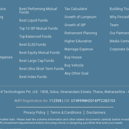
sics
Best Performing Mutual
Tax Calculator
Building Tru
Funds
ing
Growth of Lumpsum
Why Fincas
Best Liquid Funds
Growth of SIP
Team
Top 10 SIP Mutual Funds
Retirement Planning
Our Partner
Top Balanced Funds
Higher Education
Media Cent
Best ELSS Funds
Marriage Expense
Corporate S
Best Equity Mutual Funds
mpanies
Buy House
Best Large Cap Funds
Buy Vehicle
Best Ultra Short Term Funds
Any Other Goal
Best Index Funds
d Technologies Pvt. Ltd : 1808, Solus, Hiranandani Estate, Thane, Maharashtra -
AMFI Registration No.
112358
|
CIN:
U74999MH2016PTC282153
Privacy Policy
Terms & Conditions
Disclaimers
arket risks. Please read the scheme information and other related documents carefully before investi
ific investment requirements before choosing a fund, or designing a portfolio that suits your needs.