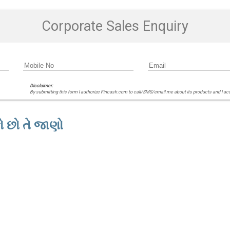
Corporate Sales Enquiry
Disclaimer:
By submitting this form I authorize Fincash.com to call/SMS/email me about its products and I ac
કો છો તે જાણો