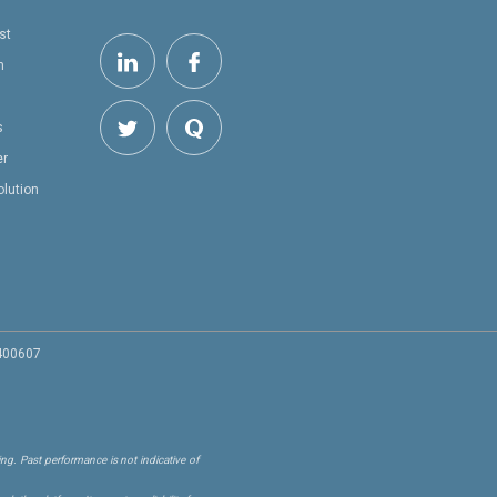
st
h
s
er
olution
 400607
ng. Past performance is not indicative of