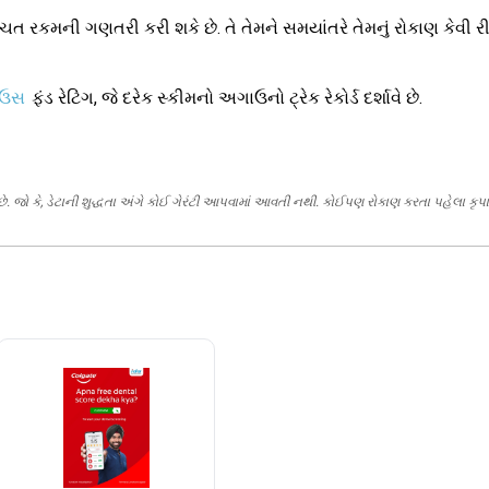
બચત રકમની ગણતરી કરી શકે છે. તે તેમને સમયાંતરે તેમનું રોકાણ કેવી ર
ાઉસ
ફંડ રેટિંગ, જે દરેક સ્કીમનો અગાઉનો ટ્રેક રેકોર્ડ દર્શાવે છે.
. જો કે, ડેટાની શુદ્ધતા અંગે કોઈ ગેરંટી આપવામાં આવતી નથી. કોઈપણ રોકાણ કરતા પહેલા કૃપા