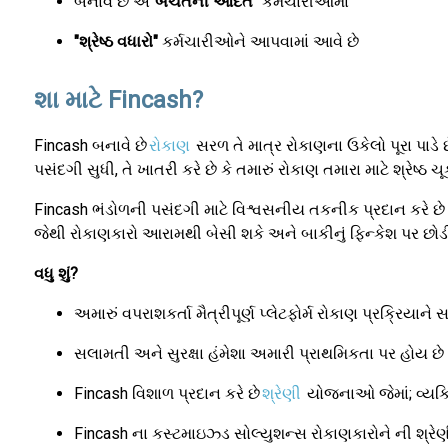
બનાવે છે એ
"બચતની આદત"
કર્મચારીઓમાં
"શ્રેષ્ઠ વધારો"
કર્મચારીઓને આપવામાં આવે છે
શા માટે Fincash?
Fincash બનાવે છે
રોકાણ
સરળ તે માત્ર રોકાણના ઉકેલો પૂરા પાડે છ
પસંદગી સુધી, તે ખાતરી કરે છે કે તમારું રોકાણ તમારા માટે શ્રેષ્ઠ ચ
Fincash ભંડોળની પસંદગી માટે વિશ્વસનીય તકનીક પ્રદાન કરે છે (
જેથી રોકાણકારો આરામથી બેસી શકે અને બાકીનું ફિન્કેશ પર છોડી 
વધુ શું?
અમારું વપરાશકર્તા મૈત્રીપૂર્ણ પ્લેટફોર્મ રોકાણ પ્રક્રિયાન
સલામતી અને સુરક્ષા હંમેશા અમારી પ્રાથમિકતા પર હોય છે
Fincash વિશાળ પ્રદાન કરે છે
શ્રેણી
યોજનાઓ જેમાં; વ્યક્
Fincash ના કસ્ટમાઇઝ્ડ સોલ્યુશન્સ રોકાણકારોને ની શ્રે