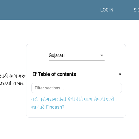
LOG IN
SI
Gujarati
📑 Table of contents
સાથે કામ કરવા
એક ઝડપી નજર
તમે પ્રોગ્રામમાંથી કેવી રીતે લાભ મેળવી શકો છો તે જાણો
શા માટે Fincash?