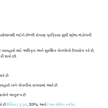
જનથી લઈને છેલ્લી રોકાણ પ્રક્રિયા સુધી શ્રેષ્ઠ ભંડોળની
વ્યવહારો માટે અધિકૃત અને સુરક્ષિત ચેનલોનો ઉપયોગ કરે છે,
કરી શકો છો.
કે છે.
વહારો બંને ગોપનીય રાખવામાં આવે છે.
તોને અનુરૂપ છે.
ે છે
લિક્વિડ ફંડ્સ
, SIPs, અને
ટેક્સ સેવિંગ સ્કીમ
.