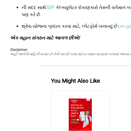
ની મદદ સાથે
SIP
કેલ્ક્યુલેટર રોકાણકારો તેમની વર્તમાન 
પણ કરે છે.
શ્રેષ્ઠ યોજના પ્રદાન કરવા માટે, પ્લેટફોર્મ બનાવ્યું છે
ઇન-હ
એક મહાન સંગઠન માટે આગળ છીએ!
Disclaimer:
અહીં આપેલી માહિતી સચોટ છે તેની ખાતરી કરવા માટેના તમામ પ્રયાસો કરવામાં આવ્યા છે
You Might Also Like