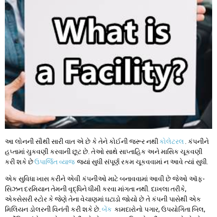
આ લોનની સૌથી સારી વાત એ છે કે તેને કોઈની જરૂર નથી
કોલેટરલ
. કંપનીને
હપ્તામાં ચુકવણી કરવાની છૂટ છે. તેઓ સાથે સાપ્તાહિક અને માસિક ચૂકવણી
કરી શકે છે
ઉપાર્જિત વ્યાજ
જ્યાં સુધી સંપૂર્ણ રકમ ચૂકવવામાં ન આવે ત્યાં સુધી.
એક સુવિધા ખાસ કરીને એવી કંપનીઓ માટે બનાવવામાં આવી છે જેઓ ઑફ-
સિઝન દરમિયાન તેમની વૃદ્ધિને ધીમી કરવા માંગતા નથી. દાખલા તરીકે,
એક્સેસરી સ્ટોર કે જેણે તેના વેચાણમાં ઘટાડો જોયો છે તે કંપની પાસેથી એક
મિલિયન ડોલરની વિનંતી કરી શકે છે.
બેંક
કામદારોનો પગાર, ઉપયોગિતા બિલ,