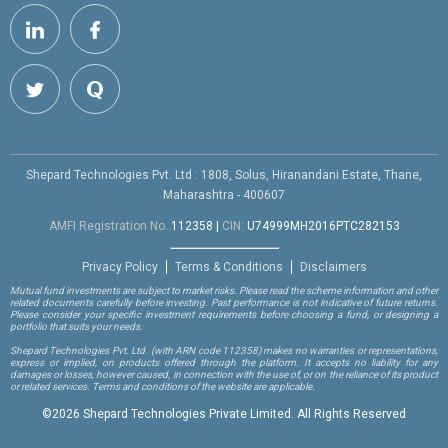
Shepard Technologies Pvt. Ltd : 1808, Solus, Hiranandani Estate, Thane,
Maharashtra - 400607
AMFI Registration No.
112358
|
CIN:
U74999MH2016PTC282153
Privacy Policy
Terms & Conditions
Disclaimers
Mutual fund investments are subject to market risks. Please read the scheme information and other
related documents carefully before investing. Past performance is not indicative of future returns.
Please consider your specific investment requirements before choosing a fund, or designing a
portfolio that suits your needs.
Shepard Technologies Pvt. Ltd.
(with ARN code 112358)
makes no warranties or representations,
express or implied, on products offered through the platform. It accepts no liability for any
damages or losses, however caused, in connection with the use of, or on the reliance of its product
or related services. Terms and conditions of the website are applicable.
©
2026 Shepard Technologies Private Limited. All Rights Reserved