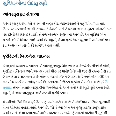
સુવિધાઓના ઉદાહરણો
ઓવરડ્રાફ્ટ સેવાઓ
ઓવરડ્રાફ્ટ સેવાઓ કંપનીની નાણાકીય જરૂરિયાતોને પહોંચી વળવા માટે
ડિઝાઇન કરવામાં આવી છે જ્યારે તેમની પાસે રોકડનો અભાવ હોય. લોનની રકમ
પર ફીની ચોક્કસ ટકાવારી, તેમજ વ્યાજ વસૂલવામાં આવે છે. આ સુવિધા લોન
કરતાં ઓછી કિંમત સાથે આવે છે. વધુમાં, તેઓ પ્રારંભિક ચૂકવણી માટે કોઈપણ
દંડ અથવા વધારાની ફી સામેલ કરતા નથી.
ક્રેડિટની બિઝનેસ લાઇન્સ
ધિરાણની વ્યવસાય લાઇન એ લોનનું અસુરક્ષિત સ્વરૂપ છે જે કંપનીઓને બેંકો,
ક્રેડિટ યુનિયનો અને અન્ય નાણાં ધીરનાર પાસેથી તેમની જરૂરી રકમની રોકડ
ઉધાર લેવા સક્ષમ બનાવે છે. લોન વાજબી કિંમતે ઉપલબ્ધ છે અને બેંક LOC પર
લવચીક કાર્યકાળ ઓફર કરે છે. વ્યવસાયો ઉચ્ચ પ્રવેશ મેળવી શકે છે
ક્રેડિટ
મર્યાદા
તેમની તમામ નાણાકીય જરૂરિયાતો અને કાર્યકારી મૂડી પૂરી કરવા માટે.
વધુમાં, તે એક અનુકૂળ અને ઝડપી પ્રક્રિયા છે.
કંપનીઓ રિવોલ્વિંગ ક્રેડિટ પણ પસંદ કરી શકે છે. તે કોઈપણ માસિક ચૂકવણી
વિના ચોક્કસ મર્યાદા સાથે આવે છે. જો કે આ લોન પર હજુ વ્યાજ વસૂલવામાં
આવે છે. તે એવા વ્યવસાયો માટે રચાયેલ છે કે જેમણે તેમની કાર્યકારી મૂડીની