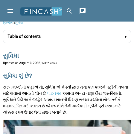
ફિન્કેશ
»
સુવિધા
Table of contents
સુવિધા
Updated on
August 3, 2026
, 12812 views
સુવિધા શું છે?
સરળ શબ્દોમાં કહીએ તો, સુવિધા એ કંપની દ્વારા તેના કામકાજને પહોંચી વળવા
માટે લેવામાં આવતી લોન છે
પાટનગર
અથવા અન્ય નાણાકીય જરૂરિયાતો.
સુવિધાને પેઢી અને જાહેર અથવા ખાનગી ધિરાણ સંસ્થા વચ્ચેના સોદા તરીકે
વ્યાખ્યાયિત કરી શકાય છે જે કંપનીને તેની કાર્યકારી મૂડીને પૂરી કરવા માટે
ચોક્કસ રકમ ઉધાર લેવા સક્ષમ બનાવે છે.