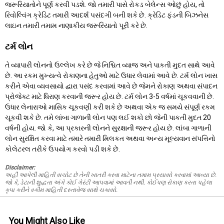
જરૂરિયાતોને પૂર્ણ કરવી પડશે. જો તમારી પાસે રોકડ બેલેન્સ ઓછું હોય, તો
રિવોલ્વિંગ ક્રેડિટ તમારી આદર્શ પસંદગી બની શકે છે. ક્રેડિટ ફંડની બિઝનેસ
લાઇન તમારી તમામ નાણાકીય જરૂરિયાતો પૂરી કરે છે.
ટર્મ લોન
તે વ્યાપારી લોનનો ઉલ્લેખ કરે છે જે નિશ્ચિત વ્યાજ અને પાકતી મુદત સાથે આવે
છે. આ રકમ મુખ્યત્વે રોકાણના હેતુઓ માટે ઉધાર લેવામાં આવે છે. ટર્મ લોન ખાસ
કરીને એવા વ્યવસાયો દ્વારા પસંદ કરવામાં આવે છે જેમને રોકાણ અથવા સંપાદન
પ્રોજેક્ટ માટે ધિરાણ કરવાની જરૂર હોય છે. ટર્મ લોન 3-5 વર્ષમાં ચૂકવવાની છે.
ઉધાર લેનારાઓ માસિક ચૂકવણી કરી શકે છે અથવા એક જ સમયે સંપૂર્ણ રકમ
ચૂકવી શકે છે. તમે લાંબા ગાળાની લોન પણ લઈ શકો છો જેની પાકતી મુદત 20
વર્ષની હોય. જો કે, આ પ્રકારની લોનને સુરક્ષાની જરૂર હોય છે. લાંબા ગાળાની
લોન સુરક્ષિત કરવા માટે તમારે તમારી મિલકત અથવા અન્ય મૂલ્યવાન સંપત્તિનો
કોલેટરલ તરીકે ઉપયોગ કરવો પડી શકે છે.
Disclaimer:
અહીં આપેલી માહિતી સચોટ છે તેની ખાતરી કરવા માટેના તમામ પ્રયાસો કરવામાં આવ્યા છે.
જો કે, ડેટાની શુદ્ધતા અંગે કોઈ ગેરંટી આપવામાં આવતી નથી. કોઈપણ રોકાણ કરતા પહેલા
કૃપા કરીને સ્કીમ માહિતી દસ્તાવેજ સાથે ચકાસો.
You Might Also Like