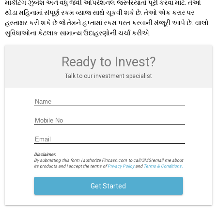
માર્કેટિંગ ઝુંબેશ અને વધુ જેવી ઓપરેશનલ જરૂરિયાતો પૂરી કરવા માટે. તેઓ
થોડા મહિનામાં સંપૂર્ણ રકમ વ્યાજ સાથે ચૂકવી શકે છે. તેઓ એક કરાર પર
હસ્તાક્ષર કરી શકે છે જે તેમને હપ્તામાં રકમ પરત કરવાની મંજૂરી આપે છે. ચાલો
સુવિધાઓના કેટલાક સામાન્ય ઉદાહરણોની ચર્ચા કરીએ.
Ready to Invest?
Talk to our investment specialist
Disclaimer:
By submitting this form I authorize Fincash.com to call/SMS/email me about
its products and I accept the terms of
Privacy Policy
and
Terms & Conditions.
Get Started