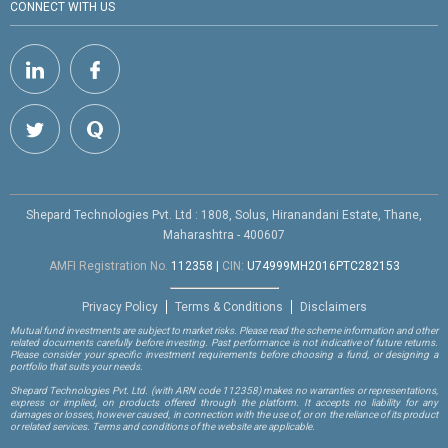
CONNECT WITH US
Shepard Technologies Pvt. Ltd : 1808, Solus, Hiranandani Estate, Thane,
Maharashtra - 400607
AMFI Registration No.
112358
|
CIN:
U74999MH2016PTC282153
Privacy Policy
Terms & Conditions
Disclaimers
Mutual fund investments are subject to market risks. Please read the scheme information and other
related documents carefully before investing. Past performance is not indicative of future returns.
Please consider your specific investment requirements before choosing a fund, or designing a
portfolio that suits your needs.
Shepard Technologies Pvt. Ltd.
(with ARN code 112358)
makes no warranties or representations,
express or implied, on products offered through the platform. It accepts no liability for any
damages or losses, however caused, in connection with the use of, or on the reliance of its product
or related services. Terms and conditions of the website are applicable.