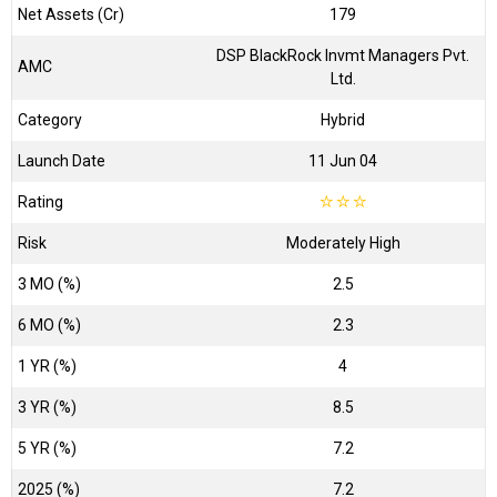
Net Assets (Cr)
₹179
DSP BlackRock Invmt Managers Pvt.
AMC
Ltd.
Category
Hybrid
Launch Date
11 Jun 04
Rating
☆
☆
☆
Risk
Moderately High
3 MO (%)
2.5
6 MO (%)
2.3
1 YR (%)
4
3 YR (%)
8.5
5 YR (%)
7.2
2025 (%)
7.2