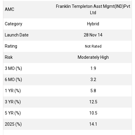
Franklin Templeton Asst Mgmt(IND)Pvt
AMC
Ltd
Category
Hybrid
Launch Date
28 Nov 14
Rating
Not Rated
Risk
Moderately High
3 MO (%)
1.9
6 MO (%)
3.2
1 YR (%)
5.8
3 YR (%)
12.5
5 YR (%)
10.5
2025 (%)
14.1