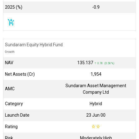
2025 (%)
-0.9
add_shopping_cart
Sundaram Equity Hybrid Fund
Growth
NAV
₹135.137
↑ 0.78 (0.58 %)
Net Assets (Cr)
₹1,954
Sundaram Asset Management
AMC
Company Ltd
Category
Hybrid
Launch Date
23 Jun 00
Rating
☆
☆
Risk
Moderately High