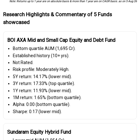
Note: Returns up to 1 year are on absolute basis & more than 1 year are on CAGR basis. as on 5 Aug 26
Research Highlights & Commentary of 5 Funds
showcased
BOI AXA Mid and Small Cap Equity and Debt Fund
Bottom quartile AUM (₹1,695 Cr).
Established history (10+ yrs).
Not Rated.
Risk profile: Moderately High.
5Y return: 14.17% (lower mid).
3Y return: 17.33% (top quartile).
1Y return: 11.93% (lower mid).
1M return: 1.65% (bottom quartile).
Alpha: 0.00 (bottom quartile).
Sharpe: 0.17 (lower mid).
Sundaram Equity Hybrid Fund