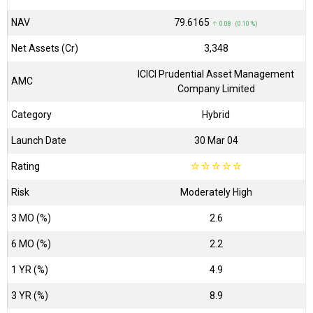
NAV
₹79.6165
↑ 0.08 (0.10 %)
Net Assets (Cr)
₹3,348
ICICI Prudential Asset Management
AMC
Company Limited
Category
Hybrid
Launch Date
30 Mar 04
Rating
☆
☆
☆
☆
☆
Risk
Moderately High
3 MO (%)
2.6
6 MO (%)
2.2
1 YR (%)
4.9
3 YR (%)
8.9