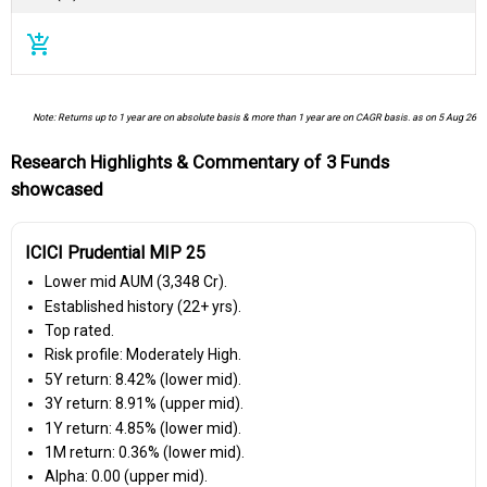
add_shopping_cart
Note: Returns up to 1 year are on absolute basis & more than 1 year are on CAGR basis. as on 5 Aug 26
Research Highlights & Commentary of 3 Funds
showcased
ICICI Prudential MIP 25
Lower mid AUM (₹3,348 Cr).
Established history (22+ yrs).
Top rated.
Risk profile: Moderately High.
5Y return: 8.42% (lower mid).
3Y return: 8.91% (upper mid).
1Y return: 4.85% (lower mid).
1M return: 0.36% (lower mid).
Alpha: 0.00 (upper mid).