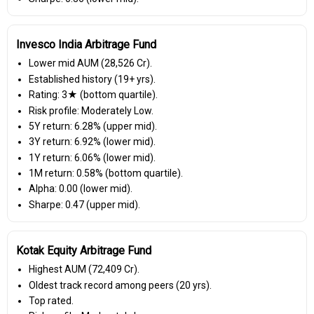
Invesco India Arbitrage Fund
Lower mid AUM (₹28,526 Cr).
Established history (19+ yrs).
Rating: 3★ (bottom quartile).
Risk profile: Moderately Low.
5Y return: 6.28% (upper mid).
3Y return: 6.92% (lower mid).
1Y return: 6.06% (lower mid).
1M return: 0.58% (bottom quartile).
Alpha: 0.00 (lower mid).
Sharpe: 0.47 (upper mid).
Kotak Equity Arbitrage Fund
Highest AUM (₹72,409 Cr).
Oldest track record among peers (20 yrs).
Top rated.