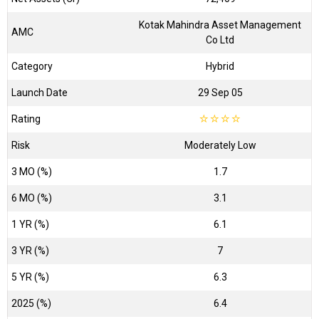
Kotak Mahindra Asset Management
AMC
Co Ltd
Category
Hybrid
Launch Date
29 Sep 05
Rating
☆
☆
☆
☆
Risk
Moderately Low
3 MO (%)
1.7
6 MO (%)
3.1
1 YR (%)
6.1
3 YR (%)
7
5 YR (%)
6.3
2025 (%)
6.4