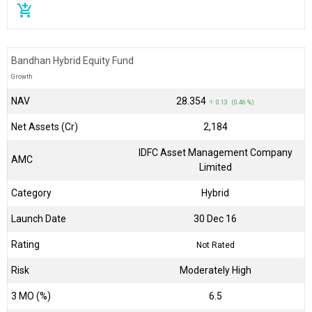
add_shopping_cart
Bandhan Hybrid Equity Fund
Growth
NAV
₹28.354
↑ 0.13 (0.46 %)
Net Assets (Cr)
₹2,184
IDFC Asset Management Company
AMC
Limited
Category
Hybrid
Launch Date
30 Dec 16
Rating
Not Rated
Risk
Moderately High
3 MO (%)
6.5