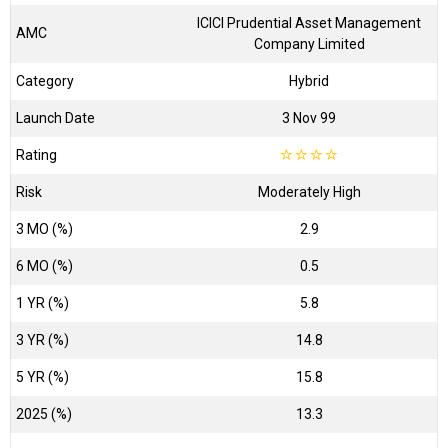
ICICI Prudential Asset Management
AMC
Company Limited
Category
Hybrid
Launch Date
3 Nov 99
Rating
☆
☆
☆
☆
Risk
Moderately High
3 MO (%)
2.9
6 MO (%)
0.5
1 YR (%)
5.8
3 YR (%)
14.8
5 YR (%)
15.8
2025 (%)
13.3