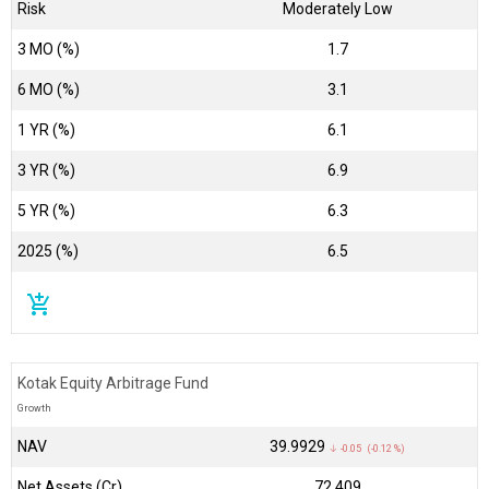
Risk
Moderately Low
3 MO (%)
1.7
6 MO (%)
3.1
1 YR (%)
6.1
3 YR (%)
6.9
5 YR (%)
6.3
2025 (%)
6.5
add_shopping_cart
Kotak Equity Arbitrage Fund
Growth
NAV
₹39.9929
↓ -0.05 (-0.12 %)
Net Assets (Cr)
₹72,409