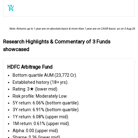
add_shopping_cart
Note: Returns up to 1 year are on absolute basis & more than 1 year are on CAGR basis. as on 5 Aug 26
Research Highlights & Commentary of 3 Funds
showcased
HDFC Arbitrage Fund
Bottom quartile AUM (₹23,772 Cr).
Established history (18+ yrs).
Rating: 3★ (lower mid).
Risk profile: Moderately Low.
5Y return: 6.06% (bottom quartile).
3Y return: 6.91% (bottom quartile).
1Y return: 6.08% (upper mid).
1M return: 0.61% (upper mid).
Alpha: 0.00 (upper mid).
Sharpe: 0.36 (lower mid).