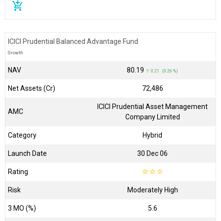
add_shopping_cart
ICICI Prudential Balanced Advantage Fund
Growth
NAV
₹80.19
↑ 0.21 (0.26 %)
Net Assets (Cr)
₹72,486
ICICI Prudential Asset Management
AMC
Company Limited
Category
Hybrid
Launch Date
30 Dec 06
Rating
☆
☆
☆
Risk
Moderately High
3 MO (%)
5.6