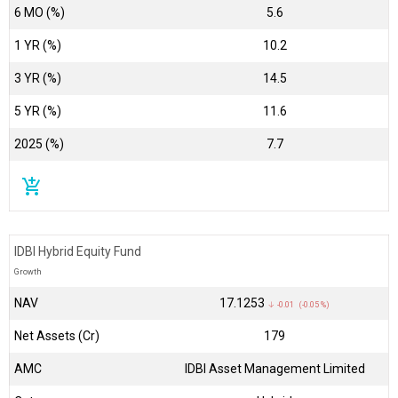
6 MO (%)
5.6
1 YR (%)
10.2
3 YR (%)
14.5
5 YR (%)
11.6
2025 (%)
7.7
add_shopping_cart
IDBI Hybrid Equity Fund
Growth
NAV
₹17.1253
↓ -0.01 (-0.05 %)
Net Assets (Cr)
₹179
AMC
IDBI Asset Management Limited