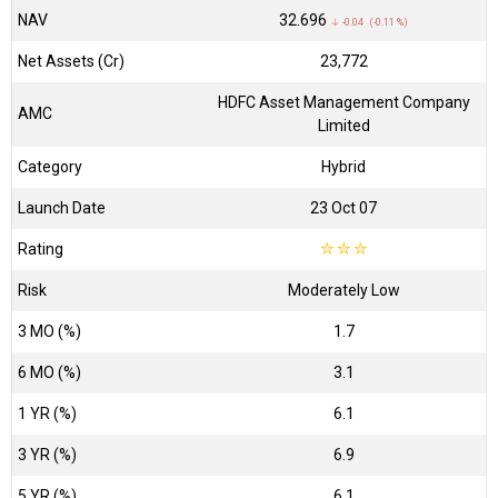
NAV
₹32.696
↓ -0.04 (-0.11 %)
Net Assets (Cr)
₹23,772
HDFC Asset Management Company
AMC
Limited
Category
Hybrid
Launch Date
23 Oct 07
Rating
☆
☆
☆
Risk
Moderately Low
3 MO (%)
1.7
6 MO (%)
3.1
1 YR (%)
6.1
3 YR (%)
6.9
5 YR (%)
6.1