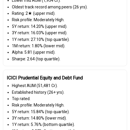
Lower mid AUM (₹1,954 Cr).
Oldest track record among peers (26 yrs).
Rating: 2★ (upper mid).
Risk profile: Moderately High.
5Y return: 14.20% (upper mid).
3Y return: 16.03% (upper mid).
1Y return: 27.10% (top quartile).
1M return: 1.80% (lower mid).
Alpha: 5.81 (upper mid).
Sharpe: 2.64 (top quartile).
ICICI Prudential Equity and Debt Fund
Highest AUM (₹51,481 Cr).
Established history (26+ yrs).
Top rated.
Risk profile: Moderately High.
5Y return: 15.84% (top quartile).
3Y return: 14.80% (lower mid).
1Y return: 5.76% (bottom quartile).