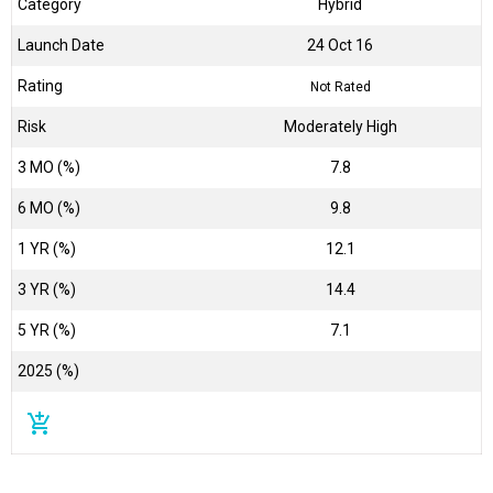
Category
Hybrid
Launch Date
24 Oct 16
Rating
Not Rated
Risk
Moderately High
3 MO (%)
7.8
6 MO (%)
9.8
1 YR (%)
12.1
3 YR (%)
14.4
5 YR (%)
7.1
2025 (%)
add_shopping_cart