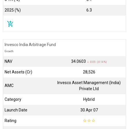
2025 (%)
6.3
add_shopping_cart
Invesco India Arbitrage Fund
Growth
NAV
₹34.0603
↓ -0.05 (-0.14 %)
Net Assets (Cr)
₹28,526
Invesco Asset Management (India)
AMC
Private Ltd
Category
Hybrid
Launch Date
30 Apr 07
Rating
☆
☆
☆