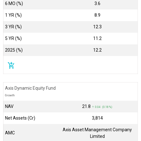
6 MO (%)
3.6
1 YR (%)
8.9
3 YR (%)
12.3
5 YR (%)
11.2
2025 (%)
12.2
add_shopping_cart
Axis Dynamic Equity Fund
Growth
NAV
₹21.8
↑ 0.04 (0.18 %)
Net Assets (Cr)
₹3,814
Axis Asset Management Company
AMC
Limited