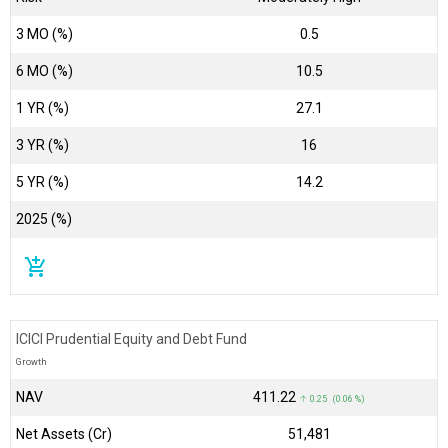
3 MO (%)
0.5
6 MO (%)
10.5
1 YR (%)
27.1
3 YR (%)
16
5 YR (%)
14.2
2025 (%)
add_shopping_cart
ICICI Prudential Equity and Debt Fund
Growth
NAV
₹411.22
↑ 0.25 (0.06 %)
Net Assets (Cr)
₹51,481