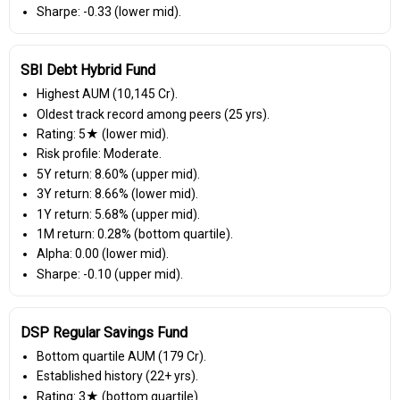
Sharpe: -0.33 (lower mid).
SBI Debt Hybrid Fund
Highest AUM (₹10,145 Cr).
Oldest track record among peers (25 yrs).
Rating: 5★ (lower mid).
Risk profile: Moderate.
5Y return: 8.60% (upper mid).
3Y return: 8.66% (lower mid).
1Y return: 5.68% (upper mid).
1M return: 0.28% (bottom quartile).
Alpha: 0.00 (lower mid).
Sharpe: -0.10 (upper mid).
DSP Regular Savings Fund
Bottom quartile AUM (₹179 Cr).
Established history (22+ yrs).
Rating: 3★ (bottom quartile).