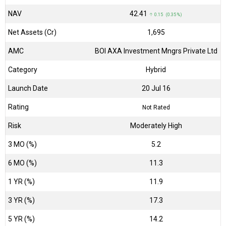
NAV
₹42.41
↑ 0.15 (0.35 %)
Net Assets (Cr)
₹1,695
AMC
BOI AXA Investment Mngrs Private Ltd
Category
Hybrid
Launch Date
20 Jul 16
Rating
Not Rated
Risk
Moderately High
3 MO (%)
5.2
6 MO (%)
11.3
1 YR (%)
11.9
3 YR (%)
17.3
5 YR (%)
14.2