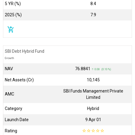
5 YR (%)
8.4
2025 (%)
7.9
add_shopping_cart
SBI Debt Hybrid Fund
Growth
NAV
₹76.8841
↑ 0.08 (0.10 %)
Net Assets (Cr)
₹10,145
SBI Funds Management Private
AMC
Limited
Category
Hybrid
Launch Date
9 Apr 01
Rating
☆
☆
☆
☆
☆