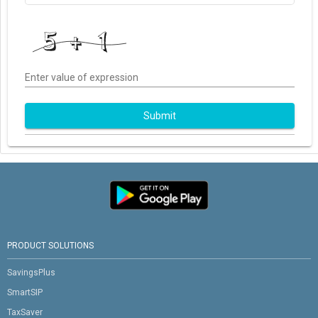
Enter value of expression
Submit
PRODUCT SOLUTIONS
SavingsPlus
SmartSIP
TaxSaver