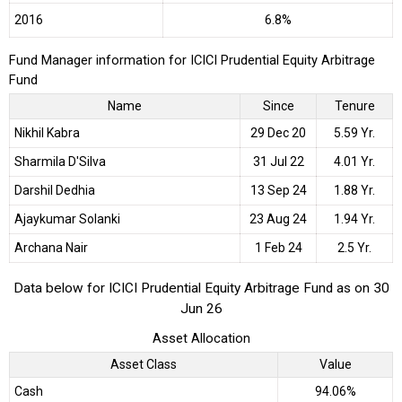
2016
6.8%
Fund Manager information for ICICI Prudential Equity Arbitrage
Fund
Name
Since
Tenure
Nikhil Kabra
29 Dec 20
5.59 Yr.
Sharmila D'Silva
31 Jul 22
4.01 Yr.
Darshil Dedhia
13 Sep 24
1.88 Yr.
Ajaykumar Solanki
23 Aug 24
1.94 Yr.
Archana Nair
1 Feb 24
2.5 Yr.
Data below for ICICI Prudential Equity Arbitrage Fund as on 30
Jun 26
Asset Allocation
Asset Class
Value
Cash
94.06%