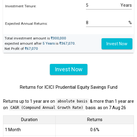
Years
Investment Tenure:
%
Expected Annual Returns:
Total investment amount is
₹300,000
Invest Now
expected amount after
5 Years
is
₹367,070
.
Net Profit of
₹67,070
Invest Now
Returns for ICICI Prudential Equity Savings Fund
Returns up to 1 year are on
& more than 1 year are
absolute basis
on
basis. as on 7 Aug 26
CAGR (Compound Annual Growth Rate)
Duration
Returns
1 Month
0.6%