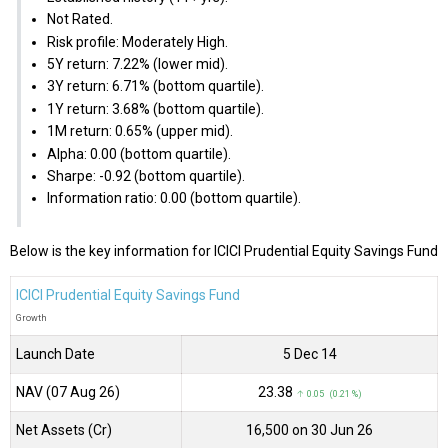
Not Rated.
Risk profile: Moderately High.
5Y return: 7.22% (lower mid).
3Y return: 6.71% (bottom quartile).
1Y return: 3.68% (bottom quartile).
1M return: 0.65% (upper mid).
Alpha: 0.00 (bottom quartile).
Sharpe: -0.92 (bottom quartile).
Information ratio: 0.00 (bottom quartile).
Below is the key information for ICICI Prudential Equity Savings Fund
ICICI Prudential Equity Savings Fund
Growth
Launch Date
5 Dec 14
NAV (07 Aug 26)
₹23.38
↑ 0.05 (0.21 %)
Net Assets (Cr)
₹16,500 on 30 Jun 26