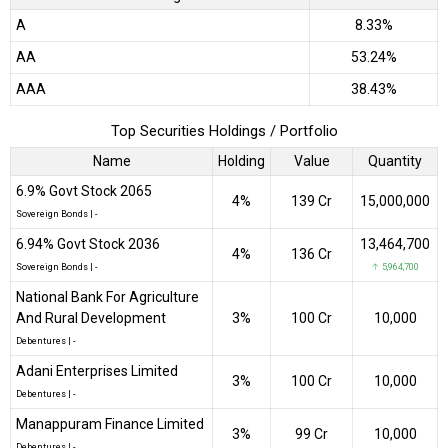
A
8.33%
AA
53.24%
AAA
38.43%
Top Securities Holdings / Portfolio
Name
Holding
Value
Quantity
6.9% Govt Stock 2065
4%
₹139 Cr
15,000,000
Sovereign Bonds
|
-
6.94% Govt Stock 2036
13,464,700
4%
₹136 Cr
Sovereign Bonds
|
-
↑ 5,964,700
National Bank For Agriculture
And Rural Development
3%
₹100 Cr
10,000
Debentures
|
-
Adani Enterprises Limited
3%
₹100 Cr
10,000
Debentures
|
-
Manappuram Finance Limited
3%
₹99 Cr
10,000
Debentures
|
-