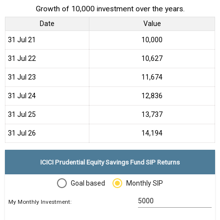
Growth of 10,000 investment over the years.
Date
Value
31 Jul 21
₹10,000
31 Jul 22
₹10,627
31 Jul 23
₹11,674
31 Jul 24
₹12,836
31 Jul 25
₹13,737
31 Jul 26
₹14,194
ICICI Prudential Equity Savings Fund SIP Returns
Goal based
Monthly SIP
My Monthly Investment: