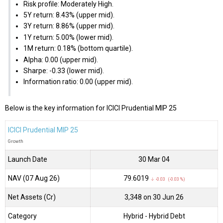
Risk profile: Moderately High.
5Y return: 8.43% (upper mid).
3Y return: 8.86% (upper mid).
1Y return: 5.00% (lower mid).
1M return: 0.18% (bottom quartile).
Alpha: 0.00 (upper mid).
Sharpe: -0.33 (lower mid).
Information ratio: 0.00 (upper mid).
Below is the key information for ICICI Prudential MIP 25
ICICI Prudential MIP 25
Growth
Launch Date
30 Mar 04
NAV (07 Aug 26)
₹79.6019
↓ -0.03 (-0.03 %)
Net Assets (Cr)
₹3,348 on 30 Jun 26
Category
Hybrid
- Hybrid Debt