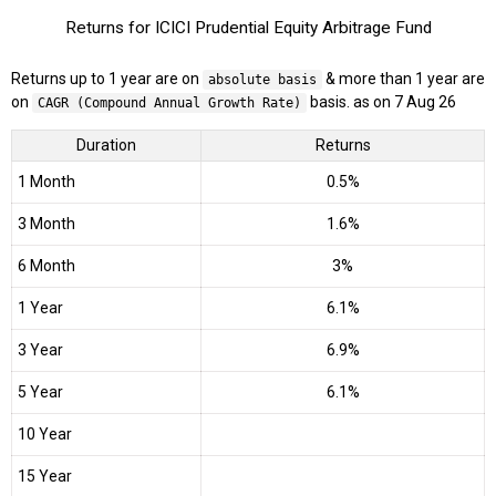
Returns for ICICI Prudential Equity Arbitrage Fund
Returns up to 1 year are on
& more than 1 year are
absolute basis
on
basis. as on 7 Aug 26
CAGR (Compound Annual Growth Rate)
Duration
Returns
1 Month
0.5%
3 Month
1.6%
6 Month
3%
1 Year
6.1%
3 Year
6.9%
5 Year
6.1%
10 Year
15 Year