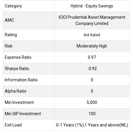
Category
Hybrid
- Equity Savings
ICICI Prudential Asset Management
AMC
Company Limited
Rating
Not Rated
Risk
Moderately High
Expense Ratio
0.97
Sharpe Ratio
-0.92
Information Ratio
0
Alpha Ratio
0
Min Investment
5,000
Min SIP Investment
100
Exit Load
0-1 Years (1%),1 Years and above(NIL)