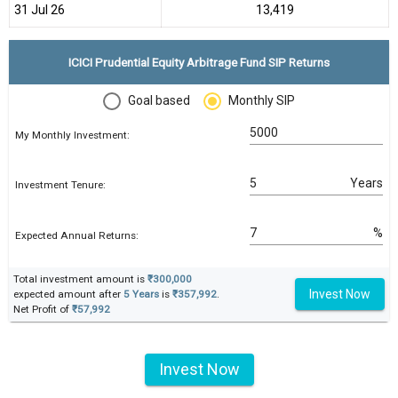
31 Jul 26
₹13,419
ICICI Prudential Equity Arbitrage Fund SIP Returns
Goal based
Monthly SIP
My Monthly Investment:
Years
Investment Tenure:
%
Expected Annual Returns:
Total investment amount is
₹300,000
Invest Now
expected amount after
5 Years
is
₹357,992
.
Net Profit of
₹57,992
Invest Now