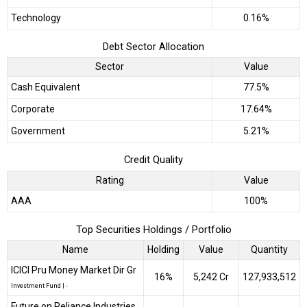
Technology
0.16%
Debt Sector Allocation
Sector
Value
Cash Equivalent
77.5%
Corporate
17.64%
Government
5.21%
Credit Quality
Rating
Value
AAA
100%
Top Securities Holdings / Portfolio
Name
Holding
Value
Quantity
ICICI Pru Money Market Dir Gr
16%
₹5,242 Cr
127,933,512
Investment Fund
|
-
Future on Reliance Industries