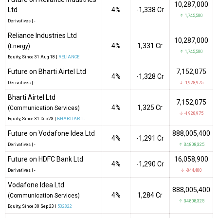
10,287,000
Ltd
4%
-₹1,338 Cr
↑ 1,745,500
Derivatives
|
-
Reliance Industries Ltd
10,287,000
4%
₹1,331 Cr
(Energy)
↑ 1,745,500
Equity
, Since
31 Aug 18 |
RELIANCE
Future on Bharti Airtel Ltd
7,152,075
4%
-₹1,328 Cr
Derivatives
|
-
↓ -1,928,975
Bharti Airtel Ltd
7,152,075
4%
₹1,325 Cr
(Communication Services)
↓ -1,928,975
Equity
, Since
31 Dec 23 |
BHARTIARTL
Future on Vodafone Idea Ltd
888,005,400
4%
-₹1,291 Cr
Derivatives
|
-
↑ 34,808,325
Future on HDFC Bank Ltd
16,058,900
4%
-₹1,290 Cr
Derivatives
|
-
↓ -844,400
Vodafone Idea Ltd
888,005,400
4%
₹1,284 Cr
(Communication Services)
↑ 34,808,325
Equity
, Since
30 Sep 23 |
532822