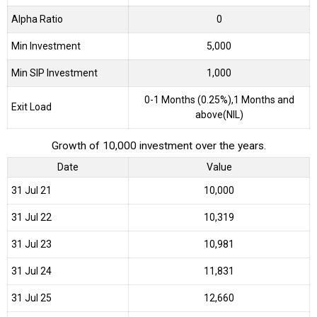
Alpha Ratio
0
Min Investment
5,000
Min SIP Investment
1,000
0-1 Months (0.25%),1 Months and
Exit Load
above(NIL)
Growth of 10,000 investment over the years.
Date
Value
31 Jul 21
₹10,000
31 Jul 22
₹10,319
31 Jul 23
₹10,981
31 Jul 24
₹11,831
31 Jul 25
₹12,660