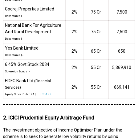
Godrej Properties Limited
2%
₹75 Cr
7,500
Debentures
|
-
National Bank For Agriculture
And Rural Development
2%
₹75 Cr
7,500
Debentures
|
-
Yes Bank Limited
2%
₹65 Cr
650
Debentures
|
-
6.45% Govt Stock 2034
2%
₹55 Cr
5,369,910
Sovereign Bonds
|
-
HDFC Bank Ltd
(Financial
2%
₹55 Cr
669,141
Services)
Equity
, Since
31 Jan 24 |
HDFCBANK
2. ICICI Prudential Equity Arbitrage Fund
The investment objective of Income Optimiser Plan under the
scheme is to seek to generate low volatility returns by using