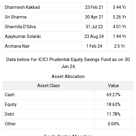
Dharmesh Kakkad
23 Feb 21
5.44 Yr.
Sri Sharma
30 Apr 21
5.26 Yr.
Sharmila D'Silva
31 Jul 22
4.01 Yr.
Ajaykumar Solanki
23 Aug 24
1.94 Yr.
Archana Nair
1 Feb 24
2.5 Yr.
Data below for ICICI Prudential Equity Savings Fund as on 30
Jun 26
Asset Allocation
Asset Class
Value
Cash
69.27%
Equity
18.63%
Debt
11.78%
Other
0.04%