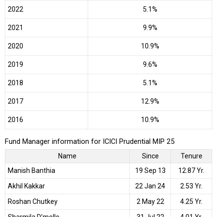
2022
5.1%
2021
9.9%
2020
10.9%
2019
9.6%
2018
5.1%
2017
12.9%
2016
10.9%
Fund Manager information for ICICI Prudential MIP 25
Name
Since
Tenure
Manish Banthia
19 Sep 13
12.87 Yr.
Akhil Kakkar
22 Jan 24
2.53 Yr.
Roshan Chutkey
2 May 22
4.25 Yr.
Sharmila D’mello
31 Jul 22
4.01 Yr.