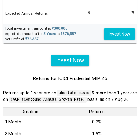
%
Expected Annual Returns:
Total investment amount is
₹300,000
Invest Now
expected amount after
5 Years
is
₹376,357
.
Net Profit of
₹76,357
Invest Now
Returns for ICICI Prudential MIP 25
Returns up to 1 year are on
& more than 1 year are
absolute basis
on
basis. as on 7 Aug 26
CAGR (Compound Annual Growth Rate)
Duration
Returns
1 Month
0.2%
3 Month
1.9%