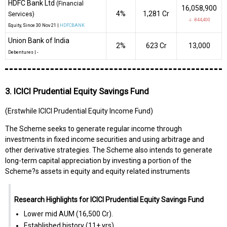
HDFC Bank Ltd
(Financial
16,058,900
4%
₹1,281 Cr
Services)
↓ -844,400
Equity
, Since
30 Nov 21 |
HDFCBANK
Union Bank of India
2%
₹623 Cr
13,000
Debentures
|
-
3. ICICI Prudential Equity Savings Fund
(Erstwhile ICICI Prudential Equity Income Fund)
The Scheme seeks to generate regular income through
investments in fixed income securities and using arbitrage and
other derivative strategies. The Scheme also intends to generate
long-term capital appreciation by investing a portion of the
Scheme?s assets in equity and equity related instruments
Research Highlights for ICICI Prudential Equity Savings Fund
Lower mid AUM (₹16,500 Cr).
Established history (11+ yrs).