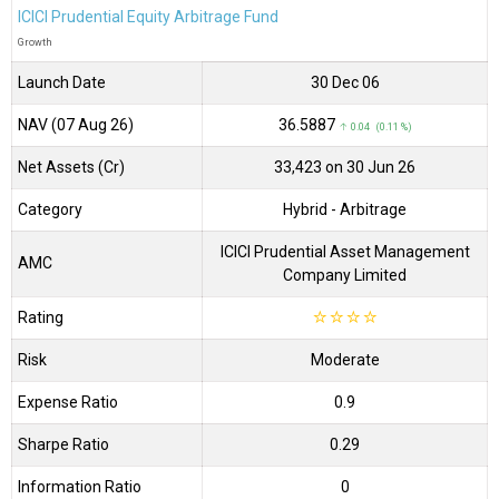
ICICI Prudential Equity Arbitrage Fund
Growth
Launch Date
30 Dec 06
NAV (07 Aug 26)
₹36.5887
↑ 0.04 (0.11 %)
Net Assets (Cr)
₹33,423 on 30 Jun 26
Category
Hybrid
- Arbitrage
ICICI Prudential Asset Management
AMC
Company Limited
Rating
☆
☆
☆
☆
Risk
Moderate
Expense Ratio
0.9
Sharpe Ratio
0.29
Information Ratio
0