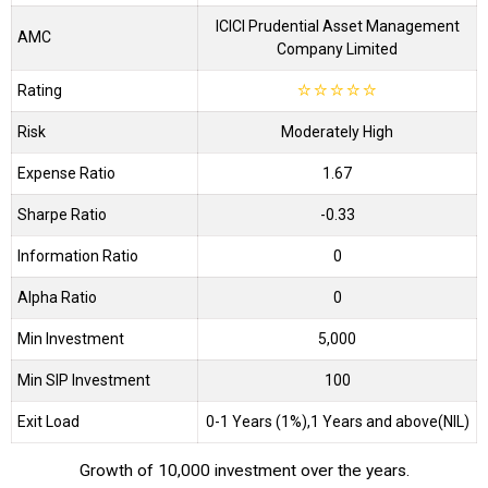
ICICI Prudential Asset Management
AMC
Company Limited
Rating
☆
☆
☆
☆
☆
Risk
Moderately High
Expense Ratio
1.67
Sharpe Ratio
-0.33
Information Ratio
0
Alpha Ratio
0
Min Investment
5,000
Min SIP Investment
100
Exit Load
0-1 Years (1%),1 Years and above(NIL)
Growth of 10,000 investment over the years.