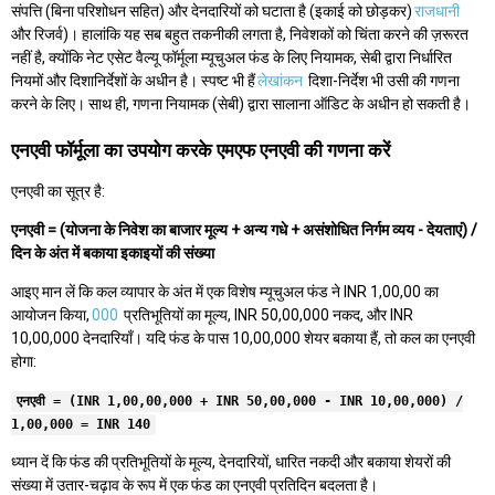
संपत्ति (बिना परिशोधन सहित) और देनदारियों को घटाता है (इकाई को छोड़कर)
राजधानी
और रिजर्व)। हालांकि यह सब बहुत तकनीकी लगता है, निवेशकों को चिंता करने की ज़रूरत
नहीं है, क्योंकि नेट एसेट वैल्यू फॉर्मूला म्यूचुअल फंड के लिए नियामक, सेबी द्वारा निर्धारित
नियमों और दिशानिर्देशों के अधीन है। स्पष्ट भी हैं
लेखांकन
दिशा-निर्देश भी उसी की गणना
करने के लिए। साथ ही, गणना नियामक (सेबी) द्वारा सालाना ऑडिट के अधीन हो सकती है।
एनएवी फॉर्मूला का उपयोग करके एमएफ एनएवी की गणना करें
एनएवी का सूत्र है:
एनएवी = (योजना के निवेश का बाजार मूल्य + अन्य गधे + असंशोधित निर्गम व्यय - देयताएं) /
दिन के अंत में बकाया इकाइयों की संख्या
आइए मान लें कि कल व्यापार के अंत में एक विशेष म्यूचुअल फंड ने INR 1,00,00 का
आयोजन किया,
000
प्रतिभूतियों का मूल्य, INR 50,00,000 नकद, और INR
10,00,000 देनदारियाँ। यदि फंड के पास 10,00,000 शेयर बकाया हैं, तो कल का एनएवी
होगा:
एनएवी = (INR 1,00,00,000 + INR 50,00,000 - INR 10,00,000) /
1,00,000 = INR 140
ध्यान दें कि फंड की प्रतिभूतियों के मूल्य, देनदारियों, धारित नकदी और बकाया शेयरों की
संख्या में उतार-चढ़ाव के रूप में एक फंड का एनएवी प्रतिदिन बदलता है।