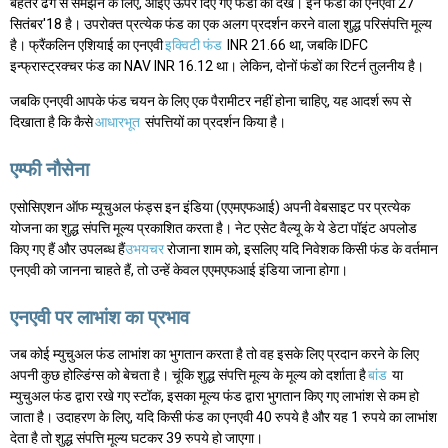
बेहतर ढंग से समझने के लिए, आइए ऊपर दिए गए फंडों को देखें। इन फंडों की एनएवी 27
सितंबर'18 है। उपरोक्त प्रत्येक फंड का एक अलग प्रदर्शन करने वाला शुद्ध परिसंपत्ति मूल्य
है। फ्रैंकलिन एशियाई का एनएवी
इक्विटी फंड
INR 21.66 था, जबकि IDFC
इन्फ्रास्ट्रक्चर फंड का NAV INR 16.12 था। लेकिन, दोनों फंडों का रिटर्न तुलनीय है।
जबकि एनएवी आपके फंड चयन के लिए एक पैरामीटर नहीं होना चाहिए, यह आदर्श रूप से
दिखाता है कि कैसे
आधारभूत
संपत्तियों का प्रदर्शन किया है।
एम्फी नौसेना
एसोसिएशन ऑफ म्यूचुअल फंड्स इन इंडिया (एएमएफआई) अपनी वेबसाइट पर प्रत्येक
योजना का शुद्ध संपत्ति मूल्य प्रकाशित करता है। नेट एसेट वैल्यू के ये डेटा पॉइंट अपलोड
किए गए हैं और उपलब्ध हैं
उभयचर
रोजाना शाम को, इसलिए यदि निवेशक किसी फंड के वर्तमान
एनएवी को जानना चाहते हैं, तो उन्हें केवल एएमएफआई इंडिया जाना होगा।
एनएवी पर लाभांश का प्रभाव
जब कोई म्युचुअल फंड लाभांश का भुगतान करता है तो वह इसके लिए प्रदान करने के लिए
अपनी कुछ होल्डिंग्स को बेचता है। चूंकि शुद्ध संपत्ति मूल्य के मूल्य को दर्शाता है
बांड
या
म्युचुअल फंड द्वारा रखे गए स्टॉक, इसका मूल्य फंड द्वारा भुगतान किए गए लाभांश से कम हो
जाता है। उदाहरण के लिए, यदि किसी फंड का एनएवी 40 रुपये है और यह 1 रुपये का लाभांश
देता है तो शुद्ध संपत्ति मूल्य घटकर 39 रुपये हो जाएगा।