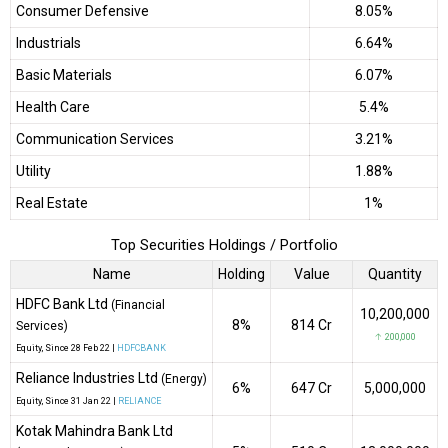
Consumer Defensive
8.05%
Industrials
6.64%
Basic Materials
6.07%
Health Care
5.4%
Communication Services
3.21%
Utility
1.88%
Real Estate
1%
Top Securities Holdings / Portfolio
Name
Holding
Value
Quantity
HDFC Bank Ltd
(Financial
10,200,000
8%
₹814 Cr
Services)
↑ 200,000
Equity
, Since
28 Feb 22 |
HDFCBANK
Reliance Industries Ltd
(Energy)
6%
₹647 Cr
5,000,000
Equity
, Since
31 Jan 22 |
RELIANCE
Kotak Mahindra Bank Ltd