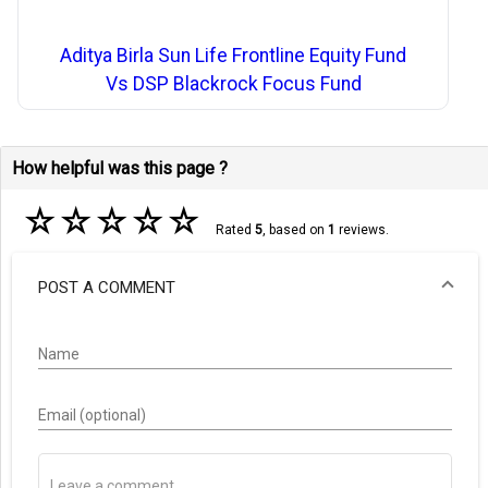
Aditya Birla Sun Life Frontline Equity Fund
Vs DSP Blackrock Focus Fund
How helpful was this page ?
☆
☆
☆
☆
☆
Rated
5
, based on
1
reviews.
POST A COMMENT
Name
Email (optional)