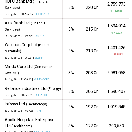
HDFC Bank Ltd
(Financial
2,759,773
3%
₹220 Cr
Services)
↑ 112,556
Equity
, Since
30 Apr 25 |
HDFCBANK
Axis Bank Ltd
(Financial
1,594,914
3%
₹215 Cr
Services)
↑ 96,526
Equity
, Since
31 May 22 |
532215
Welspun Corp Ltd
(Basic
1,401,426
3%
₹213 Cr
Materials)
↓ -338,883
Equity
, Since
31 Dec 21 |
532144
Minda Corp Ltd
(Consumer
3%
₹208 Cr
2,981,058
Cyclical)
Equity
, Since
31 Oct 21 |
MINDACORP
Reliance Industries Ltd
(Energy)
3%
₹206 Cr
1,590,407
Equity
, Since
30 Sep 21 |
RELIANCE
Infosys Ltd
(Technology)
3%
₹192 Cr
1,919,848
Equity
, Since
31 May 22 |
INFY
Apollo Hospitals Enterprise
Ltd
3%
₹177 Cr
203,553
(Healthcare)