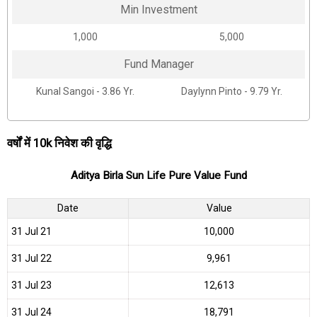
Min Investment
₹1,000
₹5,000
Fund Manager
Kunal Sangoi - 3.86 Yr.
Daylynn Pinto - 9.79 Yr.
वर्षों में 10k निवेश की वृद्धि
Aditya Birla Sun Life Pure Value Fund
Date
Value
31 Jul 21
₹10,000
31 Jul 22
₹9,961
31 Jul 23
₹12,613
31 Jul 24
₹18,791