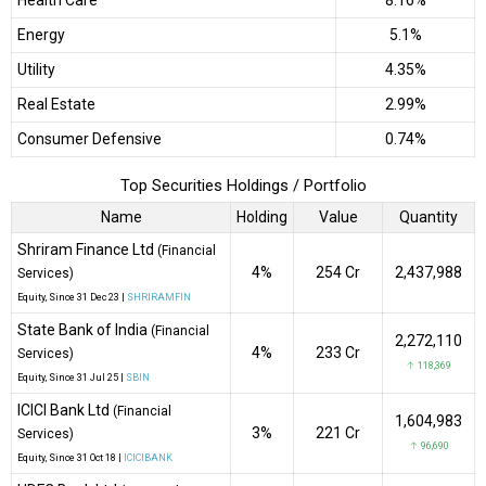
Health Care
8.16%
Energy
5.1%
Utility
4.35%
Real Estate
2.99%
Consumer Defensive
0.74%
Top Securities Holdings / Portfolio
Name
Holding
Value
Quantity
Shriram Finance Ltd
(Financial
4%
₹254 Cr
2,437,988
Services)
Equity
, Since
31 Dec 23 |
SHRIRAMFIN
State Bank of India
(Financial
2,272,110
4%
₹233 Cr
Services)
↑ 118,369
Equity
, Since
31 Jul 25 |
SBIN
ICICI Bank Ltd
(Financial
1,604,983
3%
₹221 Cr
Services)
↑ 96,690
Equity
, Since
31 Oct 18 |
ICICIBANK