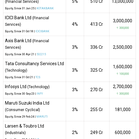
5%
₹510 Cr
13,000,000
(Financial Services)
Equity
, Since
31 Jan 25 |
KOTAKBANK
ICICI Bank Ltd
(Financial
3,000,000
4%
₹413 Cr
Services)
↑ 300,000
Equity
, Since
31 Oct 18 |
ICICIBANK
Axis Bank Ltd
(Financial
3%
₹336 Cr
2,500,000
Services)
Equity
, Since
30 Apr 21 |
532215
Tata Consultancy Services Ltd
1,600,000
3%
₹325 Cr
(Technology)
↑ 100,000
Equity
, Since
31 Oct 21 |
TCS
Infosys Ltd
2,700,000
(Technology)
3%
₹270 Cr
Equity
, Since
30 Sep 23 |
INFY
↑ 300,000
Maruti Suzuki India Ltd
3%
₹255 Cr
181,000
(Consumer Cyclical)
Equity
, Since
29 Feb 24 |
MARUTI
Larsen & Toubro Ltd
2%
₹249 Cr
600,000
(Industrials)