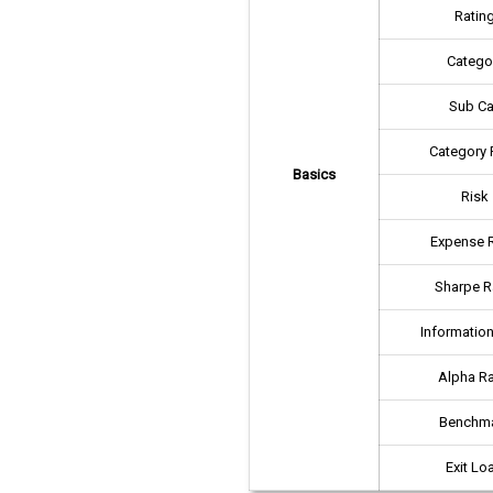
Ratin
Catego
Sub Ca
Category 
Basics
Risk
Expense R
Sharpe R
Information
Alpha Ra
Benchm
Exit Lo