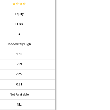
☆
☆
☆
☆
Equity
ELSS
4
Moderately High
1.68
-0.3
-0.24
0.31
Not Available
NIL