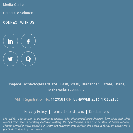
Media Center
Corporate Solution
CONNECT WITH US
Shepard Technologies Pvt. Ltd : 1808, Solus, Hiranandani Estate, Thane,
Maharashtra - 400607
AMFI Registration No.
112358
|
CIN:
U74999MH2016PTC282153
Privacy Policy
Terms & Conditions
Disclaimers
Mutual fund investments are subject to market risks. Please read the scheme information and other
related documents carefully before investing. Past performance is not indicative of future returns.
Please consider your specific investment requirements before choosing a fund, or designing a
portfolio that suits your needs.