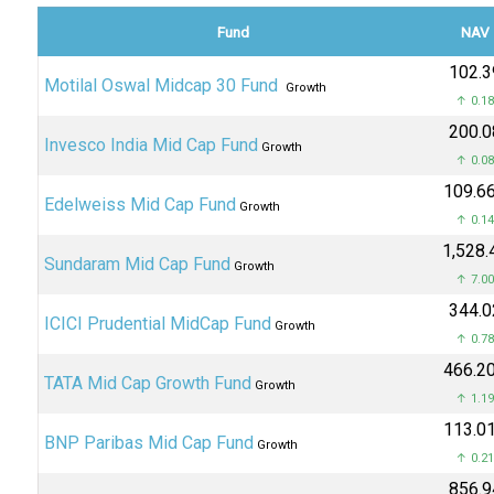
Fund
NAV
₹102.3
Motilal Oswal Midcap 30 Fund
Growth
↑ 0.1
₹200.0
Invesco India Mid Cap Fund
Growth
↑ 0.0
₹109.6
Edelweiss Mid Cap Fund
Growth
↑ 0.1
₹1,528.
Sundaram Mid Cap Fund
Growth
↑ 7.0
₹344.0
ICICI Prudential MidCap Fund
Growth
↑ 0.7
₹466.2
TATA Mid Cap Growth Fund
Growth
↑ 1.1
₹113.0
BNP Paribas Mid Cap Fund
Growth
↑ 0.2
₹856.9