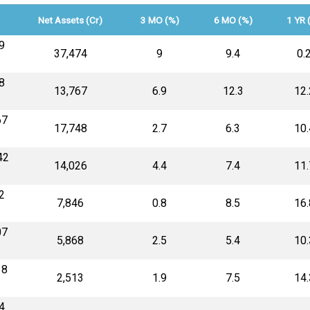
Net Assets (Cr)
3 MO (%)
6 MO (%)
1 YR 
9
₹37,474
9
9.4
0.
8
8
₹13,767
6.9
12.3
12.
8
67
₹17,748
2.7
6.3
10.
4
42
₹14,026
4.4
7.4
11.
0
2
₹7,846
0.8
8.5
16.
8
07
₹5,868
2.5
5.4
10.
9
18
₹2,513
1.9
7.5
14.
1
4