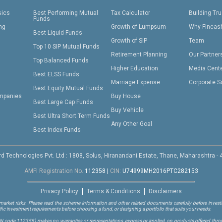
sics
Best Performing Mutual
Tax Calculator
Building Tru
Funds
ing
Growth of Lumpsum
Why Fincas
Best Liquid Funds
Growth of SIP
Team
Top 10 SIP Mutual Funds
Retirement Planning
Our Partner
Top Balanced Funds
Higher Education
Media Cent
Best ELSS Funds
Marriage Expense
Corporate S
Best Equity Mutual Funds
mpanies
Buy House
Best Large Cap Funds
Buy Vehicle
Best Ultra Short Term Funds
Any Other Goal
Best Index Funds
d Technologies Pvt. Ltd : 1808, Solus, Hiranandani Estate, Thane, Maharashtra -
AMFI Registration No.
112358
|
CIN:
U74999MH2016PTC282153
Privacy Policy
Terms & Conditions
Disclaimers
arket risks. Please read the scheme information and other related documents carefully before investi
ific investment requirements before choosing a fund, or designing a portfolio that suits your needs.
RN code 112358)
makes no warranties or representations, express or implied, on products offered through