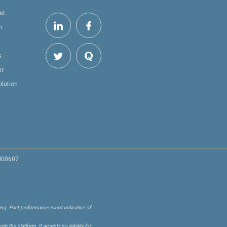
st
h
s
er
olution
 400607
ng. Past performance is not indicative of
 the platform. It accepts no liability for