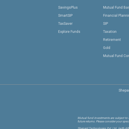
SavingsPlus
Mutual Fund Ba
SmartSIP
Financial Plann
TaxSaver
SIP
Explore Funds
Taxation
Retirement
Gold
Mutual Fund Co
Shepar
Mutual fund investments are subject to m
future returns. Please consider your spec
Shepard Technologies Pvt. Ltd.
(with A