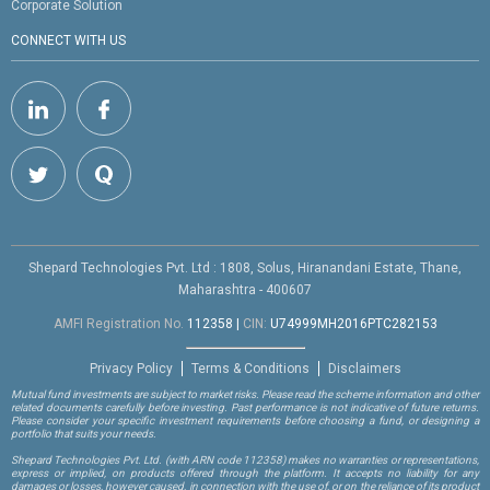
Corporate Solution
CONNECT WITH US
Shepard Technologies Pvt. Ltd : 1808, Solus, Hiranandani Estate, Thane,
Maharashtra - 400607
AMFI Registration No.
112358
|
CIN:
U74999MH2016PTC282153
Privacy Policy
Terms & Conditions
Disclaimers
Mutual fund investments are subject to market risks. Please read the scheme information and other
related documents carefully before investing. Past performance is not indicative of future returns.
Please consider your specific investment requirements before choosing a fund, or designing a
portfolio that suits your needs.
Shepard Technologies Pvt. Ltd.
(with ARN code 112358)
makes no warranties or representations,
express or implied, on products offered through the platform. It accepts no liability for any
damages or losses, however caused, in connection with the use of, or on the reliance of its product