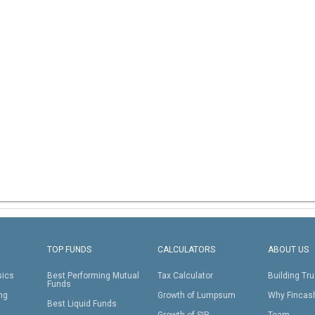
TOP FUNDS
CALCULATORS
ABOUT US
sics
Best Performing Mutual
Tax Calculator
Building Tru
Funds
ing
Growth of Lumpsum
Why Fincas
Best Liquid Funds
Growth of SIP
Team