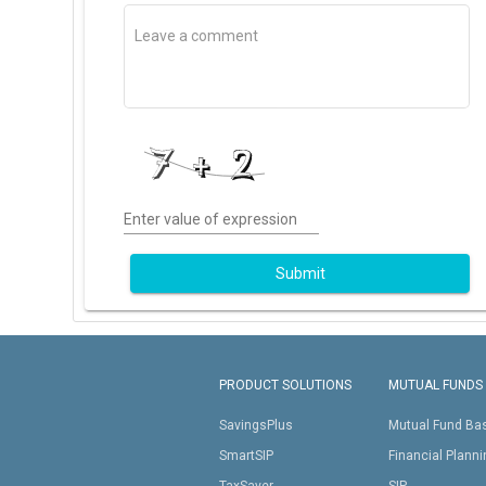
Enter value of expression
Submit
PRODUCT SOLUTIONS
MUTUAL FUNDS
SavingsPlus
Mutual Fund Ba
SmartSIP
Financial Plann
TaxSaver
SIP