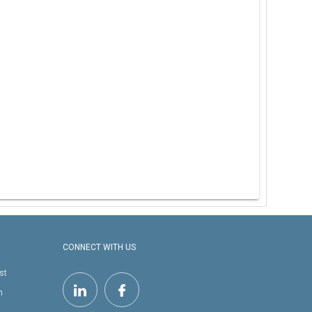
CONNECT WITH US
st
h