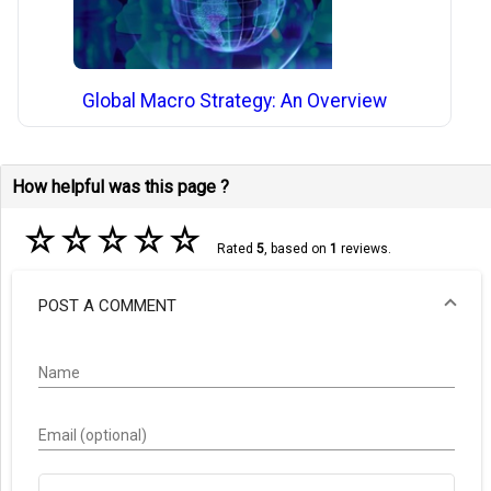
Global Macro Strategy: An Overview
How helpful was this page ?
☆
☆
☆
☆
☆
Rated
5
, based on
1
reviews.
POST A COMMENT
Name
Email (optional)