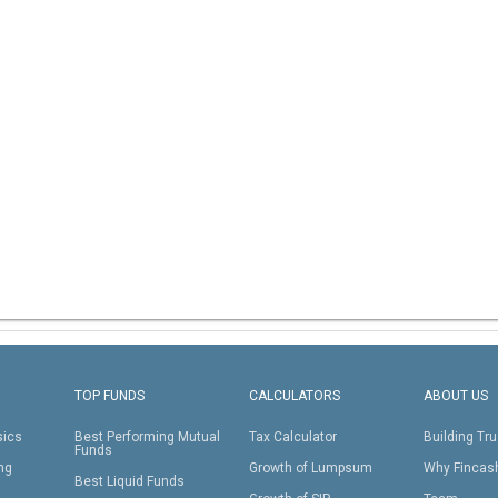
TOP FUNDS
CALCULATORS
ABOUT US
sics
Best Performing Mutual
Tax Calculator
Building Tru
Funds
ing
Growth of Lumpsum
Why Fincas
Best Liquid Funds