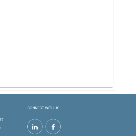
CONNECT WITH US
st
h