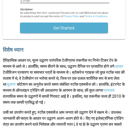
Disclaimer:
By submitting this form I authorize Fincash.com to call/SMS/email me about
its products and I accept the terms of
Privacy Policy
and
Terms & Conditions.
Get Started
विशेष ध्यान
ऐतिहासिक आधार पर, मूल्य उद्धरण पारंपरिक टेलीग्राफ तकनीक पर निर्भर टिकर टेप के
माध्यम से आते थे। हालाँकि, समय बीतने के साथ, उद्धरण दैनिक पर प्रसारित होने लगे
आधार
टेलीविजन प्रसारण या समाचार पत्रों के माध्यम से। ब्रोकरेज ग्राहक जो कुछ स्टॉक भाव की
तलाश में थे, वे टेलीफोन पर भरोसा करते थे, जिस पर एक दलाल शारीरिक रूप से बना लेता
था
बुलाना
कोटेशन का अनुरोध करते समय संबंधित स्टॉक एक्सचेंज को। हालांकि, इंटरनेट के
माध्यम से ऑनलाइन ट्रेडिंग की अवधारणा के आगमन के साथ, की कुल लागत
प्रस्ताव
वास्तविक समय के उद्धरणों में काफी गिरावट आई है। इसलिए, यह तकनीक जल्द ही 2010 के
समय तक काफी प्रसिद्ध हो गई।
उसी का उपयोग करते हुए, स्टॉक एक्सचेंज आम जनता को उद्धरण देने में सक्षम थे। उपलब्ध
जानकारी की मात्रा के आधार पर उद्धरण अलग-अलग होते थे। दिए गए इलेक्ट्रॉनिक ट्रेडिंग
तंत्र का उपयोग करने वाले निवेशक और व्यापारी स्तर I, II या III के उद्धरण प्राप्त कर सकते