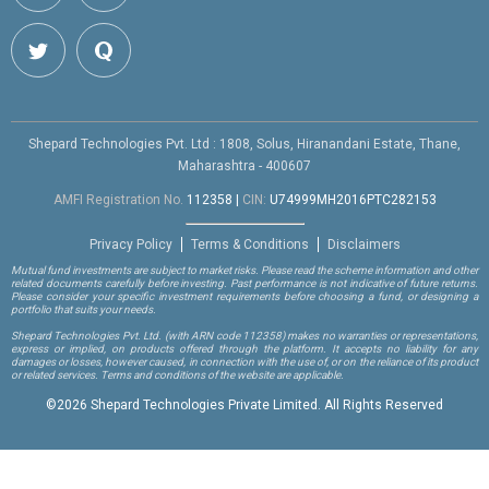
Shepard Technologies Pvt. Ltd : 1808, Solus, Hiranandani Estate, Thane,
Maharashtra - 400607
AMFI Registration No.
112358
|
CIN:
U74999MH2016PTC282153
Privacy Policy
Terms & Conditions
Disclaimers
Mutual fund investments are subject to market risks. Please read the scheme information and other
related documents carefully before investing. Past performance is not indicative of future returns.
Please consider your specific investment requirements before choosing a fund, or designing a
portfolio that suits your needs.
Shepard Technologies Pvt. Ltd.
(with ARN code 112358)
makes no warranties or representations,
express or implied, on products offered through the platform. It accepts no liability for any
damages or losses, however caused, in connection with the use of, or on the reliance of its product
or related services. Terms and conditions of the website are applicable.
©
2026 Shepard Technologies Private Limited. All Rights Reserved