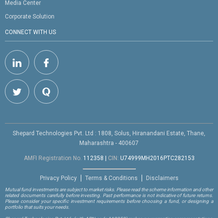
Media Center
Corporate Solution
CONNECT WITH US
Shepard Technologies Pvt. Ltd : 1808, Solus, Hiranandani Estate, Thane,
Maharashtra - 400607
AMFI Registration No.
112358
|
CIN:
U74999MH2016PTC282153
Privacy Policy
Terms & Conditions
Disclaimers
Mutual fund investments are subject to market risks. Please read the scheme information and other
related documents carefully before investing. Past performance is not indicative of future returns.
Please consider your specific investment requirements before choosing a fund, or designing a
portfolio that suits your needs.