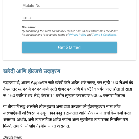
Disclaimer:
By submitting this form I authorize Fincash.com to call/SMS/email me about
its products and I accept the terms of
Privacy Policy
and
Terms & Conditions.
Get Started
खरेदी आणि होल्डचे उदाहरण
उदाहरणार्थ, आपण Appleपल साठे खरेदी केले आहेत असे समजू. जर तुम्ही 100 शेअर्स बंद
केल्या तर रू. २० मे २०२० मध्ये प्रति शेअर २० आणि मे २०31१ पर्यंत साठा होता तो साठा
रु. 160 प्रति शेअर. तेथे, केवळ 11 वर्षात तुम्हाला जवळपास 900% परतावा मिळाला.
या धोरणाविरूद्ध असलेले लोक मुळात असा दावा करतात की गुंतवणूकदार नफा लॉक
करण्याऐवजी अस्थिरता वाढवून नफा काढून टाकतात आणि शेअर बाजाराची वेळ कमी करत
असतात. अर्थात, असे व्यावसायिक आहेत ज्यांना अल्प मुदतीच्या व्यापारासह नियमित यश
मिळते; तथापि, जोखीम नेहमीच जास्त असतात.
Disclaimer: