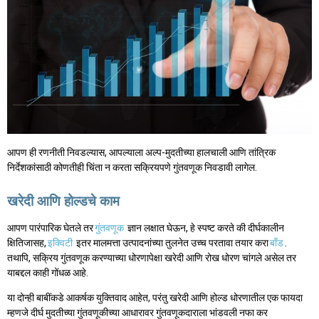
आपण ही रणनीती निवडल्यास, आपल्याला अल्प-मुदतीच्या हालचाली आणि तांत्रिक
निर्देशकांसाठी कोणतीही चिंता न करता सक्रियपणे गुंतवणूक निवडावी लागेल.
खरेदी आणि होल्डचे काम
आपण पारंपारिक घेतले तर
गुंतवणूक
ज्ञान लक्षात घेऊन, हे स्पष्ट करते की दीर्घकालीन
क्षितिजासह,
इक्विटी
इतर मालमत्ता उत्पादनांच्या तुलनेत उच्च परतावा तयार करा
बाँड
.
तथापि, सक्रिय गुंतवणूक करण्याच्या धोरणापेक्षा खरेदी आणि रोख धोरण चांगले असेल तर
याबद्दल काही गोंधळ आहे.
या दोन्ही बाबींकडे आकर्षक युक्तिवाद आहेत, परंतु खरेदी आणि होल्ड धोरणातील एक फायदा
म्हणजे दीर्घ मुदतीच्या गुंतवणूकीच्या आधारावर गुंतवणूकदाराला भांडवली नफा कर