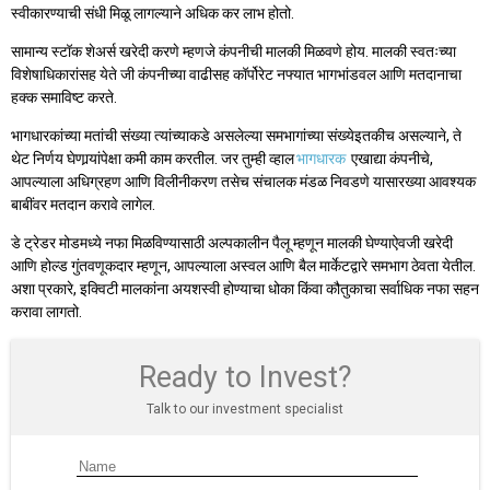
स्वीकारण्याची संधी मिळू लागल्याने अधिक कर लाभ होतो.
सामान्य स्टॉक शेअर्स खरेदी करणे म्हणजे कंपनीची मालकी मिळवणे होय. मालकी स्वतःच्या
विशेषाधिकारांसह येते जी कंपनीच्या वाढीसह कॉर्पोरेट नफ्यात भागभांडवल आणि मतदानाचा
हक्क समाविष्ट करते.
भागधारकांच्या मतांची संख्या त्यांच्याकडे असलेल्या समभागांच्या संख्येइतकीच असल्याने, ते
थेट निर्णय घेणार्‍यांपेक्षा कमी काम करतील. जर तुम्ही व्हाल
भागधारक
एखाद्या कंपनीचे,
आपल्याला अधिग्रहण आणि विलीनीकरण तसेच संचालक मंडळ निवडणे यासारख्या आवश्यक
बाबींवर मतदान करावे लागेल.
डे ट्रेडर मोडमध्ये नफा मिळविण्यासाठी अल्पकालीन पैलू म्हणून मालकी घेण्याऐवजी खरेदी
आणि होल्ड गुंतवणूकदार म्हणून, आपल्याला अस्वल आणि बैल मार्केटद्वारे समभाग ठेवता येतील.
अशा प्रकारे, इक्विटी मालकांना अयशस्वी होण्याचा धोका किंवा कौतुकाचा सर्वाधिक नफा सहन
करावा लागतो.
Ready to Invest?
Talk to our investment specialist