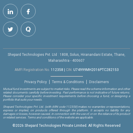
Shepard Technologies Pvt. Ltd : 1808, Solus, Hiranandani Estate, Thane,
Maharashtra - 400607
AMFI Registration No.
112358
|
CIN:
U74999MH2016PTC282153
Privacy Policy
Terms & Conditions
Disclaimers
Mutual fund investments are subject to market risks. Please read the scheme information and other
related documents carefully before investing. Past performance is not indicative of future returns.
Please consider your specific investment requirements before choosing a fund, or designing a
portfolio that suits your needs.
Shepard Technologies Pvt. Ltd.
(with ARN code 112358)
makes no warranties or representations,
express or implied, on products offered through the platform. It accepts no liability for any
damages or losses, however caused, in connection with the use of, or on the reliance of its product
or related services. Terms and conditions of the website are applicable.
©
2026 Shepard Technologies Private Limited. All Rights Reserved