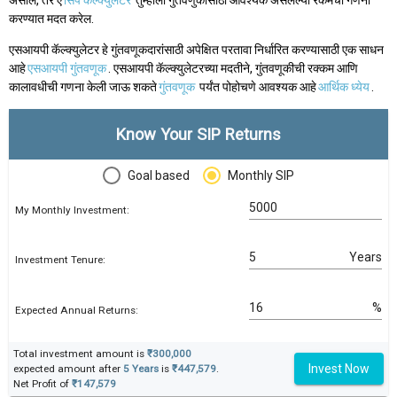
असाल, तर ए
सिप कॅल्क्युलेटर
तुम्हाला गुंतवणुकीसाठी आवश्यक असलेल्या रकमेची गणना
करण्यात मदत करेल.
एसआयपी कॅल्क्युलेटर हे गुंतवणूकदारांसाठी अपेक्षित परतावा निर्धारित करण्यासाठी एक साधन
आहे
एसआयपी गुंतवणूक
. एसआयपी कॅल्क्युलेटरच्या मदतीने, गुंतवणूकीची रक्कम आणि
कालावधीची गणना केली जाऊ शकते
गुंतवणूक
पर्यंत पोहोचणे आवश्यक आहे
आर्थिक ध्येय
.
Know Your SIP Returns
Goal based
Monthly SIP
My Monthly Investment:
Years
Investment Tenure:
%
Expected Annual Returns:
Total investment amount is
₹300,000
Invest Now
expected amount after
5 Years
is
₹447,579
.
Net Profit of
₹147,579