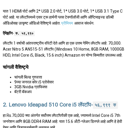
यात 1 HDMI पोर्ट आणि 2* USB 2.0 पोर्ट, 1* USB 3.0 पोर्ट, 1* USB 3.1 Type C
पोर्ट आहे. या लॅपटॉपमध्ये एसर ट्रू हार्मनी प्लस टेक्नॉलॉजी आणि ऑप्टिमाइज्ड डॉल्बी
ऑडिओसह उत्कृष्ट ऑडिओ वैशिष्ट्ये आहेत.
प्रीमियम
आवाज संवर्धन.
ऍमेझॉन
-
रु. ५९,९९०
लॅपटॉप 1 वर्षाची आंतरराष्ट्रीय वॉरंटी देते आणि हा एक उत्तम गेमिंग लॅपटॉप आहे. 70,000.
Acer Nitro 5 AN515-51 लॅपटॉप (Windows 10 Home, 8GB RAM, 1000GB
HDD, Intel Core i5, Black, 15.6 inch) Amazon वर योग्य किमतीत उपलब्ध आहे.
चांगली वैशिष्ट्ये
चांगली बिल्ड गुणवत्ता
9व्या जनरल कोर i5 प्रोसेसर
3GB Nvidia ग्राफिक्स
बॅटरी बॅकअप
2. Lenovo Ideapad 510 Core i5 लॅपटॉप-
५६,९९९ रु
हा Rs.70,000 च्या अंतर्गत सर्वोत्तम लॅपटॉपपैकी एक आहे, ज्यामध्ये Intel Core i5 7th
जनरेशन आणि 8GB DDR4 RAM आहे. यात 15.6 अँटी-ग्लेअर डिस्प्ले आहे आणि हे हेवी
गेमर आणि डिझाइनर्ससाठी अनुकूल आहे.