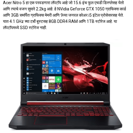
Acer Nitro 5 हा एक परवडणारा लॅपटॉप आहे जो 15.6 इंच फुल एचडी डिस्प्लेसह येतो
आणि त्याचे वजन सुमारे 2.2kg आहे. हे NVidia Geforce GTX 1050 ग्राफिक्स कार्ड
आणि 3GB समर्पित ग्राफिक्स मेमरी आणि 9व्या जनरल कोअर i5 इंटेल प्रोसेसरसह येते.
यात 4.1 GHz च्या टर्बो बूस्टसह 8GB DDR4 RAM आणि 1TB स्टोरेज आहे. या
लॅपटॉपमध्ये SSD स्टोरेज नाही.