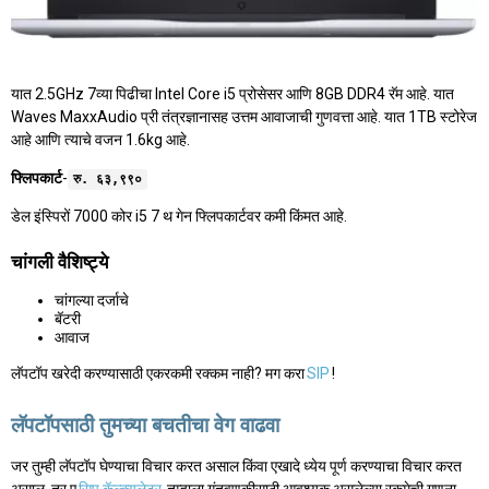
यात 2.5GHz 7व्या पिढीचा Intel Core i5 प्रोसेसर आणि 8GB DDR4 रॅम आहे. यात
Waves MaxxAudio प्री तंत्रज्ञानासह उत्तम आवाजाची गुणवत्ता आहे. यात 1TB स्टोरेज
आहे आणि त्याचे वजन 1.6kg आहे.
फ्लिपकार्ट
-
रु. ६३,९९०
डेल इंस्पिरों 7000 कोर i5 7 थ गेन फ्लिपकार्टवर कमी किंमत आहे.
चांगली वैशिष्ट्ये
चांगल्या दर्जाचे
बॅटरी
आवाज
लॅपटॉप खरेदी करण्यासाठी एकरकमी रक्कम नाही? मग करा
SIP
!
लॅपटॉपसाठी तुमच्या बचतीचा वेग वाढवा
जर तुम्ही लॅपटॉप घेण्याचा विचार करत असाल किंवा एखादे ध्येय पूर्ण करण्याचा विचार करत