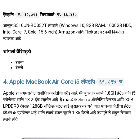
ऍमेझॉन
-
फ्लिपकार्ट
-
रु. ६२,७९९
रु. ६६,४९०
आसूस S510UN-BQ052T लॅपटॉप (Windows 10, 8GB RAM, 1000GB HDD,
Intel Core i7, Gold, 15.6 inch) Amazon आणि Flipkart वर कमी किमतीत
उपलब्ध आहे.
चांगली वैशिष्ट्ये
रचना
बॅटरी
4. Apple MacBook Air Core i5 लॅपटॉप-
६१,८९७ रु
Apple हा जगभरातील सर्वाधिक पसंतीचा ब्रँड आहे. मॅकबुक एअरमध्ये 1.8GH इंटेल कोर i5
प्रोसेसर आणि 13.2-इंच स्क्रीन आहे. हे macOS Sierra ऑपरेटिंग सिस्टम आणि 8GB
LPDDR3 रॅमसह 128GB सॉलिड-स्टेट हार्ड ड्राइव्हसह येते. यात पाचव्या पिढीचा इंटेल
कोअर i5 प्रोसेसर आहे आणि त्याचे वजन सुमारे 1.35 किलो आहे ज्यामुळे ते वाहून नेण्यास
हलके होते.