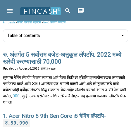
Fincash
»
बजेट फ्रेंडली गॅझेट्स
»
७०K अंतर्गत लॅपटॉप
Table of contents
रु. अंतर्गत 5 सर्वोत्तम बजेट-अनुकूल लॅपटॉप. 2022 मध्ये
खरेदी करण्यासाठी 70,000
Updated on
August 6, 2026
, 15713 views
तुम्हाला गेमिंग लॅपटॉप विकत घ्यायचा आहे किंवा व्हिडिओ एडिटिंग इत्यादीसारख्या कामांसाठी
ग्राफिक्स कार्ड आणि SSD असलेला एक. चांगली बातमी अशी आहे की तुमच्याकडे कमी
बजेटमध्येही दर्जेदार लॅपटॉप मिळू शकतात. येथे आहेत लॅपटॉप ज्यांची किंमत रु.70 पेक्षा कमी
असेल,
000
. तुम्ही उत्तम प्रोसेसर आणि स्टोरेज वैशिष्ट्यांसह हलक्या वजनाचा लॅपटॉप घेऊ
शकता.
1. Acer Nitro 5 9th Gen Core i5 गेमिंग लॅपटॉप-
रु.59,990