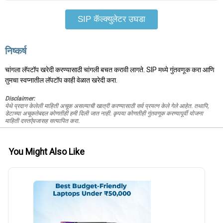
SIP कॅल्क्युलेटर उघडा
निष्कर्ष
चांगला लॅपटॉप खरेदी करण्यासाठी चांगली बचत करावी लागते. SIP मध्ये गुंतवणूक करा आणि
तुमचा स्वप्नातील लॅपटॉप काही वेळात खरेदी करा.
Disclaimer:
येथे प्रदान केलेली माहिती अचूक असल्याची खात्री करण्यासाठी सर्व प्रयत्न केले गेले आहेत. तथापि,
डेटाच्या अचूकतेबद्दल कोणतीही हमी दिली जात नाही. कृपया कोणतीही गुंतवणूक करण्यापूर्वी योजना
माहिती दस्तऐवजासह सत्यापित करा.
You Might Also Like