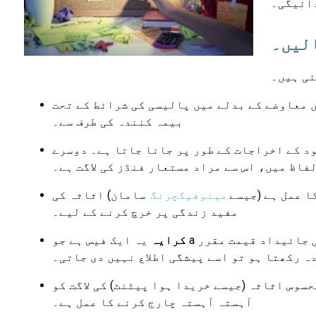
دائیگی۔
الیں۔
ئی ہیں۔
 معاوضے کے بدلے میں پالیسی کی شرائط کے تحت
بیمہ کنندہ کی طرف سے۔
ود کے اخراجات کے طور پر جانا جاتا ہے۔ دوسرے
فاظ میں، اس سے مراد مستعار فنڈز کی لاگت ہے۔
ا عمل ہے (جیسے
مینوفیکچرنگ
سامان) اثاثہ کی
مفید زندگی پر خرچ کرنے کے لیے۔
 جائیداد قیمت مقرر
کرایہ
ہ رکھتا ہو تو اسے پیشگی اطلاع نہیں دی جاتی۔
سوس اثاثہ (جیسے خریدا ہوا پیٹنٹ) کی لاگت کو
آہستہ آہستہ چارج کرنے کا عمل ہے۔