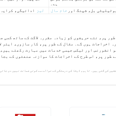
ہے۔
وٹیلیٹی بل، شپنگ اور
خام مال
لیز
ادائیگی، کرایہ، 
 طور پر، نئے حریفوں کو زیادہ مقررہ لاگت کے ساتھ کسی 
ہ اخراجات ہوں گے۔ مثال کے طور پر، کار سازوں، ایئر ل
و انشورنس اور ٹیکس جیسی خدمات میں مہارت رکھتے ہیں، 
 طور پر، اس طرح کے اخراجات کا موازنہ صنعتوں کے بجا
شیں کی گئی ہیں۔ تاہم، ڈیٹا کی درستگی کے حوالے سے کوئی ضمانت نہیں دی جاتی