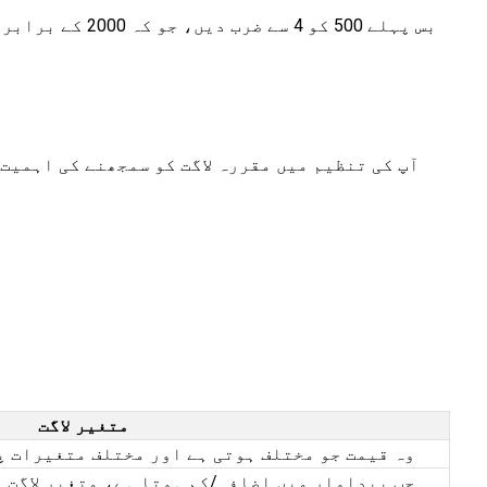
آپ کی تنظیم میں مقررہ لاگت کو سمجھنے کی اہمیت
متغیر لاگت
وہ قیمت جو مختلف ہوتی ہے اور مختلف متغیرات پ
جب پیداوار میں اضافہ/کم ہوتا ہے، متغیر لاگت 