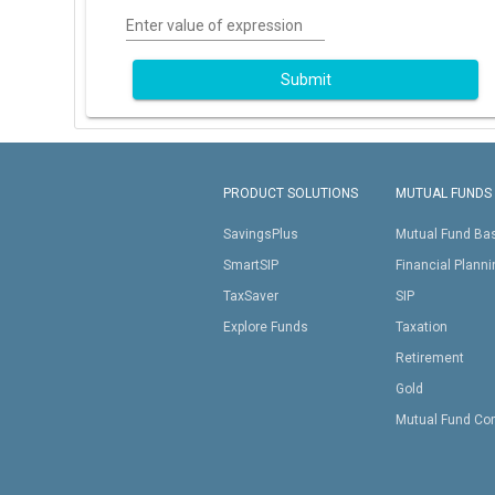
Enter value of expression
Submit
PRODUCT SOLUTIONS
MUTUAL FUNDS
SavingsPlus
Mutual Fund Ba
SmartSIP
Financial Plann
TaxSaver
SIP
Explore Funds
Taxation
Retirement
Gold
Mutual Fund Co