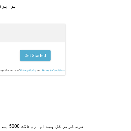
پراپرٹ
Get Started
cept the terms of
Privacy Policy
and
Terms & Conditions.
فرض کریں کل پیداواری لاگت 5000 ہے جس میں متغیر لاگت 500 تک ہے اور کمپنی کے ذریعہ تیار کردہ یونٹس کی تعداد چار ہے تو مقررہ لاگت کیا ہوگی؟