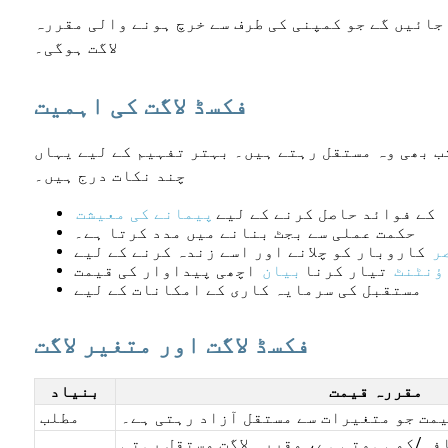
50 کو 4 سے ضرب دیں، جو کہ 2000 کے برابر ہے، پھر اسے 5000 سے گھٹائیں، جس کے نتیجے میں 3000 ہو جائیں گے جو کمپنی کی طرف سے خرچ ہونے والی مقررہ
لاگت ہوگی۔
فکسڈ لاگت کی اہمیت
تب بھی وہ مستقل رہتے ہیں۔ بہتر تفہیم کے لیے یہاں
چند نکات درج ہیں۔
کے فوائد حاصل کرنے کے لیے
پیمانے کی معیشت
حکمت عملی سے بجٹ بنانے میں مدد کرتا ہے۔
ر
کاروبار کو چلانے اور اسے زندہ کرنے کے لیے
ؤنٹنٹ
تیار کرنا
بیان
اچھی پیداوار کی قیمت
مستقبل کی سرمایہ کاری کے امکانات کے لیے
فکسڈ لاگت اور متغیر لاگت
مقررہ قیمت
بنیاد
یمت جو متغیرات سے مستقل آزاد رہتی ہے۔
مطلب
فہ/کمی ہوتی ہے، مقررہ لاگت مستقل رہتی