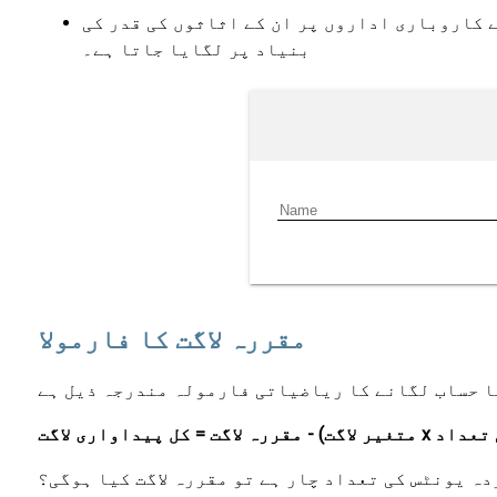
ے کاروباری اداروں پر ان کے اثاثوں کی قدر کی
بنیاد پر لگایا جاتا ہے۔
مقررہ لاگت کا فارمولا