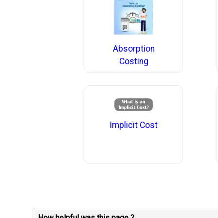
Absorption
Costing
Implicit Cost
How helpful was this page ?