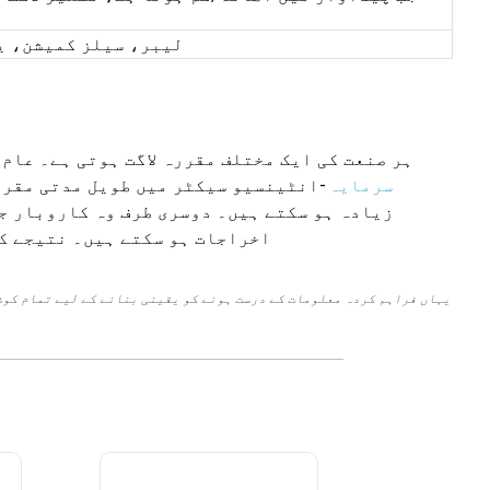
لیبر، سیلز کمیشن، ی
ہر صنعت کی ایک مختلف مقررہ لاگت ہوتی ہے۔ عام
سرمایہ
-انٹینسیو سیکٹر میں طویل مدتی مقرر
زیادہ ہو سکتے ہیں۔ دوسری طرف وہ کاروبار ج
اخراجات ہو سکتے ہیں۔ نتیجے کے
یہاں فراہم کردہ معلومات کے درست ہونے کو یقینی بنانے کے لیے تمام کوش