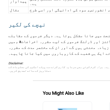
پیداوار
ہے۔
انشورنس، سود کی ادائیگی اور اسی طرح
مثال
نیچے کی لکیر
صنعت میں جانا مشکل ہوتا ہے۔ دیگر فرموں کے مقابلے
ائنز اور ڈرلنگ فرموں کے لیے مقررہ اخراجات
میں، a
زیادہ محنتی ہوں گے اور ان کے مختصر مدت کے مقررہ
ئے ایک ہی شعبے کے کاروباروں میں کیا جانا چاہیے۔
Disclaimer:
 ہے۔ براہ کرم کوئی بھی سرمایہ کاری کرنے سے پہلے اسکیم کی معلومات کے
دستاویز کے ساتھ تصدیق کریں۔
You Might Also Like