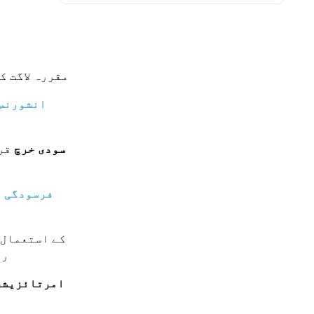
مقررہ لاگت ک
انشورنس
سودی خرچ
قرض
فرسودگی
ی
یہ ایک فیس ہے ج
رہ
امرتائزیشن