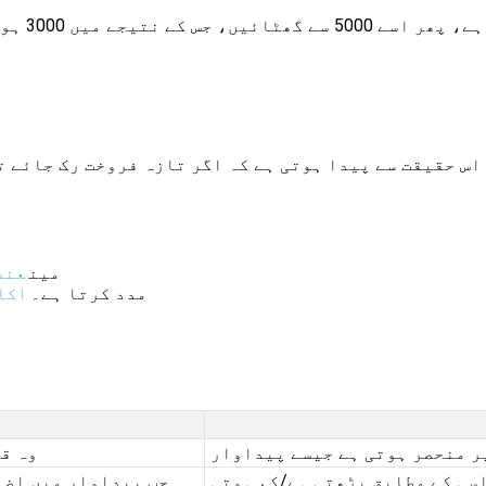
بس پہلے 0
 اس حقیقت سے پیدا ہوتی ہے کہ اگر تازہ فروخت رک جائے 
مین
عنص
مدد کرتا ہے۔
اکا
ر منحصر ہوتی ہے جیسے پیداوار
وہ ق
اسی کے مطابق بڑھتی ہے/کم ہوتی
جب پیداوار میں اضا