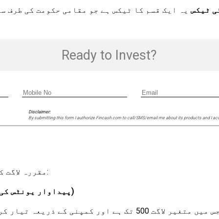
ی ٹیکس
یہ ایک قسم کا ٹیکس ہے جو مقامی حکومت کی طرف س
Ready to Invest?
Disclaimer:
By submitting this form I authorize Fincash.com to call/SMS/email me about its products and I ac
مقررہ لاگت کا حساب لگانے کا ریاضیاتی فارمولہ مندرجہ ذیل ہے:
مقررہ لاگت = کل پیداواری لاگت - (متغیر لاگت x پیداوار یونٹس کی تعداد)