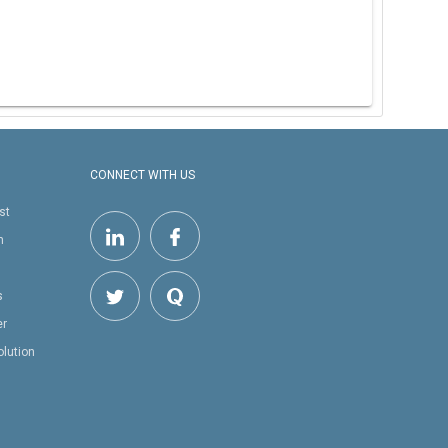
CONNECT WITH US
st
h
s
er
olution