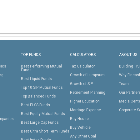
TOP FUNDS
CALCULATORS
ABOUT US
sics
Best Performing Mutual
Tax Calculator
Building Tru
Funds
ing
Growth of Lumpsum
Why Fincas
Best Liquid Funds
Growth of SIP
Team
Top 10 SIP Mutual Funds
Retirement Planning
Our Partner
Top Balanced Funds
Higher Education
Media Cent
Best ELSS Funds
Marriage Expense
Corporate S
Best Equity Mutual Funds
mpanies
Buy House
Best Large Cap Funds
Buy Vehicle
Best Ultra Short Term Funds
Any Other Goal