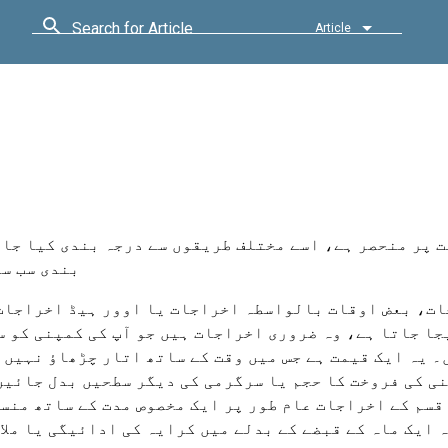
Search for Article
Article
یت پر منحصر ہے، اسے مختلف طریقوں سے درجہ بندی کیا جا
بندی سب سے
ت، بعض اوقات بالواسطہ اخراجات یا اوور ہیڈ اخراجات
جا جاتا ہے، وہ ضروری اخراجات ہیں جو آپ کی کمپنی کو 
 یہ ایک قیمت ہے جس میں وقت کے ساتھ اتار چڑھاؤ نہیں 
ی کی فروخت کا حجم یا سرگرمی کی دیگر سطحیں بدل جائیں
قسم کے اخراجات عام طور پر ایک مخصوص مدت کے ساتھ منس
 ایک ماہ کے قبضے کے بدلے میں کرایہ کی ادائیگی یا ملا