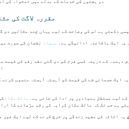
دو ہفتوں کی خدمات کے بدلے میں تنخواہ کی ا
مقررہ لاگت کی مث
یسی دکھتی ہے اس کی وضاحت کے لیے یہاں چند مثالیں دی گ
یہ ایک باقاعدہ ادائیگی ہے۔
بنیاد
نقصان کی صورت میں
 دہندہ کے ذریعہ کسی فرم کو دی گئی نقد رقم کی قیمت س
ال
ہ ایک جسمانی شے کی قیمت کو آہستہ آہستہ منسوب کرنے ک
و a کے استعمال کے لیے مستقل بنیادوں پر ادا کی جاتی ہے۔
مالک مکان
کی
تی ہے جب تک کہ مالک مکان کرایہ کی رقم بڑھانے کا اراد
یہ اثاثہ کی مفید زندگی پر خرچ کرنے کے لیے ایک غیر مح