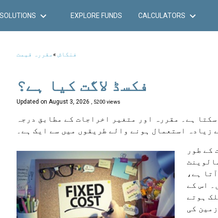
SOLUTIONS
EXPLORE FUNDS
CALCULATORS
فنکاش
»
مقررہ قیمت
فکسڈ لاگت کیا ہے؟
Updated on
August 3, 2026
, 5200 views
 سکتا ہے۔ مقررہ اور متغیر اخراجات کے مطابق درجہ
 زیادہ استعمال ہونے والے طریقوں میں سے ایک ہے۔
 کے طور
سالوینٹ
آتا ہے،
۔ اس کے
لک ہوتے
زمین کی