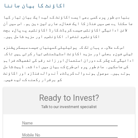
اکاؤنٹ کا بیان جاننا
بنیادی طور پر، کسی بھی ایسے اکاؤنٹ کے لیے ایک بیان تیار کیا
جا سکتا ہے جس میں فنڈز کا ایک فعال، جاری لین دین ہو۔ اس میں آن
لائن ادائیگی اکاؤنٹس جیسے کریڈٹ کارڈ اکاؤنٹس، پے پال، بچت
اکاؤنٹس، تنخواہ اکاؤنٹس، اور مزید شامل ہیں۔
اس کے علاوہ، یہاں تک کہ یوٹیلیٹی کمپنیاں جیسے سبسکرپشنز،
ٹیلی فون، بجلی اور مزید اکاؤنٹ اسٹیٹمنٹس تیار کرتی ہیں تاکہ
ادائیگی کے چکر کے دوران استعمال اور زائد رقم کی تفصیلات فراہم
کی جاسکیں۔ عام طور پر، اس طرح کے بیان میں ادا شدہ ڈیبٹ شامل
ہوتے ہیں۔ موصول ہونے والے کریڈٹ، آنے والے فنڈز، اور اکاؤنٹ
کو برقرار رکھنے کے لیے فیس۔
Ready to Invest?
Talk to our investment specialist