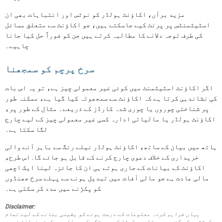
مزید برآں، اکاؤنٹ ہولڈر کو نوٹس اور انتباہات بھی ان
اسٹیٹمنٹس پر پرنٹ کیے جاسکتے ہیں، جو اکاؤنٹ سے متعلق مسائل
کی طرف توجہ دلانے کا مطالبہ کرتے ہیں جن کو فوراً حل کیا جانا
چاہیے۔
سرخ پرچم کو سمجھنا
اگر اکاؤنٹ اسٹیٹمنٹ میں کوئی غیر معمولی چیز ہے، تو یہ اس بات
کی نشاندہی کرتا ہے کہ اکاؤنٹ سے سمجھوتہ کیا گیا ہے، ممکنہ طور
پر شناختی چوروں یا چوری شدہ کارڈز کے ذریعے۔ مثال کے طور پر،
اکاؤنٹ ہولڈر یا مالیاتی ادارہ کسی غیر معمولی چیز کے لیے چارج
لگا سکتا ہے۔
ہاتھ میں بیان کے ساتھ، اکاؤنٹ ہولڈر نیلے رنگ سے باہر آنے والی
خریداری کے خلاف دعوی چارج کرنے کے قابل ہو جائے گا. اس طرح،
اکاؤنٹ کے بیانات کے جاری ہوتے ہی ان کا جائزہ لینا ایک اچھی
مالی عادت ہے جو مالی آفات میں تبدیل ہونے سے پہلے سرخ جھنڈوں
کو پکڑنے میں مدد کر سکتی ہے۔
Disclaimer:
یہاں فراہم کردہ معلومات کے درست ہونے کو یقینی بنانے کے لیے تمام
کوششیں کی گئی ہیں۔ تاہم، ڈیٹا کی درستگی کے حوالے سے کوئی ضمانت نہیں