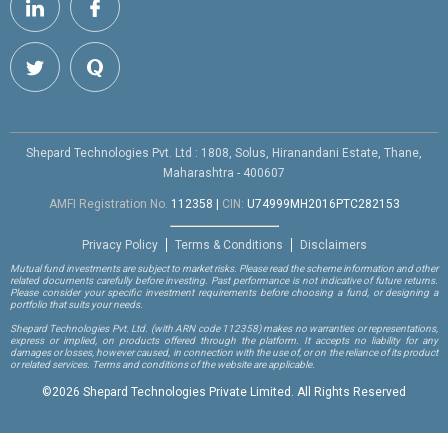
Shepard Technologies Pvt. Ltd : 1808, Solus, Hiranandani Estate, Thane,
Maharashtra - 400607
AMFI Registration No.
112358
|
CIN:
U74999MH2016PTC282153
Privacy Policy
Terms & Conditions
Disclaimers
Mutual fund investments are subject to market risks. Please read the scheme information and other
related documents carefully before investing. Past performance is not indicative of future returns.
Please consider your specific investment requirements before choosing a fund, or designing a
portfolio that suits your needs.
Shepard Technologies Pvt. Ltd.
(with ARN code 112358)
makes no warranties or representations,
express or implied, on products offered through the platform. It accepts no liability for any
damages or losses, however caused, in connection with the use of, or on the reliance of its product
or related services. Terms and conditions of the website are applicable.
©
2026 Shepard Technologies Private Limited. All Rights Reserved