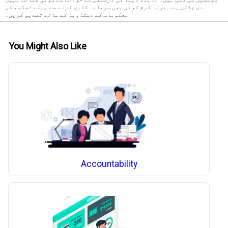
دی جاتی ہے۔ براہ کرم کوئی بھی سرمایہ کاری کرنے سے پہلے اسکیم کی
معلومات کے دستاویز کے ساتھ تصدیق کریں۔
You Might Also Like
Accountability