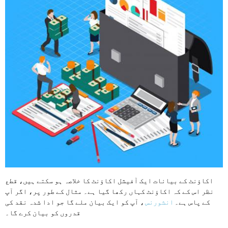
اکاؤنٹ کے بیانات ایک آفیشل اکاؤنٹ کا خلاصہ ہو سکتے ہیں، قطع
نظر اس کے کہ اکاؤنٹ کہاں رکھا گیا ہے۔ مثال کے طور پر، اگر آپ
کے پاس ہے۔
انشورنس
، آپ کو ایک بیان ملے گا جو ادا شدہ نقد کی
قدروں کو بیان کرے گا۔