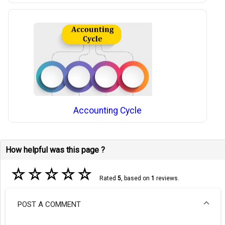
Accounting Cycle
How helpful was this page ?
☆
☆
☆
☆
☆
Rated
5
, based on
1
reviews.
POST A COMMENT