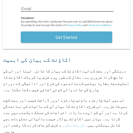
Disclaimer:
By submitting this form I authorize Fincash.com to call/SMS/email me about
its products and I accept the terms of
Privacy Policy
and
Terms & Conditions.
Get Started
اکاؤنٹ کے بیان کی اہمیت
درستگی اور بجٹ کے لیے اکاؤنٹ کے بیان کا جائزہ لینا اور اس کی
جانچ کرنا ضروری ہے۔ مثال کے طور پر، قرض یا کریڈٹ اکاؤنٹ کا
اسٹیٹمنٹ بقایا بیلنس کے ساتھ سود کی شرح اور ادائیگی کے دوران
چارج کی جانے والی کوئی اضافی فیس دکھا سکتا ہے۔
اس میں لیٹ چارجز، باؤنس چارجز، اوور ڈرافٹ فیس، اور بہت کچھ
بھی شامل ہے۔ اس طرح، اکاؤنٹ کا بیان آپ کے مالیات کی نمائندگی
کرتا ہے اور آپ کو اپنے ماہانہ اخراجات کی جھلک دیکھنے میں مدد
کرتا ہے۔ بیان میں اکاؤنٹ ہولڈر جیسے مالیاتی معلومات بھی
شامل ہوسکتی ہیں۔
کریڈٹ سکور
، قرض کو صاف کرنے کا وقت، اور
مزید۔