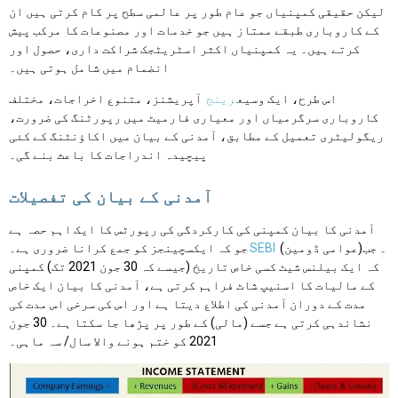
لیکن حقیقی کمپنیاں جو عام طور پر عالمی سطح پر کام کرتی ہیں ان
کے کاروباری طبقے ممتاز ہیں جو خدمات اور مصنوعات کا مرکب پیش
کرتے ہیں۔ یہ کمپنیاں اکثر اسٹریٹجک شراکت داری، حصول اور
انضمام میں شامل ہوتی ہیں۔
اس طرح، ایک وسیع
رینج
آپریشنز، متنوع اخراجات، مختلف
کاروباری سرگرمیاں اور معیاری فارمیٹ میں رپورٹنگ کی ضرورت،
ریگولیٹری تعمیل کے مطابق، آمدنی کے بیان میں اکاؤنٹنگ کے کئی
پیچیدہ اندراجات کا باعث بنے گی۔
آمدنی کے بیان کی تفصیلات
آمدنی کا بیان کمپنی کی کارکردگی کی رپورٹس کا ایک اہم حصہ ہے
(عوامی ڈومین)۔ جب
SEBI
جو کہ ایکسچینجز کو جمع کرانا ضروری ہے۔
کہ ایک بیلنس شیٹ کسی خاص تاریخ (جیسے کہ 30 جون 2021 تک) کمپنی
کے مالیات کا اسنیپ شاٹ فراہم کرتی ہے، آمدنی کا بیان ایک خاص
مدت کے دوران آمدنی کی اطلاع دیتا ہے اور اس کی سرخی اس مدت کی
نشاندہی کرتی ہے جسے (مالی) کے طور پر پڑھا جا سکتا ہے۔ 30 جون
2021 کو ختم ہونے والا سال/ سہ ماہی۔