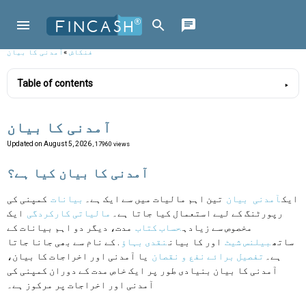
فنکاش
»
آمدنی کا بیان
Table of contents
آمدنی کا بیان
Updated on
August 5, 2026
, 17960 views
آمدنی کا بیان کیا ہے؟
ایک
آمدنی
بیان
تین اہم مالیات میں سے ایک ہے۔
بیانات
کمپنی کی
رپورٹنگ کے لیے استعمال کیا جاتا ہے۔
مالیاتی کارکردگی
ایک
مخصوص سے زیادہ
حساب کتاب
مدت، دیگر دو اہم بیانات کے
ساتھ
بیلنس شیٹ
اور کا بیان
نقدی بہاؤ
. کے نام سے بھی جانا جاتا
ہے۔
تفصیل برائے نفع و نقصان
یا آمدنی اور اخراجات کا بیان،
آمدنی کا بیان بنیادی طور پر ایک خاص مدت کے دوران کمپنی کی
آمدنی اور اخراجات پر مرکوز ہے۔