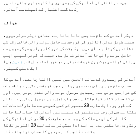
جیسے رائلٹی کی ادائیگی کی رسیدیں یا کاروباری جائیداد پر
رکھے گئے اشتہار کے ڈسپلے سے آمدنی۔
فوائد
دیگر آمدنی کے نام سے بھی جانا جاتا ہے، منافع دیگر سرگرمیوں،
جیسے طویل مدتی اثاثوں کی فروخت سے حاصل ہونے والی خالص رقم کی
نشاندہی کرتا ہے۔ ان میں ایک وقت کی غیر کاروباری سرگرمیوں سے
حاصل ہونے والی خالص آمدنی شامل ہے، جیسے کہ کوئی کمپنی اپنی
پرانی ٹرانسپورٹ وین فروخت کرتی ہے، غیر استعمال شدہ
زمین
، یا
ایک ذیلی کمپنی۔
آمدنی کو رسیدوں کے ساتھ الجھن میں نہیں ڈالنا چاہئے۔ آمدنی کا
حساب عام طور پر اس مدت میں ہوتا ہے جب فروخت ہوتی ہے یا خدمات
کی فراہمی ہوتی ہے۔ رسیدیں موصول ہونے والی نقدی ہوتی ہیں، اور
اس کا حساب کتاب کیا جاتا ہے جب رقم اصل میں موصول ہوتی ہے۔ مثال
کے طور پر، ایک صارف 28 ستمبر کو کسی کمپنی سے سامان/خدمات لے
سکتا ہے جس کی وجہ سے ستمبر کے مہینے میں آمدنی کا حساب لیا جائے
گا۔ اس کی اچھی ساکھ کی وجہ سے، صارف کو 30 دن کی ادائیگی کی
ونڈو دی جا سکتی ہے۔ یہ اسے ادائیگی کرنے کے لیے 28 اکتوبر تک کا
وقت دے گا جب کہ رسیدوں کا حساب لیا جائے گا۔