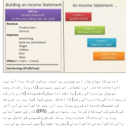
آمدنی کا بیان چار اہم چیزوں پر توجہ مرکوز کرتا ہے - آمدنی،
اخراجات، فائدہ اور نقصان۔ اس میں رسیدیں (کاروبار کے ذریعے
موصول ہونے والی رقم) یا نقد ادائیگی/تقسیمات (کاروبار کے
ذریعے ادا کی جانے والی رقم) کا احاطہ نہیں کیا گیا ہے۔ یہ فروخت
کی تفصیلات کے ساتھ شروع ہوتا ہے، اور پھر خالص آمدنی اور آخر
کار فی حصص آمدنی (EPS) کی گنتی کے لیے کام کرتا ہے۔ بنیادی طور
پر، یہ اس بات کا حساب دیتا ہے کہ کس طرح کمپنی کو حاصل ہونے
والی خالص آمدنی خالص آمدنی (نفع یا نقصان) میں تبدیل ہوتی ہے۔