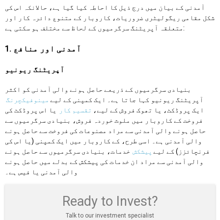
آمدنی کے بیان میں درج ذیل کا احاطہ کیا گیا ہے، حالانکہ اس کی
شکل مقامی ریگولیٹری ضروریات، کاروبار کے متنوع دائرہ کار اور
متعلقہ آپریٹنگ سرگرمیوں کے لحاظ سے مختلف ہو سکتی ہے:
1. آمدنی اور منافع
آپریٹنگ ریونیو
بنیادی سرگرمیوں کے ذریعے حاصل ہونے والی آمدنی کو اکثر
آپریٹنگ ریونیو کہا جاتا ہے۔ ایک کمپنی کے لیے
مینوفیکچرنگ
ایک پروڈکٹ، یا تھوک فروش کے لیے،
تقسیم کار
یا اس پروڈکٹ کی
فروخت کے کاروبار میں ملوث خوردہ فروش، بنیادی سرگرمیوں سے
حاصل ہونے والی آمدنی سے مراد مصنوعات کی فروخت سے حاصل ہونے
والی آمدنی ہے۔ اسی طرح، کے کاروبار میں ایک کمپنی (یا اس کی
فرنچائزز) کے لیے
پیشکش
خدمات، بنیادی سرگرمیوں سے حاصل ہونے
والی آمدنی سے مراد ان خدمات کی پیشکش کے بدلے میں حاصل ہونے
والی آمدنی یا فیس ہے۔
Ready to Invest?
Talk to our investment specialist