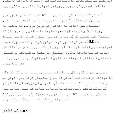
آپریشنز کی پیشرفت کو جانچنے کے لیے گہری بصیرت حاصل کی جا سکے،
حالانکہ اس طرح کی عبوری رپورٹیں کمپنی کے اندر رہ سکتی ہیں۔
آمدنی کے بیانات کی بنیاد پر، انتظامیہ نئے جغرافیوں میں
توسیع، فروخت کو آگے بڑھانے، پیداواری صلاحیت میں اضافہ،
استعمال میں اضافہ یا اثاثوں کی صریح فروخت، یا محکمہ یا
پروڈکٹ لائن کو بند کرنے جیسے فیصلے لے سکتی ہے۔ حریف ان کا
استعمال کسی کمپنی کی کامیابی کے پیرامیٹرز کے بارے میں بصیرت
حاصل کرنے اور توجہ مرکوز کرنے والے شعبوں، جیسے R&D کے
اخراجات میں اضافہ کرنے کے لیے بھی کر سکتے ہیں۔ قرض دہندگان کو
آمدنی کے بیانات کا محدود استعمال مل سکتا ہے کیونکہ وہ کمپنی
کے ماضی کے منافع کے بجائے مستقبل کے کیش فلو کے بارے میں زیادہ
فکر مند ہیں۔
تحقیقی تجزیہ کار سال بہ سال اور سہ ماہی بہ سہ ماہی کارکردگی
کا موازنہ کرنے کے لیے آمدنی کا بیان استعمال کرتے ہیں۔ کوئی اس
بات کا اندازہ لگا سکتا ہے کہ آیا کمپنی کی فروخت کی لاگت کو کم
کرنے کی کوششوں نے وقت کے ساتھ ساتھ منافع کو بہتر بنانے میں
مدد کی، یا کیا انتظامیہ منافع پر سمجھوتہ کیے بغیر آپریٹنگ
اخراجات پر نظر رکھنے میں کامیاب رہی۔
نیچے کی لکیر