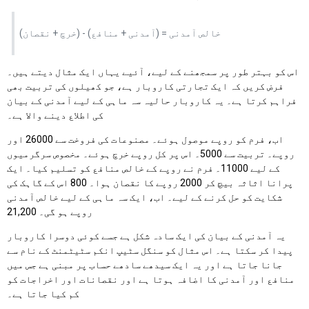
خالص آمدنی = (آمدنی + منافع) - (خرچ + نقصان)
اس کو بہتر طور پر سمجھنے کے لیے، آئیے یہاں ایک مثال دیتے ہیں۔
فرض کریں کہ ایک تجارتی کاروبار ہے، جو کھیلوں کی تربیت بھی
فراہم کرتا ہے۔ یہ کاروبار حالیہ سہ ماہی کے لیے آمدنی کے بیان
کی اطلاع دینے والا ہے۔
اب، فرم کو روپے موصول ہوئے۔ مصنوعات کی فروخت سے 26000 اور
روپے۔ تربیت سے 5000۔ اس پر کل روپے خرچ ہوئے۔ مخصوص سرگرمیوں
کے لیے 11000۔ فرم نے روپے کے خالص منافع کو تسلیم کیا۔ ایک
پرانا اثاثہ بیچ کر 2000 روپے کا نقصان ہوا۔ 800 اس کے گاہک کی
شکایت کو حل کرنے کے لیے۔ اب، ایک سہ ماہی کے لیے خالص آمدنی
روپے ہو گی۔ 21,200
یہ آمدنی کے بیان کی ایک سادہ شکل ہے جسے کوئی دوسرا کاروبار
پیدا کر سکتا ہے۔ اس مثال کو سنگل سٹیپ انکم سٹیٹمنٹ کے نام سے
جانا جاتا ہے اور یہ ایک سیدھے سادھے حساب پر مبنی ہے جس میں
منافع اور آمدنی کا اضافہ ہوتا ہے اور نقصانات اور اخراجات کو
کم کیا جاتا ہے۔