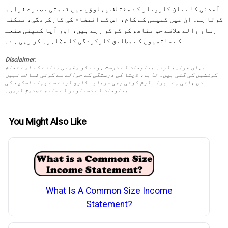
آمدنی کا بیان کاروبار کے مختلف پہلوؤں میں قیمتی بصیرت فراہم
کرتا ہے۔ ان میں کمپنی کے کام، اس کے انتظام کی کارکردگی، ممکنہ
رساو والے علاقے جو منافع کو کم کر رہے ہیں، اور آیا کمپنی صنعت
کے ساتھیوں کے مطابق کارکردگی کا مظاہرہ کر رہی ہے۔
Disclaimer:
یہاں فراہم کردہ معلومات کے درست ہونے کو یقینی بنانے کے لیے تمام
کوششیں کی گئی ہیں۔ تاہم، ڈیٹا کی درستگی کے حوالے سے کوئی ضمانت نہیں
دی جاتی ہے۔ براہ کرم کوئی بھی سرمایہ کاری کرنے سے پہلے اسکیم کی
معلومات کے دستاویز کے ساتھ تصدیق کریں۔
You Might Also Like
What Is A Common Size Income
Statement?