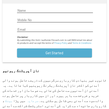
Disclaimer:
By submitting this form I authorize Fincash.com to call/SMS/email me about
its products and I accept the terms of
Privacy Policy
and
Terms & Conditions.
Get Started
نان آپریٹنگ ریونیو
ثانوی، غیر بنیادی کاروباری سرگرمیوں کے ذریعے حاصل ہونے والی
آمدنی کو اکثر نان آپریٹنگ ریکرنگ ریوینیو کہا جاتا ہے۔ یہ
آمدنی ان آمدنیوں سے حاصل کی جاتی ہے جو سامان اور خدمات کی
خرید و فروخت سے باہر ہیں، اور ان میں کاروبار پر حاصل ہونے
والے سود سے آمدنی بھی شامل ہو سکتی ہے۔
سرمایہ
میں پڑا
بینک
،
کاروباری جائیداد سے کرایہ کی آمدنی، اسٹریٹجک شراکت سے آمدنی