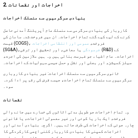
2. اخراجات اور نقصانات
بنیادی سرگرمیوں سے منسلک اخراجات
کاروبار کی بنیادی سرگرمی سے منسلک عام آپریٹنگ آمدنی حاصل
کرنے کے لیے کیے گئے تمام اخراجات۔ ان میں فروخت شدہ سامان کی
قیمت (COGS)، فروخت،
عمومی اور انتظامی اخراجات
فرسودگی
یا معافی، اور تحقیق اور ترقی (R&D) کے
(SG&A)،
اخراجات۔ عام اشیاء جو فہرست بناتی ہیں وہ ہیں ملازمین کی اجرت،
سیلز کمیشن، اور بجلی اور نقل و حمل جیسی سہولیات کے اخراجات۔
ثانوی سرگرمیوں سے منسلک اخراجات: غیر بنیادی کاروباری
سرگرمیوں سے منسلک تمام اخراجات، جیسے قرض کی رقم پر ادا کردہ
سود۔
نقصانات
وہ تمام اخراجات جو طویل مدتی اثاثوں کی خسارے میں جانے والی
فروخت، ایک بار یا کوئی اور غیر معمولی اخراجات، یا قانونی
چارہ جوئی کے اخراجات کی طرف جاتے ہیں۔ اگرچہ بنیادی آمدنی اور
اخراجات کمپنی کا بنیادی کاروبار کتنی اچھی کارکردگی کا
مظاہرہ کر رہا ہے اس کی بصیرت پیش کرتے ہیں، ثانوی آمدنی اور