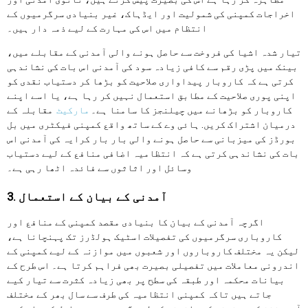
اخراجات کمپنی کی شمولیت اور ایڈہاک، غیر بنیادی سرگرمیوں کے
انتظام میں اس کی مہارت کے لیے ذمہ دار ہیں۔
تیار شدہ اشیا کی فروخت سے حاصل ہونے والی آمدنی کے مقابلے میں،
بینک میں پڑی رقم سے کافی زیادہ سود کی آمدنی اس بات کی نشاندہی
کرتی ہے کہ کاروبار پیداواری صلاحیت کو بڑھا کر دستیاب نقدی کو
اپنی پوری صلاحیت کے مطابق استعمال نہیں کر رہا ہے، یا اسے اپنے
کاروبار کو بڑھانے میں چیلنجز کا سامنا ہے۔
مارکیٹ
مقابلہ کے
درمیان اشتراک کریں. ہائی وے کے ساتھ واقع کمپنی فیکٹری میں بل
بورڈز کی میزبانی سے حاصل ہونے والی بار بار کرایہ کی آمدنی اس
بات کی نشاندہی کرتی ہے کہ انتظامیہ اضافی منافع کے لیے دستیاب
وسائل اور اثاثوں سے فائدہ اٹھا رہی ہے۔
3. آمدنی کے بیان کے استعمال
اگرچہ آمدنی کے بیان کا بنیادی مقصد کمپنی کے منافع اور
کاروباری سرگرمیوں کی تفصیلات اسٹیک ہولڈرز تک پہنچانا ہے،
لیکن یہ مختلف کاروباروں اور شعبوں میں موازنہ کے لیے کمپنی کے
اندرونی معاملات میں تفصیلی بصیرت بھی فراہم کرتا ہے۔ اس طرح کے
بیانات محکمہ اور طبقہ کی سطح پر بھی زیادہ کثرت سے تیار کیے
جاتے ہیں تاکہ کمپنی انتظامیہ کی طرف سے سال بھر کے مختلف