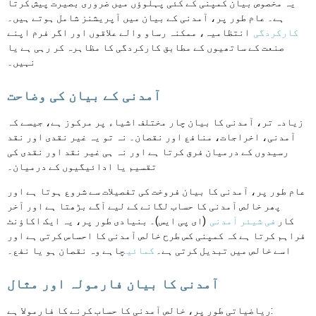
یہ مخصوص بیان کمپنی کے کئی پہلوؤں میں ضروری بصیرت پیش کرتا
ہے۔ عام طور پر، آمدنی کے بیان میں آپریشنز شامل ہوتے ہیں۔
کارکردگی
انتظامیہ، ممکنہ رساو والے علاقوں اور اگر فرم اپنے
صنعت کے ساتھیوں کے مطابق کارکردگی کا مظاہرہ کر رہی ہے یا
نہیں۔
آمدنی کے بیان کی وضاحت
زیادہ تر، آمدنی کا بیان چار مختلف اشیاء پر مرکوز ہے، جیسے کہ
آمدنی، اخراجات، منافع اور نقصان۔ نہ تو یہ غیر نقدی اور نقد
رسیدوں کے درمیان فرق کرتا ہے اور نہ ہی غیر نقد اور نقدی کی
تقسیم یا ادائیگیوں کے درمیان۔
عام طور پر، آمدنی کا بیان فروخت کی تفصیلات سے شروع ہوتا ہے اور
پھر خالص آمدنی کا حساب لگانے کے لیے آگے بڑھتا ہے اور آخر
کار
فی شیئر آمدنی
(ای پی ایس)۔ بنیادی طور پر، یہ ایک اکاؤنٹ
فراہم کرتا ہے کہ کمپنی کس طرح خالص آمدنی کا احساس کرتی ہے اور
اسے خالص میں تبدیل کرتی ہے۔
کمائی
چاہے وہ نقصان ہو یا نفع۔
آمدنی کا بیان فارمولہ اور مثال
ریاضیاتی طور پر، خالص آمدنی کا حساب کرنے کا فارمولا ہے: