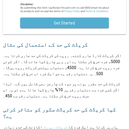
Disclaimer:
By submitting this form I authorize Fincash.com to call/SMS/email me about
its products and I accept the terms of
Privacy Policy
and
Terms & Conditions.
Get Started
کریڈٹ کی حد کے استعمال کی مثال
اگر کریڈٹ کارڈ جاری کنندہ روپے کی کریڈٹ کی حد جاری کرتا ہے۔
5000، فرد خرچ کر سکتا ہے اور وہی چارج کیا جائے گا۔ اگر کوئی
فرد روپے خرچ کرتا ہے۔ 4500، دستیاب بیلنس کریڈٹ روپے ہوگا۔
500۔ یہ دستیاب رقم ہے جو ایک فرد اب خرچ کر سکتا ہے۔
کریڈٹ کی حد مقرر ہونے پر سود کے چارجز بھی شامل ہوں گے۔ لہذا
اگر کسی فرد سے دستیاب رقم پر 10% چارج کیا جاتا ہے، تو وہ اب
صرف روپے خرچ کر سکتا ہے۔ دستیاب رقم سے 450۔
کیا کریڈٹ کی حد کریڈٹ سکور کو متاثر کرتی
ہے؟
ہاں یہ کرتا ہے. ایک فرد کا
کریڈٹ رپورٹ
اکاؤنٹ کی حد، زیادہ