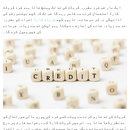
ایک بار جب فرد مقررہ کریڈٹ کی حد تک پہنچ جاتا ہے، فرد کریڈٹ
کارڈ استعمال کرنے سے قاصر رہے گا جب تک کہ کچھ بیلنس رقم کی
ادائیگی نہ کر دی جائے۔ تاہم، کچھ
کریڈٹ کارڈ
افراد کو مقررہ
حد سے زیادہ جانے کی اجازت دے سکتا ہے، لیکن حد سے زیادہ جرمانے
کی فیس وصول کرے گا۔
کریڈٹ کی حد جاری کرنے سے پہلے کسی فرد کی پوری مالی صورتحال کو
مدنظر رکھا جاتا ہے۔ اس میں کریڈٹ کارڈ کے درخواست فارم پر درج
آمدنی کے ساتھ ساتھ دیگر عوامل جیسے کریڈٹ ہسٹری اور زیر التوا