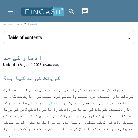
فنکاش
»
ادھار کی حد
Table of contents
ادھار کی حد
Updated on
August 4, 2026
, 12245 views
کریڈٹ کی حد کیا ہے؟
کریڈٹ کی حد سے مراد کریڈٹ کی زیادہ سے زیادہ رقم ہے جو ایک
کریڈٹ جاری کنندہ قرض لینے والے کو قرض لینے کی اجازت دے گا۔ یہ
متعدد عوامل پر منحصر ہے، بشمول
آمدنی
اور مالی حالت. کریڈٹ
جاری کنندہ کریڈٹ کی حد یا کریڈٹ کارڈ یا کریڈٹ کی لائن کو بڑھا
سکتا ہے۔ مثال کے طور پر، جب کریڈٹ کارڈ جاری کنندہ کسی فرد کے
لیے کریڈٹ کارڈ کی منظوری دیتا ہے، تو یہ ایک حد مقرر کرتا ہے کہ
قرض لینے والا فرد کتنا خرچ کر سکتا ہے۔ اس حد کو کریڈٹ کی حد کہا
جاتا ہے۔