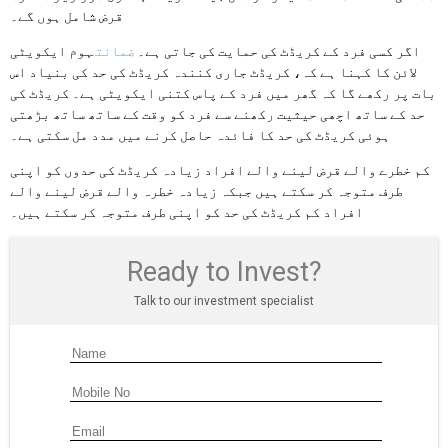
قرض شامل ہوں گے۔
اگر کسی فرد کے کریڈٹ کی حمایت کی جاتی ہے۔
ضمانت
ہوم ایکویٹی
لائن کا کہنا ہے کہ، کریڈٹ جاری کنندہ کریڈٹ کی حد کی بنیاد اس
بات پر رکھے گا کہ گھر میں فرد کے پاس کتنی ایکویٹی ہے۔ کریڈٹ کی
حد کے ساتھ اچھی حیثیت رکھنے سے فرد کو وقت کے ساتھ ساتھ بڑھتی
ہوئی کریڈٹ کی حد کا فائدہ حاصل کرنے میں مدد مل سکتی ہے۔
کم خطرے والے قرض لینے والے افراد زیادہ کریڈٹ کی حدوں کو اپنی
طرف متوجہ کر سکتے ہیں جبکہ زیادہ خطرہ والے قرض لینے والے
افراد کم کریڈٹ کی حد کو اپنی طرف متوجہ کر سکتے ہیں۔
Ready to Invest?
Talk to our investment specialist