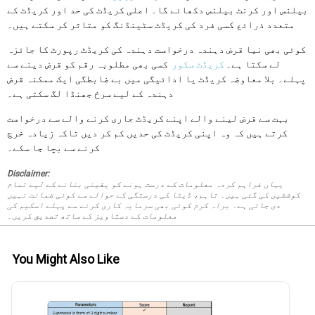
بیلنس اور کرنٹ بیلنس دکھائے گا۔ اعلی کریڈٹ کی حد اور کریڈٹ کے
متعدد ذرائع کسی فرد کی کریڈٹ سٹینڈنگ کو متاثر کر سکتے ہیں۔
کوئی بھی نیا قرض دہندہ درخواست دہندہ کی کریڈٹ رپورٹ کا جائزہ
لے سکتا ہے۔
کریڈٹ سکور
کسی بھی مطلوبہ رقم کو قرض دینے سے
پہلے۔ بلا معاوضہ کریڈٹ یا ادائیگی میں بے ضابطگی ایک ممکنہ قرض
دہندہ کے لیے سرخ جھنڈا لگ سکتی ہے۔
بہت سے قرض لینے والے اپنے کریڈٹ جاری کرنے والے سے درخواست
کرتے ہیں کہ وہ اپنی کریڈٹ کی حدیں کم کر دیں تاکہ زیادہ خرچ
کرنے سے بچا جا سکے۔
Disclaimer:
یہاں فراہم کردہ معلومات کے درست ہونے کو یقینی بنانے کے لیے تمام
کوششیں کی گئی ہیں۔ تاہم، ڈیٹا کی درستگی کے حوالے سے کوئی ضمانت نہیں
دی جاتی ہے۔ براہ کرم کوئی بھی سرمایہ کاری کرنے سے پہلے اسکیم کی
معلومات کے دستاویز کے ساتھ تصدیق کریں۔
You Might Also Like