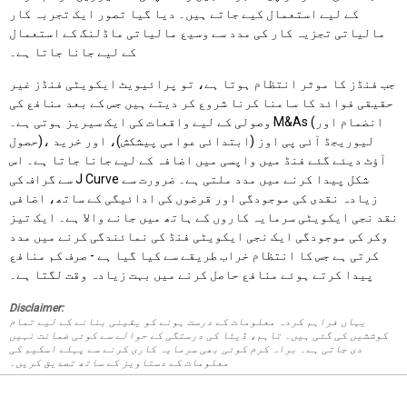
کے لیے استعمال کیے جاتے ہیں۔ دیا گیا تصور ایک تجربہ کار
مالیاتی تجزیہ کار کی مدد سے وسیع مالیاتی ماڈلنگ کے استعمال
کے لیے جانا جاتا ہے۔
جب فنڈز کا موثر انتظام ہوتا ہے، تو پرائیویٹ ایکویٹی فنڈز غیر
حقیقی فوائد کا سامنا کرنا شروع کر دیتے ہیں جس کے بعد منافع کی
وصولی کے لیے واقعات کی ایک سیریز ہوتی ہے۔ M&As (انضمام اور
حصول)، لیوریجڈ آئی پی اوز (ابتدائی عوامی پیشکش)، اور خرید
آؤٹ دیئے گئے فنڈ میں واپسی میں اضافہ کے لیے جانا جاتا ہے۔ اس
سے گراف کی J Curve شکل پیدا کرنے میں مدد ملتی ہے۔ ضرورت سے
زیادہ نقدی کی موجودگی اور قرضوں کی ادائیگی کے ساتھ، اضافی
نقد نجی ایکویٹی سرمایہ کاروں کے ہاتھ میں جانے والا ہے۔ ایک تیز
وکر کی موجودگی ایک نجی ایکویٹی فنڈ کی نمائندگی کرنے میں مدد
کرتی ہے جس کا انتظام خراب طریقے سے کیا گیا ہے - صرف کم منافع
پیدا کرتے ہوئے منافع حاصل کرنے میں بہت زیادہ وقت لگتا ہے۔
Disclaimer:
یہاں فراہم کردہ معلومات کے درست ہونے کو یقینی بنانے کے لیے تمام
کوششیں کی گئی ہیں۔ تاہم، ڈیٹا کی درستگی کے حوالے سے کوئی ضمانت نہیں
دی جاتی ہے۔ براہ کرم کوئی بھی سرمایہ کاری کرنے سے پہلے اسکیم کی
معلومات کے دستاویز کے ساتھ تصدیق کریں۔