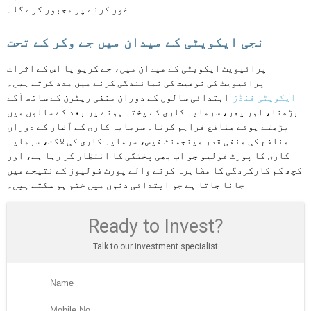
غور کرنے پر مجبور کرے گا۔
نجی ایکویٹی کے میدان میں جے وکر کے تحت
پرائیویٹ ایکویٹی کے میدان میں، جے کریو یا اس کے اثرات
پرائیویٹ کی نوعیت کی نمائندگی کرنے میں مدد کرتے ہیں۔
ایکویٹی فنڈز
ابتدائی سالوں کے دوران منفی ریٹرن کے ساتھ آگے
بڑھنا، اور پھر، سرمایہ کاری کے پختہ ہونے پر بعد کے سالوں میں
بڑھتے ہوئے منافع فراہم کرنا۔ سرمایہ کاری کے آغاز کے دوران
منافع کی منفی قدر مینجمنٹ فیس، سرمایہ کاری کی لاگت، سرمایہ
کاری کا پورٹ فولیو جو اب بھی پختگی کا انتظار کر رہا ہے، اور
کچھ کم کارکردگی کا مظاہرہ کرنے والے پورٹ فولیوز کے نتیجے میں
جانا جاتا ہے جو ابتدائی دنوں میں ختم ہو سکتے ہیں۔
Ready to Invest?
Talk to our investment specialist