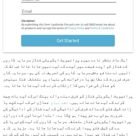
Disclaimer:
By submitting this form I authorize Fincash.com to call/SMS/email me about
its products and I accept the terms of
Privacy Policy
and
Terms & Conditions.
Get Started
ایک عام منظر نامے میں، پرائیویٹ ایکویٹی فنڈز سرمایہ کاروں
کے فنڈز کو اپنے قبضے میں لینے کے لیے نہیں جانا جاتا جب تک کہ
انہوں نے منافع بخش سرمایہ کاری کی تعریف نہ کی ہو۔ سرمایہ کار
صرف ضرورت کے مطابق یا درخواست کی بنیاد پر متعلقہ فنڈ مینیجر
کو فنڈز کی فراہمی کا ارتکاب کرنے کے لیے جانا جاتا ہے۔
پرائیویٹ ایکویٹی فنڈز کو قرض دینے والے بینک اس کے لیے بات چیت
کرنے کے لیے جانے جاتے ہیں۔
نقد بہاؤ
جھاڑو اس کے لیے کچھ یا
زائد کیش فلو کے ساتھ قرض کی ادائیگی کے لیے فنڈز کی ادائیگی کی
ضرورت ہوتی ہے جو پیدا ہو چکا ہے۔ ابتدائی سالوں کے دوران،
پرائیویٹ ایکویٹی فنڈز متعلقہ سرمایہ کاروں کے لیے کوئی یا کم
سے کم کیش فلو پیدا کرنے کے لیے جانا جاتا ہے۔ مزید یہ کہ،
ابتدائی فنڈز جو پیدا ہوتے ہیں وہ کمپنی کے لیوریج کو کم کرنے