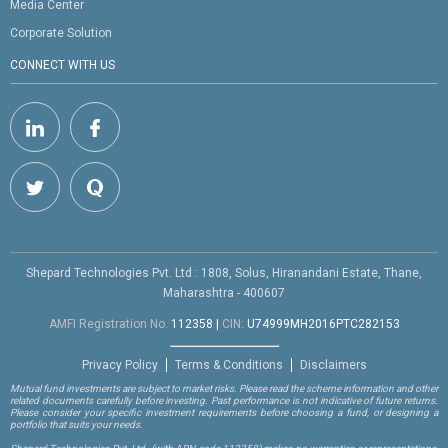
Media Center
Corporate Solution
CONNECT WITH US
Shepard Technologies Pvt. Ltd : 1808, Solus, Hiranandani Estate, Thane,
Maharashtra - 400607
AMFI Registration No.
112358
|
CIN:
U74999MH2016PTC282153
Privacy Policy
Terms & Conditions
Disclaimers
Mutual fund investments are subject to market risks. Please read the scheme information and other
related documents carefully before investing. Past performance is not indicative of future returns.
Please consider your specific investment requirements before choosing a fund, or designing a
portfolio that suits your needs.