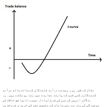
مثال کے طور پر، بہت سے درآمد کنندگان کے ساتھ ساتھ برآمد
کنندگان، کسی قسم کے پابند معاہدے میں بند ہو سکتے ہیں۔ یہ
بالآخر انہیں کرنسی کی شرح تبادلہ جیسے ناموافق حالات کی
موجودگی کی وجہ سے بھی سامان کے مخصوص حجم کی خرید و فروخت پر