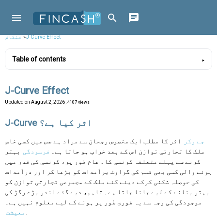
J-Curve Effect
»
فنکاش
Table of contents
J-Curve Effect
Updated on
August 2, 2026
, 4107 views
J-Curve اثر کیا ہے؟
جے وکر
اثر کا مطلب ایک مخصوص رجحان سے مراد ہے جس میں کسی خاص
ملک کا تجارتی توازن اس کے بعد خراب ہو جاتا ہے۔
فرسودگی
بہتر
کرنے سے پہلے متعلقہ کرنسی کا۔ عام طور پر، کرنسی کی قدر میں
ہونے والی کسی بھی قسم کی گراوٹ برآمدات کو بڑھا کر اور درآمدات
کی حوصلہ شکنی کرکے دیئے گئے ملک کے مجموعی تجارتی توازن کو
بہتر بنانے کے لیے جانا جاتا ہے۔ تاہم، دیے گئے اندر بڑے رگڑ کی
موجودگی کی وجہ سے یہ فوری طور پر ہونے کے لیے معلوم نہیں ہے۔
.
معیشت