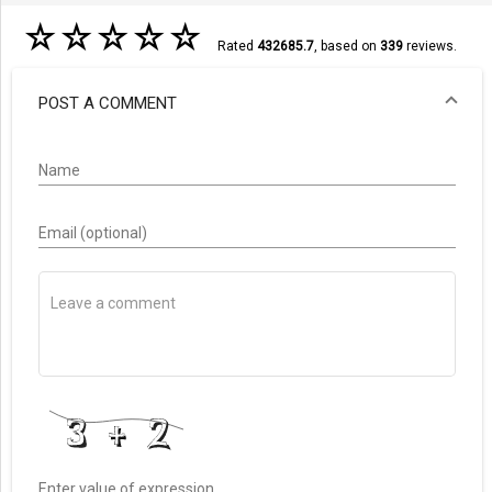
☆
☆
☆
☆
☆
Rated
432685.7
, based on
339
reviews.
POST A COMMENT
Name
Email (optional)
Enter value of expression