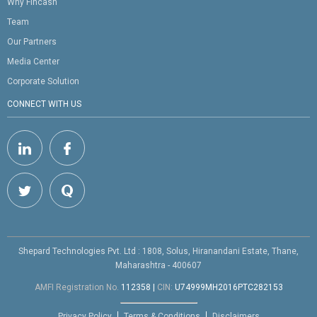
Why Fincash
Team
Our Partners
Media Center
Corporate Solution
CONNECT WITH US
Shepard Technologies Pvt. Ltd : 1808, Solus, Hiranandani Estate, Thane,
Maharashtra - 400607
AMFI Registration No.
112358
|
CIN:
U74999MH2016PTC282153
Privacy Policy
Terms & Conditions
Disclaimers