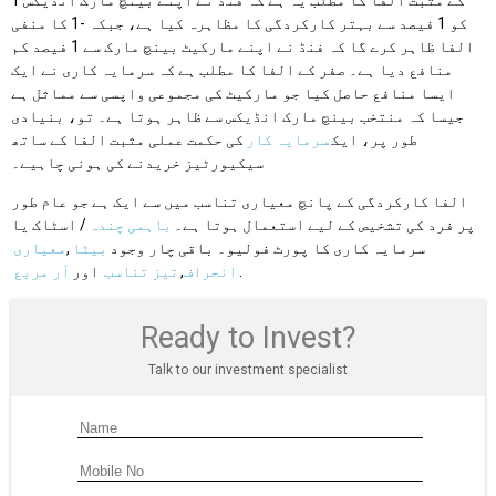
1 کے مثبت الفا کا مطلب یہ ہے کہ فنڈ نے اپنے بینچ مارک انڈیکس
کو 1 فیصد سے بہتر کارکردگی کا مظاہرہ کیا ہے، جبکہ -1 کا منفی
الفا ظاہر کرے گا کہ فنڈ نے اپنے مارکیٹ بینچ مارک سے 1 فیصد کم
منافع دیا ہے۔ صفر کے الفا کا مطلب ہے کہ سرمایہ کاری نے ایک
ایسا منافع حاصل کیا جو مارکیٹ کی مجموعی واپسی سے مماثل ہے
جیسا کہ منتخب بینچ مارک انڈیکس سے ظاہر ہوتا ہے۔ تو، بنیادی
طور پر، ایک
سرمایہ کار
کی حکمت عملی مثبت الفا کے ساتھ
سیکیورٹیز خریدنے کی ہونی چاہیے۔
الفا کارکردگی کے پانچ معیاری تناسب میں سے ایک ہے جو عام طور
پر فرد کی تشخیص کے لیے استعمال ہوتا ہے۔
باہمی چندہ
/ اسٹاک یا
سرمایہ کاری کا پورٹ فولیو۔ باقی چار وجود
بیٹا
,
معیاری
.
انحراف
,
تیز تناسب
اور
آر مربع
Ready to Invest?
Talk to our investment specialist