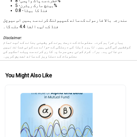
خطرے سے پاک واپسی- 8%
بینچ مارک ریٹرن- 5%
فنڈ کا بیٹا- 0.8
مندرجہ بالا فارمولے کے ساتھ کمپیوٹنگ کرنے سے ہمیں اس میوچل
فنڈ کے لیے الفا 4.4 ملے گا۔
Disclaimer:
یہاں فراہم کردہ معلومات کے درست ہونے کو یقینی بنانے کے لیے تمام
کوششیں کی گئی ہیں۔ تاہم، ڈیٹا کی درستگی کے حوالے سے کوئی ضمانت نہیں
دی جاتی ہے۔ براہ کرم کوئی بھی سرمایہ کاری کرنے سے پہلے اسکیم کی
معلومات کے دستاویز کے ساتھ تصدیق کریں۔
You Might Also Like