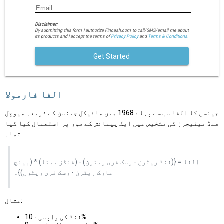
Disclaimer:
By submitting this form I authorize Fincash.com to call/SMS/email me about
its products and I accept the terms of
Privacy Policy
and
Terms & Conditions.
Get Started
الفا فارمولا
جینسن کا الفا سب سے پہلے 1968 میں مائیکل جینسن کے ذریعہ میوچل
فنڈ مینیجرز کی تشخیص میں ایک پیمائش کے طور پر استعمال کیا گیا
تھا۔
الفا = {(فنڈ ریٹرن - رسک فری ریٹرن) - (فنڈز بیٹا) * (بینچ
مارک ریٹرن - رسک فری ریٹرن)}۔
مثال:
فنڈ کی واپسی - 10%