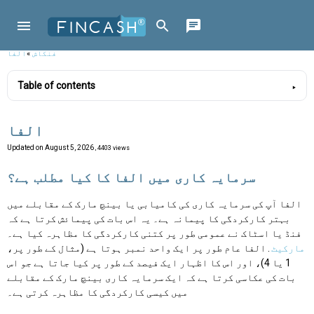
فنکاش
»
الفا
Table of contents
الفا
Updated on
August 5, 2026
, 4403 views
سرمایہ کاری میں الفا کا کیا مطلب ہے؟
الفا آپ کی سرمایہ کاری کی کامیابی یا بینچ مارک کے مقابلے میں
بہتر کارکردگی کا پیمانہ ہے۔ یہ اس بات کی پیمائش کرتا ہے کہ
فنڈ یا اسٹاک نے عمومی طور پر کتنی کارکردگی کا مظاہرہ کیا ہے۔
مارکیٹ
. الفا عام طور پر ایک واحد نمبر ہوتا ہے (مثال کے طور پر،
1 یا 4)، اور اس کا اظہار ایک فیصد کے طور پر کیا جاتا ہے جو اس
بات کی عکاسی کرتا ہے کہ ایک سرمایہ کاری بینچ مارک کے مقابلے
میں کیسی کارکردگی کا مظاہرہ کرتی ہے۔