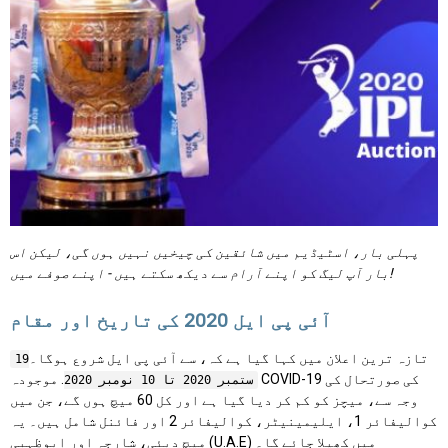
پہلی بار، اسٹیڈیم میں شائقین کی چیخیں نہیں ہوں گی، لیکن اس
بار آپ لیگ کو اپنے آرام سے دیکھ سکتے ہیں - اپنے صوفے میں!
آئی پی ایل 2020 کی تاریخ اور مقام
تازہ ترین اعلان میں کہا گیا ہے کہ، سے آئی پی ایل شروع ہوگا۔
19
. موجودہ COVID-19 کی صورتحال کی
ستمبر 2020 تا 10 نومبر 2020
وجہ سے، میچز کو کم کر دیا گیا ہے اور کل 60 میچ ہوں گے، جن میں
کوالیفائر 1، ایلیمینیٹر، کوالیفائر 2 اور فائنل شامل ہیں۔ یہ
میچ دبئی، شارجہ اور ابوظہبی (U.A.E) میں کھیلا جائے گا۔