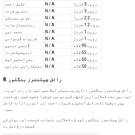
روپے 3 کروڑ
N / A
خلیل احمد
روپے 3 کروڑ
N / A
سندیپ شرما
روپے 2.2 کروڑ
N / A
جونی بیرسٹو
روپے 1.2 کروڑ
N / A
ریدھیمان ساہا
روپے 1 کروڑ
N / A
محمد نبی
روپے 1 کروڑ
N / A
شریوات گوسوامی
روپے 95 لاکھ
N / A
تلسی تھمپی |
روپے 55 لاکھ
N / A
ابھیشیک شرما
روپے 50 لاکھ
N / A
بلی اسٹین لیک
روپے 50 لاکھ
N / A
تھنگاراسو نٹراجن
8. رائل چیلنجرز بنگلور
رائل چیلنجرز بنگلور انڈین پریمیئر لیگ میں تین بار رنر اپ ہے۔
ٹیم میں نئے کھلاڑی آرون فنچ، کرس مورس، جوشوا فلپ، کین رچرڈسن،
پون دیشپانڈے، ڈیل اسٹین، شہباز احمد اور اسورو اڑانا شامل
ہیں۔
رائل چیلنجرز بنگلور ٹیم کے کھلاڑی، بنیادی قیمت، اور بولی کی
قیمت درج ذیل ہے: