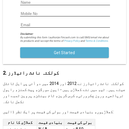
Disclaimer:
By submitting this form I authorize Fincash.com to call/SMS/email me about
its products and I accept the terms of
Privacy Policy
and
Terms & Conditions.
Get Started
2. کولکتہ نائٹ رائیڈرز
کولکتہ نائٹ رائیڈرز نے 2012 اور 2014 میں دو آئی پی ایل ٹائٹل
جیتے ہیں۔ ٹیم میں نئے کھلاڑی ہیں - ایون مورگن، پیٹ کمنز، راہول
ترپاٹھی، ورون چکرورتی، کرس گرین، ٹام بینٹن، پروین ٹمبے اور
نکھل نائک۔
کھلاڑیوں، بنیادی قیمت اور بولی کی قیمت پر ایک نظر ڈالیں:
بولی کی قیمت
بنیادی قیمت
کھلاڑی کا نام