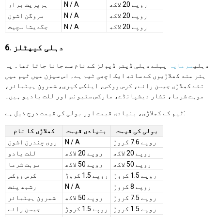
روپے 20 لاکھ
N / A
ہرپریت برار
روپے 20 لاکھ
N / A
مروگن اشون
روپے 20 لاکھ
N / A
جگدیشا سچیت
6. دہلی کیپٹلز
دہلی
سرمایہ
پہلے دہلی ڈیئر ڈیولز کے نام سے جانا جاتا تھا۔ یہ
ہنر مند کھلاڑیوں کے ساتھ ایک اچھی ٹیم ہے۔ اس سیزن میں ٹیم میں
نئے کھلاڑی جیسن رائے، کرس ووکس، ایلکس کیری، شمرون ہیٹمائر،
موہت شرما، تشار دیشپانڈے، مارکس سٹیونس اور للت یادیو ہیں۔
ٹیم کے کھلاڑی، بنیادی قیمت اور بولی کی قیمت درج ذیل ہے:
بولی کی قیمت
بنیادی قیمت
کھلاڑی کا نام
روپے 7.6 کروڑ
N / A
روی چندرن اشون
روپے 20 لاکھ
روپے 20 لاکھ
للت یادو
روپے 50 لاکھ
روپے 50 لاکھ
موہت شرما
روپے 1.5 کروڑ
روپے 1.5 کروڑ
کرس ووکس
روپے 8 کروڑ
N / A
رشبھ پنت
روپے 7.5 کروڑ
روپے 50 لاکھ
شمرون ہیٹمائر
روپے 1.5 کروڑ
روپے 1.5 کروڑ
جیسن رائے