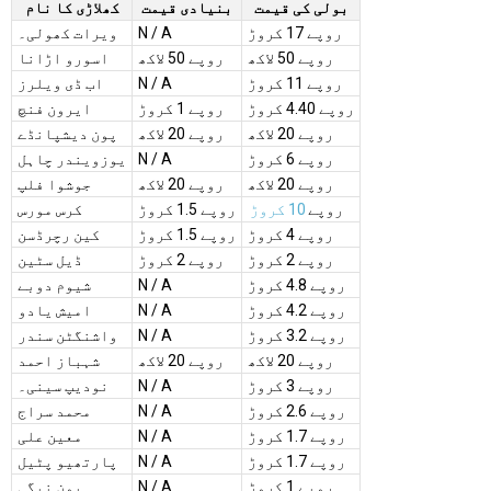
بولی کی قیمت
بنیادی قیمت
کھلاڑی کا نام
روپے 17 کروڑ
N / A
ویرات کھولی۔
روپے 50 لاکھ
روپے 50 لاکھ
اسورو اڑانا
روپے 11 کروڑ
N / A
اب ڈی ویلرز
روپے 4.40 کروڑ
روپے 1 کروڑ
ایرون فنچ
روپے 20 لاکھ
روپے 20 لاکھ
پون دیشپانڈے
روپے 6 کروڑ
N / A
یوزویندر چاہل
روپے 20 لاکھ
روپے 20 لاکھ
جوشوا فلپ
روپے
10 کروڑ
روپے 1.5 کروڑ
کرس مورس
روپے 4 کروڑ
روپے 1.5 کروڑ
کین رچرڈسن
روپے 2 کروڑ
روپے 2 کروڑ
ڈیل سٹین
روپے 4.8 کروڑ
N / A
شیوم دوبے
روپے 4.2 کروڑ
N / A
امیش یادو
روپے 3.2 کروڑ
N / A
واشنگٹن سندر
روپے 20 لاکھ
روپے 20 لاکھ
شہباز احمد
روپے 3 کروڑ
N / A
نودیپ سینی۔
روپے 2.6 کروڑ
N / A
محمد سراج
روپے 1.7 کروڑ
N / A
معین علی
روپے 1.7 کروڑ
N / A
پارتھیو پٹیل
روپے 1 کروڑ
N / A
پون نیگی