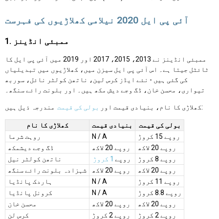
آئی پی ایل 2020 نیلامی کھلاڑیوں کی فہرست
1. ممبئی انڈینز
ممبئی انڈینز نے 2013، 2015، 2017 اور 2019 میں آئی پی ایل کا
ٹائٹل جیتا ہے۔ اس آئی پی ایل سیزن میں، کھلاڑیوں میں تبدیلیاں
کی گئی ہیں - نئے ایڈز کرس لین، ناتھن کولٹر نائل، سوربھ
تیواری، محسن خان، ڈگ وجے دیش مکھ ہیں۔ اور بلونت رائے سنگھ۔
مندرجہ ذیل ہیں:
کھلاڑی کا نام، بنیادی قیمت اور
بولی کی قیمت
بولی کی قیمت
بنیادی قیمت
کھلاڑی کا نام
روپے 15 کروڑ
N / A
روہت شرما
روپے 20 لاکھ
روپے 20 لاکھ
ڈگ وجے دیشمکھ
روپے 8 کروڑ
روپے
1 کروڑ
ناتھن کولٹر نیل
روپے 20 لاکھ
روپے 20 لاکھ
شہزادہ بلونت رائے سنگھ
روپے 11 کروڑ
N / A
ہاردک پانڈیا
روپے 8.8 کروڑ
N / A
کرونل پانڈیا
روپے 20 لاکھ
روپے 20 لاکھ
محسن خان
روپے 2 کروڑ
روپے 2 کروڑ
کرس لن