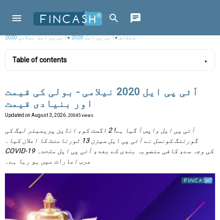
فنکاش
»
آئی پی ایل 2020
»
آئی پی ایل نیلامی 2020
Table of contents
آئی پی ایل 2020 نیلامی - بولی کی قیمت
اور بنیادی قیمت
Updated on
August 3, 2026
, 20045 views
آئی پی ایل واپس آ گیا ہے! 2 اگست کو، انڈین پریمیئر لیگ کی
گورننگ کونسل نے آئی پی ایل سیزن 13 ٹورنامنٹ کا اعلان کیا۔
COVID-19 کی وجہ سے، کافی منصوبہ بندی کے بعد، آئی پی ایل متحدہ
عرب امارات میں ہو رہا ہے۔