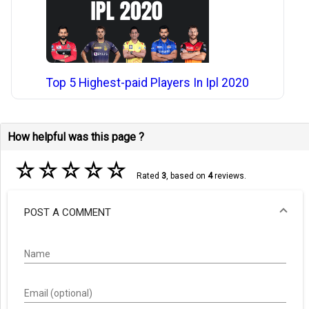
Top 5 Highest-paid Players In Ipl 2020
How helpful was this page ?
☆
☆
☆
☆
☆
Rated
3
, based on
4
reviews.
POST A COMMENT
Name
Email (optional)