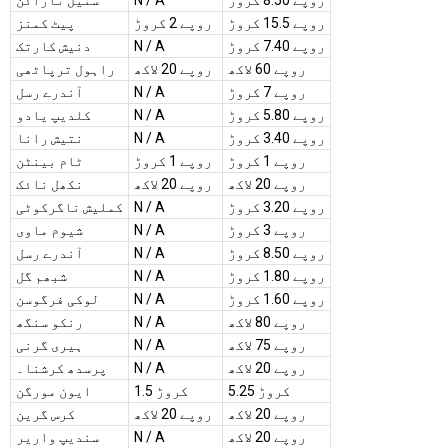
روپے 8.50 کروڑ
N / A
سنیل نارائن
روپے 15.5 کروڑ
روپے 2 کروڑ
پیٹ کمنز
روپے 7.40 کروڑ
N / A
دنیش کارتک
روپے 60 لاکھ
روپے 20 لاکھ
راہول ترپاٹھی
روپے 7 کروڑ
N / A
آندرے رسل
روپے 5.80 کروڑ
N / A
کلدیپ یادو
روپے 3.40 کروڑ
N / A
نتیش رانا
روپے 1 کروڑ
روپے 1 کروڑ
ٹام بینٹن
روپے 20 لاکھ
روپے 20 لاکھ
نکھل نائک
روپے 3.20 کروڑ
N / A
کملیش ناگرکوٹی
روپے 3 کروڑ
N / A
شیوم ماوی
روپے 8.50 کروڑ
N / A
آندرے رسل
روپے 1.80 کروڑ
N / A
شبھم گل
روپے 1.60 کروڑ
N / A
لوکی فرگوسن
روپے 80 لاکھ
N / A
رنکو سنگھ
روپے 75 لاکھ
N / A
ہیری گرنی
روپے 20 لاکھ
N / A
پرسدھ کرشنا۔
5.25 کروڑ
1.5 کروڑ
ایون مورگن
روپے 20 لاکھ
روپے 20 لاکھ
کرس گرین
روپے 20 لاکھ
N / A
سندیپ واریر