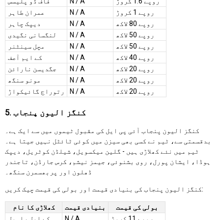
روپے 1.6 کروڑ
N / A
فاف ڈو پلیسس
روپے 1 کروڑ
N / A
عمران طاہر
روپے 80 لاکھ
N / A
دیپک چاہر
روپے 50 لاکھ
N / A
لنگسانی نگیدی
روپے 50 لاکھ
N / A
مچل سینٹنر
روپے 40 لاکھ
N / A
کے ایم آصف
روپے 20 لاکھ
N / A
جگدیسن نارائن
روپے 20 لاکھ
N / A
مونو سنگھ
روپے 20 لاکھ
N / A
رتوراج گائیکواڑ
5. کنگز الیون پنجاب
کنگز الیون پنجاب آئی پی ایل کی مقبول ٹیموں میں سے ایک ہے۔
بدقسمتی سے، ٹیم نے کسی بھی سیزن میں کوئی ٹائٹل نہیں جیتا ہے۔
ٹیم میں نئے کھلاڑی ہیں - گلین میکسویل، شیلڈن کوٹریل، دیپک
ہوڈا، ایشان پورل، روی بشنوئی، جیمز نیشم، کرس جارڈن، تاجندر
ڈھلون اور پربھسمرن سنگھ۔
کنگز الیون پنجاب کی بنیادی قیمت اور بولی کی قیمت چیک کریں:
بولی کی قیمت
بنیادی قیمت
کھلاڑی کا نام
روپے 11 کروڑ
N / A
کے ایل راہول