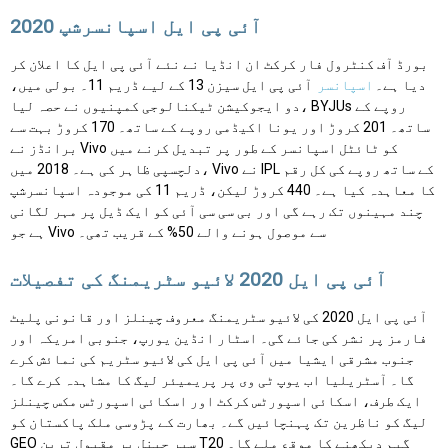
آئی پی ایل اسپانسرشپ 2020
بورڈ آف کنٹرول فار کرکٹ ان انڈیا نے نئے آئی پی ایل کا اعلان کر
دیا ہے۔
اسپانسر
آئی پی ایل سیزن 13 کے لیے ڈریم 11۔ بولی میں،
دو ایجوکیشن ٹیکنالوجی کمپنیوں نے حصہ لیا، BYJUs روپے کے
ساتھ۔ 201 کروڑ اور یونا اکیڈمی روپے کے ساتھ۔ 170 کروڑ بہت سے
برانڈز نے Vivo کو ٹائٹل اسپانسر کے طور پر تبدیل کرنے میں
دلچسپی ظاہر کی ہے۔ 2018 میں، Vivo نے IPL کے ساتھ روپے کی کل رقم
کا معاہدہ کیا ہے۔ 440 کروڑ لیکن، ڈریم 11 کی موجودہ اسپانسرشپ
چند مہینوں تک رہے گی اور بی سی سی آئی کو ایک ڈیل پر مہر لگانی
ہے جو Vivo سے موصول ہونے والے 50% کے قریب تھی۔
آئی پی ایل 2020 لائیو سٹریمنگ کی تفصیلات
آئی پی ایل 2020 کی لائیو سٹریمنگ معروف چینلز اور قانونی پلیٹ
فارمز پر نشر کی جائے گی۔ اسٹار انڈین یورپ، جنوبی امریکہ اور
جنوب مشرقی ایشیا میں آئی پی ایل کی لائیو سٹریم کی نمائش کرے
گا۔ آسٹریلیا اب یوپ ٹی وی پر پریمیئر لیگ کا مشاہدہ کرے گا۔
ایک طرف، اسکائی اسپورٹس کرکٹ اور اسکائی اسپورٹس مکس چینلز
لیگ کو ناظرین تک پہنچائیں گے۔ بھارت کے پڑوسی ملک پاکستان کو
GEO سپر چینل پر مقبول ترین T20 گیم دیکھنے کا موقع ملے گا۔