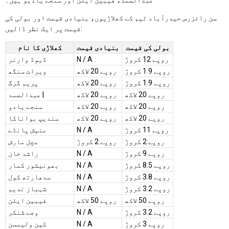
سن رائزرس حیدرآباد ٹیم کے کھلاڑیوں، بنیادی قیمت اور بولی کی
قیمت پر ایک نظر ڈالیں:
بولی کی قیمت
بنیادی قیمت
کھلاڑی کا نام
روپے 12 کروڑ
N / A
ڈیوڈ وارنر
روپے 1.9 کروڑ
روپے 20 لاکھ
ویرات سنگھ
روپے 1.9 کروڑ
روپے 20 لاکھ
پریم گرگ
روپے 20 لاکھ
روپے 20 لاکھ
عبدالصمد |
روپے 20 لاکھ
روپے 20 لاکھ
سنجے یادو
روپے 20 لاکھ
روپے 20 لاکھ
سندیپ بواناکا
روپے 11 کروڑ
N / A
منیش پانڈے
روپے 2 کروڑ
روپے 2 کروڑ
مچل مارش
روپے 9 کروڑ
N / A
راشد خان
روپے 8.5 کروڑ
N / A
بھونیشور کمار
روپے 3.8 کروڑ
N / A
سدھارتھ کول
روپے 3.2 کروڑ
N / A
شہباز ندیم
روپے 50 لاکھ
روپے 50 لاکھ
فیبین ایلن
روپے 3.2 کروڑ
N / A
وجے شنکر
روپے 3 کروڑ
N / A
کین ولیمسن