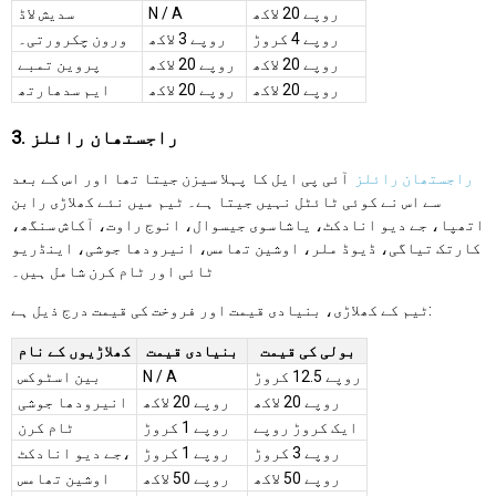
روپے 20 لاکھ
N / A
سدیش لاڈ
روپے 4 کروڑ
روپے 3 لاکھ
ورون چکرورتی۔
روپے 20 لاکھ
روپے 20 لاکھ
پروین تمبے
روپے 20 لاکھ
روپے 20 لاکھ
ایم سدھارتھ
3. راجستھان رائلز
راجستھان رائلز
آئی پی ایل کا پہلا سیزن جیتا تھا اور اس کے بعد
سے اس نے کوئی ٹائٹل نہیں جیتا ہے۔ ٹیم میں نئے کھلاڑی رابن
اتھپا، جے دیو انادکٹ، یاشاسوی جیسوال، انوج راوت، آکاش سنگھ،
کارتک تیاگی، ڈیوڈ ملر، اوشین تھامس، انیرودھا جوشی، اینڈریو
ٹائی اور ٹام کرن شامل ہیں۔
ٹیم کے کھلاڑی، بنیادی قیمت اور فروخت کی قیمت درج ذیل ہے:
بولی کی قیمت
بنیادی قیمت
کھلاڑیوں کے نام
روپے 12.5 کروڑ
N / A
بین اسٹوکس
روپے 20 لاکھ
روپے 20 لاکھ
انیرودھا جوشی
ایک کروڑ روپے
روپے 1 کروڑ
ٹام کرن
روپے 3 کروڑ
روپے 1 کروڑ
جے دیو انادکٹ،
روپے 50 لاکھ
روپے 50 لاکھ
اوشین تھامس