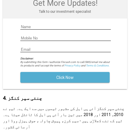
Get More Updates!
Talk to our investment specialist
Disclaimer:
By submitting this form I authorize Fincash.com to call/SMS/email me about
its products and I accept the terms of
Privacy Policy
and
Terms & Conditions.
Click Now
4. چنئی سپر کنگز
چنئی سپر کنگز آئی پی ایل کی مشہور ٹیموں میں سے ایک ہے۔ ٹیم نے
2010، 2011 اور 2018 میں تین بار آئی پی ایل کا ٹائٹل جیتا ہے۔
ٹیم کے نئے کھلاڑی ہیں - سیم کرن، پیوش چاولہ، جوش ہیزل ووڈ اور
آر سائی کشور۔