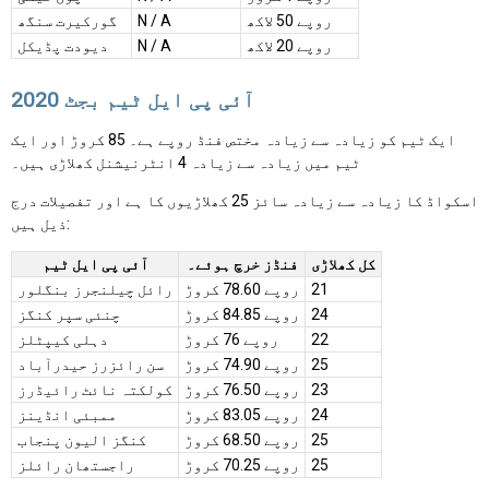
روپے 50 لاکھ
N / A
گورکیرت سنگھ
روپے 20 لاکھ
N / A
دیودت پڈیکل
آئی پی ایل ٹیم بجٹ 2020
ایک ٹیم کو زیادہ سے زیادہ مختص فنڈ روپے ہے۔ 85 کروڑ اور ایک
ٹیم میں زیادہ سے زیادہ 4 انٹرنیشنل کھلاڑی ہیں۔
اسکواڈ کا زیادہ سے زیادہ سائز 25 کھلاڑیوں کا ہے اور تفصیلات درج
ذیل ہیں:
کل کھلاڑی
فنڈز خرچ ہوئے۔
آئی پی ایل ٹیم
21
روپے 78.60 کروڑ
رائل چیلنجرز بنگلور
24
روپے 84.85 کروڑ
چنئی سپر کنگز
22
روپے 76 کروڑ
دہلی کیپٹلز
25
روپے 74.90 کروڑ
سن رائزرز حیدرآباد
23
روپے 76.50 کروڑ
کولکتہ نائٹ رائیڈرز
24
روپے 83.05 کروڑ
ممبئی انڈینز
25
روپے 68.50 کروڑ
کنگز الیون پنجاب
25
روپے 70.25 کروڑ
راجستھان رائلز