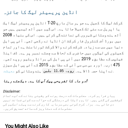
انڈین پریمیئر لیگ کا جائزہ
انڈین پریمیئر لیگ ایک T-20 کرکٹ لیگ کا کھیل ہے جو ہر سال مارچ
یا اپریل سے مئی تک کھیلا جاتا ہے۔ اس گیم میں آٹھ ٹیمیں ہیں جو
آٹھ ہندوستانی شہروں کی نمائندگی کرتی ہیں۔ اس کی بنیاد 2008
میں بورڈ آف کنٹرول فار کرکٹ ان انڈیا نے رکھی تھی۔ آئی پی ایل
دنیا میں سب سے زیادہ شرکت کرنے والا کرکٹ ٹورنامنٹ ہے اور تمام
کھیلوں کی لیگوں میں حاضری کے لحاظ سے چھٹے نمبر پر ہے۔ ڈف اینڈ
فیلپس کے مطابق، 2019 میں آئی پی ایل کی برانڈ ویلیو روپے تھی۔
475 ارب۔ اور، بی سی سی آئی کے مطابق، 2015 کے آئی پی ایل سیزن
.
نے اپنا حصہ ڈالا ہے۔
ہندوستانی کو
معیشت
روپے 11.05 بلین
دو ماہ کا تفریحی پیک آپ کا ہے۔ دیکھتے رہنا!
Disclaimer:
یہاں فراہم کردہ معلومات کے درست ہونے کو یقینی بنانے کے لیے تمام
کوششیں کی گئی ہیں۔ تاہم، ڈیٹا کی درستگی کے حوالے سے کوئی ضمانت نہیں
دی جاتی ہے۔ براہ کرم کوئی بھی سرمایہ کاری کرنے سے پہلے اسکیم کی
معلومات کے دستاویز کے ساتھ تصدیق کریں۔
You Might Also Like