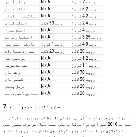
روپے 7 کروڑ
N / A
شریاس آئیر
روپے 5.2 کروڑ
N / A
شکار دھون
روپے 4.2 کروڑ
N / A
کاگیسو ربادا۔
روپے 2.4 کروڑ
روپے 50 لاکھ
ایلکس کیری
روپے 4 کروڑ
N / A
امیت مشرا
روپے 5.25 کروڑ
N / A
اجنکیا رہانے
روپے 4.8 کروڑ
روپے 1 کروڑ
مارکس اسٹوئنس
روپے 20 لاکھ
روپے 20 لاکھ
تشار دیشپانڈے
روپے 1.2 کروڑ
N / A
پرتھوی شا
روپے 1.1 کروڑ
N / A
ایشانت شرما
روپے 70 لاکھ
N / A
اویش خان
روپے 50 لاکھ
N / A
کیمو پال
روپے 20 لاکھ
N / A
ہرشل پٹیل
روپے 20 لاکھ
N / A
سندیپ لامیچھانے
7. سن رائزرز حیدرآباد
سن رائزرس حیدرآباد آئی پی ایل کی مضبوط ٹیموں میں سے ایک ہے۔
ٹیم نے 2016 میں آئی پی ایل کا ٹائٹل جیتا تھا۔موجودہ سیزن میں
نئے کھلاڑی ویرات سنگھ، پریم گرگ، مچل مارش، سندیپ بواناکا،
عبدالصمد، فیبین ایلن اور سنجے یادیو ہیں۔