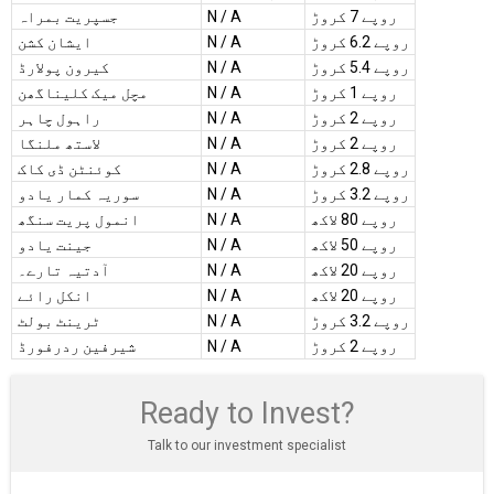
روپے 7 کروڑ
N / A
جسپریت بمراہ
روپے 6.2 کروڑ
N / A
ایشان کشن
روپے 5.4 کروڑ
N / A
کیرون پولارڈ
روپے 1 کروڑ
N / A
مچل میک کلیناگھن
روپے 2 کروڑ
N / A
راہول چاہر
روپے 2 کروڑ
N / A
لاستھ ملنگا
روپے 2.8 کروڑ
N / A
کوئنٹن ڈی کاک
روپے 3.2 کروڑ
N / A
سوریہ کمار یادو
روپے 80 لاکھ
N / A
انمول پریت سنگھ
روپے 50 لاکھ
N / A
جینت یادو
روپے 20 لاکھ
N / A
آدتیہ تارے۔
روپے 20 لاکھ
N / A
انکل رائے
روپے 3.2 کروڑ
N / A
ٹرینٹ بولٹ
روپے 2 کروڑ
N / A
شیرفین ردرفورڈ
Ready to Invest?
Talk to our investment specialist