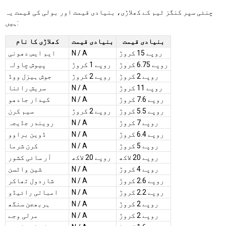
چنئی سپر کنگز ٹیم کے کھلاڑی، بنیادی قیمت اور بولی کی قیمت یہ
ہیں:
بنیادی قیمت
بنیادی قیمت
کھلاڑی کا نام
روپے 15 کروڑ
N / A
ایم ایس دھونی
روپے 6.75 کروڑ
روپے 1 کروڑ
پیوش چاولہ
روپے 2 کروڑ
روپے 2 کروڑ
جوش ہیزل ووڈ
روپے 11 کروڑ
N / A
سریش رائنا
روپے 7.6 کروڑ
N / A
کیدار جادھو
روپے 5.5 کروڑ
روپے 2 کروڑ
سیم کرن
روپے 7 کروڑ
N / A
رویندر جڈیجہ
روپے 6.4 کروڑ
N / A
ڈوین براوو
روپے 5 کروڑ
N / A
کرن شرما
روپے 20 لاکھ
روپے 20 لاکھ
آر سائی کشور
روپے 4 کروڑ
N / A
شین واٹسن
روپے 2.6 کروڑ
N / A
شاردول ٹھاکر
روپے 2.2 کروڑ
N / A
امباتی رائیڈو
روپے 2 کروڑ
N / A
ہربھجن سنگھ
روپے 2 کروڑ
N / A
مرلی وجے