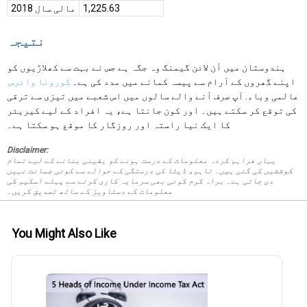
1,225.63
مالی سال 2018
نتیجہ
ہندوستان میں آن لائن گیمنگ وہ جگہ ہے جس نے بہت سے کھلاڑیوں کو
اپنے گھروں کے آرام سے پیسہ کمانے میں مدد کی ہے۔
کورونا وائرس
عالمی وباء. آپ صرف آنے والے سالوں میں اس شعبے میں تیزی سے ترقی
کی توقع کر سکتے ہیں۔ اور کون جانتا ہے، یہ افراد کے لیے کیریئر
کا ایک نیا راستہ اور روزگار کا موقع ہو سکتا ہے۔
Disclaimer:
یہاں فراہم کردہ معلومات کے درست ہونے کو یقینی بنانے کے لیے تمام
کوششیں کی گئی ہیں۔ تاہم، ڈیٹا کی درستگی کے حوالے سے کوئی ضمانت نہیں
دی جاتی ہے۔ براہ کرم کوئی بھی سرمایہ کاری کرنے سے پہلے اسکیم کی
معلومات کے دستاویز کے ساتھ تصدیق کریں۔
You Might Also Like