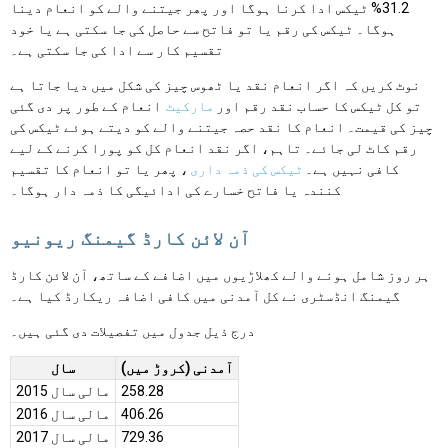
31.2% ٹیکس ادا کرنا ہوگا اور پھر جیتنے والے کو انعام دینا
ہوگا۔ ٹیکس کی رقم یا تو فاتح سے حاصل کی جا سکتی ہے یا خود
تقسیم کار سے ادا کی جا سکتی ہے۔
نوٹ کریں کہ اگر انعام نقد یا ٹھوس چیز کی شکل میں دیا جاتا ہے
تو کل ٹیکس کا حساب نقد رقم اور
مارکیٹ
انعام کے طور پر دی گئی
چیز کی قیمت۔ انعام کا نقد حصہ جیتنے والے کو دیتے ہوئے ٹیکس کی
رقم کاٹ لی جائے۔ تاہم، اگر نقد انعام کل کو پورا کرنے کے لیے
کافی نہیں ہے۔
ٹیکس کی ذمہ داری
، پھر یا تو انعام کا تقسیم
کنندہ یا فاتح خسارے کی ادائیگی کا ذمہ دار ہوگا۔
آن لائن کارڈ گیمنگ ریونیو
ہر روز شامل ہونے والے کھلاڑیوں میں اضافے کے ساتھ، آن لائن کارڈ
گیمنگ انڈسٹری نے کل آمدنی میں کافی اضافہ ریکارڈ کیا ہے۔
درج ذیل جدول میں تفصیلات دی گئی ہیں۔
آمدنی (کروڑ میں)
سال
258.28
مالی سال 2015
406.26
مالی سال 2016
729.36
مالی سال 2017