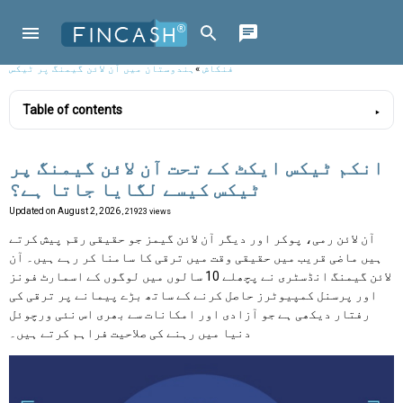
فنکاش
»
ہندوستان میں آن لائن گیمنگ پر ٹیکس
Table of contents
انکم ٹیکس ایکٹ کے تحت آن لائن گیمنگ پر
ٹیکس کیسے لگایا جاتا ہے؟
Updated on
August 2, 2026
, 21923 views
آن لائن رمی، پوکر اور دیگر آن لائن گیمز جو حقیقی رقم پیش کرتے
ہیں ماضی قریب میں حقیقی وقت میں ترقی کا سامنا کر رہے ہیں۔ آن
لائن گیمنگ انڈسٹری نے پچھلے 10 سالوں میں لوگوں کے اسمارٹ فونز
اور پرسنل کمپیوٹرز حاصل کرنے کے ساتھ بڑے پیمانے پر ترقی کی
رفتار دیکھی ہے جو آزادی اور امکانات سے بھری اس نئی ورچوئل
دنیا میں رہنے کی صلاحیت فراہم کرتے ہیں۔