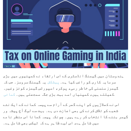
ہندوستان میں گیمنگ انڈسٹری کے اس ارتقاء نے کمپنیوں میں بڑی
سرمایہ کاری کو راغب کیا ہے۔
پیشکش
یہ گیمنگ سروسز۔ جب کہ
گیمرز سنسنی کی خاطر رمی، پوکر، اسپورٹس گیمز، کوئز وغیرہ
.
کھیلتے ہیں، کمپنیاں اسے بہت بڑی جگہ سمجھتی ہیں۔
کمائی
اس نے کھلاڑیوں کو اپنے گھر کے آرام سے پیسہ کمانے کے ایک نئے
شعبے کو تلاش کرنے کی بھی اجازت دی ہے۔ بہت سے لوگ آج پیشہ ور
گیمر بننے کا انتخاب کر رہے ہیں۔ چونکہ پیسہ کمانا اس منظر نامے
میں شامل ہے، اس لیے ظاہر ہے کہ ٹیکس بھی شامل ہے۔