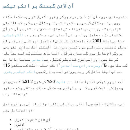
آن لائن گیمنگ پر انکم ٹیکس
ہندوستان میں، آپ آن لائن رمی، پوکر وغیرہ کھیل کر پیسے کما سکتے
ہیں۔ ہندوستان کی سپریم کورٹ نے ہندوستان میں گیم کو قانونی
قرار دیتے ہوئے رمی کھیلنے کی اجازت دے دی ہے۔ تاہم، آپ کو آن
لائن گیمز سے حاصل ہونے والی آمدنی اس سے مشروط ہے۔
انکم ٹیکس
.
فنانس ایکٹ 2001 نے واضح کیا کہ تاش کے کھیل اور کسی بھی قسم کے
دیگر کھیلوں میں گیم شو، ٹیلی ویژن یا الیکٹرانک موڈ پر تفریحی
پروگرام شامل ہوں گے جہاں شرکاء انعامات جیتنے کے لیے مقابلہ
کرتے ہیں اور اسی طرح کے دیگر کھیل۔ یہ
آمدنی
سمجھا جاتا ہے
'
دوسرے ذرائع سے آمدنی
' انکم ٹیکس ایکٹ کے سیکشن 115B کے مطابق۔
.
جب آپ اپنا فائل کر رہے ہوں تو اسے یاد رکھیں
انکم ٹیکس ریٹرن
آمدنی پر ٹیکس لگایا جاتا ہے۔
فلیٹ
30% کی شرح 31.2% کے سیس کو
چھوڑ کر۔ نوٹ کریں کہ یہ بنیادی چھوٹ کی حد کو مدنظر رکھے بغیر
کیا جاتا ہے۔
اس سیکشن کے تحت جس آمدنی پر ٹیکس لگایا جائے گا اس میں درج ذیل
ذرائع شامل ہیں:
آن لائن تاش کا کھیل
لاٹری
گیمز ٹی وی یا آن لائن پر دکھائیں۔