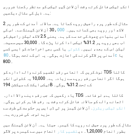
انکم ٹیکس فائل کرتے وقت آن لائن گیم ٹیکس کو مدنظر رکھنا ضروری
ہے۔ ذیل کی مثال دیکھیں:
مثال کے طور پر، راجیش روپے کماتا ہے۔ سالانہ آمدنی کے طور پر 2
لاکھ اور روپے بھی کمائے ہیں۔ 30،
000
آن لائن گیمنگ سے۔ اس کی
آمدنی بنیادی چھوٹ کی حد سے کم ہے۔ یعنی 2.5 لاکھ لیکن راجیش کو
اب بھی روپے پر 31.2% ٹیکس ادا کرنا پڑے گا۔ 30,000 سیس سمیت۔
لیکن اس کے بعد، نہیں۔
کٹوتی
یا کسی بھی اخراجات کو ایسی کسی
یا
80c
آمدنی پر لاگو کرنے کی اجازت ہوگی۔ یہ اس کے تحت ہوگا۔
80D۔
نوٹ کریں کہ انعامی رقم تقسیم کرنے والے ادارے کو TDS کاٹنا
ہوگا اگر انعامی رقم روپے سے زیادہ ہے۔ 10,000 یہ کٹوتی انکم
ٹیکس ایکٹ کے سیکشن 194B کے تحت 31.2% ہوگی۔
یاد رکھیں کہ جب رقم دینے والا ادارہ TDS کاٹتا ہے، تو فائدہ
اٹھانے والے کو سالانہ فائل کرتے وقت یہ رقم ظاہر کرنی ہوگی۔
انکم ٹیکس ریٹرن
. آن لائن گیمز پر ٹی ڈی ایس پر حکومت کی طرف سے
مزید توجہ کی ضرورت ہے۔
مثال کے طور پر، جیش نے روپے کا کیمرہ جیتا ہے۔ آن لائن گیمنگ میں
بطور انعام 1,20,000۔ دی
تقسیم کار
انعام میں سے کیمرے پر لاگو