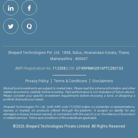
Shepard Technologies Pvt. Ltd : 1808, Solus, Hiranandani Estate, Thane,
Maharashtra - 400607
AMFI Registration No.
112358
|
CIN:
U74999MH2016PTC282153
Privacy Policy
Terms & Conditions
Disclaimers
Mutual fund investments are subject to market risks. Please read the scheme information and other
related documents carefully before investing. Past performance is not indicative of future returns.
Please consider your specific investment requirements before choosing a fund, or designing a
portfolio that suits your needs.
Shepard Technologies Pvt. Ltd.
(with ARN code 112358)
makes no warranties or representations,
express or implied, on products offered through the platform. It accepts no liability for any
damages or losses, however caused, in connection with the use of, or on the reliance of its product
or related services. Terms and conditions of the website are applicable.
©
2026 Shepard Technologies Private Limited. All Rights Reserved