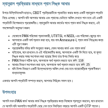
ম্যানুয়াল প্রক্রিয়ার মাধ্যমে প্যান লিঙ্ক আধার
উপরে উল্লিখিতগুলি ছাড়াও, CBDT প্রক্রিয়াটিকে প্রবাহিত করার জন্য একটি ম্যানুয়াল পদ্ধতি
নিয়ে এসেছে। আপনি যদি আপনার আধার এবং প্যানের ডেটাতে অমিল দেখতে পান তবে এই একটি
পদ্ধতিটি বিশেষভাবে প্রয়োজনীয়। ম্যানুয়ালি আধার কার্ডের সাথে প্যান কার্ড লিঙ্ক করতে, এই
পদক্ষেপগুলি অনুসরণ করুন:
যেকোনো PAN পরিষেবা প্রদানকারী, UTIITSL বা NSDL-এর পরিষেবা কেন্দ্রে যান
আপনাকে একটি ফর্ম প্রদান করা হবে, যার নাম Annexure-I, প্যান কার্ড লিঙ্কের জন্য
এটি পূরণ করুন
প্রয়োজনীয় নথির কপি সংযুক্ত করুন, যেমন আধার কার্ড এবং প্যান কার্ড
যাইহোক, মনে রাখবেন যে এই পরিষেবাটির জন্য, আপনাকে একটি ফি দিতে হবে, যা মূলত
লিঙ্ক করার সময় সংশোধন করা হয়েছে কিনা তার উপর নির্ভর করে
PAN বিবরণ সঠিক হলে, আপনাকে অর্থ প্রদান করতে হবে
রুপি 110
আধার বিবরণ সংশোধন করা হলে, আপনাকে অর্থ প্রদান করতে হবে
রুপি 25
যদি বিশদ বিবরণে একটি উল্লেখযোগ্য অমিল দেখা দেয় তবে বায়োমেট্রিক প্রমাণীকরণ
বাধ্যতামূলক৷
একবার আপনি পদ্ধতিটি সম্পন্ন করলে, আপনার লিঙ্কিং সফল হবে।
উপসংহার
আপনি যখন PAN কার্ড আধার কার্ড লিঙ্ক প্রক্রিয়ার জন্য নিজেকে প্রস্তুত করবেন, মনে রাখবেন
যে আপনি যদি অনলাইন পদ্ধতিটি বেছে নেন তবে নিবন্ধিত নম্বরে আপনি একটি OTP পাবেন।