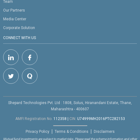
Team
Our Partners
Media Center
Corporate Solution
CONNECT WITH US
Shepard Technologies Pvt. Ltd : 1808, Solus, Hiranandani Estate, Thane,
Maharashtra - 400607
AMFI Registration No.
112358
|
CIN:
U74999MH2016PTC282153
Privacy Policy
Terms & Conditions
Disclaimers
Mutual fund investments are subject to market risks. Please read the scheme information and other