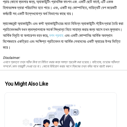
প্রায় কোনো ব্যবসার জন্য, অ্যাকাউন্টিং প্রাথমিক ফাংশন এক. একটি ছোট ফার্মে, এটি একক
হিসাবরক্ষক দ্বারা পরিচালিত হতে পারে। এবং, একটি বড় কোম্পানিতে, দায়িত্বটি বেশ কয়েকটি
কর্মচারী সহ একটি উল্লেখযোগ্য অর্থ বিভাগের কাছে যায়।
ম্যানেজমেন্ট অ্যাকাউন্টিং এবং কস্ট অ্যাকাউন্টিংয়ের মতো বিভিন্ন অ্যাকাউন্টিং স্ট্রীম দ্বারা তৈরি করা
প্রতিবেদনগুলি যখন ব্যবস্থাপনাকে সতর্ক সিদ্ধান্ত নিতে সাহায্য করার জন্য আসে তখন মূল্যবান।
আর্থিক বিবৃতি যা অপারেশন বহন করে,
নগদ প্রবাহ
এবং একটি কোম্পানির আর্থিক অবস্থান
বিশেষভাবে একত্রিত এবং সংক্ষিপ্ত প্রতিবেদন যা আর্থিক লেনদেনের একটি অ্যারের উপর ভিত্তি
করে।
Disclaimer:
এখানে প্রদত্ত তথ্য সঠিক কিনা তা নিশ্চিত করার জন্য সমস্ত প্রচেষ্টা করা হয়েছে। যাইহোক, তথ্যের সঠিকতা
সম্পর্কে কোন গ্যারান্টি দেওয়া হয় না। কোনো বিনিয়োগ করার আগে স্কিমের তথ্য নথির সাথে যাচাই করুন।
You Might Also Like